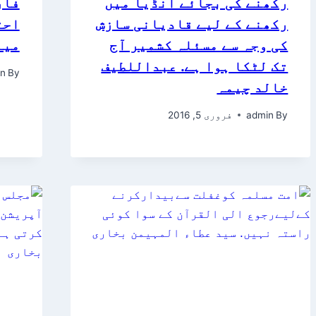
رکھنے کی بجائے انڈیا میں
فار
رکھنے کے لیے قادیانی سازش
احت
کی وجہ سے مسئلہ کشمیر آج
میا
تک لٹکا ہوا ہے. عبداللطیف
n
By
خالد چیمہ
By
admin
فروری 5, 2016