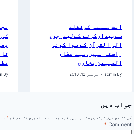
امت مسلمہ کوغفلت
مجل
سےبیدارکرنے کےلیےرجوع
کی 
الی القرآن کے سوا کوئی
بھی
راستہ نہیں. سید عطاء
قائ
المہیمن بخاری
عطا
By
admin
نومبر 12, 2016
By
n
جواب دیں
آپ کا ای میل ایڈریس شائع نہیں کیا جائے گا۔
ضروری خانوں کو
*
سے 
*
Comment