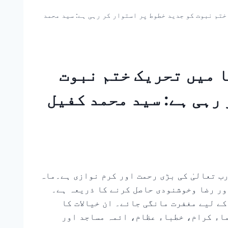
ختم نبوت کو جدید خطوط پر استوار کر رہی ہے: سید محمد
ا میں تحریک ختم نبوت
رہی ہے: سید محمد کفیل
ب تعالیٰ کی بڑی رحمت اور کرم نوازی ہے۔ماہ
ور رضا وخوشنودی حاصل کرنے کا ذریعہ ہے۔
ے لیے مغفرت مانگی جائے۔ ان خیالات کا
ماء کرام، خطباء عظام، ائمہ مساجد اور