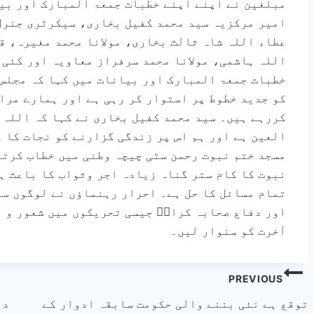
مبلغین نے اپنے اپنے خطبات جمعۃ المبارک اور بیا
امیر مرکزیہ سید محمد کفیل بخاری، سیکرٹری جنرل
عطاء اللہ شاہ ثالث بخاری، مولانا محمد مغیرہ، ق
اللہ ہاشمی، مولانا محمد سرفراز معاویہ اور کئی 
خطبات جمعۃ المبارک اور بیانات میں کہا کہ مجلس 
کو جدید خطوط پر استوار کر رہی ہے اور ہمارے مرا
کررہے ہیں۔ سید محمد کفیل بخاری نے کہا کہ اللہ ک
العین ہے اور ہم اس پر زندگی گزارنے کو نجات کا 
مسجد ختم نبوت رحمن سٹی چیچہ وطنی میں خطاب کرتے
نبوت کا کام ستر گناہ زیادہ اجر وثواب کا باعث ہے
تمام مسائل کا حل ہے۔ احرار رہنماؤں نے لوگوں سے
اور دفاع صحابہ کرامؓ جیسی تحریکوں میں شعور و ا
آخرت کو سنوار لیں۔
PREVIOUS
توقع ہے نئی بننے والی حکومت سابقہ ادوار کے
دع