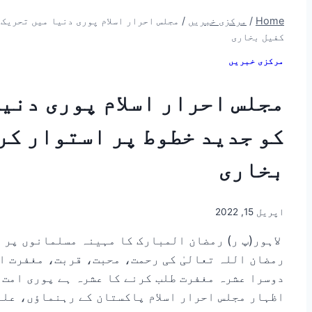
Home
/
مرکزی خبریں
/
مجلس احرار اسلام پوری دنیا میں تحریک 
کفیل بخاری
مرکزی خبریں
مجلس احرار اسلام پوری دنی
کو جدید خطوط پر استوار کر 
بخاری
اپریل 15, 2022
لاہور(پ ر) رمضان المبارک کا مہینہ مسلمانوں پر ر
رمضان اللہ تعالیٰ کی رحمت، محبت، قربت، مغفرت ا
دوسرا عشرہ مغفرت طلب کرنے کا عشرہ ہے پوری امت ک
اظہار مجلس احرار اسلام پاکستان کے رہنماؤں، عل