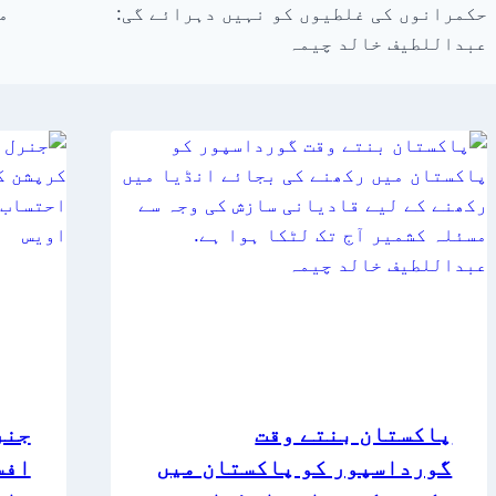
حکمرانوں کی غلطیوں کو نہیں دہرائے گی:
م
عبداللطیف خالد چیمہ
پاکستان بنتے وقت
جنر
گورداسپور کو پاکستان میں
افس