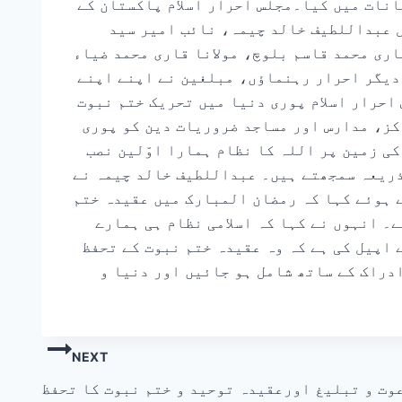
نات میں کیا۔مجلس احرار اسلام پاکستان کے
 عبداللطیف خالد چیمہ، نائب امیر سید
اری محمد قاسم بلوچ، مولانا قاری محمد ضیاء
دیگر احرار رہنماؤں، مبلغین نے اپنے اپنے
احرار اسلام پوری دنیا میں تحریک ختم نبوت
کز، مدارس اور مساجد ضروریات دین کو پوری
ی زمین پر اللہ کا نظام ہمارا اوّلین نصب
ذریعہ سمجھتے ہیں۔ عبداللطیف خالد چیمہ نے
 ہوئے کہا کہ رمضان المبارک میں عقیدہ ختم
۔ انہوں نے کہا کہ اسلامی نظام ہی ہمارے
 اپیل کی ہے کہ وہ عقیدہ ختم نبوت کے تحفظ
دراک کے ساتھ شامل ہو جائیں اور دنیا و
NEXT
وت و تبلیغ اورعقیدہ توحید و ختم نبوت کا تحفظ