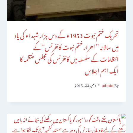
تحریک ختم نبوت 1953ء کے دس ہزار شہداء کی یاد
میں سالانہ ’’احرار ختم نبوت کانفرنس‘‘کے
انتظامات کے سلسلہ میں کانفرنس کی مجلس منتظمہ کا
ایک اہم اجلاس
By
admin
دسمبر 22, 2015