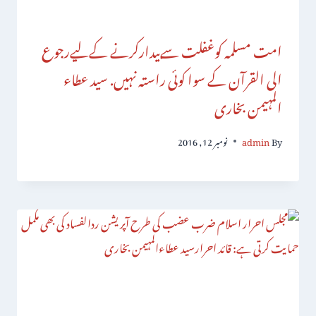
امت مسلمہ کوغفلت سےبیدارکرنے کےلیےرجوع
الی القرآن کے سوا کوئی راستہ نہیں. سید عطاء
المہیمن بخاری
By
admin
نومبر 12, 2016