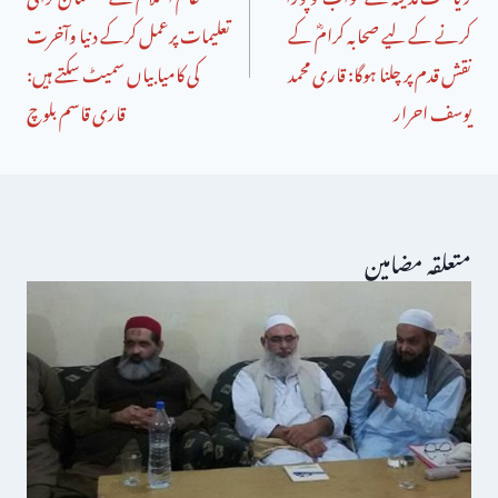
کرنے کے لیے صحابہ کرامؓ کے
تعلیمات پرعمل کرکے دنیا وآخرت
نقش قدم پر چلنا ہوگا: قاری محمد
کی کامیابیاں سمیٹ سکتے ہیں:
یوسف احرار
قاری قاسم بلوچ
متعلقہ مضامین