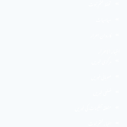
تحفظ ختم نبوت
سیاسیات
کاروان احرار
اخبار الاحرار
مرکزی خبریں
صوبائی خبریں
ضلعی خبریں
متعلقہ تنظیمات کی خبریں
اخبارِ ختم نبوت