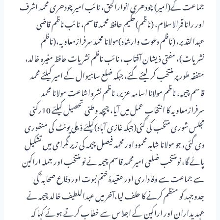
جماعت کے(امیر) چودھری انوارالحق، نائب امیر چودھری محمد اشرف
اور رانا قمرالاسلام، (ناظم)حکیم حافظ محمد قاسم، نائب ناظم قاضی
عبدالقدیر، (ناظم دعوت وارشاد)مولانا محمد سرفرازمعاویہ،(ناظم
نشریات)، مفتی ذیشان آفتاب، نائب ناظم نشریات حافظ مغیرہ خالد،
متفقہ طور پر منتخب کر لیئے گئے، جبکہ ضلع ساہیوال کے امیر کیلئے محمد
قاسم چیمہ، ناظم مولانا اسامہ عزیر، ناظم نشرواشاعت مولانا محمد
سرفرازمعاویہ کا انتخاب عمل میں آیا، چیچہ وطنی تحصیل کیلئے 10رکنی
مجلس شوری منتخب کی گئی(جبکہ غازی آباد)کیلئے ذیلی یونٹ کی منظوری
دی گئی، جو مولانا شاہد محمود اور محمد فیصل چیمہ کی زیر نگرامی میں تشکیل
پائے گا، نومنتخب ضلعی امیرمحمد قاسم چیمہ نے نو منتخب اور جملہ اراکین
سے جماعت سے وفاداری اور عقیدۂ ختم نبوت اور دفاع صحابہ ؓ کی
جدوجہد کو منظم کرنے کا حلف لیا،آخر میں عبداللطیف خالد چیمہ نے
عہدیداران اور اراکین کے اجلاس سے خطاب کرتے ہوئے کہا کہ