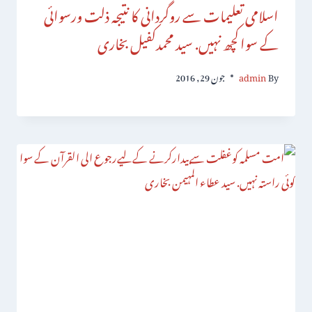
اسلامی تعلیمات سے روگردانی کا نتیجہ ذلت ورسوائی
کے سواکچھ نہیں. سید محمدکفیل بخاری
By
admin
جون 29, 2016