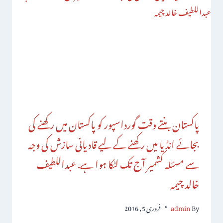
پاکستان بنتے وقت گورداسپور کو پاکستان میں رکھنے کی
بجائے انڈیا میں رکھنے کے لیے قادیانی سازش کی وجہ
سے مسئلہ کشمیر آج تک لٹکا ہوا ہے. عبداللطیف
خالد چیمہ
By
admin
فروری 5, 2016