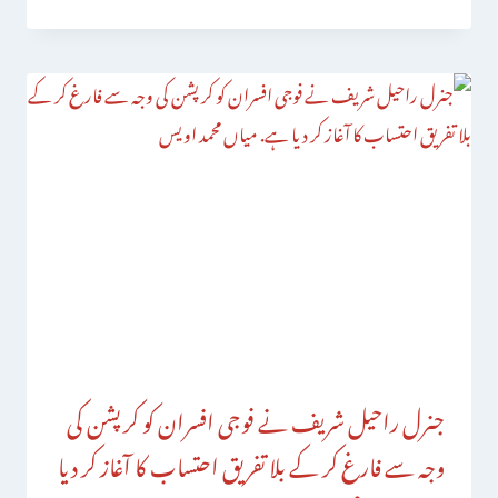
جنرل راحیل شریف نے فوجی افسران کو کرپشن کی
وجہ سے فارغ کر کے بلا تفریق احتساب کا آغاز کر دیا