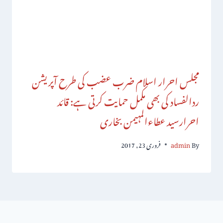
مجلس احرار اسلام ضرب عضب کی طرح آپریشن
ردالفساد کی بھی مکمل حمایت کرتی ہے: قائد
احرارسید عطاءالمہیمن بخاری
By
admin
فروری 23, 2017