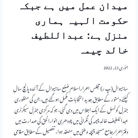
میدان عمل میں ہے جبکہ
حکومت الہیہ ہماری
منزل ہے: عبداللطیف
خالد چیمہ
جنوری 23, 2022
ساہیوال(پ ر) مجلس احراراسلام ضلع ساہیوال کے آئندہ پانچ سال
کیلئے دستور کے مطابق جدید انتخابات مکمل ہوگئے ہیں، جن کی منظوری
جنرل کونسل کے ایک اجلاس میں دی گئی، جو کہ مرکزی جنرل سیکرٹری
عبداللطیف خالد چیمہ کی نگرانی میں چودھری انوارالحق کی صدارت میں
دفتراحرارجامع مسجد چیچہ وطنی میں منعقد ہوا، تفصیل کے مطابق مقامی