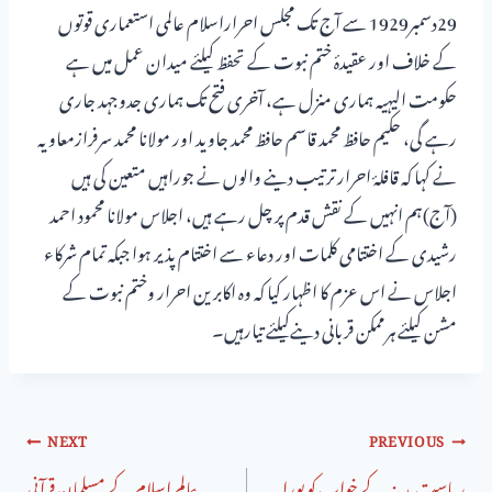
29دسمبر1929 سے آج تک مجلس احراراسلام عالمی استعماری قوتوں
کے خلاف اور عقیدۂ ختم نبوت کے تحفظ کیلئے میدان عمل میں ہے
حکومت الیہیہ ہماری منزل ہے، آخری فتح تک ہماری جدوجہد جاری
رہے گی، حکیم حافظ محمد قاسم حافظ محمد جاوید اور مولانا محمد سرفرازمعاویہ
نے کہا کہ قافلۂ احرار ترتیب دینے والوں نے جوراہیں متعین کی ہیں
(آج)ہم انہیں کے نقش قدم پر چل رہے ہیں، اجلاس مولانا محمود احمد
رشیدی کے اختتامی کلمات اور دعاء سے اختتام پذیر ہوا جبکہ تمام شرکاء
اجلاس نے اس عزم کا اظہار کیا کہ وہ اکابرین احرار وختم نبوت کے
مشن کیلئے ہرممکن قربانی دینےکیلئے تیارہیں۔
NEXT
PREVIOUS
ریاست مدینہ کے خواب کو پورا
عالم اسلام کے مسلمان قرآنی