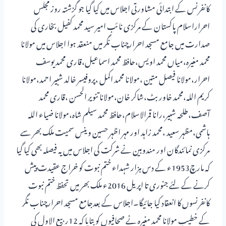
کانفرنس کے ابتدائی مشاورتی اجلاس میں کیا گیا جو گزشتہ روز مجلس
احراراسلام پاکستان کے مرکزی نائب امیر سید محمد کفیل بخاری کی
صدارت میں جامع مسجد احرارچناب نگر میں منعقد ہوا اجلاس میں مولانا
محمد مغیرہ،میاں محمد اویس،حافظ محمد اسماعیل،قاری محمد یوسف
احرار،مولانا فیصل متین ،مولانا محمد اکمل ،پروفیسر خالد شبیر احمد،مولانا
کریم اللہ،محمد خاور بٹ،شاکر خان،مولانا تنویر الحسن ،قاری محمد
آصف،طلحہ شبیر،رانا قمرالاسلام،حافظ محمد سیلم شاہ،مولانا ضیاء اللہ
ہاشمی،مظہر سعید ،محمد زاہد اور مہر اظہر حسین وینس سمیت ملک بھر سے
مرکزی نمائندگان اور مندوبین نے شرکت کی اجلاس میں یہ فیصلہ بھی کیا گیا
کہ مارچ1953ء کے دس ہزار شہداء ختم نبوت کو خراج عقیدت پیش
کرنے کے لئے جنوری تا اپریل 2016ء ملک بھر میں تحفظ ختم نبوت
کانفرنسوں کا انعقاد کیا جائیگا۔اجلاس کے بعدجامع مسجد احرارچناب نگر
کے خطیب مولانا محمد مغیرہ نے صحافیوں کو بتایا کہ 12ربیع الاول کی