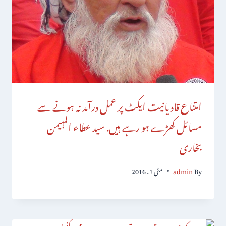
امتناع قادیانیت ایکٹ پر عمل درآمد نہ ہونے سے
مسائل کھڑے ہو رہے ہیں. سید عطاء المہیمن
بخاری
By
admin
مئی 1, 2016