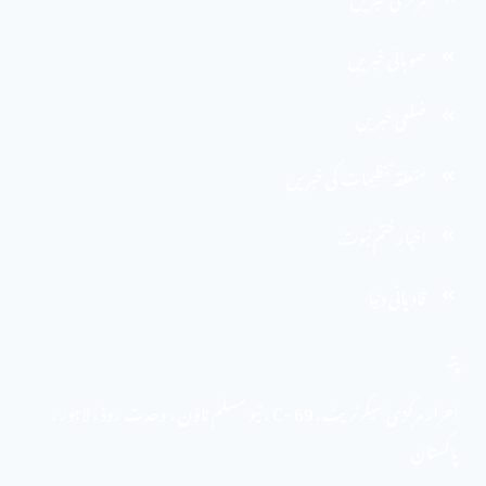
صوبائی خبریں
ضلعی خبریں
متعلقہ تنظیمات کی خبریں
اخبارِ ختم نبوت
قادیانی دنیا
پتہ
احرار مرکزی سیکرٹریٹ . 69 -C ، نیو مسلم ٹاؤن ، وحدت روڈ ، لاہور ،
پاکستان