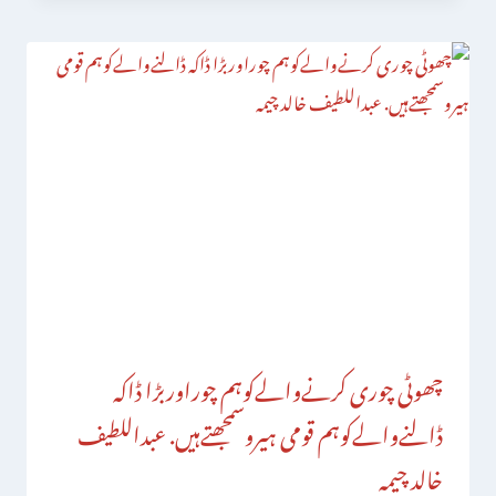
چھوٹی چوری کرنےوالےکوہم چوراوربڑا ڈاکہ
ڈالنےوالےکوہم قومی ہیروسمجھتےہیں. عبداللطیف
خالد چیمہ