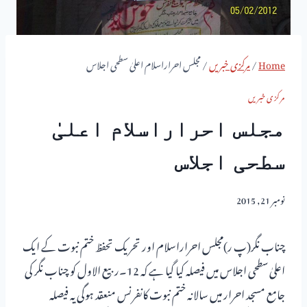
Home
/
مرکزی خبریں
/
مجلس احراراسلام اعلیٰ سطحی اجلاس
مرکزی خبریں
مجلس احراراسلام اعلیٰ
سطحی اجلاس
نومبر 21, 2015
چناب نگر(پ ر)مجلس احراراسلام اور تحریک تحفظ ختم نبوت کے ایک
اعلیٰ سطحی اجلاس میں فیصلہ کیا گیا ہے کہ 12۔ربیع الاول کو چناب نگر کی
جامع مسجد احرار میں سالانہ ختم نبوت کانفرنس منعقد ہوگی یہ فیصلہ