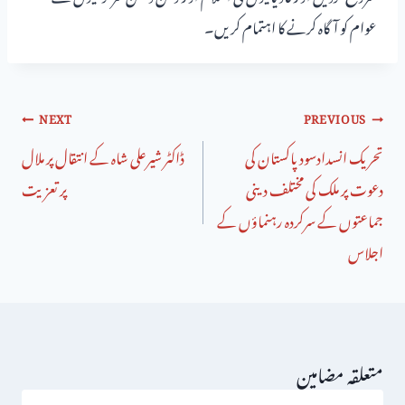
عوام کو آگاہ کرنے کا اہتمام کریں۔
NEXT
PREVIOUS
تحریک انسدادسودپاکستان کی
ڈاکٹر شیرعلی شاہ کے انتقال پر ملال
دعوت پر ملک کی مختلف دینی
پر تعزیت
جماعتوں کے سرکردہ رہنماؤں کے
اجلاس
متعلقہ مضامین