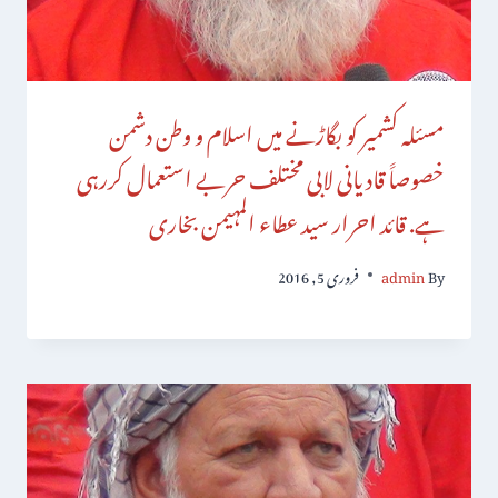
مسئلہ کشمیر کو بگاڑنے میں اسلام و وطن دشمن
خصوصاََ قادیانی لابی مختلف حربے استعمال کررہی
ہے. قائد احرار سید عطاء المہیمن بخاری
By
admin
فروری 5, 2016