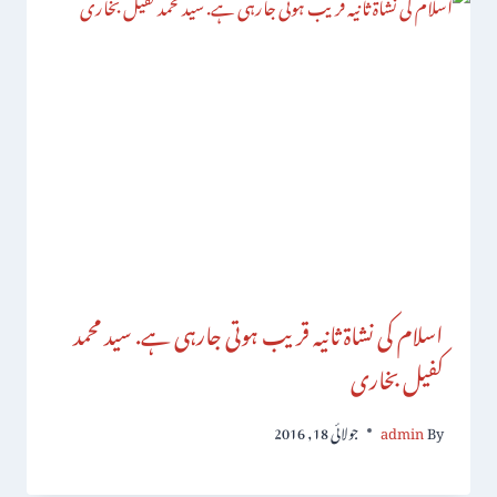
اسلام کی نشاۃ ثانیہ قریب ہوتی جارہی ہے. سید محمد
کفیل بخاری
By
admin
جولائی 18, 2016