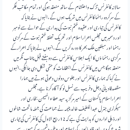
سالانہ کانفرنس تزک واحتشام کے ساتھ منعقد ہوگی اور تمام مکاتب فکر
کے سرکردہ رہنما کانفرنس میں شریک ہوں گے ،انہوں نے بتایا کہ
کانفرنس کی تیاری اور عقیدہ ختم نبوت کی بیداری کے حوالے سے نومبر
اور دسمبر میں مجلس احراراسلام اور تحریک تحفظ ختم نبوت کے مرکزی
رہنما اور مبلغین ملک بھر کا دورہ کریں گے ،انہوں نے بتایا کہ احرارکے
مرکزی رہنما ؤں کا ایک اجلاس کانفرنس سے دوہفتے قبل چناب نگر میں
منعقد ہوگا جس میں کانفرنس کے انتظامات کو حتمی شکل دی جائیگی ،انہوں
نے کہا کہ ہماری کانفرنس اور جلوس دونوں دعوتی ہوتے ہیں ہمارا
مقصدقادیانی دجل وفریب سے نسل نو کو آگاہ کرنا ہے،مجلس
احراراسلام پاکستان کے امیر مرکزیہ سید عطاء المہیمن بخاری اور
سیکرٹری جنرل عبداللطیف خالد چیمہ نے جماعت کی جملہ ماتحت شاخوں
اور ذیلی اداروں کو ہدایت کی ہے کہ 12ربیع الاول کی کانفرنس کی تیاری
شروع کردیں اور قادیانیوں کی اسلام اور وطن دشمن سرگرمیوں سے