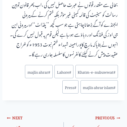
بحالی سے مقتدر قوتوں نے عبرت حاصل نہیں کی ،اب پھر قانون توہین
رسالت کو سینیٹ کی قائمہ کمیٹی غیر مؤثر بلکہ ختم کرنے کے بیرونی
ایجنڈے کوآگے بڑھاناچاہتی ہے جو سب کچھ ’’پلڈاٹ‘‘اور بیرونی این
جی اوز کی فنڈنگ اور دباؤسے ہورہاہے لیکن قوم یہ قبول نہیں کرے گی۔
انہوں نے بتایاکہ مارچ کاپورامہینہ شہداء ختم نبوت 1953ء کو خراج
عقیدت پیش کرنے کیلئے کانفرنسوں کاسلسلہ جاری رہے گا۔
majlis ahrar
#
Lahore
#
Khatm-e-nubuwwat
#
Press
#
majlis ahrar islam
#
NEXT
PREVIOUS