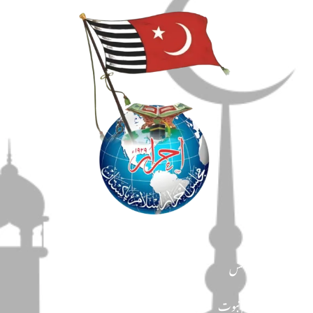
مضامین
دین و دانش
تحفظ ختم نبوت