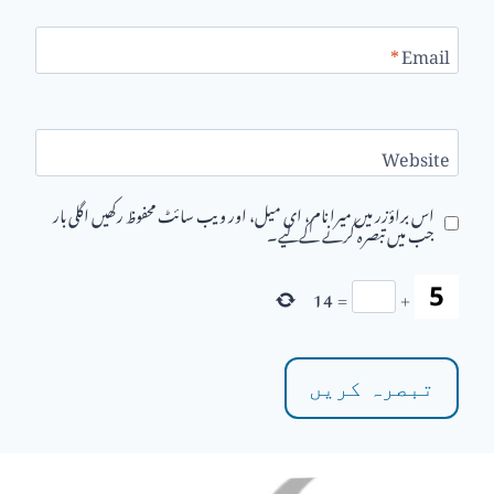
*
Email
Website
اس براؤزر میں میرا نام، ای میل، اور ویب سائٹ محفوظ رکھیں اگلی بار
جب میں تبصرہ کرنے کےلیے۔
14
=
+