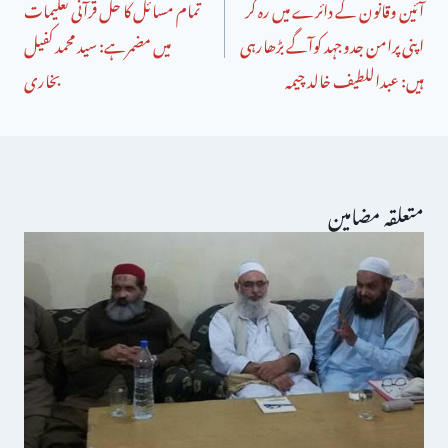
آئین وقانون کے دائرے میں رہ کر
تمام مسائل کا حل قرآنی تعلیمات
اپنی پرامن جدوجہد کوآگے بڑھارہی
میں مضمرہے: سید محمد کفیل
ہیں: عبداللطیف خالد چیمہ
بخاری
متعلقہ مضامین