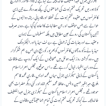
کولاہور میں تحریک ختم نبوت کی جماعتوں کی یکے بعد دیگرے تین بڑی
کانفرنسوں میں عقیدہ ختم نبوت کے تحفظ اورقادیانی ریشہ دوانیوں کے
حوالے سے جس مؤقف اور جن مطالبات کااعادہ کیاگیا ہے ،وہ نہ صرف
آئین پاکستان کی روکے عین مطابق ہیں بلکہ مسلمانوں کے ایمان
وعقیدے اورجذبات کی ترجمانی ہے ۔پرنٹ میڈیااور الیکٹرونک
میڈیانے مذکورہ تینوں کانفرنسوں کوبھرپور کوریج دی جس پر ہم شکرگزار
ہیں۔وہ گزشتہ روز ایک ہوٹل میں صحافیوں کے ایک گروپ سے ملاقات
کے دوران اظہار خیال کررہے تھے ۔اس موقع پر مجلس احراراسلام
پاکستان کے ڈپٹی سیکرٹری جنرل میاں محمد اویس ،قاری محمد قاسم
بلوچ،مہراظہر حسین وینس ،حافظ محمد سلیم شاہ اور کئی دیگر حضرات بھی
موجود تھے ۔مجلس احرار اسلام پاکستان کے سیکرٹری جنرل عبداللطیف
خالدچیمہ نے کہاکہ تحریک ختم نبوت کی تمام جماعتیںآئین وقانون کے