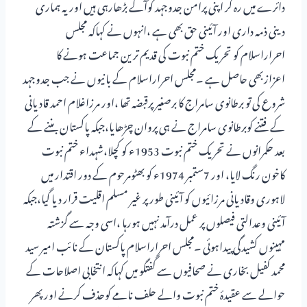
دائرے میں رہ کر اپنی پرامن جدوجہد کوآگے بڑھارہی ہیں اوریہ ہماری
دینی ذمہ داری اور آئینی حق بھی ہے ،انہوں نے کہاکہ مجلس
احراراسلام کو تحریک ختم نبوت کی قدیم ترین جماعت ہونے کا
اعزازبھی حاصل ہے ۔مجلس احراراسلام کے بانیوں نے جب جدوجہد
شروع کی تو برطانوی سامراج کا برصغیر پرقبضہ تھا ،اور مرزاغلام احمد قادیانی
کے فتنے کوبرطانوی سامراج نے ہی پروان چڑھایا،جبکہ پاکستان بننے کے
بعد حکمرانوں نے تحریک ختم نبوت 1953ء کو کچلا،شہداء ختم نبوت
کاخون رنگ لایا، اور 7ستمبر 1974ء کو بھٹومرحوم کے دور اقتدار میں
لاہوری وقادیانی مرزائیوں کو آئینی طور پر غیر مسلم اقلیت قرار دیا گیا،جبکہ
آئینی وعدالتی فیصلوں پر عمل درآمد نہیں ہورہا ،اسی وجہ سے گزشتہ
مہینوں کشیدگی پیداہوئی ۔مجلس احراراسلام پاکستان کے نائب امیر سید
محمد کفیل بخاری نے صحافیوں سے گفتگو میں کہاکہ انتخابی اصلاحات کے
حوالے سے عقیدۂ ختم نبوت والے حلف نامے کوحذف کرنے اورپھر