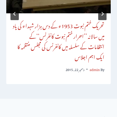
تحریک ختم نبوت 1953ء کے دس ہزار شہداء کی یاد
میں سالانہ ’’احرار ختم نبوت کانفرنس‘‘کے
انتظامات کے سلسلہ میں کانفرنس کی مجلس منتظمہ کا
ایک اہم اجلاس
By
admin
دسمبر 22, 2015