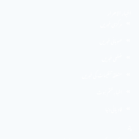
اخبار الاحرار
مرکزی خبریں
صوبائی خبریں
ضلعی خبریں
متعلقہ تنظیمات کی خبریں
اخبارِ ختم نبوت
قادیانی دنیا
پتہ