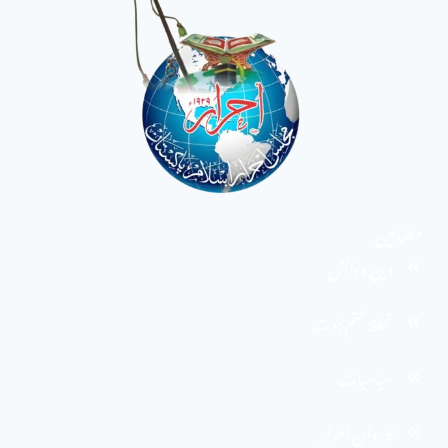
مضامین
دین و دانش
تحفظ ختم نبوت
سیاسیات
کاروان احرار