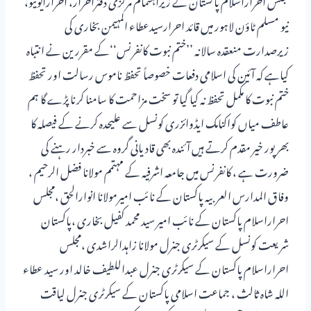
نیو مسلم ٹاؤن لاہور میں قائد احرارسیدعطاء المہیمن بخاری کی
زیرصدارت منعقدہ سالانہ ’’ختم نبوت کانفرنس‘‘کے مقررین نے انتباہ
کیاہے کہ آئین کی اسلامی دفعات خصوصاً تحفظ ناموس رسالت اور تحفظ
ختم نبوت کا مکمل تحفظ نہ کیا گیا تو سخت مزاحمت کا سامنا کرنا پڑے گا ہم
عاطف میاں کواکنامک ایڈوائزری کونسل سے علیحدہ کرنے کے فیصلہ کا
بھرپور خیر مقدم کرتے ہیں آئندہ بھی قادیانی گروہ سے خبردار رہنے کی
ضرورت ہے ، کانفرنس میں جامعہ اشرفیہ کے مہتمم مولانا فضل الرحیم ،
وفاق المدارس العربیہ پاکستان کے نائب امیرمولانا انوارالحق ،مجلس
احراراسلام پاکستان کے نائب امیر سید محمد کفیل بخاری ،پاکستان
شریعت کونسل کے سیکرٹری جنرل مولانا زاہدالراشدی ،مجلس
احراراسلام پاکستان کے سیکرٹری جنرل عبداللطیف خالد اور سید عطاء
اللہ شاہ ثالث ، جماعت اسلامی پاکستان کے سیکرٹری جنرل لیاقت