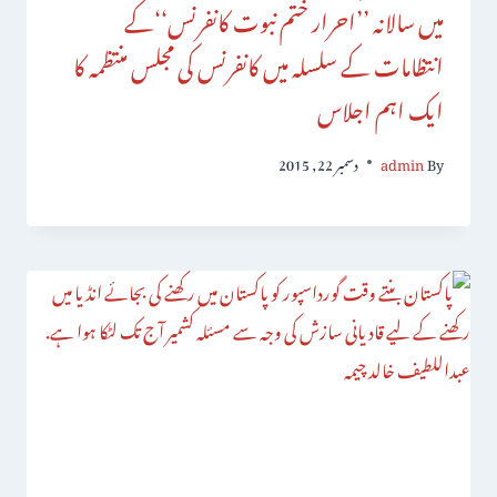
میں سالانہ ’’احرار ختم نبوت کانفرنس‘‘کے
انتظامات کے سلسلہ میں کانفرنس کی مجلس منتظمہ کا
ایک اہم اجلاس
By
admin
دسمبر 22, 2015