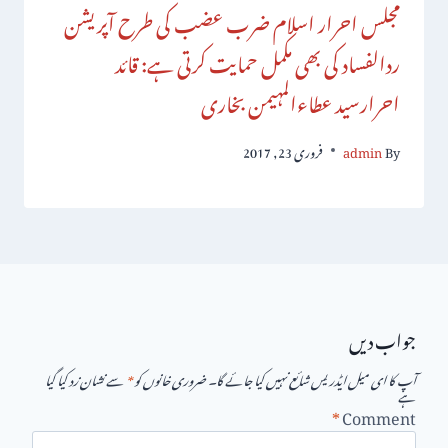
مجلس احرار اسلام ضرب عضب کی طرح آپریشن
ردالفساد کی بھی مکمل حمایت کرتی ہے: قائد
احرارسید عطاءالمہیمن بخاری
By
admin
فروری 23, 2017
جواب دیں
آپ کا ای میل ایڈریس شائع نہیں کیا جائے گا۔
ضروری خانوں کو
*
سے نشان زد کیا گیا
ہے
*
Comment