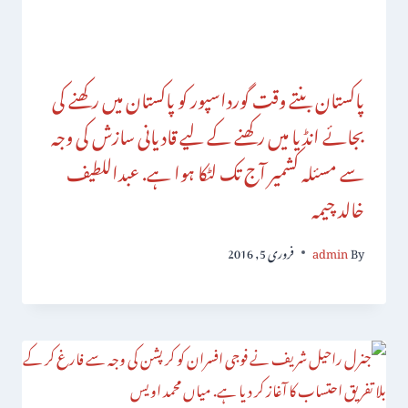
پاکستان بنتے وقت گورداسپور کو پاکستان میں رکھنے کی
بجائے انڈیا میں رکھنے کے لیے قادیانی سازش کی وجہ
سے مسئلہ کشمیر آج تک لٹکا ہوا ہے. عبداللطیف
خالد چیمہ
By
admin
فروری 5, 2016