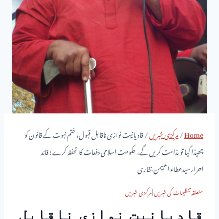
Home
/
مرکزی خبریں
/
قادیانیت نوازی ناقابل قبول، ختم نبوت کے قانون کو
چھیڈا گیا تو مذامت کریں گے، حکومت اسلامی دفعات کا تحفظ کرے : قائد
احرارسیدعطاء المہیمن بخاری
متعلقہ تنظیمات کی خبریں
|
مرکزی خبریں
قادیانیت نوازی ناقابل