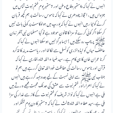
انہوں نے کہا کہ 6ستمبر دفاع وطن اور 7ستمبر یوم ختم نبوت آپس میں
جڑواں ہیں ، اعجاز چودھری نے کہا کہ ناموس رسالت پر ہم کچھ قربان
کرنے کو تیا ر ہیں انہوں نے کہا کہ یورپ میں ہولوکاسٹ پر کوئی بات نہیں
کرسکتا اگر کوئی کرے تو سزا کا قانون موجود ہے تو کیا مسلمان نبی آخر زمان
ﷺ پر چپ رہ سکتے ہیں ؟ ایسا ہرگز نہیں ہوسکتا انہوں نے کہا کہ
عاطف میاں کو ایڈوائزری کونسل سے نکالنا اور ریاست مدینہ کا تذکرہ
کرنا عمران خان کا ہی کام ہے ، سید ضیا ء اللہ شاہ بخاری نے کہا کہ
قرآن اور ناموس رسالت کی حفاظت خود اللہ تعالیٰ کررہے ہیں ہم تو
جناب نبی ﷺ سے اپنی نسبت کے لیے جدوجہد کررہے ہیں انہوں
نے کہا کہ احراراور ختم نبوت سے عشق کی حد تک محبت مجھے ورثے میں
ملی ہے انہوں نے کہا کہ نواز شریف کوختم نبوت کے کاز سے غدار کی سزا
ملی ہے ،سید عطاء اللہ شاہ ثالث نے کہا کہ 7ستمبر کا دن یوم تشکر اور
تجدید عہد کا دن ہے انہوں نے کہا کہ ریاست مدینہ بنانے کے لئے