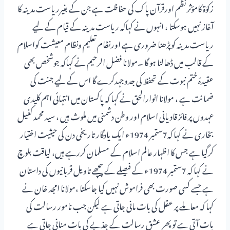
زکوٰۃ کامؤثر نظم اورقرآن پاک کی حفاظت ہے جن کے بغیرریاست مدینہ کا
آغاز نہیں ہوسکتا ، انہوں نے کہاکہ ریاست مدینہ کے قیام کے لیے
ریاست مدینہ کوپڑھنا ضروری ہے اورنظام تعلیم ونظام معیشت کواسلام
کے قالب میں ڈھالنا ہو گا ۔مولانا فضل الرحیم نے کہاکہ جوشخص بھی
عقیدۂ ختم نبوت کے تحفظ کی جدوجہدکرے گا اس کے لیے جنت کی
ضمانت ہے ، مولانا انوارالحق نے کہا کہ پاکستان میں انتہائی اہم کلیدی
عہدوں پر فائز قادیانی اسلام اور وطن دشمنی میں ملوث ہیں ، سید محمد کفیل
بخاری نے کہا کہ7ستمبر 1974ء ایک یادگار تاریخی دن کی حیثیت اختیار
کرگیا ہے جس کا اظہار عالم اسلام کے مسلمان کررہے ہیں، لیاقت بلوچ
نے کہا کہ 7ستمبر 1974ء کے فیصلے کے پیچھے تاویل قربانیوں کی داستان
ہے جسے کسی صورت بھی فراموش نہیں کیا جاسکتا ،مولانا امجد خان نے
کہا کہ معاملے پر عقل کی بات مانی جاتی ہے لیکن جب نامور رسالت کی
بات آتی ہے تو پھر عشق رسالت کے جذبے کی بات منانی جاتی ہے