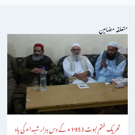
متعلقہ مضامین
تحریک ختم نبوت 1953ء کے دس ہزار شہداء کی یاد