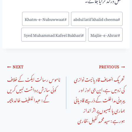
Khatm-e-Nubuwwaat
#
abdul latif khalid cheema
#
Syed Muhammad Kafeel Bukhari
#
Majlie-e-Ahrar
#
NEXT
PREVIOUS
تحریک انصاف قادیانیت نوازی
ناموس رسالت ایکٹ کے خلاف
کی زد میں ہے،این جی اوز اور
کوئی سازش برداشت نہیں کریں
بیرونی مداخلت کے ذریعے قادیانی
گے : عبداللطیف خالد چیمہ
ہماری پالیسیوں پر اثر انداز
ہورہے : سیدمحمد کفیل بخاری