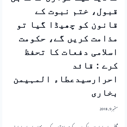
قبول، ختم نبوت کے
قانون کو چھیڈا گیا تو
مذامت کریں گے، حکومت
اسلامی دفعات کا تحفظ
کرے : قائد
احرارسیدعطاء المہیمن
بخاری
ستمبر 9, 2018
مجلس احراراسلام پاکستان کے زیراہتمام مرکزی دفتراحرار، احرارایونیو،