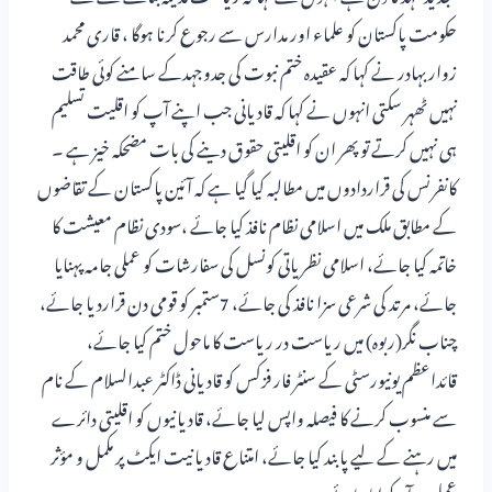
حکومت پاکستان کو علماء اور مدارس سے رجوع کرنا ہوگا ، قاری محمد
زوار بہادر نے کہا کہ عقیدہ ختم نبوت کی جدوجہدکے سامنے کوئی طاقت
نہیں ٹھہر سکتی انہوں نے کہا کہ قادیانی جب اپنے آپ کو اقلیت تسلیم
ہی نہیں کرتے تو پھر ان کو اقلیتی حقوق دینے کی بات مضحکہ خیز ہے ۔
کانفرنس کی قراردادوں میں مطالبہ کیا گیا ہے کہ آئین پاکستان کے تقاضوں
کے مطابق ملک میں اسلامی نظام نافذ کیا جائے ،سودی نظام معیشت کا
خاتمہ کیا جائے، اسلامی نظریاتی کونسل کی سفارشات کو عملی جامہ پہنایا
جائے، مرتد کی شرعی سزا نافذ کی جائے، 7ستمبر کو قومی دن قراردیا جائے،
چناب نگر(ربوہ) میں ریاست در ریاست کا ماحول ختم کیا جائے،
قائداعظم یونیورسٹی کے سنٹر فار فزکس کو قادیانی ڈاکٹر عبدالسلام کے نام
سے منسوب کرنے کا فیصلہ واپس لیا جائے، قادیانیوں کو اقلیتی دائرے
میں رہنے کے لیے پابند کیا جائے، امتناع قادیانیت ایکٹ پر مکمل و مؤثر
عمل درآمد کرایا جائے۔