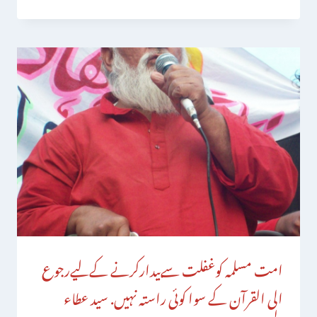
امت مسلمہ کوغفلت سےبیدارکرنے کےلیےرجوع
الی القرآن کے سوا کوئی راستہ نہیں. سید عطاء