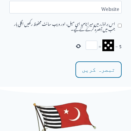
Website
اس براؤزر میں میرا نام، ای میل، اور ویب سائٹ محفوظ رکھیں اگلی بار
جب میں تبصرہ کرنے کےلیے۔
=
−
5