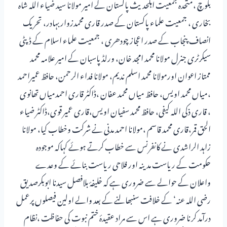
بلوچ ،متحدہ جمعیت اہلحدیث پاکستان کے امیر مولانا سید ضیاء اللہ شاہ
بخاری ، جمعیت علماء پاکستان کے صدر قاری محمدزوار بہادر، تحریک
انصاف پنجاب کے صدر اعجاز چودھری ، جمعیت علماء اسلام کے ڈپٹی
سیکرٹری جنرل مولانا محمد امجد خان، ورلڈپاسبان کے امیر علامہ محمد
ممتاز اعوان اورمولانا محمد اسلم ندیم، مولانا فداء الرحمن، حافظ عمیراحمد
،میاں محمد اویس، حافظ میاں محمد عفان ،ڈاکٹر قاری احمدمیاں تھانوی
، قاری ذکی اللہ کیفی، حافظ محمد سفیان اویس،قاری عمیر قوی،ڈاکٹر ضیاء
الحق قمر،قاری محمد قاسم ،مولانا احمد مدنی نے شرکت وخطاب کیا، مولانا
زاہد الراشدی نے کانفرنس سے خطاب کرتے ہوئے کہاکہ موجودہ
حکومت کے ریاست مدینہ اور فلاحی ریاست بنائے کے وعدے
واعلان کے حوالے سے ضروری ہے کہ خلیفۂ بلافصل سیدنا ابوبکرصدیق
رضی اللہ عنہ‘ کے خلافت سنبھالنے کے بعد والے اولین فیصلوں پرعمل
درآمد کرنا ضروری ہے اس سے مراد عقیدۂ ختم نبوت کی حفاظت ،نظام