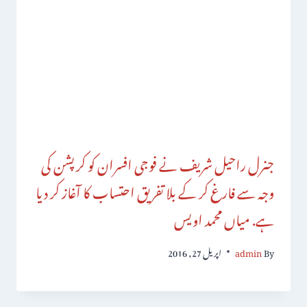
جنرل راحیل شریف نے فوجی افسران کو کرپشن کی
وجہ سے فارغ کر کے بلا تفریق احتساب کا آغاز کر دیا
ہے. میاں محمد اویس
By
admin
اپریل 27, 2016