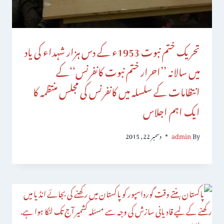
تحریک ختم نبوت 1953ء کے دس ہزار شہداء کی یاد
میں سالانہ ’’احرار ختم نبوت کانفرنس‘‘کے
انتظامات کے سلسلہ میں کانفرنس کی مجلس منتظمہ کا
ایک اہم اجلاس
By
admin
دسمبر 22, 2015