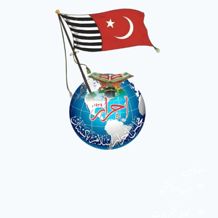
مضامین
دین و دانش
تحفظ ختم نبوت