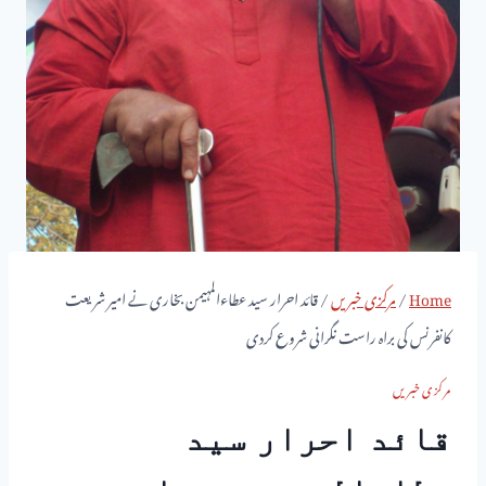
Home
/
مرکزی خبریں
/
قائد احرار سید عطاءالمہیمن بخاری نے امیر شریعت
کانفرنس کی براہ راست نگرانی شروع کردی
مرکزی خبریں
قائد احرار سید