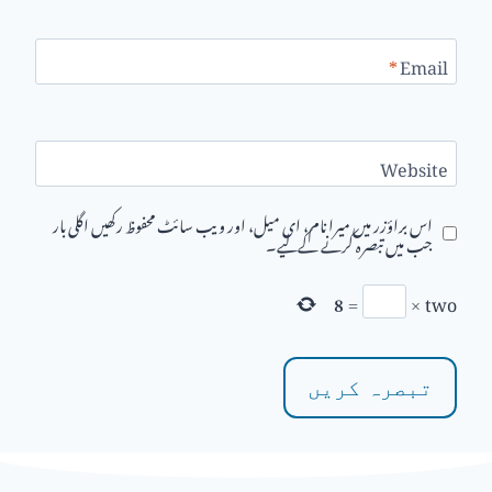
*
Email
Website
اس براؤزر میں میرا نام، ای میل، اور ویب سائٹ محفوظ رکھیں اگلی بار
جب میں تبصرہ کرنے کےلیے۔
8
=
×
two