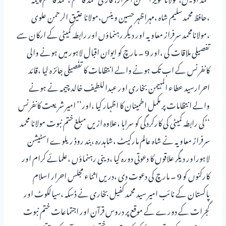
،حافظ محمدسلیم شاہ ،مہراظہر حسین وینس،مولانا عتیق الرحمن علوی
،مولانامحمد سرفراز معاویہ اور دیگر رہنماؤں اور رابطہ کمیٹی کے ارکان سے
تفصیلی ملاقات کی ،اور 9 ۔ مارچ کو ایوان اقبال لاہور میں ہونے والی
کانفرنس کے اب تک ہونے والے انتظامات کا تفٰصیلی جائز ہ لیا ،قائد
احرارسید عطاء المہیمن بخاری اور عبداللطیف خالد چیمہ نے ہونے
والے انتظامات پر مکمل اطمینان کا اظہار کیا ،اور’’ امیر شریعت کانفرنس
‘‘کی رابطہ کمیٹی کی کارکردگی کو سراہا ،علاوہ ازیں مبلغ ختم نبوت مولانا محمد
سرفراز معاویہ نے شاہ عالم مارکیٹ ،شاہدرہ ،بند روڈ ریلوے اسٹیشن
لاہوراور دیگر علاقوں کا دعوتی دورہ کیا ،دینی رہنماؤں ،علمائے کرام اور
کارکنوں کو 9 ۔ مارچ کی دعوت دی ،دریں اثناء مجلس احرار اسلام
پاکستان کے نائب امیر سید محمد کفیل بخاری نے ڈسکہ ،سیالکوٹ اور
گجرات کے دورے کے موقع پر دروس قرآن اور اجتماعات ختم نبوت