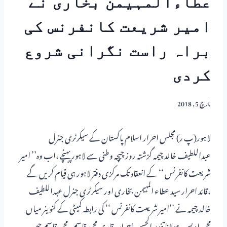
عطاءالمہیمن بخاری نے
امیر شریعت کانفرنس کی
براہ راست نگرانی شروع
کردی
مارچ 5, 2018
لاہور(پ ر) مجلس احرار اسلام پاکستان کے سیکرٹری جنرل
عبداللطیف خالد چیمہ گزشتہ روز چیچہ وطنی سے لاہور پہنچے ،اب وہ’’ امیر
شریعت کانفرنس ‘‘ کے انعقاد تک مرکزی دفتر لاہور ہی قیام کریں گے
،قائد احرار سید عطاء المہیمن بخاری اور سیکرٹری جنرل عبداللطیف
خالد چیمہ نے ’’امیر شریعت کانفرنس ‘‘ کی رابطہ کمیٹی کے کنوینر میاں
محمد اویس،مولانا تنویر الحسن احرار، قاری محمد قاسم ،محمد قاسم چیمہ