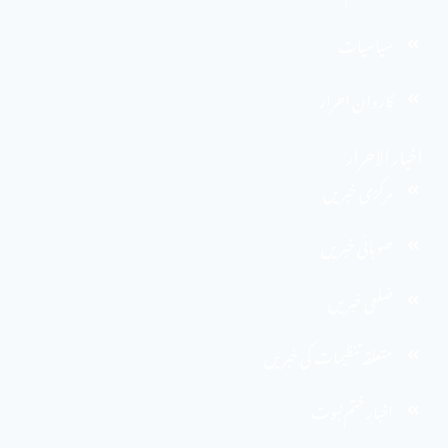
سیاسیات
کاروان احرار
اخبار الاحرار
مرکزی خبریں
صوبائی خبریں
ضلعی خبریں
متعلقہ تنظیمات کی خبریں
اخبارِ ختم نبوت