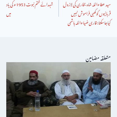
سید عطاءاللہ شاہ بخاری کی لازول
شہدائے ختم نبوت 1953ء کی یاد
قربانیوں کوکھبی فراموش نہیں
میں
کیاجاسکتا: قاری ضیاءاللہ ہاشمی
متعلقہ مضامین