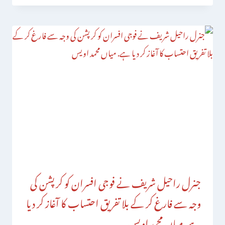
جنرل راحیل شریف نے فوجی افسران کو کرپشن کی
وجہ سے فارغ کر کے بلا تفریق احتساب کا آغاز کر دیا
ہے. میاں محمد اویس