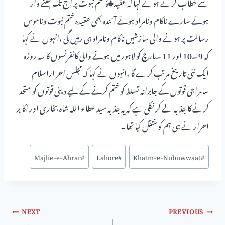
سے خطاب کرتے ہوئے کہا کہ عقید�ۂ ختم نبوت پر آج تک جتنے وار
ہوئے سارے ناکام ونامراد ہوئے آئندہ بھی عقیدہ ختم نبوت وناموس
رسالت پر ہونے والی سازشیں ناکام ونامراد ہی رہیں گی ،انہوں نے کہا
کہ 9 ۔10 اور 11 ۔مارچ کو لاہور میں ہونے والی کانفرنسوں کا سہ روزہ
ایک نئی تاریخ مرتب کرے گا ،انہوں نے کہا کہ مجلس احر اراسلام
سامراجی قوتوں کے جابرانہ تسلط کو ختم کرنے کے لیے دینی قوتوں کو متحد
کرنے کا جذبہ لے کر نکلی ہے کہ یہ جذبہ سید عطاء اللہ شاہ بخاری اور اکا بر
احرار نے ہی ہم کو منتقل کیا تھا۔
Majlie-e-Ahrar
#
Lahore
#
Khatm-e-Nubuwwaat
#
NEXT
PREVIOUS