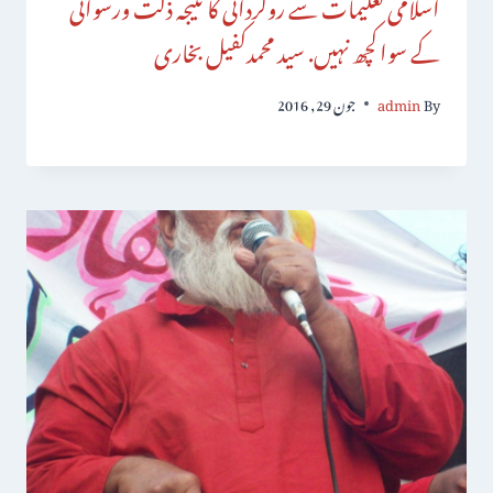
اسلامی تعلیمات سے روگردانی کا نتیجہ ذلت ورسوائی
کے سواکچھ نہیں. سید محمدکفیل بخاری
By
admin
جون 29, 2016