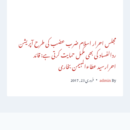
مجلس احرار اسلام ضرب عضب کی طرح آپریشن
ردالفساد کی بھی مکمل حمایت کرتی ہے: قائد
احرارسید عطاءالمہیمن بخاری
By
admin
فروری 23, 2017