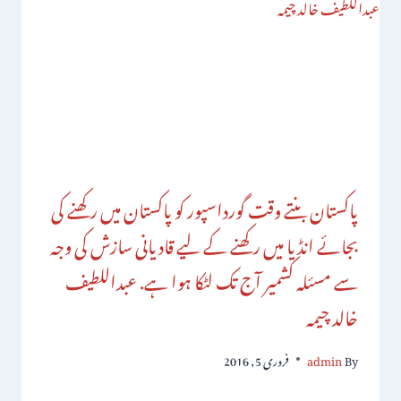
پاکستان بنتے وقت گورداسپور کو پاکستان میں رکھنے کی
بجائے انڈیا میں رکھنے کے لیے قادیانی سازش کی وجہ
سے مسئلہ کشمیر آج تک لٹکا ہوا ہے. عبداللطیف
خالد چیمہ
By
admin
فروری 5, 2016