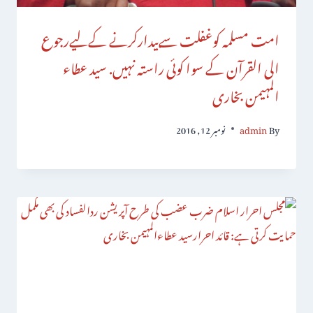
امت مسلمہ کوغفلت سےبیدارکرنے کےلیےرجوع
الی القرآن کے سوا کوئی راستہ نہیں. سید عطاء
المہیمن بخاری
By
admin
نومبر 12, 2016