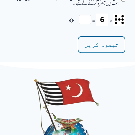
جب میں تبصرہ کرنے کےلیے۔
=
×