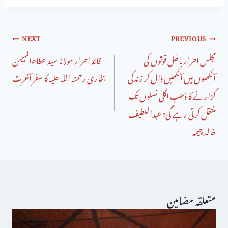
NEXT
PREVIOUS
مجلس احرارباطل قوتوں کی
قائد احرار مولانا سید عطاءالمہیمن
آنکھوں میں آنکھیں ڈال کر زندگی
بخاری رحمتہ اللہ علیہ کا سفر آخرت
گزارنے کا ڈھب اگلی نسلوں تک
منتقل کرتی رہے گی: عبداللطیف
خالد چیمہ
متعلقہ مضامین