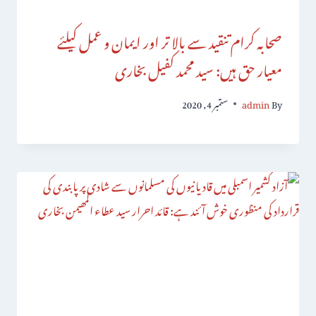
صحابہ کرام تنقید سے بالا تر اور ایمان و عمل کیلئے
معیار حق ہیں: سید محمد کفیل بخاری
By
admin
ستمبر 4, 2020