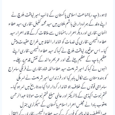
لاہور (پ ر)جماعت اسلامی پاکستان کے نائب امیر لیاقت بلوچ نے
اپنے وفد کے ہمراہ دار بنی ہاشم ملتان میں سید محمد کفیل بخاری،سید عطاء
المنان بخاری اور دیگر احرار رہنماؤں سے ملاقات کرکے قائد احرار سید
عطاء المہیمن بخاری کی خدمات کو شاندار الفاظ میں خراج عقیدت پیش
کیا۔ اس موقع پر لیاقت بلوچ نے کہا کہ سید عطاء المہیمن بخاری اپنے
عظیم باپ کے عظیم بیٹے تھے اور عمر بھر والد کے نقش قدم پر چلے۔
انہوں نے کہا کہ امیر شریعت سید عطاءاللہ شاہ بخاری نے فرنگی سامراج
کو ہندوستان سے نکال باہر کیا اور فرزندان امیر شریعت نے امریکی
سامراجی قوتوں کے خلاف جو شاندار کردار ادا کیا وہ تاریخ میں امر ہو گیا۔
ختم نبوت اکیڈمی کے ڈائریکٹر اور عالمی مبلغ ختم نبوت مولانا عبدالرحمن
یعقوب باوا نے مجلس احرار اسلام پاکستان کے سیکرٹری جنرل
عبداللطیف خالد چیمہ کو فون کر کے سید عطاء المہیمن بخاری کے انتقال