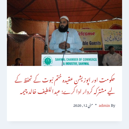
حکومت اور اپوزیشن عقیدہ ختم نبوت کے تحفظ کے
لیے مشترکہ کردار ادا کرے: عبداللطیف خالد چیمہ
By
admin
مئی 12, 2020