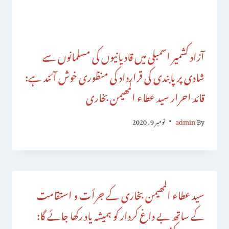
آزاد کشمیر اسمبلی میں قادیانیوں کی مسلمانوں سے
شادی پر پابندی کی قرارداد کی منظوری خوش آئند ہے:
قائد احرار سید عطاء المھیمن بخاری
By
admin
نومبر 9, 2020
سید عطاء المھیمن بخاری کے جرأت و استقامت
کے ساتھ بے داغ کردار کو ہمیشہ یاد رکھا جائے گا: