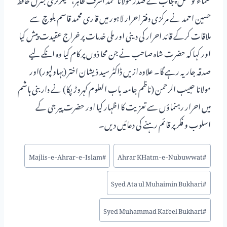
حسین احمد نے مرکزی دفتر احرار لاہور میں قاری محمد قاسم بلوچ سے
ملاقات کرکے قائد احرار کی دینی اور ملی خدمات پر خراج عقیدت پیش کیا
اور کہا کہ حضرت شاہ صاحب نے جن محا ذوں پر کام کیا وہ انکے لیے
صدقہ جاریہ رہے گا۔ علاوہ ازیں ڈاکٹر سید ذیشان اختر (بہاولپور)اور
مولانا حبیب الرحمن (ناظم جامعہ باب العلوم کہروڑ پکا) نے دار بنی ہاشم
میں احرار رہنماؤں سے تعزیت کا اظہار کیا اور حضرت پیر جی کے
اسلوب و فکر پر قائم رہنے کی دعائیں دیں۔
Majlis-e-Ahrar-e-Islam
#
Ahrar KHatm-e-Nubuwwat
#
Syed Ata ul Muhaimin Bukhari
#
Syed Muhammad Kafeel Bukhari
#