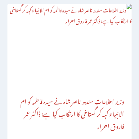
وزیر اطلاعات سندھ ناصر شاہ نے سیدہ فاطمہ کو ام
الانبیاء کہہ کر گستاخی کا ارتکاب کیا ہے: ڈاکٹر عمر
فاروق احرار