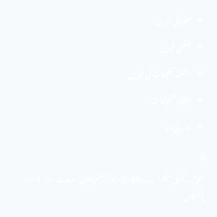
صوبائی خبریں
ضلعی خبریں
متعلقہ تنظیمات کی خبریں
اخبارِ ختم نبوت
قادیانی دنیا
پتہ
احرار مرکزی سیکرٹریٹ . 69 -C ، نیو مسلم ٹاؤن ، وحدت روڈ ، لاہور ،
پاکستان