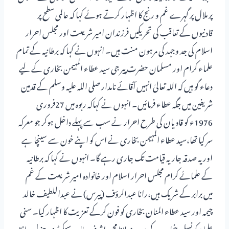
پر ملال پر گہرے غم و رنج کا اظہار کرتے ہوئے کہا کہ عالمی سطح پر
قادنیوں کے تعاقب کی تحریکیں فرزندان امیر شریعت اور مجلس احرار
اسلام کی جد وجہد کی مرہون منت ہیں۔ انہوں نے کہا کہ برطانیہ کے تمام
علماء کرام اور مسلمان حضرت پیر جی سید عطاء المہیمن بخاری کے لیے
دعاء گو ہیں کہ اللہ تعالیٰ انہیں آقائے نامدار صلی اللہ علیہ وسلم کے قدمین
شریفین میں جگہ عطاء فرمائیں۔ انہوں نے کہاکہ ربوہ میں 27فروری
1976ء کو قادیان کی طرح احرار نے سب سے پہلے داخل ہوکر جو معرکہ
سر کیا تھا،سید عطاء المہیمن بخاری نے اس کو اپنے خون سے سینچا ہے
اور یہ صدقہ جاریہ قیامت تک جاری رہے گا۔ انہوں نے کہا کہ برطانیہ
کے علمائے کرام مجلس احرار اسلام اور خانوادہ امیر شریعت کے غم
میں برابر کے شریک ہیں،رانا عبدالرؤف (پیرس) نے عبداللطیف خالد
چیمہ اور سید عطاء المنان بخاری کو فون کرکے تعزیت کا اظہار کیا۔ سنی
علماء کونسل پنجاب کے صدر مولانا محمد اشرف طاہر، سیکرٹری جنرل حافظ