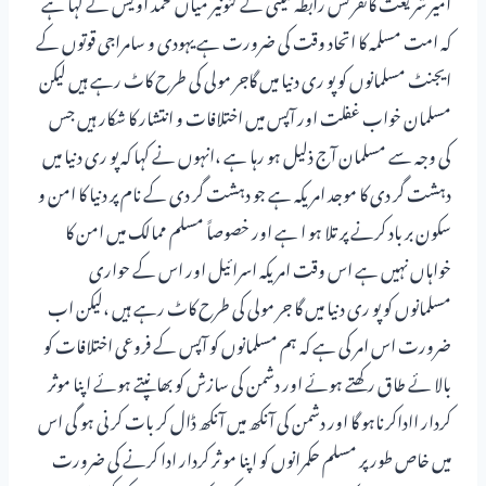
امیر شریعت کانفرنس رابطہ کمیٹی کے کنونیر میاں محمد اویس نے کہا ہے
کہ امت مسلمہ کا اتحاد وقت کی ضرورت ہے یہودی و سامراجی قوتوں کے
ایجنٹ مسلمانوں کو پو ری دنیا میں گاجر مولی کی طرح کاٹ رہے ہیں لیکن
مسلمان خواب غفلت اور آپس میں اختلافات و انتشار کا شکار ہیں جس
کی وجہ سے مسلمان آج ذلیل ہو رہا ہے ،انہوں نے کہا کہ پو ری دنیا میں
دہشت گر دی کا موجد امریکہ ہے جو دہشت گر دی کے نام پر دنیا کا امن و
سکون بر باد کرنے پر تلا ہو ا ہے اور خصوصاً مسلم ممالک میں امن کا
خواہاں نہیں ہے اس وقت امریکہ اسرائیل اور اس کے حواری
مسلمانوں کو پو ری دنیا میں گا جر مولی کی طرح کاٹ رہے ہیں ،لیکن اب
ضرورت اس امر کی ہے کہ ہم مسلمانوں کو آپس کے فروعی اختلافات کو
بالا ئے طاق رکھتے ہوئے اور دشمن کی سازش کو بھانپتے ہوئے اپنا موثر
کردار ااداکرناہو گا اور دشمن کی آنکھ میں آنکھ ڈال کر بات کر نی ہو گی اس
میں خاص طور پر مسلم حکمرانوں کو اپنا مو ثر کردار ادا کرنے کی ضرورت