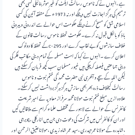
ہے ،انہوں نے کہ ناموسِ رسالتؐ ایکٹ کو غیر موثر بنانیکی کسی بھی
ترمیم کی ہرگز اجازت نہیں دینگے اور نہ 1973ء کے متفقہ آئین کی کسی
اسلامی شق کو مسخ کرنے دینگے حکومت اس حوالے سے اندرونی و بیرونی
باؤ کو بالکل قبول نہ کرے۔حکومت تحفظ ناموس رسالت قانون کے
خلاف سازشوں کوبے نقاب کرے اور 295-cکے تحفظ کا دوٹوک
اعلان کرے ۔انہوں نے کہا کہ امت مسلمہ کے تمام دینی مکاتب فکر کی
دینی جماعتیں فیصلہ کرچکی ہیں غیور مسلمان سب کچھ قربان کرسکتے ہیں
لیکن اللہ کے سچے و آخری نبی حضرت محمد ؐ کی ختم نبوت و ناموسِ
رسالتؐ کیخلاف ذرہ بھر بھی سازش ہرگز ہرگز برداشت نہیں کرسکتے۔
علاوہ ازیں مبلغ ختم نبوت مولانامحمد سرفراز معاویہ نے امیر شریعت
کانفرنس کے حوالے سے لاہور کے مختلف علماء کرام سے ملاقاتیں کیں
اور ان کو کانفرنس میں شرکت کی دعوت دی جن میں انارکلی ،چوبرجی
،شاہدرہ کے مولاناعمرحیدری ،سید عمر شاہ زیدی ،مولاناعتیق الرحمن اور