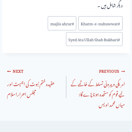
دیگر شامل ہیں ۔
majlis ahrar
#
Khatm-e-nubuwwat
#
Syed Ata Ullah Shah Bukhari
#
NEXT
PREVIOUS
امریکی و بیرونی تسلط کے خاتمے کے
عقیدہ ختم نبوت کی اہمیت اور
لیے قوم کو متحدہ ہونا پڑے گا:
مجلس احراراسلام
میاں محمد اویس