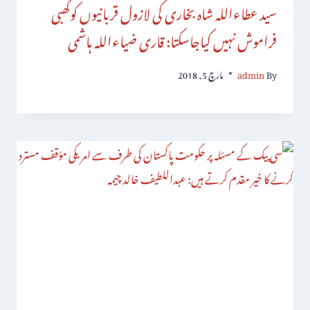
سید عطاءاللہ شاہ بخاری کی لازول قربانیوں کوکھبی
فراموش نہیں کیاجاسکتا: قاری ضیاءاللہ ہاشمی
By
admin
مارچ 5, 2018