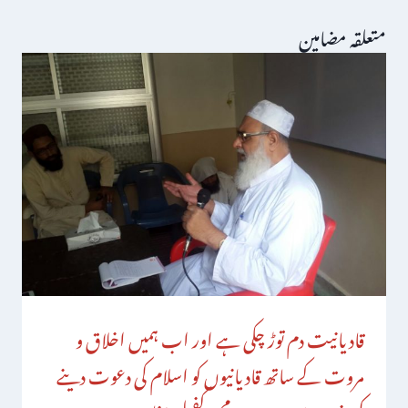
متعلقہ مضامین
قادیانیت دم توڑ چکی ہے اور اب ہمیں اخلاق و
مروت کے ساتھ قادیانیوں کو اسلام کی دعوت دینے