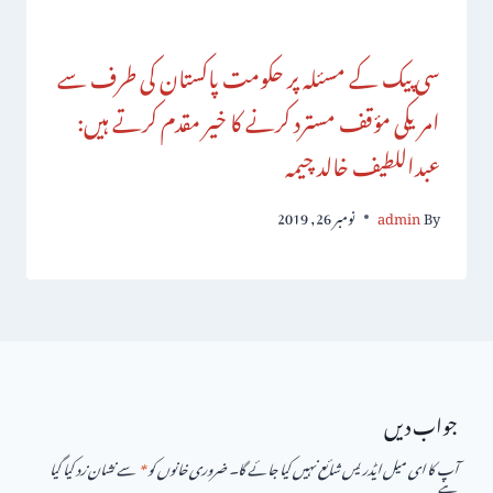
سی پیک کے مسئلہ پر حکومت پاکستان کی طرف سے
امریکی مؤقف مسترد کرنے کا خیر مقدم کرتے ہیں:
عبداللطیف خالد چیمہ
By
admin
نومبر 26, 2019
جواب دیں
آپ کا ای میل ایڈریس شائع نہیں کیا جائے گا۔
ضروری خانوں کو
*
سے نشان زد کیا گیا
ہے