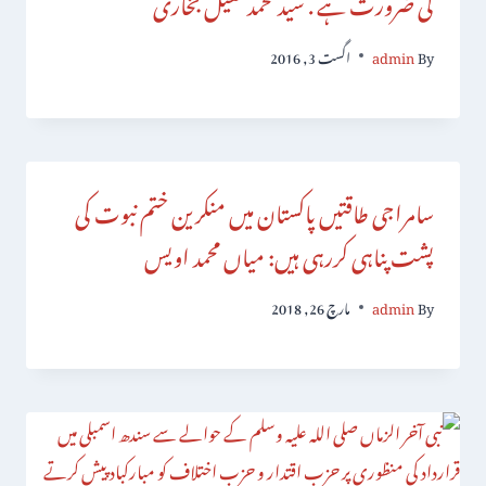
کی ضرورت ہے . سید محمد کفیل بخاری
By
admin
اگست 3, 2016
سامراجی طاقتیں پاکستان میں منکرین ختم نبوت کی
پشت پناہی کررہی ہیں: میاں محمد اویس
By
admin
مارچ 26, 2018