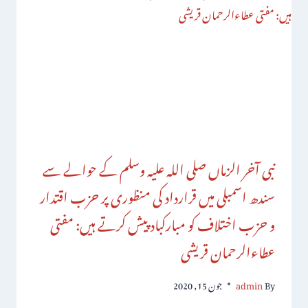
نبی آخر الزماں صلی اللہ علیہ وسلم کے حوالے سے
سندھ اسمبلی میں قرارداد کی منظوری پر حزب اقتدار
و حزب اختلاف کو مبارکباد پیش کرتے ہیں: مفتی
عطاءالرحمان قریشی
By
admin
جون 15, 2020