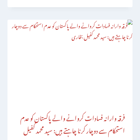
فرقہ وارانہ فسادات کروانے والے پاکستان کو عدم
استحکام سے دوچار کرنا چاہتے ہیں: سید محمد کفیل