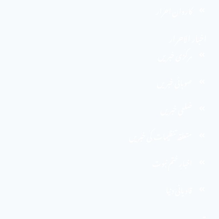
کاروان احرار
اخبار الاحرار
مرکزی خبریں
صوبائی خبریں
ضلعی خبریں
متعلقہ تنظیمات کی خبریں
اخبارِ ختم نبوت
قادیانی دنیا
پتہ