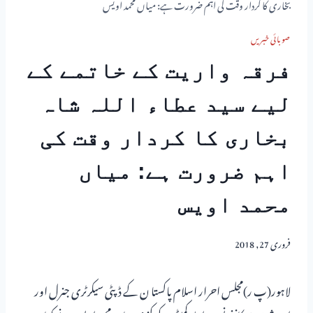
بخاری کا کردار وقت کی اہم ضرورت ہے: میاں محمد اویس
صوبائی خبریں
فرقہ واریت کے خاتمے کے
لیے سید عطاء اللہ شاہ
بخاری کا کردار وقت کی
اہم ضرورت ہے: میاں
محمد اویس
فروری 27, 2018
لاہور(پ ر)مجلس احرار اسلام پاکستا ن کے ڈپٹی سیکرٹری جنرل اور