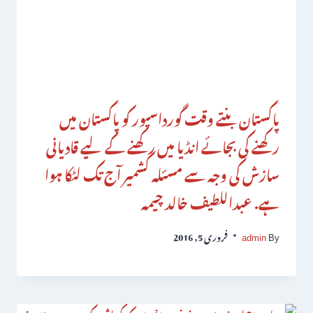
پاکستان بنتے وقت گورداسپور کو پاکستان میں
رکھنے کی بجائے انڈیا میں رکھنے کے لیے قادیانی
سازش کی وجہ سے مسئلہ کشمیر آج تک لٹکا ہوا
ہے. عبداللطیف خالد چیمہ
By
admin
فروری 5, 2016