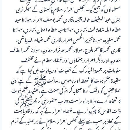
مسلمانوں کو جمع کیا۔ مجلس احرار اسلام پاکستان کے سیکرٹری
جنرل عبداللطیف خالد چیمہ،قاری محمد یوسف احرار،مولانا سید
عطاء اللہ شاہ ثالث بخاری، مولاناسید عطاء المنان بخاری، مولانا
محمد مغیرہ، مولانا تنویر الحسن احرار،قاری محمد ضیاء اللہ ہاشمی،
قاری محمد قاسم بلوچ، مولانا محمد سرفراز معاویہ، مولانا محمد الطاف
معاویہ اور دیگر احرار رہنماؤں اور خطباء عظام نے مختلف
مقامات پر جمعۃ المبارک کے خطبات اور بیانات میں کہا ہے کہ
عقیدۃ ختم نبوت کا تحفظ اور ناموس رسالتﷺ کے لیے اپنی
صلاحیتوں کو وقف کرنا صحابہ کرامؓ کی سنت ہے، عقیدہ ختم نبوت
کا تحفظ کرنے والا براہ راست جناب حضورنبی کریمﷺ کی
ذات اقدس کا چوکیدار ہے۔ خطباء احرار نے کہا کہ رد قادیانیت
کے محاذپر سب سے پہلے مجلس احرار اسلام نے برصغیر کے تمام