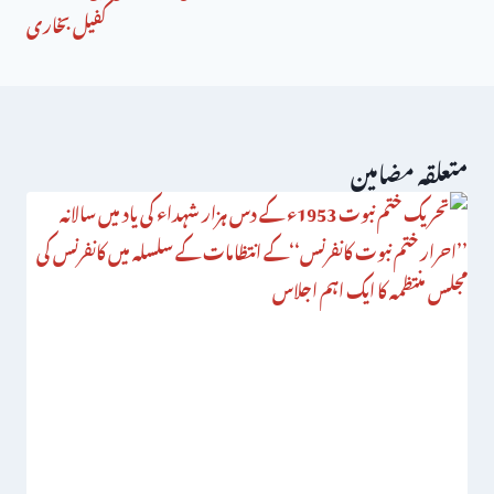
کفیل بخاری
متعلقہ مضامین