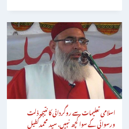
اسلامی تعلیمات سے روگردانی کا نتیجہ ذلت
ورسوائی کے سواکچھ نہیں. سید محمدکفیل