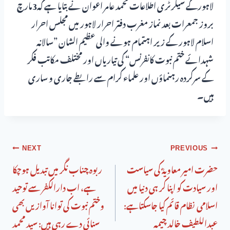
لاہورکے سیکرٹری اطلاعات محمد عامر اعوان نے بتایا ہے کہ3مارچ
بروز جمعرات بعد نماز مغرب دفتر احرار لاہور میں مجلس احرار
اسلام لاہور کے زیر اہتمام ہونے والی عظیم الشان ”سالانہ
شہدائے ختم نبوت کانفرنس“ کی تیاریاں اور مختلف مکاتب فکر
کے سرکردہ رہنماؤں اور علماء کرام سے رابطے جاری و ساری
ہیں۔
NEXT
PREVIOUS
حضرت امیر معاویہؓ کی سیاست
ربوہ چناب نگر میں تبدیل ہوچکا
اور سیادت کو اپنا کر ہی دنیا میں
ہے، اب دارالکفر سے توحید
اسلامی نظام قائم کیا جاسکتاہے:
وختم نبوت کی توانا آوازیں بھی
عبداللطیف خالد چیمہ
سنائی دے رہی ہیں: سید محمد