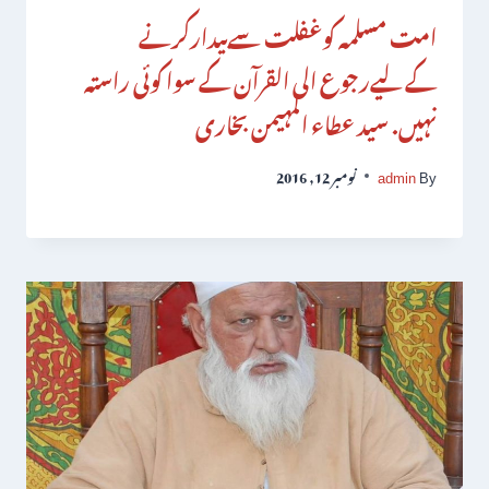
امت مسلمہ کوغفلت سےبیدارکرنے
کےلیےرجوع الی القرآن کے سوا کوئی راستہ
نہیں. سید عطاء المہیمن بخاری
By
admin
نومبر 12, 2016