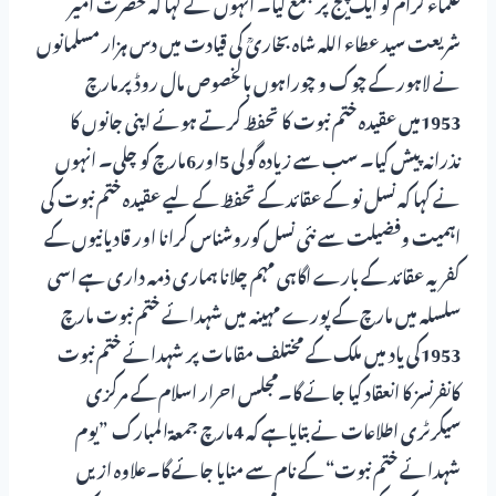
علماء کرام کو ایک پیج پر جمع کیا۔ انہوں نے کہا کہ حضرت امیر
شریعت سید عطاء اللہ شاہ بخاریؒ کی قیادت میں دس ہزار مسلمانوں
نے لاہور کے چوک و چوراہوں بالخصوص مال روڈ پرمارچ
1953میں عقیدہ ختم نبوت کا تحفظ کرتے ہوئے اپنی جانوں کا
نذرانہ پیش کیا۔ سب سے زیادہ گولی 5اور6مارچ کو چلی۔ انہوں
نے کہا کہ نسل نو کے عقائد کے تحفظ کے لیے عقیدہ ختم نبوت کی
اہمیت وفضیلت سے نئی نسل کوروشناس کرانا اور قادیانیوں کے
کفریہ عقائد کے بارے اگاہی مہم چلانا ہماری ذمہ داری ہے اسی
سلسلہ میں مارچ کے پورے مہینہ میں شہدائے ختم نبوت مارچ
1953کی یاد میں ملک کے مختلف مقامات پر شہدائے ختم نبوت
کانفرنسز کا انعقاد کیا جائے گا۔مجلس احرار اسلام کے مرکزی
سیکرٹری اطلاعات نے بتایاہے کہ 4مارچ جمعۃالمبارک ”یوم
شہدائے ختم نبوت“ کے نام سے منایا جائے گا۔علاوہ ازیں