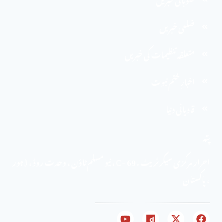
ضلعی خبریں
متعلقہ تنظیمات کی خبریں
اخبارِ ختم نبوت
قادیانی دنیا
پتہ
احرار مرکزی سیکرٹریٹ . 69 -C ، نیو مسلم ٹاؤن ، وحدت روڈ ، لاہور
، پاکستان