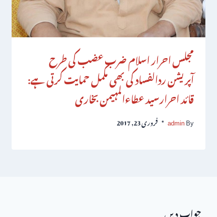
مجلس احرار اسلام ضرب عضب کی طرح
آپریشن ردالفساد کی بھی مکمل حمایت کرتی ہے:
قائد احرارسید عطاءالمہیمن بخاری
By
admin
فروری 23, 2017
جواب دیں