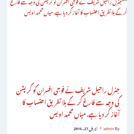
جنرل راحیل شریف نے فوجی افسران کو کرپشن
کی وجہ سے فارغ کر کے بلا تفریق احتساب کا
آغاز کر دیا ہے. میاں محمد اویس
By
admin
اپریل 27, 2016