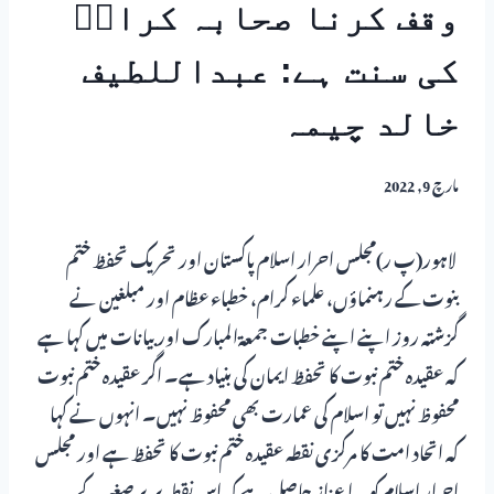
وقف کرنا صحابہ کرامؓ
کی سنت ہے: عبداللطیف
خالد چیمہ
مارچ 9, 2022
لاہور(پ ر)مجلس احرار اسلام پاکستان اور تحریک تحفظ ختم
بنوت کے رہنماؤں، علماء کرام، خطباء عظام اور مبلغین نے
گزشتہ روز اپنے اپنے خطبات جمعۃالمبارک اور بیانات میں کہا ہے
کہ عقیدہ ختم نبوت کا تحفظ ایمان کی بنیاد ہے۔ اگر عقیدہ ختم نبوت
محفوظ نہیں تو اسلام کی عمارت بھی محفوظ نہیں۔ انہوں نے کہا
کہ اتحاد امت کا مرکزی نقطہ عقیدہ ختم نبوت کا تحفظ ہے اور مجلس
احرار اسلام کو یہ اعزاز حاصل ہے کہ اس نقطہ پر برصغیر کے