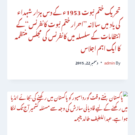
تحریک ختم نبوت 1953ء کے دس ہزار شہداء
کی یاد میں سالانہ ’’احرار ختم نبوت کانفرنس‘‘کے
انتظامات کے سلسلہ میں کانفرنس کی مجلس منتظمہ
کا ایک اہم اجلاس
By
admin
دسمبر 22, 2015