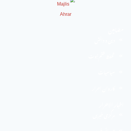
مضامین
دین و دانش
تحفظ ختم نبوت
سیاسیات
کاروان احرار
اخبار الاحرار
مرکزی خبریں
صوبائی خبریں