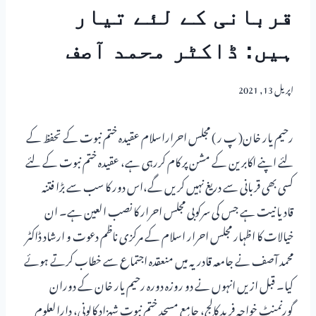
قربانی کے لئے تیار
ہیں: ڈاکٹر محمد آصف
اپریل 13, 2021
رحیم یار خان( پ ر ) مجلس احراراسلام عقیدہ ختم نبوت کے تحفظ کے
لئے اپنے اکابرین کے مشن پر کام کررہی ہے، عقیدہ ختم نبوت کے لئے
کسی بھی قربانی سے دریغ نہیں کریں گے،اس دور کا سب سے بڑا فتنہ
قادیانیت ہے جس کی سرکوبی مجلس احرار کا نصب العین ہے۔ ان
خیالات کا اظہار مجلس احرار اسلام کے مرکزی ناظم دعوت و ارشاد ڈاکٹر
محمد آصف نے جامعہ قادریہ میں منعقدہ اجتماع سے خطاب کرتے ہوئے
کیا۔ قبل ازیں انہوں نے دو روزہ دورہ رحیم یار خان کے دوران
گورنمنٹ خواجہ فرید کالج، جامع مسجد ختم نبوت شہزاد کالونی، دارالعلوم