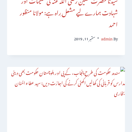
شہادت ہمارے لیے مشعل ِراہ ہے: مولانا منظور
احمد
By
admin
ستمبر 11, 2019