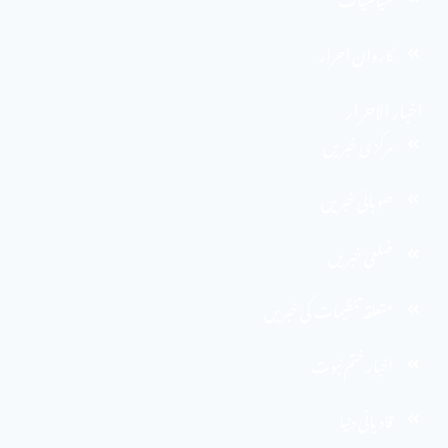
کاروان احرار
اخبار الاحرار
مرکزی خبریں
صوبائی خبریں
ضلعی خبریں
متعلقہ تنظیمات کی خبریں
اخبارِ ختم نبوت
قادیانی دنیا