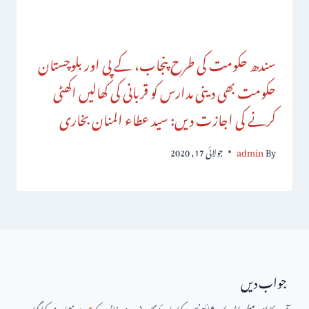
سندھ حکومت کی طرح پنجاب، کے پی اور بلوچستان
حکومت بھی دینی مدارس کو قربانی کی کھالیں اکھٹی
کرنے کی اجازت دیں: سید عطاء المنان بخاری
By
admin
جولائی 17, 2020
جواب دیں
آپ کا ای میل ایڈریس شائع نہیں کیا جائے گا۔
ضروری خانوں کو
*
سے نشان زد کیا گیا