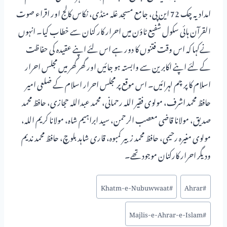
امدادیہ چک 72 این پی، جامع مسجد غلہ منڈی، نکاس کالج اور اقراء صوت
القرآن ہائی سکول شفیع ٹاؤن میں احرار کار کنان سے خطاب کیا۔ انہوں
نےکہا کہ اس وقت فتنوں کا دور ہے اس لئے اپنے عقیدہ کی حفاظت
کے لئے اپنے اکابرین سے وابستہ ہو جائیں اور گھر گھر میں مجلس احرار
اسلام کا پر چم لہرائیں۔ اس موقع پر مجلس احرار اسلام کے ضلعی امیر
حافظ محمد اشرف، مولوی فقیر اللہ رحمانی، محمد عبداللہ حجازی، حافظ محمد
صدیق، مولانا قاضی معصب الرحمن، سید ابراہیم شاہ، مولانا کریم اللہ،
مولوی مغیرہ رحیمی، حافظ محمد زبیر کمبوہ، قاری شاہد بلوچ، حافظ محمد ندیم
ودیگر احرار کارکنان موجود تھے۔
Khatm-e-Nubuwwaat
#
Ahrar
#
Majlis-e-Ahrar-e-Islam
#