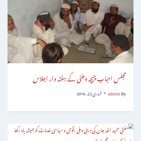
مجلس احباب چیچہ وطنی کے ہفتہ وار اجلاس
By
admin
فروری 22, 2016