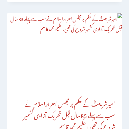
امیرشریعتؒ کے حکم پر مجلس احراراسلام نے
سب سے پہلے 85سال قبل تحریک آزادی کشمیر
شروع کی تھی : حکیم محمدقاسم