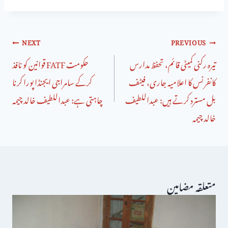
NEXT
PREVIOUS
تیرہ رکنی کمیٹی قائم، تحفظ مدارس
حکومت FATF قوانین کو نافذ
کانفرنس کا اعلامیہ جاری، فیٹف
کرکے سامراجی ایجنڈا پورا کرنا
بل مسترد کرتے ہیں: عبداللطیف
چاہتی ہے: عبداللطیف خالد چیمہ
خالد چیمہ
متعلقہ مضامین