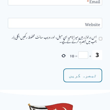
*
Email
Website
اس براؤزر میں میرا نام، ای میل، اور ویب سائٹ محفوظ رکھیں اگلی بار
جب میں تبصرہ کرنے کےلیے۔
10
=
+