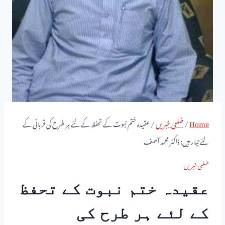
Home
/
ضلعی خبریں
/
عقیدہ ختم نبوت کے تحفظ کے لئے ہر طرح کی قربانی کے
لئے تیار ہیں: ڈاکٹر محمد آصف
ضلعی خبریں
عقیدہ ختم نبوت کے تحفظ
کے لئے ہر طرح کی