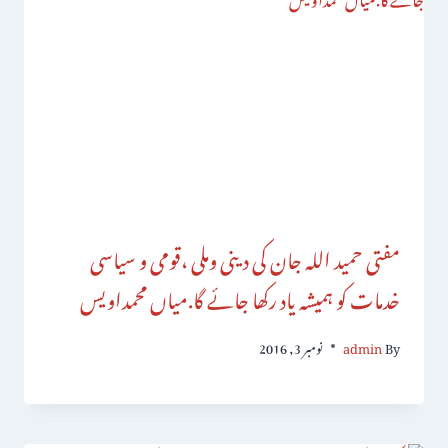
مفتی حمید اللہ جان کی دینی وملی ،قومی و سیاسی
خدمات کو ہمیشہ یاد رکھا جائے گا.میاں محمداویس
By
admin
نومبر 3, 2016