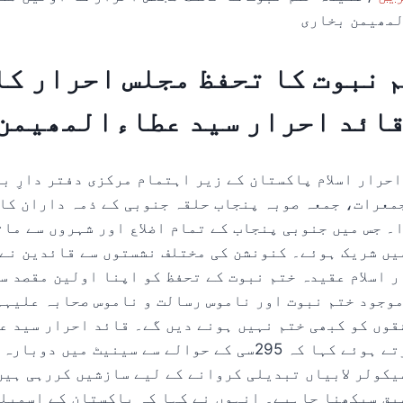
لمھیمن بخاری
 نبوت کا تحفظ مجلس احرار کا
قائد احرار سید عطاءالمھیمن
احرار اسلام پاکستان کے زیر اہتمام مرکزی دفتر دارِ ب
 فروری جمعرات، جمعہ صوبہ پنجاب حلقہ جنوبی کے ذمہ داران 
۔ جس میں جنوبی پنجاب کے تمام اضلاع اور شہروں سے مات
یں شریک ہوئے۔ کنونشن کی مختلف نشستوں سے قائدین نے
ر اسلام عقیدہ ختم نبوت کے تحفظ کو اپنا اولین مقصد س
موجود ختم نبوت اور ناموس رسالت و ناموس صحابہ علیہم
قوں کو کبھی ختم نہیں ہونے دیں گے۔ قائد احرار سید ع
بخاری نے خطاب کرتے ہوئے کہا کہ 295سی کے حوالے سے سینیٹ می
یکولر لابیاں تبدیلی کروانے کے لیے سازشیں کررہی ہیں
بق سیکھنا چاہیے۔ انہوں نے کہا کہ پاکستان کے اسمبلی