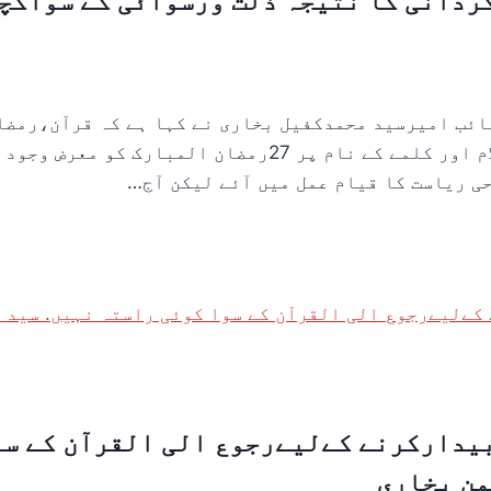
گردانی کا نتیجہ ذلت ورسوائی کے سواکچھ
ائب امیرسید محمدکفیل بخاری نے کہا ہے کہ قرآن،رمضا
گہرا تعلق ہے یہ وطن عزیز اسلام اور کلمے کے نام پر 27رمضا
حی ریاست کا قیام عمل میں آئے لیکن آج…
یدارکرنے کےلیےرجوع الی القرآن کے سو
من بخاری