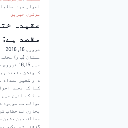
احرار سید عطاءا
مرکزی خبریں
عقیدہ ختم
مقصد ہے: 
فروری 18, 2018
ملتان (پ ر) مجلس 
میں 16,15
کنونشن منعقد ہوا
دار کثیر تعداد م
کہا کہ مجلس احرا
ملک کے آئین میں 
حوالے سے موجود ش
مخالف دین دشمن س
گزشتہ تحریک سے س