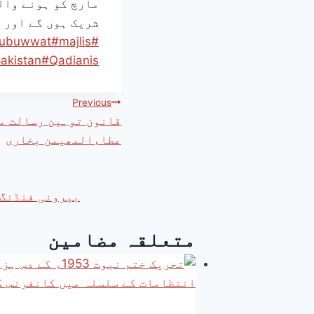
مارچ کو ہونے وال
شریک ہوں گے اور 
nubuwwat
#
majlis
#
akistan
#
Qadianis
Previous
قانون توہین رسالت می
عطاءالمھیمن بخاری
بیرونی فنڈنگ 
متعلقہ مضامین