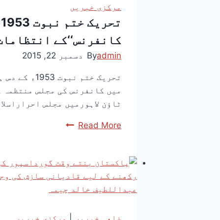
مرکزی خبریں
ت
کانفرنس‘‘کے انتظامات 
admin
By
دسمبر 22, 2015
تحریک ختم ن
میں کانفرنس کی مجلس منتظمہ ک
ٹاؤن لاہورمیں مجلس احراراسلا
Read More
ضلعی خبریں
|
مرکزی خبریں