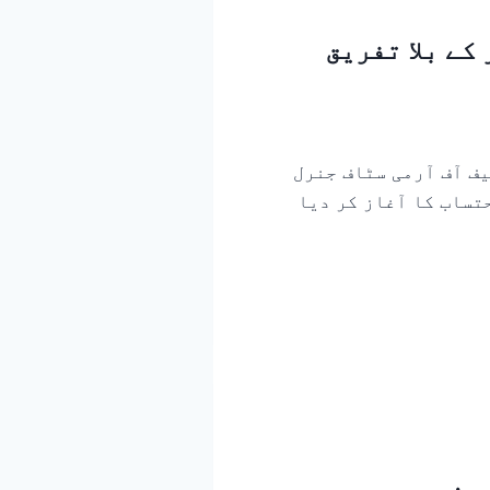
کے بلا تفریق
یف آف آرمی سٹاف جنرل
ق احتساب کا آغاز کر دیا