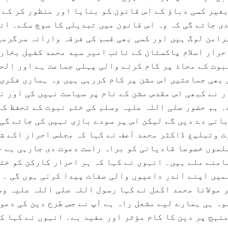
بغیر کسی دباؤ کے اس قانون کو بنایا اور منظور کر کے 
دی جائے گی کہ وہ اس قانون میں تبدیلی کا سوچ سکے۔ ان
رامن لوگ ہیں اور کسی بھی قسم کی فرقہ وارانہ سرگرمی
حرار اسلام پاکستان کے نائب امیر سید محمد کفیل بخاری
بوت کے محاذ پر کام کرنے والی پہلی جماعت ہے اور الح
 بھی جماعتیں اس مشن پر کام کررہی ہیں وہ ہماری فکری
 نے کبھی اس مقدس مشن کے نام پر سیاست نہیں کی اور نہ
۔ ہم حضور صلی اللہ علیہ وسلم کی ختم نبوت کے تحفظ کے
بانی دے دیں گے لیکن اس پر سودے بازی نہیں کی جائے گی
وت وتبلیغ ڈاکٹر محمد آصف نے کہا کہ مجلس احرار اکے ش
لموں خصوصا قادیانی کو براہ راست دعوت دی جارہی ہے ج
امنے ملے ہیں۔ انہوں نے کہا کہ ہر احرار کارکن کو خت
میں اپنے اندر داعیوں والی صفات پیدا کرنی ہوں گی ۔ 
ر مولانا محمد اکمل نے کہا رسول اللہ صلی اللہ علیہ و
ہ ہی ہمارے لیے مشعل راہ ہے آپ نے جس طرح دین کی دعوت