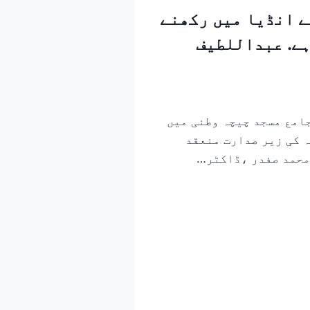
ے انڈیا میں رکھنے
ہے. عبداللطیف
جامع مسجد چیچہ وطنی میں
 کی زیر صدارت منعقد
 محمد صفدر ،ڈاکٹر…