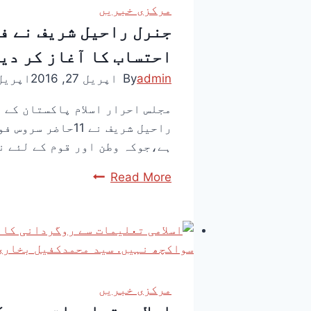
مرکزی خبریں
جنرل راحیل شریف نے فو
احتساب کا آغاز کر دیا
admin
By
اپریل 27, 2016
اپریل 27, 16
مجلس احرار اسلام پاکستان کے 
راحیل شریف نے 1
ہے،جوکہ وطن اور قوم کے لئے ن
Read More
مرکزی خبریں