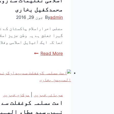
اسلامی تعلیمات سے رو
محمدکفیل بخاری
admin
By
جون 29, 2016
مجلس احراراسلام پاکستان کے ن
تھا کہ ایک آئیڈیل اسلامی وفلا
Read More
صوبائی خبریں
|
مرکزی خبریں
امت مسلمہ کوغفلت سےب
نہیں. سید عطاء المہی