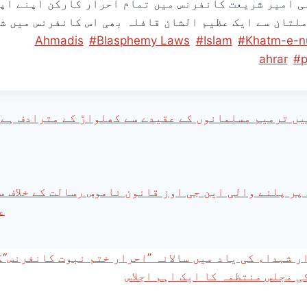
ی امیر شریعت کانفرنس میں تمام احرار کارکن اپنے اپن
ملتان سے ایک عظیم الشان قافلہ بھی اس کانفرنس میں ش
Ahmadis
#
Blasphemy Laws
#
Islam
#
Khatm-e-
ahrar
#
p
ں ترمیم مسلمانوں کے عقیدے سے کھلواڑ کے مترادف ہے:
پر پلنے والی این جی اوز قانون ناموس رسالت کے خلاف س
ع