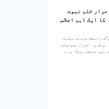
نہ ’’احرار ختم نبوت
کا ایک اہم اجلاس
انفرنس‘‘کے انتظامات کے سلسلہ
ر مرکزیہ احرار نیومسلم
ت میں منعقد ہوگا یہ…