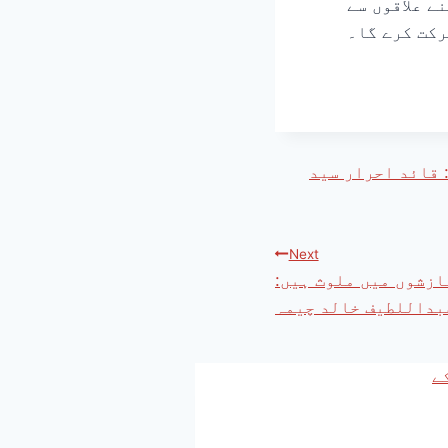
ے علاقوں سے
رکت کرے گا۔
 قائد احرار سید
Next
ازشوں میں ملوث ہیں:
بداللطیف خالد چیمہ