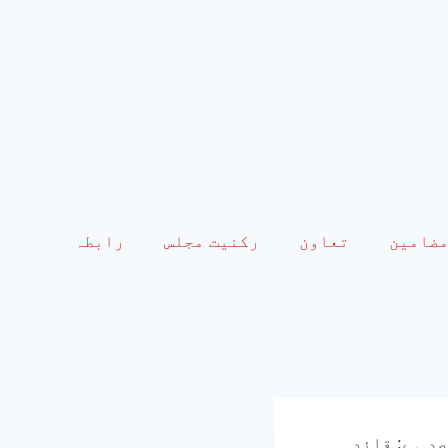
ضامین
تعاون
رکنیت مجلس
رابطہ
د ہے: قائد