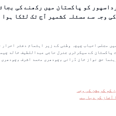
داسپور کو پاکستان میں رکھنے کی بجائ
ی وجہ سے مسئلہ کشمیر آج تک لٹکا ہوا 
 میں مجلس احباب چیچہ وطنی کے زیر اہتمام دفتر احرار 
 پاکستان کے سیکرٹری جنرل حاجی عبداللطیف خالد چیمہ
رہنما حق نواز خان دُرانی ،چودھری محمد اشرف ،چودھری