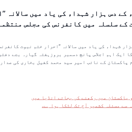
حریک ختم نبوت 1953ء کے دس ہزار شہداء کی یاد میں سالا
کے سلسلہ میں کانفرنس کی مجلس منتظمہ 
بوت 1953ء کے دس ہزار شہداء کی یاد میں سالانہ ’’احرار ختم نبوت ک
ا ایک اہم اجلاس پانچ دسمبر بروزہفتہ گیارہ بجے دفت
م پاکستان کے نائب امیر سید محمد کفیل بخاری کی صدار