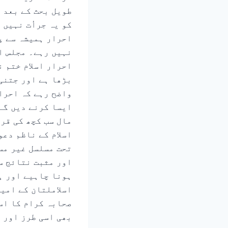
طویل بحث کے بعد 
کو یہ جرأت نہیں 
احرار ہمیشہ سے پ
نہیں رہے۔ مجلس ا
احرار اسلام ختم ن
بڑھا ہے اور جتنی
واضح رہے کہ احرار
ایسا کرنے دیں گے
مال سب کچھ کی قر
اسلام کے ناظم دع
تحت مسلسل غیر مس
اور مثبت نتائج س
ہونا چاہیے اور ہ
اسلاملتان کے امی
صحابہ کرام کا اسو