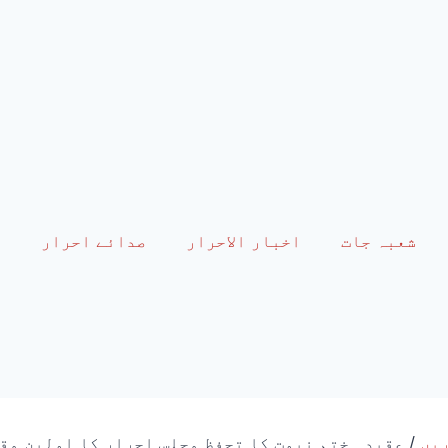
شعبہ جات
اخبار الاحرار
صدائے احرار
م
یں
/
عقیدہ ختم نبوت کا تحفظ مجلس احرار کا اولین مقص