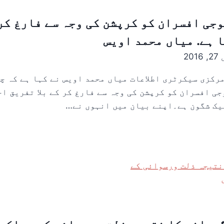
جی افسران کو کرپشن کی وجہ سے فارغ کر 
 ہے. میاں محمد اویس
20
مرکزی سیکرٹری اطلاعات میاں محمد اویس نے کہا ہے کہ چ
1حاضر سروس فوجی افسران کو کرپشن کی وجہ سے فارغ کر کے بلا تفری
یک شگون ہے۔اپنے بیان میں انہوں نے…