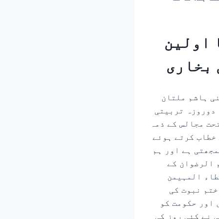
 اولین
 بخاری
نی ہاشم ملتان
کا دوروزہ تربیتی
حت مجالس کے ذمہ
 خطاب کرتے ہوئے
مجھتی ہے اور ہم
 الرضوان کے
طاء المہیمن
ں دوبارہ ختم نبوت کی
 اور حکومت کو
 نے کئی روز کی