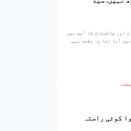
 نہیں. سید
ن اور پاکستان کا آپس میں
ن المبارک کو معرض وجود میں آیا تھا وہ مقصد یہی
ا کوئی راستہ