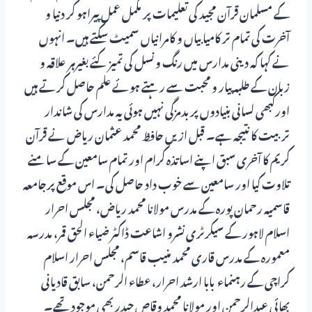
کے مسلمان قرآن مجید کی تعلیمات پر مکمل عمل پیراہو کر دنیا و
آخرت کی تمام تر کامیابیاں و کامرانیاں سمیٹ سکتے ہیں۔ انہوں
نے کہا کہ دینی مدارس میں رنگ و نسل کی تمیز کئے بغیرہر علاقہ و
زبان کے طلبہ پیار و محبت سے رہتے ہوئے علم حاصل کرتے ہیں
اورکبھی لسانی بنیادوں پر بدمزگی نہیں ہوئی یہ مدارس کی شاندار
تربیت کا نتیجہ ہے۔ قبل ازیں حافظ محمد عثمان ریاض نے قرآن
کریم کا آخری سبق اپنے اساتذہ کرام اور تمام سامعین کے سامنے
تلاوت کیا اور سامعین سے خوب داد حاصل کی۔ اس موقع پرجامعہ
قاسمیہ رحمان پورہ کے مدرس مولانا محمد ریاض، مجلس احرار
اسلام لاہور کے سیکرٹری نشرو اشاعت ڈاکٹر ضیاء الحق قمر، مدرسہ
معمورہ کے مدرس قاری محمد منیب قاسم، مجلس احرار اسلام
کراچی کے رہنماء بابا ارشد احرار، عطاء الرحمن، سابق قادیانی
بھائی عبدالرحمن اور مولانا محمد وقاص حیدر بھی موجود تھے۔