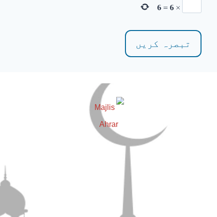
6
=
6
×
مضامین
دین و دانش
تحفظ ختم نبوت