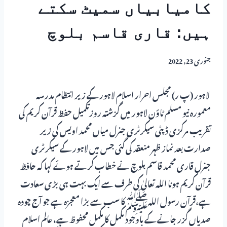
کامیابیاں سمیٹ سکتے
ہیں: قاری قاسم بلوچ
جنوری 23, 2022
لاہور (پ ر) مجلس احرار اسلام لاہور کے زیر انتظام مدرسہ
معمورہ نیو مسلم ٹاؤن لاہور میں گزشتہ روزتکمیل حفظ قرآن کریم کی
تقریب مرکزی ڈپٹی سیکرٹری جنرل میاں محمد اویس کی زیر
صدارت بعد نماز ظہر منعقد کی گئی جس میں لاہور کے سیکرٹری
جنرل قاری محمد قاسم بلوچ نے خطاب کرتے ہوئے کہا کہ حافظ
قرآن کریم ہونا اللہ تعالیٰ کی طرف سے ایک بہت ہی بڑی سعادت
ہے،قرآن رسول اللہﷺکا سب سے بڑا معجزہ ہے جو آج چودہ
صدیاں گزر جانے کے باوجود مکمل کا مکمل محفوظ ہے، عالم اسلام