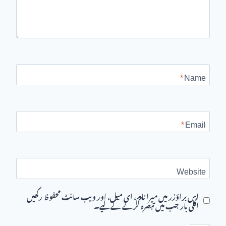
*
Name
*
Email
Website
اس براؤزر میں میرا نام، ای میل، اور ویب سائٹ محفوظ رکھیں
اگلی بار جب میں تبصرہ کرنے کےلیے۔