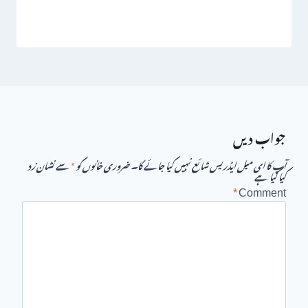
جواب دیں
آپ کا ای میل ایڈریس شائع نہیں کیا جائے گا۔
ضروری خانوں کو
*
سے نشان زد
کیا گیا ہے
*
Comment