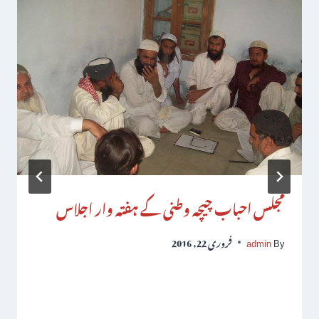
مجلس احباب چیچہ وطنی کے ہفتہ وار اجلاس
By
admin
فروری 22, 2016