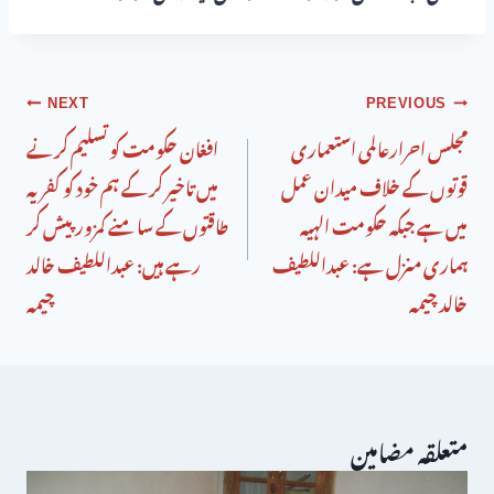
NEXT
PREVIOUS
مجلس احرارعالمی استعماری
افغان حکومت کو تسلیم کرنے
قوتوں کے خلاف میدان عمل
میں تاخیر کر کے ہم خود کو کفریہ
میں ہے جبکہ حکومت الہیہ
طاقتوں کے سامنے کمزور پیش کر
ہماری منزل ہے: عبداللطیف
رہے ہیں: عبداللطیف خالد
خالد چیمہ
چیمہ
متعلقہ مضامین