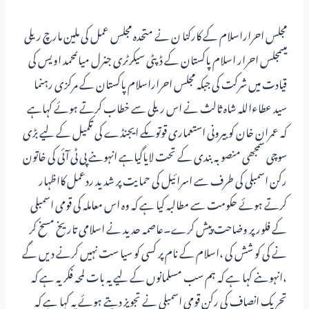
مجلس احراراسلام کے کارکنا ن نے متحدہ مجلس عمل کی ملین مارچ ریلی
میںمجلس احرار اسلام پاکستان کے ڈپٹی سیکرٹری جنرل میاںمحمد اویس کی
قیادت میں شرکت کی جبکہ مجلس احراراسلام پاکستان کے مرکزی رہنما
سید عطاءاللہ شاہ ثالث نے اس ریلی سے خطاب کرتے ہوئے کہاہے
کہ عمران خان کو بیرونی استعماری قوتوںکے ایجنڈے کی تکمیل کے لیے بڑی
سوچی سمجھی منصوبہ بندی کے تحت لایاگیاہے انہوںنے پی ٹی آئی کی خاتون
رکن اسمبلی کی طرف سے اسرائیل کی حمایت پر شدید ردعمل کااظہار
کرتے ہوئے حکومت سے مطالبہ کیا ہے کہ وہ اس معاملہ کی قومی اسمبلی
کے فلور پر وضاحت پیش کرے۔عاصمہ حدید نے اسلامی تاریخ مسخ کر
نے کی کو شش کی ،اسلام کے نام پر کسی کو سیا ست نہیں کرنے دیں گے
،انہوںنے کہا ہے کہ ہم سب مسلمانوں کے لیے یہ بات لمحہ فکریہ ہے کہ
تحریک انصاف کی رکن قومی اسمبلی نے تجویز دیتے ہوئے یہ کہا ہے کہ