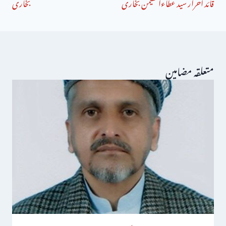
قائد احرار سید عطاءالمھیمن بخاری
بخاری
متعلقہ مضامین