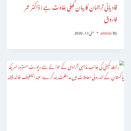
قادیانی ترجمان کا بیان کھلی بغاوت ہے : ڈاکٹر عمر
فاروق
By
admin
مئی 13, 2020