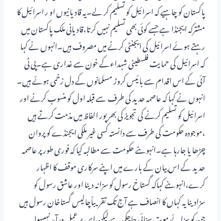
پاکستان کو چاہیے کہ اسرائیل کو تسلیم کر لے۔یہ قادیانیوں او ر اسرائیل کا
مشترکہ ایجنڈا ہے جسے کوئی بھی تسلیم نہیں کرتا،قادیانی ملک پاکستان میں
رہتے ہوئے اسرائیل کی ایجنٹی کرنے میں مصروف ہیں۔انہوں نے کہا
کہ اسرائیل کی حمایت فلسطینی شہداءکے خون سے غداری ہے۔پی ٹی
آئی کے اس اقدام سے بائیس کروڑ مسلمانوں کے دل زخمی ہوئے ہیں۔
انہوں نے کہا کہ عاصمہ حدید کی طرف سے قبلہ اول کو منسوب کرنے اور
اسرائیل کو تسلیم کرنے کی تجویز کی بھرپور الفاظ میں مذمت کرتے ہیں
،موجودہ حکومت کی طرف سے دانستہ کسی غیر ملکی ایجنڈے کو پروان
چڑھا یا جارہا ہے۔انہوںنے حکومت سے مطالبہ کیا کہ فوری طورپر عاصمہ
حدید کے اس بیان کے بارے میں اپنے سرکاری موقف کا اظہار
کرے،انہوںنے کہاکہ گستاخ رسول کو سزانہ دینا اور عاشق رسول کو
سزادینا یہ کہاں کا انصاف ہے آج تک تقریباًچالیس گستاخان رسول ہیں
جن کو سزائے موت سنائی جاچکی ہے لیکن اس پر عمل درآمد نہیںہوایہ