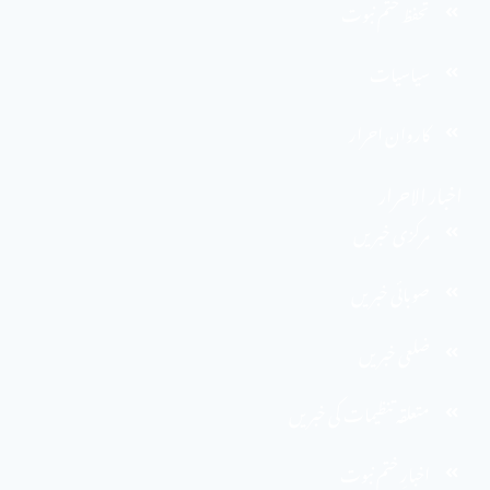
تحفظ ختم نبوت
سیاسیات
کاروان احرار
اخبار الاحرار
مرکزی خبریں
صوبائی خبریں
ضلعی خبریں
متعلقہ تنظیمات کی خبریں
اخبارِ ختم نبوت