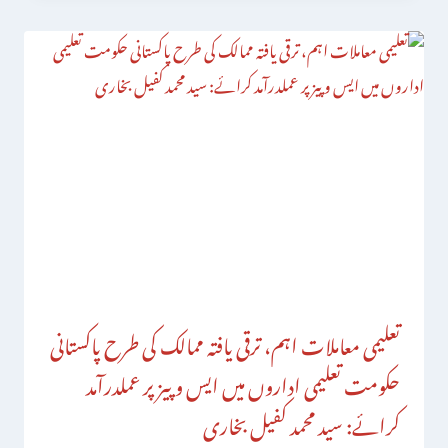
تعلیمی معاملات اہم، ترقی یافتہ ممالک کی طرح پاکستانی
حکومت تعلیمی اداروں میں ایس و پیز پر عملدرآمد
کرائے: سید محمد کفیل بخاری