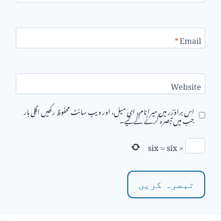
*
Email
Website
اس براؤزر میں میرا نام، ای میل، اور ویب سائٹ محفوظ رکھیں اگلی بار
جب میں تبصرہ کرنے کےلیے۔
six
=
six
×