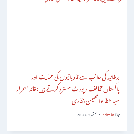
برطانیہ کی جانب سے قادیانیوں کی حمایت اور
پاکستان مخالف رپورٹ مسترد کرتے ہیں: قائد احرار
سید عطاءالمھیمن بخاری
By
admin
ستمبر 9, 2020