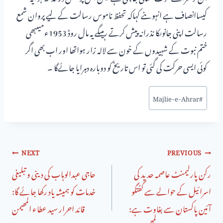
کیساانصاف ہے انہوںنے کہاکہ تحفظ ناموس رسالت کے لیے پروان شمع
رسالت اپنی جانوںکا نذرانہ پیش کرتے رہیںگے یہ مال روڈ 1953ءمیںبھی
ختم نبوت کے شہیدوں کے خون سے لالہ زار ہواتھا اور اب بھی اگر
کوئی ایسی حرکت کی گئی تو اس تاریخ کو دوبارہ دہرایا جائےگا ۔
Majlie-e-Ahrar
#
NEXT
PREVIOUS
رکن پارلیمنٹ عاصمہ حدید کی
حاجی عبدالوہاب کی دینی و تبلیغی
اسرائیل کے حوالے سے گفتگو
خدمات کو ہمیشہ یاد رکھا جائے گا:
آئین پاکستان سے بغاوت ہے:
قائد احرار سید عطاء المھیمن