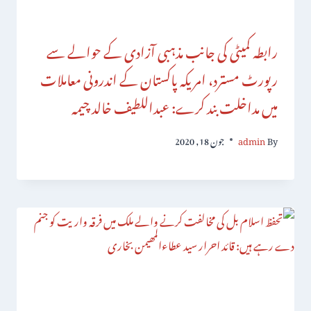
رابطہ کمیٹی کی جانب مذہبی آزادی کے حوالے سے
رپورٹ مسترد، امریکہ پاکستان کے اندرونی معاملات
میں مداخلت بند کرے: عبداللطیف خالد چیمہ
By
admin
جون 18, 2020