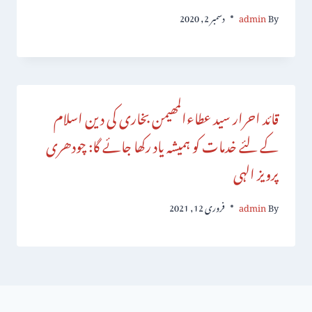
By
admin
دسمبر 2, 2020
قائد احرار سید عطاءالمھیمن بخاری کی دین اسلام
کے لئے خدمات کو ہمیشہ یاد رکھا جائے گا: چودھری
پرویز الہی
By
admin
فروری 12, 2021