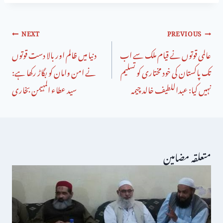
NEXT
PREVIOUS
عالمی قوتوں نے قیام ملک سے اب
دنیا میں ظالم اور بالا دست قوتوں
تک پاکستان کی خود مختاری کو تسلیم
نے امن وامان کو بگاڑ رکھا ہے:
نہیں کیا: عبداللطیف خالد چیمہ
سید عطاء المہیمن بخاری
متعلقہ مضامین