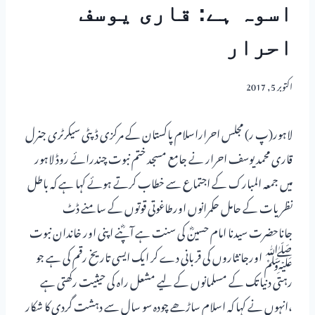
اسوہ ہے: قاری یوسف
احرار
اکتوبر 5, 2017
لاہور(پ ر) مجلس احراراسلام پاکستان کے مرکزی ڈپٹی سیکرٹری جنرل
قاری محمد یوسف احرار نے جامع مسجد ختم نبوت چندرائے روڈ لاہور
میں جمعہ المبارک کے اجتماع سے خطاب کرتے ہوئے کہا ہے کہ باطل
نظریات کے حامل حکمرانوں اورطاغوتی قوتوں کے سامنے ڈٹ
جاناحضرت سیدنا امام حسینؓ کی سنت ہے آپؓنے اپنی اور خاندان نبوت
ﷺ اورجانثاروں کی قربانی دے کر ایک ایسی تاریخ رقم کی ہے جو
رہتی دنیاتک کے مسلمانوں کے لیے مشعل راہ کی حیثیت رکھتی ہے
،انہوں نے کہا کہ اسلام ساڑھے چودہ سو سال سے دہشت گردی کا شکار