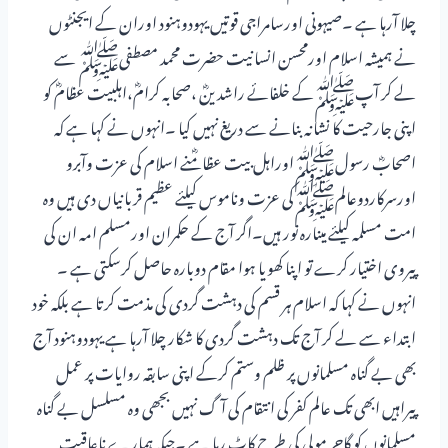
چلا آرہا ہے ۔صیہونی اورسامراجی قوتیں یہودوہنود اوران کے ایجنٹوں
نے ہمیشہ اسلام اورمحسن انسانیت حضرت محمد مصطفیﷺ سے
لے کر آپﷺکے خلفائے راشدینؓ ،صحابہ کرامؓ،اہلبیت عظامؓ کو
اپنی جارحیت کا نشانہ بنانے سے دریغ نہیں کیا ۔انہوں نے کہا ہے کہ
اصحابؓ رسولﷺاوراہل بیت عظامؓنے اسلام کی عزت وآبرو
اورسرکاردوعالمﷺکی عزت وناموس کیلئے عظیم قربانیاں دی ہیں وہ
امت مسلمہ کیلئے مینارہ نور ہیں۔اگر آج کے حکمران اورمسلم امہ ان کی
پیروی اختیار کرے تو اپنا کھویا ہوا مقام دوبارہ حاصل کرسکتی ہے ۔
انہوں نے کہا کہ اسلام ہر قسم کی دہشت گردی کی مذمت کرتا ہے بلکہ خود
ابتداء سے لے کر آج تک دہشت گردی کا شکار چلا آرہا ہے یہودوہنود آج
بھی بے گناہ مسلمانوں پر ظلم وستم کرکے اپنی سابقہ روایات پر عمل
پیراہیں ابھی تک عالم کفر کی انتقام کی آگ نہیں بجھی وہ مسلسل بے گناہ
مسلمانوں کو گاجر مولی کی طرح کاٹ رہا ہے ۔جبکہ ہمارے ناعاقبت