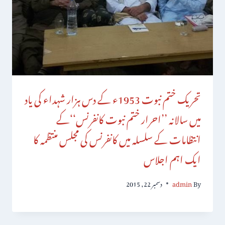
تحریک ختم نبوت 1953ء کے دس ہزار شہداء کی یاد
میں سالانہ ’’احرار ختم نبوت کانفرنس‘‘کے
انتظامات کے سلسلہ میں کانفرنس کی مجلس منتظمہ کا
ایک اہم اجلاس
By
admin
دسمبر 22, 2015