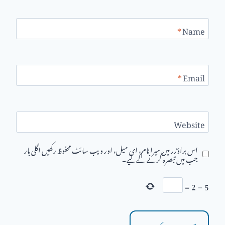
*
Name
*
Email
Website
اس براؤزر میں میرا نام، ای میل، اور ویب سائٹ محفوظ رکھیں اگلی بار
جب میں تبصرہ کرنے کےلیے۔
=
2
−
5