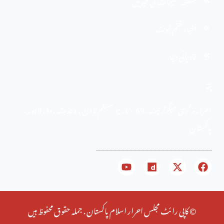
متعلقہ تنظیمات کی خبریں
اخبارِ ختم نبوت
قادیانی دنیا
پتہ
احرار مرکزی سیکرٹریٹ . 69 -C ، نیو مسلم ٹاؤن ، وحدت روڈ ، لاہور ،
پاکستان
© کاپی رائٹ مجلس احرار اسلام پاکستان . جملہ حقوق محفوظ ہیں