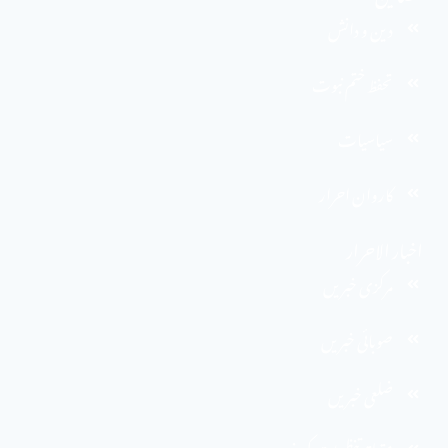
دین و دانش
تحفظ ختم نبوت
سیاسیات
کاروان احرار
اخبار الاحرار
مرکزی خبریں
صوبائی خبریں
ضلعی خبریں