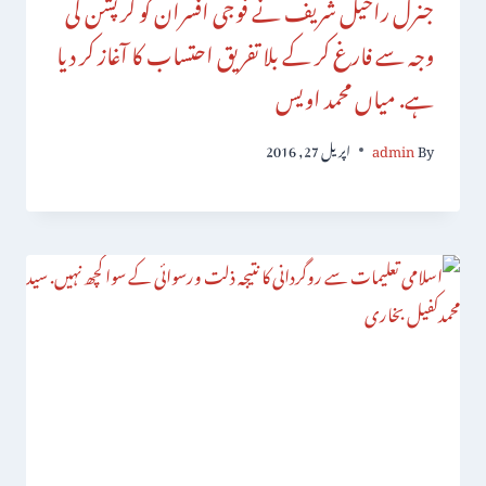
جنرل راحیل شریف نے فوجی افسران کو کرپشن کی
وجہ سے فارغ کر کے بلا تفریق احتساب کا آغاز کر دیا
ہے. میاں محمد اویس
By
admin
اپریل 27, 2016