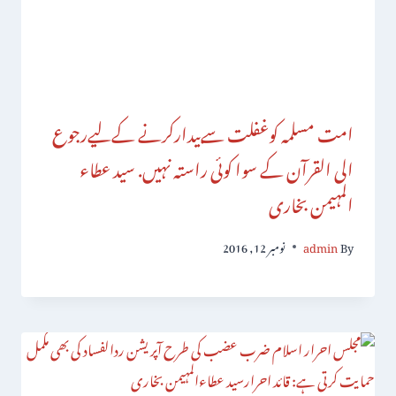
امت مسلمہ کوغفلت سےبیدارکرنے کےلیےرجوع
الی القرآن کے سوا کوئی راستہ نہیں. سید عطاء
المہیمن بخاری
By
admin
نومبر 12, 2016