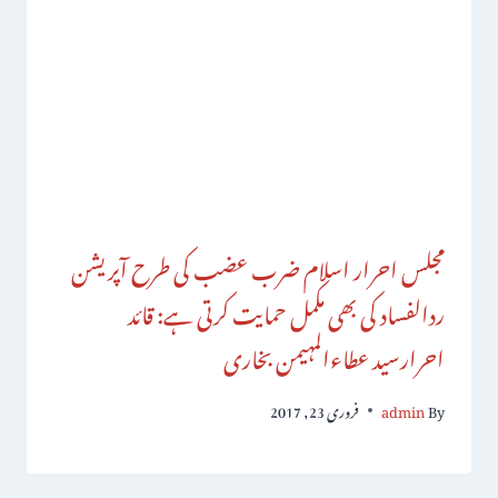
مجلس احرار اسلام ضرب عضب کی طرح آپریشن
ردالفساد کی بھی مکمل حمایت کرتی ہے: قائد
احرارسید عطاءالمہیمن بخاری
By
admin
فروری 23, 2017