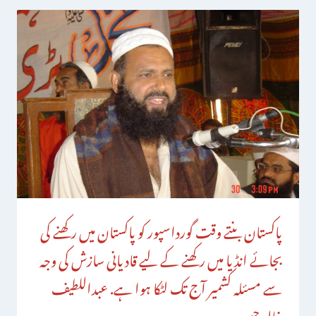
پاکستان بنتے وقت گورداسپور کو پاکستان میں رکھنے کی
بجائے انڈیا میں رکھنے کے لیے قادیانی سازش کی وجہ
سے مسئلہ کشمیر آج تک لٹکا ہوا ہے. عبداللطیف
خالد چیمہ