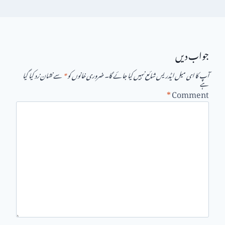
جواب دیں
آپ کا ای میل ایڈریس شائع نہیں کیا جائے گا۔
ضروری خانوں کو
*
سے نشان زد کیا گیا
ہے
*
Comment