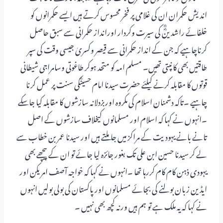
اندیش حکمران ان کی غلامی پر فخر محسوس کرتے ہیں ایسے حکمرانوں کو
خلفائے راشدینؓؓ کی سیرت وکردار اورانداز حکمرانی سے سبق حاصل
کرناچاہیے کہ جن کے انداز حکمرانی سے قیصر وکسریٰ جیسی وقت کی سپر
طاقتیں بھی کانپتی تھیں۔ مسلم امہ کو متحد ہوکر طاغوتی وسامراجی شیطانی
قوتوں کا مقابلہ کرنے کیلئے حضرت سیدنا امام حسینؓکی سنت پر عمل کرنا
چاہیے ۔تاکہ دشمنان اسلام کی مکروہ اوربزدلانہ سازشوں کا مقابلہ کیا جاسکے
۔انہوں نے کہا کہ اسلام اور مسلمانوں کیخلاف سازشوں کے اصل
تانے بانے یہودیت کے مراکز میں جاملتے ہیں اور سیدنا عمر بن خطاب سے
لے کر سیدنا حسین ابن علی تک بغور جائزہ لیا جائے تو ان کے پیچھے بھی
یہودی ذہن کام کام کررہا تھا ۔انہوں نے کہا کہ خواجہ آصف امریکن اور
ایڈین زبان بولنے کی بجائے مسلمانوں اور پاکستان کی بولی بولیں انہوں
نے کہا کہ یہ ملک ہے تو ہم ہیں ورنہ کچھ بھی نہیں ۔