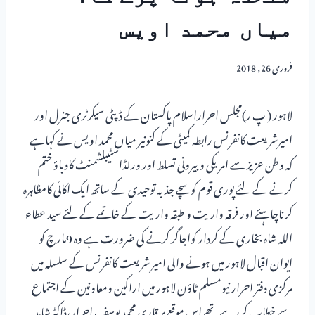
میاں محمد اویس
فروری 26, 2018
لاہور ( پ ر)مجلس احراراسلام پاکستان کے ڈپٹی سیکرٹری جنرل اور
امیرشریعت کانفرنس رابطہ کمیٹی کے کنونیر میاں محمد اویس نے کہاہے
کہ وطن عزیز سے امریکی وبیرونی تسلط اور ورلڈاسٹیبلشمنٹ کادباؤ ختم
کرنے کے لئے پوری قوم کوسچے جذبہ توحیدی کے ساتھ ایک اکائی کامظاہرہ
کرناچاہئے اور فرقہ واریت و طبقہ واریت کے خاتمے کے لئے سید عطاء
اللہ شاہ بخاری کے کردار کواجاگر کرنے کی ضرورت ہے وہ 9مارچ کو
ایوان اقبال لاہور میں ہونے والی امیر شریعت کانفرنس کے سلسلہ میں
مرکزی دفتر احرار نیومسلم ٹاؤن لاہور میں اراکین ومعاونین کے اجتماع
سے خطاب کررہے تھے اس موقع پر قاری محمد یوسف احرار،ڈاکٹرشاہد