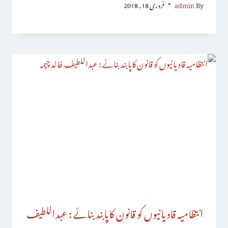
By
admin
فروری 18, 2018
انتظامیہ قادیانیوں کو قانون کاپابندبنائے : عبداللطیف