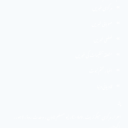
مرکزی خبریں
صوبائی خبریں
ضلعی خبریں
متعلقہ تنظیمات کی خبریں
اخبارِ ختم نبوت
قادیانی دنیا
پتہ
احرار مرکزی سیکرٹریٹ . 69 -C ، نیو مسلم ٹاؤن ، وحدت روڈ ، لاہور ،
پاکستان