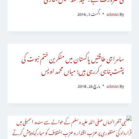
By
admin
اگست 3, 2016
سامراجی طاقتیں پاکستان میں منکرین ختم نبوت کی
پشت پناہی کررہی ہیں: میاں محمد اویس
By
admin
مارچ 26, 2018