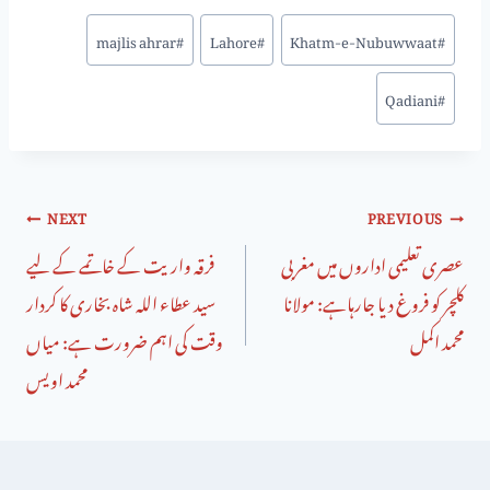
majlis ahrar
#
Lahore
#
Khatm-e-Nubuwwaat
#
Qadiani
#
NEXT
PREVIOUS
عصری تعلیمی اداروں میں مغربی
فرقہ واریت کے خاتمے کے لیے
کلچر کو فروغ دیا جارہاہے: مولانا
سید عطاء اللہ شاہ بخاری کا کردار
محمد اکمل
وقت کی اہم ضرورت ہے: میاں
محمد اویس