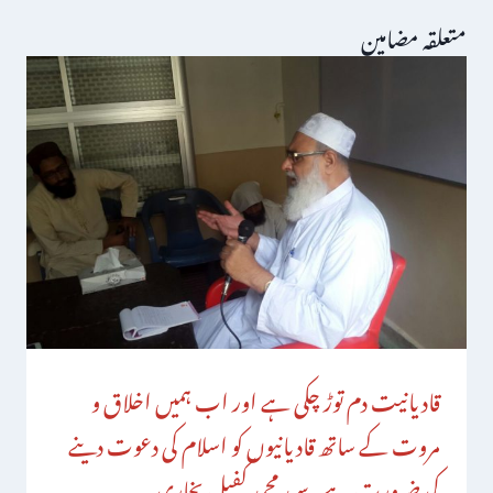
متعلقہ مضامین
قادیانیت دم توڑ چکی ہے اور اب ہمیں اخلاق و
مروت کے ساتھ قادیانیوں کو اسلام کی دعوت دینے
کی ضرورت ہے . سید محمد کفیل بخاری