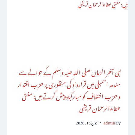
نبی آخر الزماں صلی اللہ علیہ وسلم کے حوالے سے
سندھ اسمبلی میں قرارداد کی منظوری پر حزب اقتدار
و حزب اختلاف کو مبارکباد پیش کرتے ہیں: مفتی
عطاءالرحمان قریشی
By
admin
جون 15, 2020