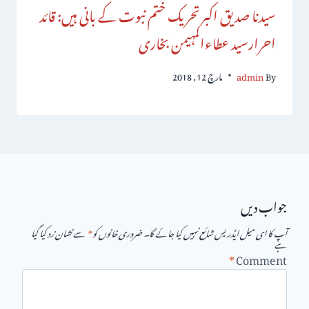
سیدنا صدیق اکبرتحریک ختم نبوت کے بانی ہیں: قائد
احرارسید عطاءالمہیمن بخاری
By
admin
مارچ 12, 2018
جواب دیں
آپ کا ای میل ایڈریس شائع نہیں کیا جائے گا۔
ضروری خانوں کو
*
سے نشان زد کیا گیا
ہے
*
Comment