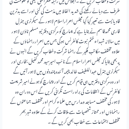
شرکت وخطاب کریں گے ۔اجلاس میں راجہ ظفرالحق کمیٹی کو حکومت کی
طرف سے دبائے رکھنے کی شدید الفاظ میں مذمت کی گئی اور اسے بدترین
قادیانیت سے تعبیر کیا گیا مجلس احراراسلام لاہور کے سیکرٹری جنرل
قاری محمدقاسم نے بتایا ہے کہ 4مارچ کو مرکزی دفتر نیو مسلم ٹاؤن لاہور
میں سالانہ شہداء ختم نبوت کانفرنس ہوگی جس میں احراررہنماؤں کے
علاوہ مختلف مکاتب فکیر کے رہنما شرکت وخطاب کریں گے انہوں نے
یہ بھی بتایا کہ مجلس احراراسلام کے نائب امیرسید محمد کفیل بخاری اور
سیکرٹری جنرل عبداللطیف خالد چیمہ آئندہ چنددنوں میں لاہور آئیں گے
اور وہ مرکزی دفتر میں ہی قیام کریں گے اور 9مارچ کوہونے امیر شریعت
کانفرنس کے انتظامات کی براہ راست نگرانی کریں گے اس دوران وہ
لاہور کی مختلف مساجد ومدارس میں علماء کرام اورمختلف جماعتوں کے
رہنماؤں اور ممتاز شخصیات سے ملاقات کرنے کے علاوہ شہر بھر
مختلف اجتماعات سے خطاب بھی کریں گے ۔