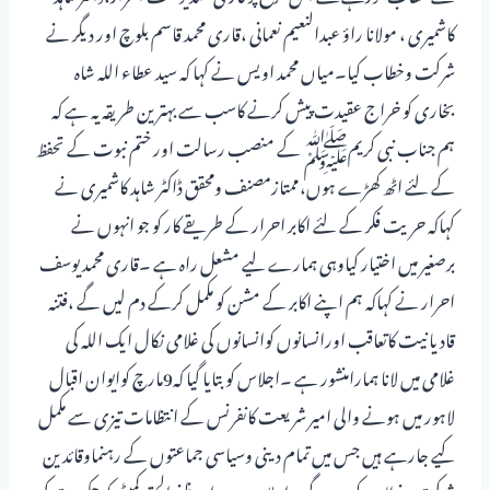
کاشمیری ، مولانا راؤ عبدالنعیم نعمانی ،قاری محمد قاسم بلوچ اور دیگر نے
شرکت وخطاب کیا۔میاں محمد اویس نے کہا کہ سید عطاء اللہ شاہ
بخاری کو خراج عقیدت پیش کرنے کاسب سے بہترین طریقہ یہ ہے کہ
ہم جناب نبی کریمﷺ کے منصب رسالت اور ختم نبوت کے تحفظ
کے لئے اٹھ کھڑے ہوں،ممتازمصنف ومحقق ڈاکٹر شاہد کاشمیری نے
کہاکہ حریت فکر کے لئے اکابر احرار کے طریقے کار کو جو انہوں نے
برصغیر میں اختیار کیاوہی ہمارے لیے مشعل راہ ہے ۔قاری محمد یوسف
احرار نے کہاکہ ہم اپنے اکابر کے مشن کو مکمل کرکے دم لیں گے ،فتنہ
قادیانیت کاتعاقب اورانسانوں کوانسانوں کی غلامی نکال ایک اللہ کی
غلامی میں لانا ہمارامنشور ہے ۔اجلاس کو بتایا گیا کہ9مارچ کوایوان اقبال
لاہور میں ہونے والی امیر شریعت کانفرنس کے انتظامات تیزی سے مکمل
کیے جارہے ہیں جس میں تمام دینی وسیاسی جماعتوں کے رہنماوقائدین