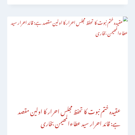
عقیدہ ختم نبوت کا تحفظ مجلس احرار کا اولین مقصد
ہے: قائد احرار سید عطاءالمھیمن بخاری