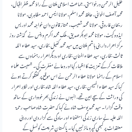
خلیل الرحمن درخواستی، جماعت اسلامی ملتان کے راؤ محمد ظفر اقبال،
محمد آصف اخوانی، حافظ محمد اسلم، مولانا انیس احمد مظاہری، مولانا
ریحان فاروقی، مولانا محمد شعیب، ممتاز قانون دان خواجہ محمد ادریس
ایڈووکیٹ، مولانا محمد ابوبکر صدیق، ملک محمد اکرم وینس نے گذشتہ روز
مرکز احرار داربنی ہاشم ملتان میں سید محمد کفیل بخاری، سید عطاء اللہ
ثالث بخاری، سید عطاء المنان بخاری اورد یگراحرار رہنماوں سے
ملاقات کرکے تعزیت کا اظہار کیااور دعائے مغفرت کی۔ جمعیت علماء
اسلام کے رہنما مولانا عطاء الرحمن نے اس موقع پر گفتگو کرتے ہوئے
کہا کہ سید عطاء المہیمن بخاری، سید عطاء اللہ شاہ بخاری اور اکابر احرار
کی وراثت کے سچے امین تھے، انہوں نے زندگی بھر خودداری کے ساتھ
وقت گزارا۔ سید محمد یوسف شاہ نے کہا کہ حضرت شاہ صاحب رحمۃ
اللہ علیہ نے ساری زندگی استغناء اور سادگی سے گزار دی اور دینی
معتقدات پر کبھی کمپرو مائز نہیں کیا۔ پاکستان شریعت کونسل کے