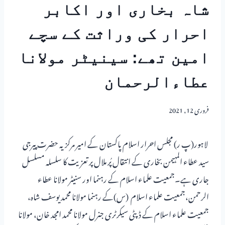
شاہ بخاری اور اکابر
احرار کی وراثت کے سچے
امین تھے: سینیٹر مولانا
عطاءالرحمان
فروری 12, 2021
لاہور(پ ر) مجلس احرار اسلام پاکستان کے امیر مرکزیہ حضرت پیرجی
سید عطاء المہیمن بخاری کے انتقال پُر ملال پر تعزیت کا سلسلہ مسلسل
جاری ہے۔جمعیت علماء اسلام کے رہنما اور سنیٹر مولانا عطاء
الرحمن،جمعیت علماء اسلام (س)کے رہنما مولانا محمد یوسف شاہ،
جمعیت علماء اسلام کے ڈپٹی سیکرٹری جنرل مولانا محمد امجد خان، مولانا