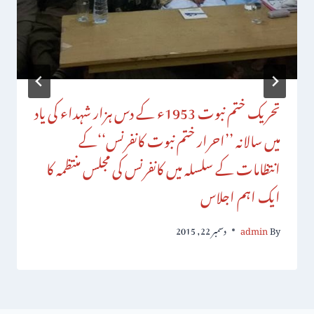
تحریک ختم نبوت 1953ء کے دس ہزار شہداء کی یاد
میں سالانہ ’’احرار ختم نبوت کانفرنس‘‘کے
انتظامات کے سلسلہ میں کانفرنس کی مجلس منتظمہ کا
ایک اہم اجلاس
By
admin
دسمبر 22, 2015