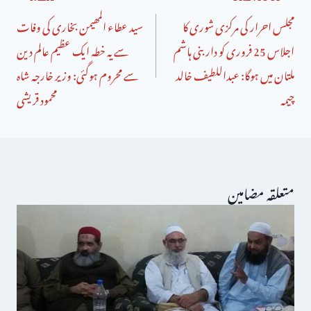
مجلس احرار کی مرکزی شوری کا
سید عطاء المھیمن بخاری کی وفات
اجلاس 25 فروری کو داربنی ہاشم
سے یہ خطہ ایک عظیم عالم دین
ملتان میں ہوگا: عبداللطیف خالد
سے محروم ہوگئی: وزیر خارجہ شاہ
چیمہ
محمود قریشی
متعلقہ مضامین