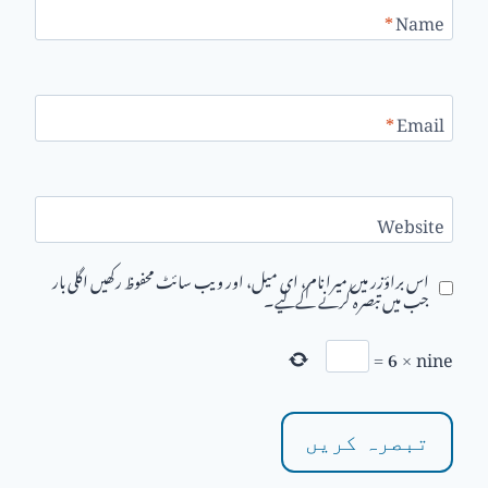
*
Name
*
Email
Website
اس براؤزر میں میرا نام، ای میل، اور ویب سائٹ محفوظ رکھیں اگلی بار
جب میں تبصرہ کرنے کےلیے۔
=
6
×
nine