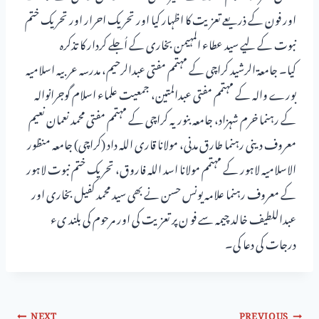
اور فون کے ذریعے تعزیت کا اظہار کیا اور تحریک احرار اور تحریک ختم
نبوت کے لیے سید عطاء المہیمن بخاری کے اُجلے کردار کا تذکرہ
کیا۔ جامعۃ الرشید کراچی کے مہتمم مفتی عبدالرحیم، مدرسہ عربیہ اسلامیہ
بورے والہ کے مہتمم مفتی عبدالمتین، جمعیت علماء اسلام گوجرانوالہ
کے رہنما خرم شہزاد، جامعہ بنوریہ کراچی کے مہتمم مفتی محمد نعمان نعیم
معروف دینی رہنما طارق مدنی، مولانا قاری اللہ داد (کراچی) جامعہ منظور
الاسلامیہ لاہور کے مہتمم مولانا اسد اللہ فاروق، تحریک ختم نبوت لاہور
کے معروف رہنما علامہ یونس حسن نے بھی سید محمد کفیل بخاری اور
عبداللطیف خالد چیمہ سے فو ن پر تعزیت کی اور مرحوم کی بلند یء
درجات کی دعا کی۔
NEXT
PREVIOUS