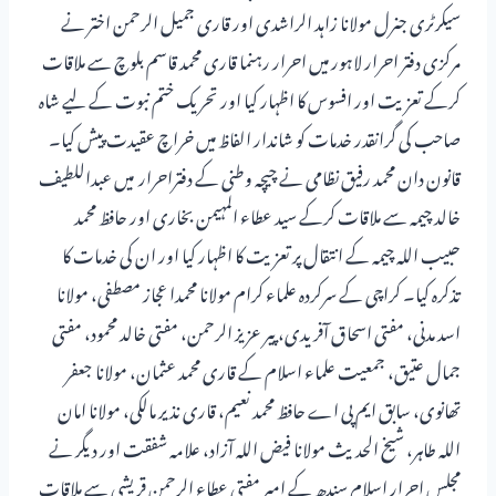
سیکرٹری جنرل مولانا زاہد الراشدی اور قاری جمیل الرحمن اختر نے
مرکزی دفتر احرار لاہور میں احرار رہنما قاری محمد قاسم بلوچ سے ملاقات
کرکے تعزیت اور افسوس کا اظہار کیا اور تحریک ختم نبوت کے لیے شاہ
صاحب کی گرانقدر خدمات کو شاندار الفاظ میں خراچ عقیدت پیش کیا۔
قانون دان محمد رفیق نظامی نے چیچہ وطنی کے دفتراحرار میں عبداللطیف
خالد چیمہ سے ملاقات کرکے سید عطاء المہیمن بخاری اور حافظ محمد
حبیب اللہ چیمہ کے انتقال پر تعزیت کا اظہار کیا اور ان کی خدمات کا
تذکرہ کیا۔ کراچی کے سرکردہ علماء کرام مولانا محمدا عجاز مصطفی، مولانا
اسد مدنی، مفتی اسحاق آفریدی، پیر عزیز الرحمن، مفتی خالد محمود، مفتی
جمال عتیق، جمعیت علماء اسلام کے قاری محمد عثمان، مولانا جعفر
تھانوی، سابق ایم پی اے حافظ محمد نعیم، قاری نذیر مالکی، مولانا امان
اللہ طاہر، شیخ الحدیث مولانا فیض اللہ آزاد، علامہ شفقت اور دیگر نے
مجلس احرار اسلام سندھ کے امیر مفتی عطاء الرحمن قریشی سے ملاقات