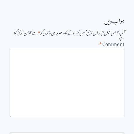
جواب دیں
آپ کا ای میل ایڈریس شائع نہیں کیا جائے گا۔
ضروری خانوں کو
*
سے نشان زد کیا گیا
ہے
*
Comment