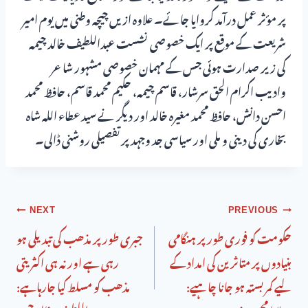
پر مؤثر عمل درآمد کروایا جائے۔ علاوہ ازیں چیچہ وطنی میں یوم امیر
شریعت کے موقع پر ایک خصوصی نشست عبداللطیف خالد چیمہ
کی زیر صدارت ہوئی جس کے مہمان خصوصی مشہور شاعر
وادیب اکرام الحق سرشار، قاسم چیمہ، حکیم محمد قاسم، حافظ محمد
احسن دانش، حافظ محمد مغیرہ خالد اور دیگر نے سید عطاء اللہ شاہ
بخاری کی دینی و ملی اور سیاسی جد وجہد پر تفصیلی روشنی ڈالی۔
NEXT
PREVIOUS
حکومت کو فوری طور پر ہنگامی
جبری طور پر مذھب کی تبدیلی ہو
بنیادوں پر متاثرین کی امداد کے
رہی ہے اور نہ ہی اکثریتی
لیے کمر بستہ ہو جانا چاہیے:
مذھب کو مسلط کیا جارہاہے: