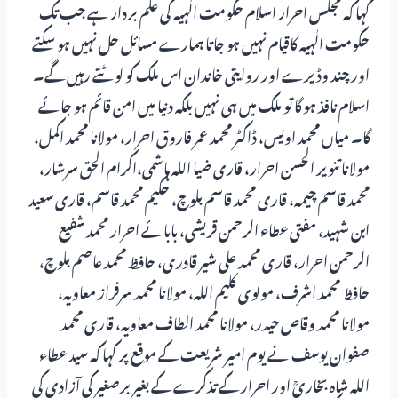
کہا کہ مجلس احرار اسلام حکومت الٰہیہ کی علم بردار ہے جب تک
حکومت الٰہیہ کاقیام نہیں ہو جاتا ہمارے مسائل حل نہیں ہو سکتے
اور چند وڈیرے اور روایتی خاندان اس ملک کو لوٹتے رہیں گے۔
اسلام نافذ ہو گا تو ملک میں ہی نہیں بلکہ دنیا میں امن قائم ہو جائے
گا۔ میاں محمد اویس، ڈاکٹر محمد عمر فاروق احرار، مولانا محمد اکمل،
مولانا تنویر الحسن احرار، قاری ضیا اللہ ہاشمی،اکرام الحق سرشار،
محمد قاسم چیمہ، قاری محمد قاسم بلوچ، حکیم محمد قاسم، قاری سعید
ابن شہید، مفتی عطاء الرحمن قریشی، بابائے احرار محمد شفیع
الرحمن احرار، قاری محمد علی شیر قادری، حافظ محمد عاصم بلوچ،
حافظ محمد اشرف، مولوی کلیم اللہ، مولانا محمد سرفراز معاویہ،
مولانا محمد وقاص حیدر، مولانا محمد الطاف معاویہ، قاری محمد
صفوان یوسف نے یوم امیر شریعت کے موقع پر کہا کہ سید عطاء
اللہ شاہ بخاریؒ اور احرار کے تذکرے کے بغیر برصغیر کی آزادی کی