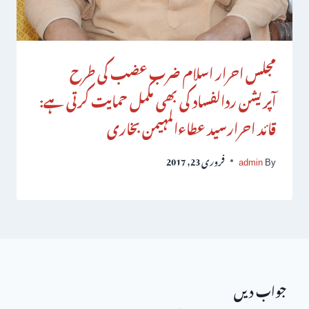
مجلس احرار اسلام ضرب عضب کی طرح
آپریشن ردالفساد کی بھی مکمل حمایت کرتی ہے:
قائد احرارسید عطاءالمہیمن بخاری
By
admin
فروری 23, 2017
جواب دیں