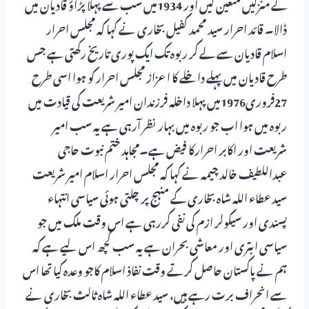
کے منزلیں متعین کیں اور 1934میں سب سے پہلا پڑاؤ قادیان میں
ڈالا۔ قائد احرار سید محمد کفیل بخاری نے کہا کہ مجلس احرار
اسلام قادیان سے لے کر ربوہ تک ایک پوری تاریخ رکھتی ہے جس
طرح قادیان میں پہلے داخلے کا اعزاز مجلس احرار کو ہوا اسی طرح
27فروری1976میں پہلا داخلہ فرزندان امیر شریعت کی قیادت میں
ربوہ میں ہوا اب جو ربوہ میں بہار نظر آرہی ہے یہ سب امیر
شریعت اور اکابر احرارکا فیض ہے۔مجاہد ختم نبوت حاجی
عبداللطیف خالد چیمہ نے کہا کہ مجلس احرار اسلام امیر شریعت
سید عطاء اللہ شاہ بخاری کے منہج پر چلتی ہوئی سیاسی انتہاء
پسندی اور سیکولر ازم کی نفی کررہی ہے اس وقت ملک میں جو
سیاسی ابتری اور معاشی بحران ہے یہ سب کچھ اس لیے ہے کہ
ہم نے پاکستان حاصل کرتے وقت نفاذ اسلام کاجو وعدہ کیا تھا اس
سے انحراف برت رہے ہیں، سید عطاء اللہ شاہ ثالث بخاری نے