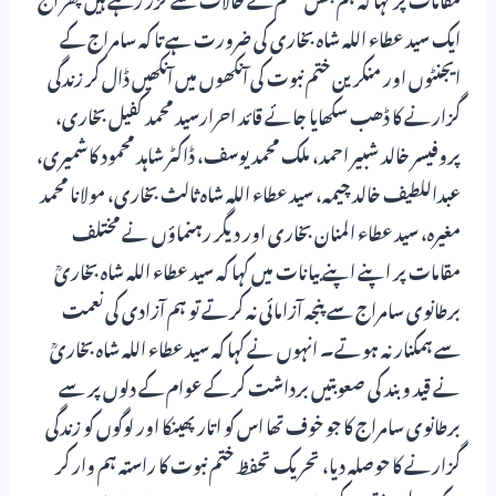
ایک سید عطاء اللہ شاہ بخاری کی ضرورت ہے تا کہ سامراج کے
ایجنٹوں اور منکرین ختم نبوت کی آنکھوں میں آنکھیں ڈال کر زندگی
گزارنے کا ڈھب سکھایا جائے قائد احرارسید محمد کفیل بخاری،
پروفیسر خالد شبیر احمد، ملک محمد یوسف، ڈاکٹر شاہد محمود کاشمیری،
عبداللطیف خالد چیمہ، سید عطاء اللہ شاہ ثالث بخاری، مولانا محمد
مغیرہ، سید عطاء المنان بخاری اور دیگر رہنماؤں نے مختلف
مقامات پر اپنے اپنے بیانات میں کہا کہ سید عطاء اللہ شاہ بخاریؒ
برطانوی سامراج سے پنجہ آزامائی نہ کرتے تو ہم آزادی کی نعمت
سے ہمکنار نہ ہوتے۔ انہوں نے کہا کہ سید عطاء اللہ شاہ بخاریؒ
نے قید و بند کی صعوبتیں برداشت کر کے عوام کے دلوں پر سے
برطانوی سامراج کا جو خوف تھا اس کو اتار پھینکا اور لوگوں کو زندگی
گزارنے کا حوصلہ دیا، تحریک تحفظ ختم نبوت کا راستہ ہم وار کر