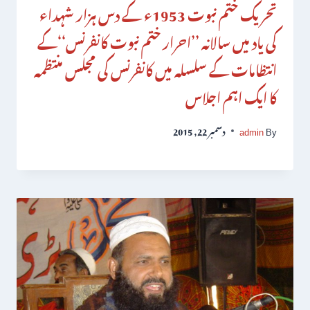
تحریک ختم نبوت 1953ء کے دس ہزار شہداء
کی یاد میں سالانہ ’’احرار ختم نبوت کانفرنس‘‘کے
انتظامات کے سلسلہ میں کانفرنس کی مجلس منتظمہ
کا ایک اہم اجلاس
By
admin
دسمبر 22, 2015