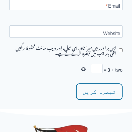
*
Email
Website
اس براؤزر میں میرا نام، ای میل، اور ویب سائٹ محفوظ رکھیں
اگلی بار جب میں تبصرہ کرنے کےلیے۔
=
3
+
two