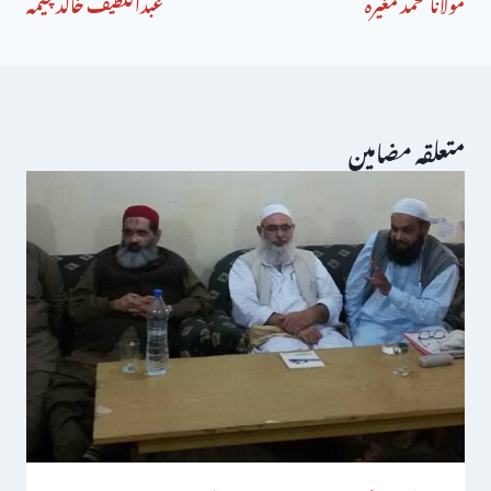
مولانا محمد مغیرہ
عبداللطیف خالد چیمہ
متعلقہ مضامین