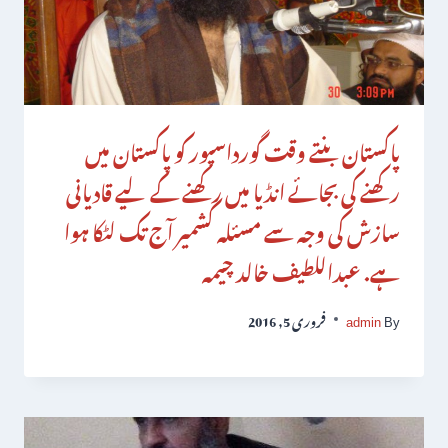
پاکستان بنتے وقت گورداسپور کو پاکستان میں
رکھنے کی بجائے انڈیا میں رکھنے کے لیے قادیانی
سازش کی وجہ سے مسئلہ کشمیر آج تک لٹکا ہوا
ہے. عبداللطیف خالد چیمہ
By
admin
فروری 5, 2016