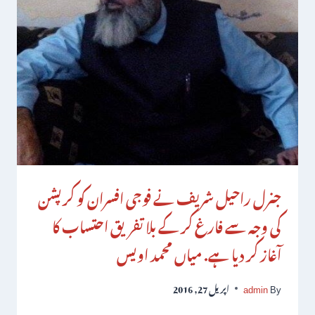
جنرل راحیل شریف نے فوجی افسران کو کرپشن
کی وجہ سے فارغ کر کے بلا تفریق احتساب کا
آغاز کر دیا ہے. میاں محمد اویس
By
admin
اپریل 27, 2016