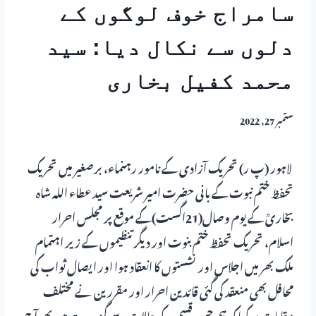
سامراج خوف لوگوں کے
دلوں سے نکال دیا: سید
محمد کفیل بخاری
ستمبر 27, 2022
لاہور (پ ر) تحریک آزادی کے نامور رہنماء، برصغیر میں تحریک
تحفظ ختم نبوت کے بانی حضرت امیر شریعت سید عطاء اللہ شاہ
بخاریؒ کے یوم وصال(21اگست)کے موقع پر مجلس احرار
اسلام، تحریک تحفظ ختم بنوت اور دیگر تنظیموں کے زیر اہتمام
ملک بھر میں اجلاس اور نشستوں کا انعقاد ہوا اور ایصال ثواب کی
محافل بھی منعقد کی گئی قائدین احرار اور مقررین نے مختلف
مقامات پر کہا کہ ہم جس قسم کے حالات سے گزر رہے ہیں پھر آج