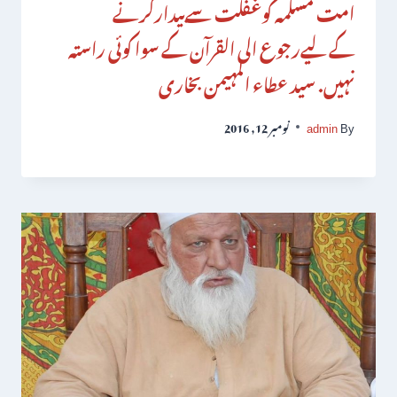
امت مسلمہ کوغفلت سےبیدارکرنے
کےلیےرجوع الی القرآن کے سوا کوئی راستہ
نہیں. سید عطاء المہیمن بخاری
By
admin
نومبر 12, 2016