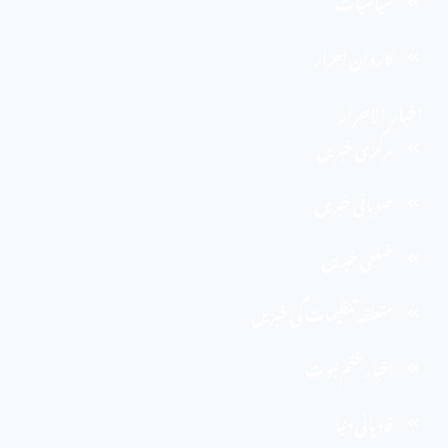
سیاسیات
کاروان احرار
اخبار الاحرار
مرکزی خبریں
صوبائی خبریں
ضلعی خبریں
متعلقہ تنظیمات کی خبریں
اخبارِ ختم نبوت
قادیانی دنیا