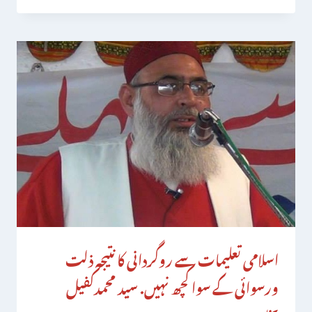
اسلامی تعلیمات سے روگردانی کا نتیجہ ذلت
ورسوائی کے سواکچھ نہیں. سید محمدکفیل