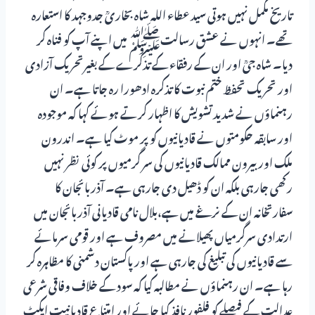
تاریخ مکمل نہیں ہوتی سید عطاء اللہ شاہ بخاریؒ جدوجہد کا استعارہ
تھے۔ انہوں نے عشق رسالتﷺ میں اپنے آپ کو فناہ کر
دیا۔ شاہ جیؒ اور ان کے رفقاء کے تذکرے کے بغیرتحریک آزادی
اور تحریک تحفظ ختم نبوت کا تذکرہ ادھورا رہ جاتا ہے۔ ان
رہنماؤں نے شدید تشویش کا اظہار کرتے ہوئے کہا کہ موجودہ
اور سابقہ حکومتوں نے قادیانیوں کو پر موٹ کیا ہے۔ اندرون
ملک اور بیرون ممالک قادیانیوں کی سر گرمیوں پر کوئی نظر نہیں
رکھی جارہی بلکہ ان کو ڈھیل دی جارہی ہے۔ آذربائجان کا
سفارتخانہ ان کے نرغے میں ہے،بلال نامی قادیانی آذربائجان میں
ارتدادی سرگرمیاں پھیلانے میں مصروف ہے اور قومی سرمائے
سے قادیانیوں کی تبلیغ کی جارہی ہے اور پاکستان دشمنی کا مظاہرہ کر
رہا ہے۔ ان رہنماؤں نے مطالبہ کیا کہ سود کے خلاف وفاقی شرعی
عدالت کے فیصلے کو فلفور نافذ کیا جائے اور امتناع قادیانیت ایکٹ