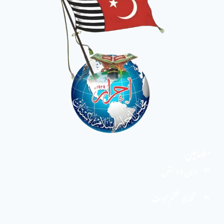
مضامین
دین و دانش
تحفظ ختم نبوت