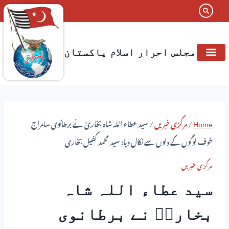
مجلس احرار اسلام پاکستان
صفحہ اول
شعبہ جات
صدائے احرار
رکنیت مجلس
اخبار الاحرار
متعلقہ تنظیمات
Home
/
مرکزی خبریں
/
سید عطاء اللہ شاہ بخاریؒ نے برطانوی سامراج
خوف لوگوں کے دلوں سے نکال دیا: سید محمد کفیل بخاری
مرکزی خبریں
سید عطاء اللہ شاہ
بخاریؒ نے برطانوی