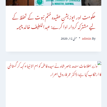
حکومت اور اپوزیشن عقیدہ ختم نبوت کے تحفظ کے
لیے مشترکہ کردار ادا کرے: عبداللطیف خالد چیمہ
By
admin
مئی 12, 2020