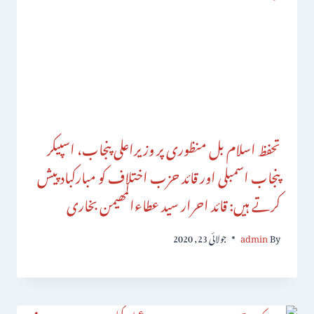
تحفظ اسلام بل منظوری پر وزیراعلی پنجاب، اسپیکر
پنجاب اسمبلی اور قائد حزب اختلاف کو مبارکباد پیش
کرتے ہیں: قائد احرار سید عطاءالمھیمن بخاری
By
admin
جولائی 23, 2020