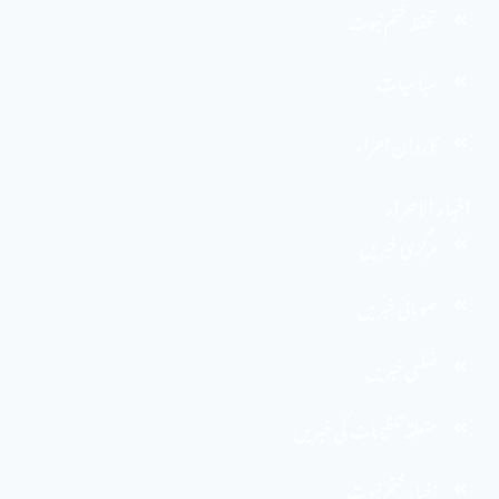
تحفظ ختم نبوت
سیاسیات
کاروان احرار
اخبار الاحرار
مرکزی خبریں
صوبائی خبریں
ضلعی خبریں
متعلقہ تنظیمات کی خبریں
اخبارِ ختم نبوت