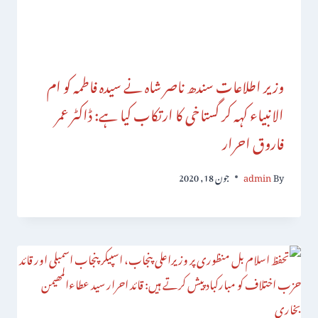
وزیر اطلاعات سندھ ناصر شاہ نے سیدہ فاطمہ کو ام
الانبیاء کہہ کر گستاخی کا ارتکاب کیا ہے: ڈاکٹر عمر
فاروق احرار
By
admin
جون 18, 2020