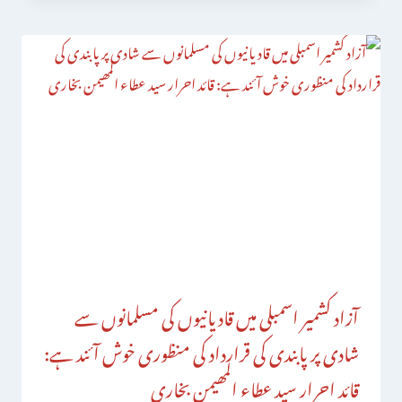
آزاد کشمیر اسمبلی میں قادیانیوں کی مسلمانوں سے
شادی پر پابندی کی قرارداد کی منظوری خوش آئند ہے:
قائد احرار سید عطاء المھیمن بخاری