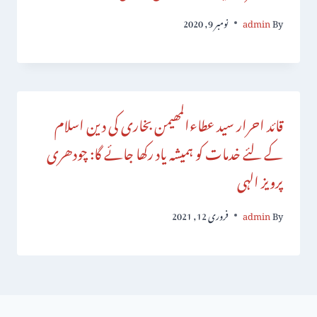
By
admin
نومبر 9, 2020
قائد احرار سید عطاءالمھیمن بخاری کی دین اسلام
کے لئے خدمات کو ہمیشہ یاد رکھا جائے گا: چودھری
پرویز الہی
By
admin
فروری 12, 2021