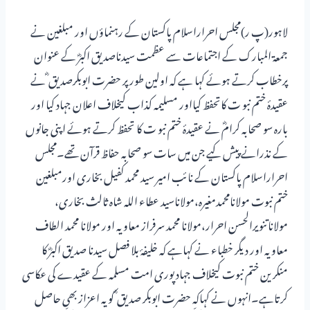
لاہور(پ ر)مجلس احراراسلام پاکستان کے رہنماؤں اور مبلغین نے
جمعۃ المبارک کے اجتماعات سے عظمت سیدناصدیق اکبرؓ کے عنوان
پرخطاب کرتے ہوئے کہا ہے کہ اولین طور پر حضرت ابوبکرصدیق ؓ نے
عقیدۂ ختم نبو ت کاتحفظ کیااور مسلیمہ کذاب کیخلاف اعلان جہاد کیا اور
بارہ سو صحابہ کرامؓ نے عقیدۂ ختم نبو ت کا تحفظ کرتے ہوئے اپنی جانوں
کے نذرانے پیش کیے جن میں سات سو صحابہ حفاظ قرآن تھے۔مجلس
احراراسلام پاکستان کے نائب امیر سید محمد کفیل بخاری اورمبلغین
ختم نبوت مولانامحمدمغیرہ،مولاناسید عطاء اللہ شاہ ثالث بخاری،
مولاناتنویرالحسن احرار،مولانا محمد سرفراز معاویہ اور مولانا محمد الطاف
معاویہ اور دیگر خطباء نے کہاہے کہ خلیفۂ بلا فصل سیدنا صدیق اکبرؓ کا
منکرین ختم نبوت کیخلاف جہاد پوری امت مسلمہ کے عقیدے کی عکاسی
کرتاہے۔انہوں نے کہاکہ حضرت ابوبکر صدیق ؓ کو یہ اعزاز بھی حاصل