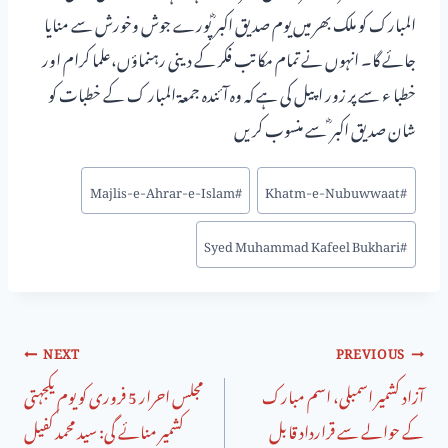
المبارک کو ملک بھر میں یوم صدیق اکبر ؓ پورے جوش وخورش سے منایا
جائے گا۔ انہوں نے تمام مکاتب فکر کے دینی رہنماؤں،علما کرام اور
خطبا ء سے پر زور اپیل کی ہے کہ وہ آئندہ جمعۃ المبار ک کے خطبات کو
شان صدیق اکبر ؓ سے منسوب کریں
Majlis-e-Ahrar-e-Islam
#
Khatm-e-Nubuwwaat
#
Syed Muhammad Kafeel Bukhari
#
NEXT
PREVIOUS
آزاد کشمیر اسمبلی، اسم مبارک
مجلس احرار 5 فروری کو یوم یکجہتی
کے حوالے سے قرارداد قابل
کشمیر منائے گی: سید محمد کفیل