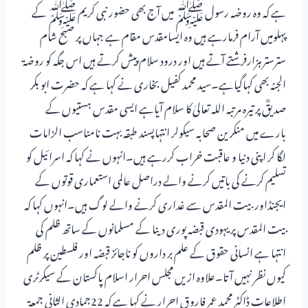
ہے کہ وہ روضہ رسول ﷺ میں آج بھی حضور نبی کریم ﷺ کے
پہلومیں آرام فرمارہے ہیں وہ ایسامقدس مقام ہے جہاں پر صبح شام
سترستر ہزارفرشتے آتے ہیں اور درود سلام پیش کرتے ہیں اس جگہ کو روضۃ
الجنہ بھی کہاگیاہے۔سید محمد کفیل بخاری نے کہا ہے کہ حضرت ابو بکر
صدیقؓ پر تیرہ مرتبہ اللہ تعالیٰ کا سلام آیاہے ایسی مقدس ہستیوں کے
بارے میں منکر ین صحابہ سیکولر انتہاپسند طبقہ بہت نامناسب الزامات
لگا کر اپنی دنیا و عاقبت خراب کررہے ہیں۔انہوں نے کہا کہ اسرائیل کو
تسلیم کرنے کی باتیں کرنے والے دراصل عالمی استعماری قوتوں کے
ایجنڈاوربیت المقدس سے غداری کرنے والے لوگ ہیں۔انہوں کہا کہ
بیت المقدس پر یہودی قبضہ پوری دینا کے مسلمانوں کے ساتھ ظلم کی
انتہا ہے انسانی حقوق کے علم بر داروں کو ناجائز قبضہ اور فلسطین پر ظلم
کیوں نظر نہیں آتا۔علاوہ ازیں مجلس احرار اسلام پاکستان کے سیکرٹری
اطلاعات ڈاکٹر محمد عمر فاروق احرار نے کہا ہے کہ 22جمادی الثانی جمعۃ