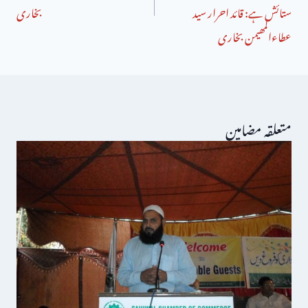
ستائش ہے: قائد احرار سید
بخاری
عطاءالمھیمن بخاری
متعلقہ مضامین