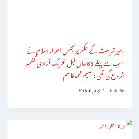
امیرشریعتؒ کے حکم پر مجلس احراراسلام نے
سب سے پہلے 85سال قبل تحریک آزادی کشمیر
شروع کی تھی : حکیم محمدقاسم
By
admin
اپریل 6, 2018