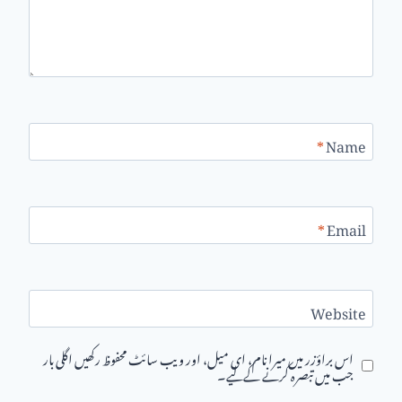
*
Name
*
Email
Website
اس براؤزر میں میرا نام، ای میل، اور ویب سائٹ محفوظ رکھیں اگلی بار
جب میں تبصرہ کرنے کےلیے۔