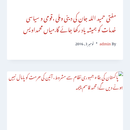
مفتی حمید اللہ جان کی دینی وملی ،قومی و سیاسی
خدمات کو ہمیشہ یاد رکھا جائے گا.میاں محمداویس
By
admin
نومبر 3, 2016