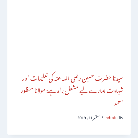
سیدنا حضرت حسین رضی اللہ عنہ کی تعلیمات اور
شہادت ہمارے لیے مشعل ِراہ ہے: مولانا منظور
احمد
By
admin
ستمبر 11, 2019