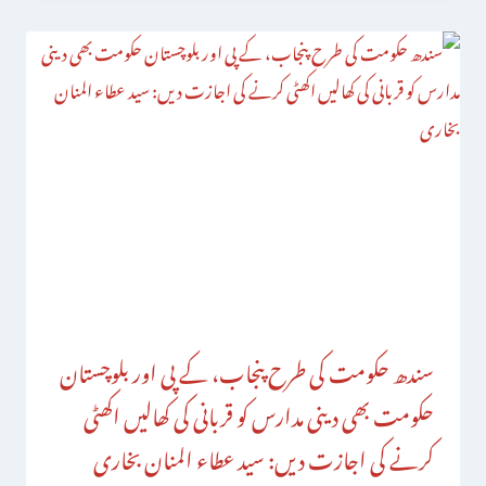
سندھ حکومت کی طرح پنجاب، کے پی اور بلوچستان
حکومت بھی دینی مدارس کو قربانی کی کھالیں اکھٹی
کرنے کی اجازت دیں: سید عطاء المنان بخاری