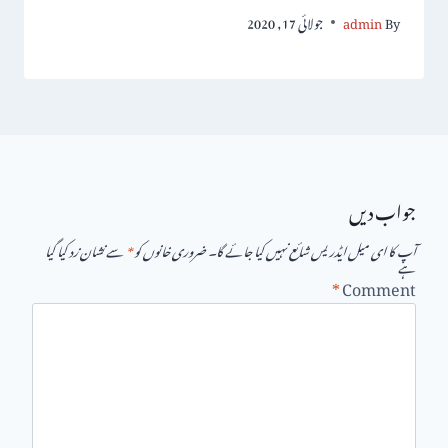
By
admin
جولائی 17, 2020
جواب دیں
آپ کا ای میل ایڈریس شائع نہیں کیا جائے گا۔
ضروری خانوں کو
*
سے نشان زد کیا گیا
ہے
*
Comment