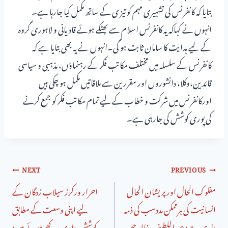
بتایا کہ کانفرنس کی تشہیری مہم کو تیز ی کے ساتھ مکمل کیا جارہا ہے۔
انہوں نے کہاکہ یہ کانفرنس اسلام سے بھٹکے ہوئے قادیانی و لاہوری گروہ
کے لیے ہدایت کا سامان ثابت ہو گی۔انہوں نے یہ بھی بتایا ہے کہ
کانفرنس کے سلسلہ میں مختلف مکاتب فکر کے رہنماؤں، مذہبی و سیاسی
قائدین،وکلا، دانشوروں اور مقررین سے ملاقاتیں مکمل ہو چکی ہیں
اورکانفرنس میں شرکت و خطاب کے لیے تمام مکاتب فکر کو جمع کرنے
کی پوری کوشش کی جارہی ہے۔
NEXT
PREVIOUS
مفلوک الحال اور پریشان الحال
احرار ورکرز سیلاب زدگان کے
انسانیت کی ہرممکن مددسب کی ذمہ
لیے اپنی وسعت کے مطابق
داری ہے: عبداللطیف خالد چیمہ
کوشش جاری رکھے ہوئے ہیں: