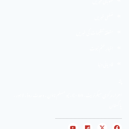
صوبائی خبریں
ضلعی خبریں
متعلقہ تنظیمات کی خبریں
اخبارِ ختم نبوت
قادیانی دنیا
پتہ
احرار مرکزی سیکرٹریٹ . 69 -C ، نیو مسلم ٹاؤن ، وحدت روڈ ، لاہور ،
پاکستان