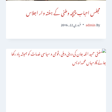
مجلس احباب چیچہ وطنی کے ہفتہ وار اجلاس
By
admin
فروری 22, 2016