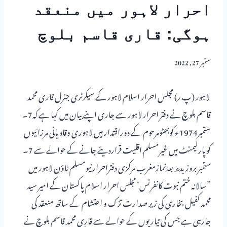
احرار لاہور میں منعقد
ہوگی: قاری قاسم بلوچ
ستمبر 27, 2022
لاہور (پ ر) مجلس احرار اسلام لاہور کے سیکرٹری جنرل قاری محمد
قاسم بلوچ نے دفتر احرار لاہور سے جاری اپنے بیان میں کہا ہے کہ7۔
ستمبر1974ء کوبھٹومرحوم کے دوراقتدار میں لاہوری وقادیانی مرزائیوں
کوپارلیمنٹ میں غیرمسلم اقلیت قراردیئے جانے کے حوالے سے 7۔
ستمبر بروز بدھ بعدنمازمغرب مرکزی دفتراحرارنیومسلم ٹاؤن لاہور میں
”سالانہ ختم نبوت کانفرنس‘ مجلس احرار اسلام پاکستان کے امیر سید
محمد کفیل بخاری کی زیر صدارت تزک و احتشام کے ساتھ منعقد کی
جارہی ہے جس کی تیاریوں کے حوالے سے قاری محمد قاسم بلوچ نے