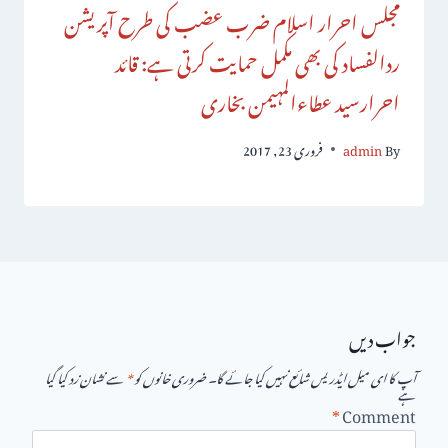
مجلس احرار اسلام ضرب عضب کی طرح آپریشن
ردالفساد کی بھی مکمل حمایت کرتی ہے: قائد
احرارسید عطاءالمہیمن بخاری
By
admin
فروری 23, 2017
جواب دیں
آپ کا ای میل ایڈریس شائع نہیں کیا جائے گا۔
ضروری خانوں کو
*
سے نشان زد کیا گیا
ہے
*
Comment