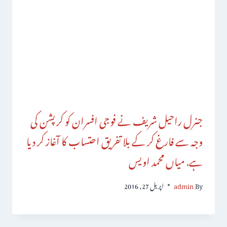
جنرل راحیل شریف نے فوجی افسران کو کرپشن کی
وجہ سے فارغ کر کے بلا تفریق احتساب کا آغاز کر دیا
ہے. میاں محمد اویس
By
admin
اپریل 27, 2016