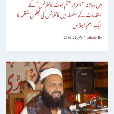
میں سالانہ ’’احرار ختم نبوت کانفرنس‘‘کے
انتظامات کے سلسلہ میں کانفرنس کی مجلس منتظمہ کا
ایک اہم اجلاس
By
admin
دسمبر 22, 2015