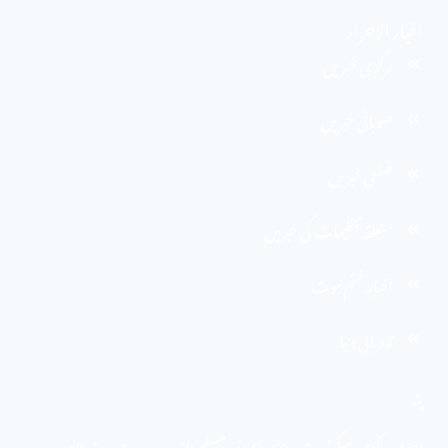
اخبار الاحرار
مرکزی خبریں
صوبائی خبریں
ضلعی خبریں
متعلقہ تنظیمات کی خبریں
اخبارِ ختم نبوت
قادیانی دنیا
پتہ
احرار مرکزی سیکرٹریٹ . 69 -C ، نیو مسلم ٹاؤن ، وحدت روڈ ، لاہور ،