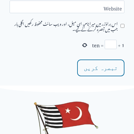
Website
اس براؤزر میں میرا نام، ای میل، اور ویب سائٹ محفوظ رکھیں اگلی بار
جب میں تبصرہ کرنے کےلیے۔
ten
=
+
1