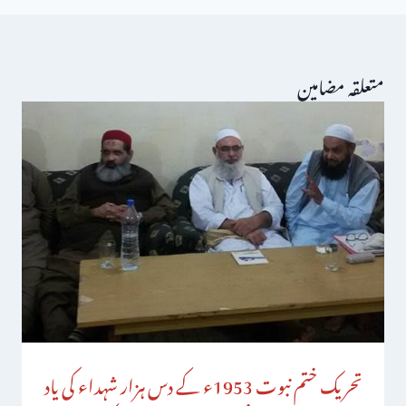
متعلقہ مضامین
تحریک ختم نبوت 1953ء کے دس ہزار شہداء کی یاد