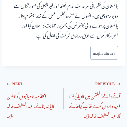
پاکستان کی نظریاتی سرحدات عدم تحفظ اورغیریقینی کی صورتحال سے
دوچارہوچکی ہیں۔انہوں نے متحدہ مجلس عمل کے زیر اہتمام مینار
پاکستان پر ہونے والی کانفرنس کی بھر پور حمایت کا اعلان کیا اور
احرارکارکنوں سے جوق درجوق شرکت کی اپیل کی ہے
majlis ahrar
#
NEXT
PREVIOUS
آنے والے الیکشن میں قادیانی نواز
انتظامیہ قادیانیوں کو قانون
امیدواروں کوبے نقاب کیاجائے
کاپابندبنائے : عبداللطیف خالد
گا: عبداللطیف خالد چیمہ
چیمہ