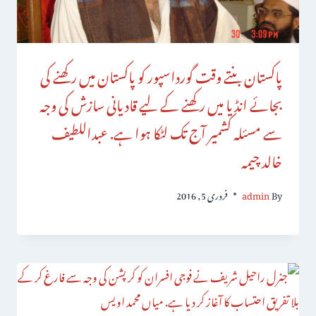
پاکستان بنتے وقت گورداسپور کو پاکستان میں رکھنے کی
بجائے انڈیا میں رکھنے کے لیے قادیانی سازش کی وجہ
سے مسئلہ کشمیر آج تک لٹکا ہوا ہے. عبداللطیف
خالد چیمہ
By
admin
فروری 5, 2016