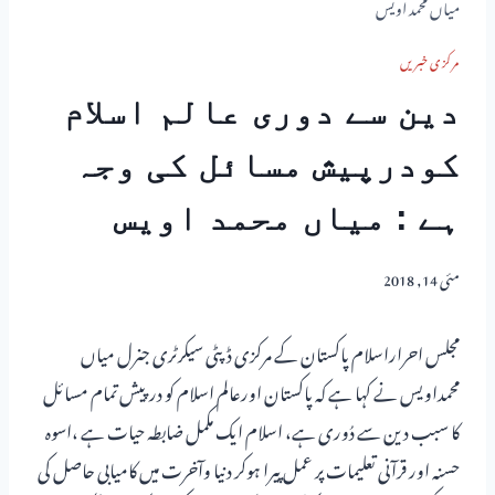
میاں محمد اویس
مرکزی خبریں
دین سے دوری عالم اسلام
کودرپیش مسائل کی وجہ
ہے : میاں محمد اویس
مئی 14, 2018
مجلس احراراسلام پاکستان کے مرکزی ڈپٹی سیکرٹری جنرل میاں
محمداویس نے کہا ہے کہ پاکستان اورعالم اسلام کو درپیش تمام مسائل
کا سبب دین سے دُوری ہے، اسلام ایک مکمل ضابطہ حیات ہے ،اسوہ
حسنہ اور قرآنی تعلیمات پر عمل پیرا ہوکر دنیا وآخرت میں کامیابی حاصل کی