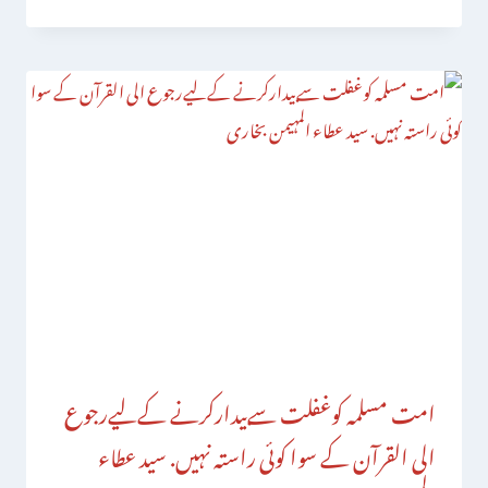
امت مسلمہ کوغفلت سےبیدارکرنے کےلیےرجوع
الی القرآن کے سوا کوئی راستہ نہیں. سید عطاء