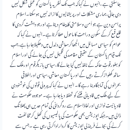
جاسکتی ہے ،انہوں نے کہاکہ جب تک نظریہ پاکستان کو عملی شکل نہیں
دی جاتی،ہماری مشکلات اورپریشانیوں کاازالہ نہیں ہوسکتا۔اسلام
پرامن دین ہے جو اَمن وسلامتی کا پیغام دیتاہے اورجو دہشت گردی کا
قلع قمع کرکے سکون وراحت کا ماحول عطاکرتاہے۔انہوں نے کہا کہ
عوام کو سیاسی مسائل میں الجھاکرمعاشی دلدل میں دھکیلاجارہاہے،جب
تک قیام پاکستان کے حقیقی مقاصدکی تکمیل نہیں کی جائے گی اوراسلام
کو بطورقوتِ حاکمہ کے نافذنہیں کیا جائے گا،سیاسی بازیگرقوم اورملک کے
ساتھ کھلواڑکرتے رہیں گے اورپاکستان معاشی،سیاسی اوراخلاقی
بحرانوں کی آماجگاہ بنا رہے گا۔ انہوں نے کہا کہ بیرونی قوتوں کی خوشنودی
کے لیے ملک میں قادیانی فتنے کو تحفظ دیاجارہا ہے۔ موجودہ حکومت نے
قادیانیت نوازی اورنفاذاسلام سے روگردانی کی تمام حدیں ہی پھلانگ
ڈالی ہیں۔جبکہ اپوزیشن بھی حکومت کی پالیسیوں کی کھل کرمخالفت
کرنے کی بجائے فرینڈلی اپوزیشن کا کرداراداکرتی رہی ہے ۔جس سے