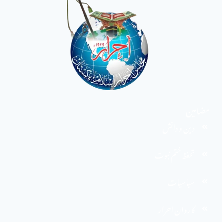
مضامین
دین و دانش
تحفظ ختم نبوت
سیاسیات
کاروان احرار