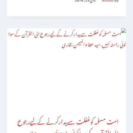
امت مسلمہ کوغفلت سےبیدارکرنے کےلیےرجوع
الی القرآن کے سوا کوئی راستہ نہیں. سید عطاء