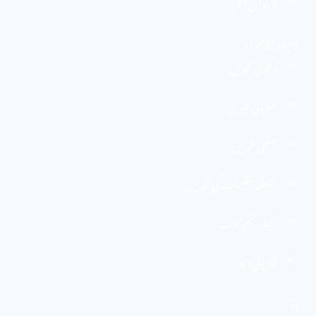
کاروان احرار
اخبار الاحرار
مرکزی خبریں
صوبائی خبریں
ضلعی خبریں
متعلقہ تنظیمات کی خبریں
اخبارِ ختم نبوت
قادیانی دنیا
پتہ