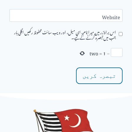
Website
اس براؤزر میں میرا نام، ای میل، اور ویب سائٹ محفوظ رکھیں اگلی بار
جب میں تبصرہ کرنے کےلیے۔
two
=
1
−