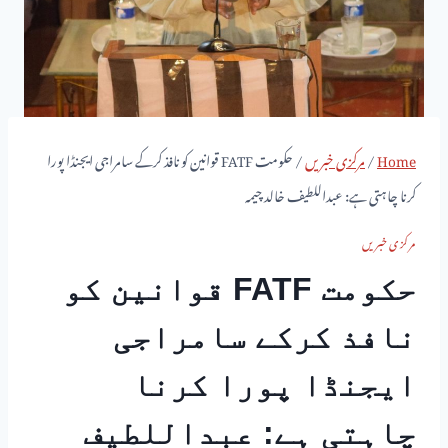
Home
/
مرکزی خبریں
/
حکومت FATF قوانین کو نافذ کرکے سامراجی ایجنڈا پورا
کرنا چاہتی ہے: عبداللطیف خالد چیمہ
مرکزی خبریں
حکومت FATF قوانین کو
نافذ کرکے سامراجی
ایجنڈا پورا کرنا
چاہتی ہے: عبداللطیف