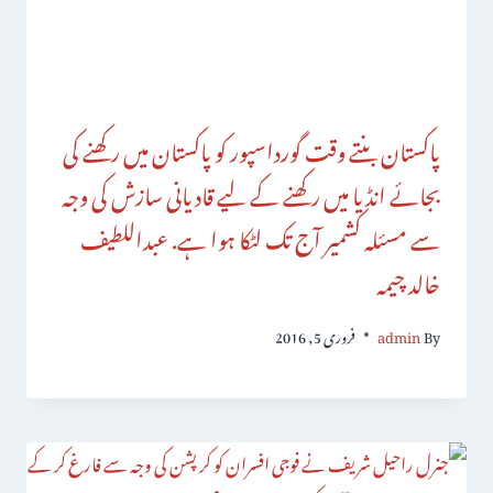
پاکستان بنتے وقت گورداسپور کو پاکستان میں رکھنے کی
بجائے انڈیا میں رکھنے کے لیے قادیانی سازش کی وجہ
سے مسئلہ کشمیر آج تک لٹکا ہوا ہے. عبداللطیف
خالد چیمہ
By
admin
فروری 5, 2016