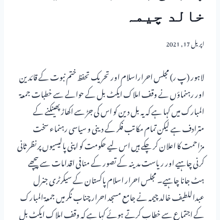
خالد چیمہ
اپریل 17, 2021
لاہور (پ ر) مجلس احراراسلام اور تحریک تحفظ ختم نبوت کے قائدین
اور رہنماؤں نے وقف املاک ایکٹ بل کے حوالے سے خطبات جمعۃ
المبارک میں کہا ہے کہ یہ بل دین کو اس کی جڑ سے اکھاڑ پھینکنے کے
مترادف ہے لیکن تمام مکاتب فکر کے دینی و سیاسی رہنماء سخت
مزاحمت کا اعلان کر چکے ہیں اس لیے حکومت کو اپنی پالیسیوں پر نظر ثانی
کرنی چاہیے اور ریاست مدینہ کے تصور کے منافی اقدامات سے پیچھے
ہٹ جانا چاہیے۔ مجلس احرار اسلام پاکستان کے سیکرٹری جنرل
عبداللطیف خالد چیمہ نے جامع مسجد احرار چناب نگر میں جمعۃ المبارک
کے اجتماع سے خطاب کرتے ہوئے کہا ہے کہ وقف املاک ایکٹ بل