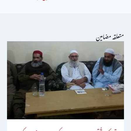
متعلقہ مضامین