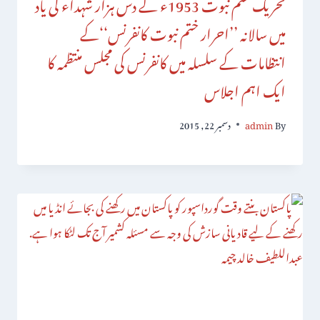
تحریک ختم نبوت 1953ء کے دس ہزار شہداء کی یاد
میں سالانہ ’’احرار ختم نبوت کانفرنس‘‘کے
انتظامات کے سلسلہ میں کانفرنس کی مجلس منتظمہ کا
ایک اہم اجلاس
By
admin
دسمبر 22, 2015