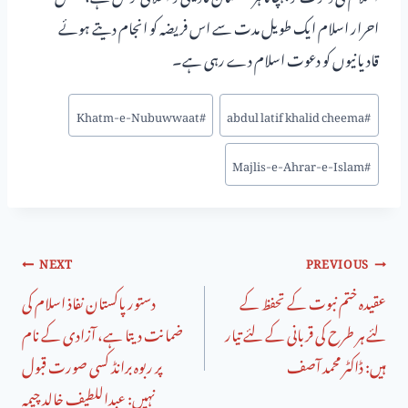
احرار اسلام ایک طویل مدت سے اس فریضہ کو انجام دیتے ہوئے
قادیانیوں کو دعوت اسلام دے رہی ہے۔
Khatm-e-Nubuwwaat
#
abdul latif khalid cheema
#
Majlis-e-Ahrar-e-Islam
#
NEXT
PREVIOUS
عقیدہ ختم نبوت کے تحفظ کے
دستور پاکستان نفاذ اسلام کی
لئے ہر طرح کی قربانی کے لئے تیار
ضمانت دیتا ہے، آزادی کے نام
ہیں: ڈاکٹر محمد آصف
پر ربوہ برانڈ کسی صورت قبول
نہیں: عبداللطیف خالد چیمہ