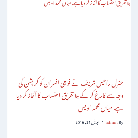
جنرل راحیل شریف نے فوجی افسران کو کرپشن کی
وجہ سے فارغ کر کے بلا تفریق احتساب کا آغاز کر دیا
ہے. میاں محمد اویس
By
admin
اپریل 27, 2016