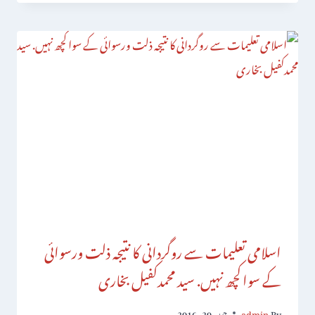
اسلامی تعلیمات سے روگردانی کا نتیجہ ذلت ورسوائی
کے سواکچھ نہیں. سید محمدکفیل بخاری
By
admin
جون 29, 2016