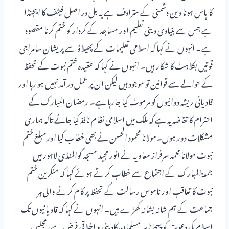
کا پاس ہونا دین دشمنی کے مترادف ہے یہ بل در اصل فیٹف کا ایجنڈا
ہے جس سے بنیادی دینی تعلیم اور مساجد کے کردار کو ختم کرنا مقصود
ہے۔ انہوں نے کہا کہ اسلامی تعلیمات کے پھیلاؤ سے پریشان سامراجی
قوتیں بکلاہٹ کا شکار ہیں۔ انہوں نے کہا کہ عقیدہ ختم نبوت کے تحفظ
کے حوالے سے قوانین تو موجود ہیں لیکن ان پر عمل در آمد نہیں ہو رہا اور
قادیانی ریشہ دوانیوں کو مرموٹ کیا جارہا ہے۔ رمضان المبارک کے
احترام کا تقاضہ یہ ہے کہ ملک میں اسلامی نظام نافذ کیا جائے تاکہ ہماری
مشکلات دور ہوں۔مولانا محمود الحسن نے بھی خطاب کیا اورمبلغ ختم
نبوت مولانا محمد سرفراز معاویہ نے انور مجید مسجد گوالمنڈی لاہور میں
جمعۃالمبارک کے اجتماع سے خطاب کرتے ہوئے کہا کہ منکرین ختم
نبوت کا تعاقب اور ناموس رسالت کے تحفظ پر کام کرنے والی ہر
جماعت کے ہم شانہ بشانہ کھڑے ہیں۔ انہوں نے کہا کہ قادیانیوں تک
اسلام کی دعوت کو پہچانا ہر مسلمان کادینی و اخلاقی فرض ہے، مجلس