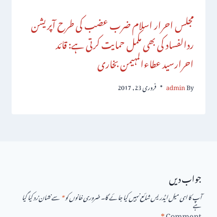
مجلس احرار اسلام ضرب عضب کی طرح آپریشن
ردالفساد کی بھی مکمل حمایت کرتی ہے: قائد
احرارسید عطاءالمہیمن بخاری
By
admin
فروری 23, 2017
جواب دیں
آپ کا ای میل ایڈریس شائع نہیں کیا جائے گا۔
ضروری خانوں کو
*
سے نشان زد کیا گیا
ہے
*
Comment