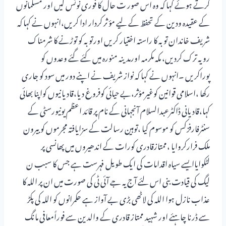
کرتے ہوئے کہا کہ وہ اس صور ت حال کا فوری نوٹس لیں اور مسلمانوں
کے عقیدہ ودین کے تحفظ کے لیے مؤ ثر کردار ادا کریں،انہوں نے کہا کہ
شریف خاندان توبہ کا راستہ اختیار کریں اورتوبہ کو توڑنے کا شرمناک
رویہ ترک کردیں، مکہ مکرمہ اورمدینہ منورہ میں کئے گئے وعدوں کو
پوراکریں ۔انہوں نے کہا کہ نواز شریف نے اپنے دور میں سود کو جاری
رکھا ،اسلامی قوانین کوغیرمؤثر،بے حیائی کوفروغ دیا،قادیانیوں کواپنا بھائی
کہا،قادیانی ڈاکٹرعبدالسلام آنجہانی کے نام پر قائد اعظم یونیورسٹی کے
سنٹرفارفزکس کو موسوم کیا ،توہین رسالت کے سزایافتہ مجرموں کو بیرون
ملک فرارکروایا ،ممتازقادری کورات کے اندھیروں میں پھانسی پر
لٹکوایاایسے سیاہ اقدامات کی ایک طویل فہرست ہے جس کا سبب ن
لیگ کی قیادت بنی اس لئے آج یہ جے آئی ٹی کی صورت میں ان پر اللہ کا
عذاب نازل ہوا اللہ کی لاٹھی بڑی بے آواز ہے حکمرانوں کو اللہ کی پکڑ
سے ڈرنا چاہئے اور شہید ممتاز قادری کے والدین سے فوراًمعافی مانگ