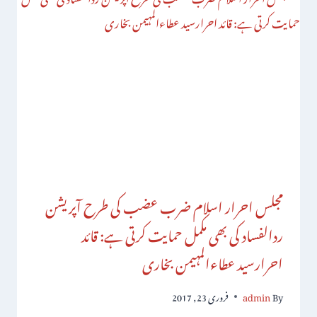
مجلس احرار اسلام ضرب عضب کی طرح آپریشن
ردالفساد کی بھی مکمل حمایت کرتی ہے: قائد
احرارسید عطاءالمہیمن بخاری
By
admin
فروری 23, 2017