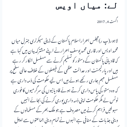
لے: میاں اویس
اگست 4, 2017
لاہور(پ ر)مجلس احراراسلام پاکستان کے ڈپٹی سیکرٹری جنرل میاں
محمد اویس اور قاری محمد یوسف احرارنے اپنے مشترکہ بیان میں کہا ہے
کہ قادیانی پاکستان کے دستور کو تسلیم کرنے سے مسلسل انکار کر ر ہے
ہیں اور پارلیمنٹ اور عدالت عظمی کے فیصلوں کے خلاف عالمی سطح پر
مسلسل مہم جاری رکھے ہوئے ہیں اس لیے حکومت کی ذمہ داری ہے
کہ وہ دستورکی پاس داری کرتے ہوئے قادیانیوں کی سرگرمیوں کا فوری
نوٹس لے مگر حکومت اپنی ذمہ داری پوری کرنے کی بجائے انہیں
سہولتیں فراہم کرنے میں مصروف ہے جو ملک بھر کے مسلمانوں کے
دینی جذبات کے منافی ہے انہوں نے تمام دینی جماعتوں سے اپیل