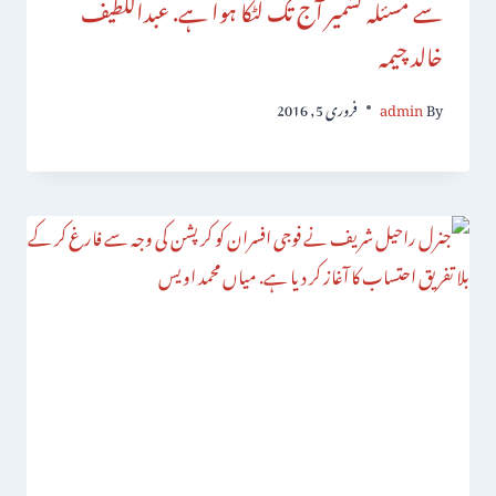
سے مسئلہ کشمیر آج تک لٹکا ہوا ہے. عبداللطیف
خالد چیمہ
By
admin
فروری 5, 2016