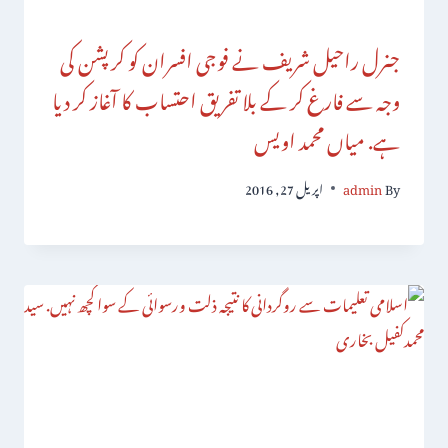
جنرل راحیل شریف نے فوجی افسران کو کرپشن کی
وجہ سے فارغ کر کے بلا تفریق احتساب کا آغاز کر دیا
ہے. میاں محمد اویس
By
admin
اپریل 27, 2016