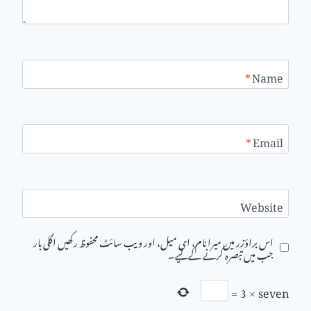
*
Name
*
Email
Website
اس براؤزر میں میرا نام، ای میل، اور ویب سائٹ محفوظ رکھیں اگلی بار
جب میں تبصرہ کرنے کےلیے۔
=
3
×
seven