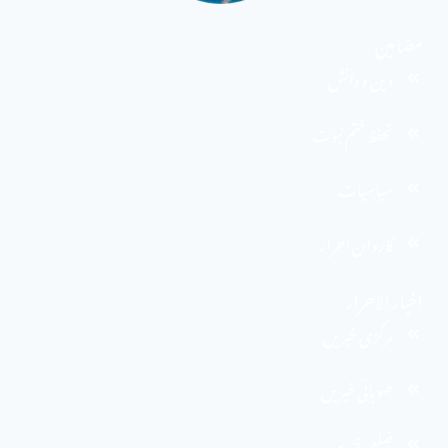
مضامین
دین و دانش
تحفظ ختم نبوت
سیاسیات
کاروان احرار
اخبار الاحرار
مرکزی خبریں
صوبائی خبریں
ضلعی خبریں