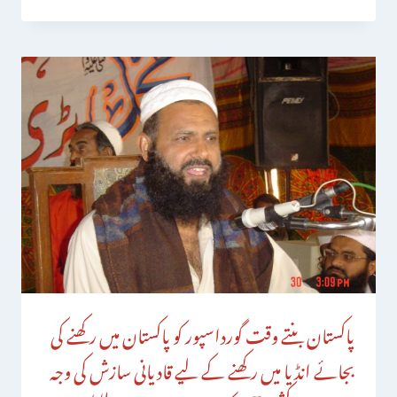
پاکستان بنتے وقت گورداسپور کو پاکستان میں رکھنے کی
بجائے انڈیا میں رکھنے کے لیے قادیانی سازش کی وجہ