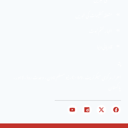
متعلقہ تنظیمات کی خبریں
اخبارِ ختم نبوت
قادیانی دنیا
پتہ
احرار مرکزی سیکرٹریٹ . 69 -C ، نیو مسلم ٹاؤن ، وحدت روڈ ، لاہور ،
پاکستان