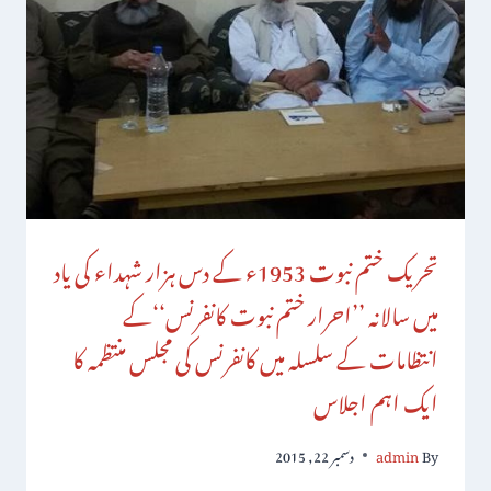
تحریک ختم نبوت 1953ء کے دس ہزار شہداء کی یاد
میں سالانہ ’’احرار ختم نبوت کانفرنس‘‘کے
انتظامات کے سلسلہ میں کانفرنس کی مجلس منتظمہ کا
ایک اہم اجلاس
By
admin
دسمبر 22, 2015