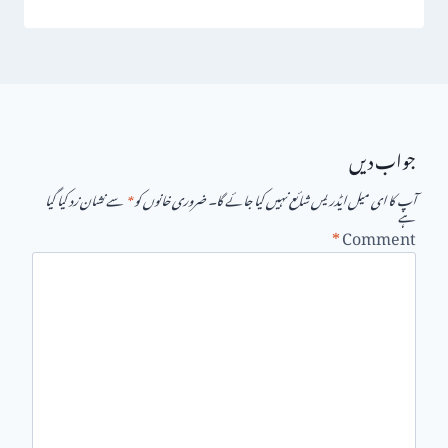
جواب دیں
آپ کا ای میل ایڈریس شائع نہیں کیا جائے گا۔
ضروری خانوں کو
*
سے نشان زد کیا گیا
ہے
*
Comment