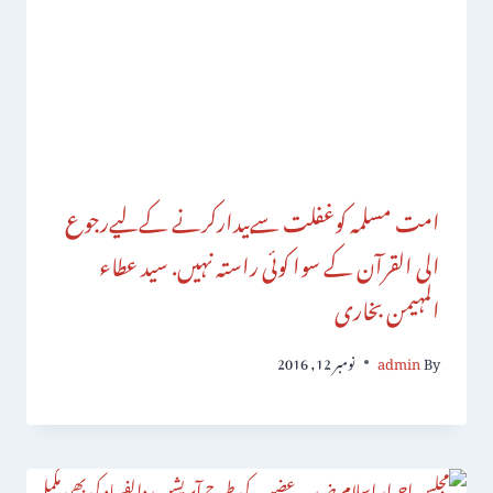
امت مسلمہ کوغفلت سےبیدارکرنے کےلیےرجوع
الی القرآن کے سوا کوئی راستہ نہیں. سید عطاء
المہیمن بخاری
By
admin
نومبر 12, 2016