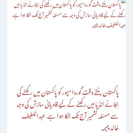
پاکستان بنتے وقت گورداسپور کو پاکستان میں رکھنے کی
بجائے انڈیا میں رکھنے کے لیے قادیانی سازش کی وجہ
سے مسئلہ کشمیر آج تک لٹکا ہوا ہے. عبداللطیف
خالد چیمہ