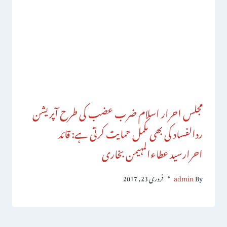
مجلس احرار اسلام ضرب عضب کی طرح آپریشن
ردالفساد کی بھی مکمل حمایت کرتی ہے: قائد
احرارسید عطاءالمہیمن بخاری
By
admin
فروری 23, 2017