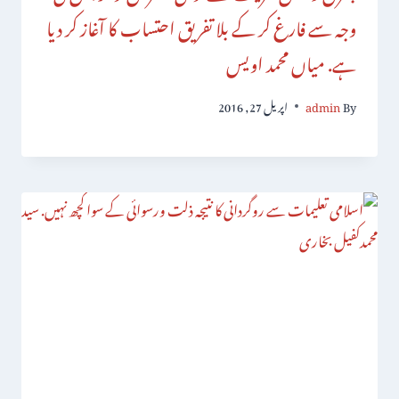
وجہ سے فارغ کر کے بلا تفریق احتساب کا آغاز کر دیا
ہے. میاں محمد اویس
By
admin
اپریل 27, 2016