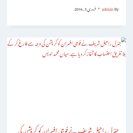
By
admin
فروری 5, 2016
جنرل راحیل شریف نے فوجی افسران کو کرپشن کی