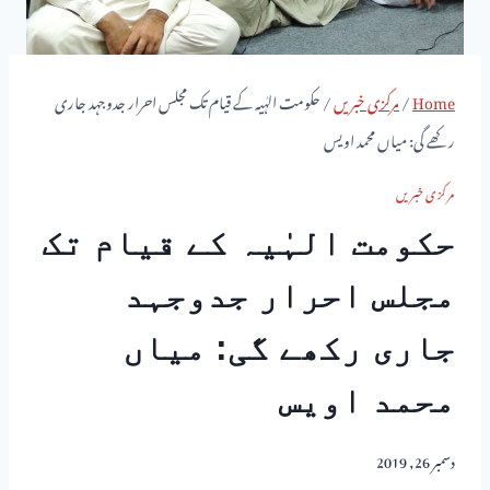
Home
/
مرکزی خبریں
/
حکومت الہٰیہ کے قیام تک مجلس احرار جدوجہد جاری
رکھے گی: میاں محمد اویس
مرکزی خبریں
حکومت الہٰیہ کے قیام تک
مجلس احرار جدوجہد
جاری رکھے گی: میاں
محمد اویس
دسمبر 26, 2019