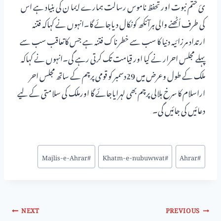
ئ ختم نبوت اورتحفظ ناموس رسالت ہمارے ایما ن کی بنیاد ہے اس
کی طرف اُٹھنے والی ہرآنکھ کونکال دیاجائے گا۔انہوں نے کہاکہ فتنہ
ارتداد مرزائیہ دنیا کا سب سے خطرناک فتنہ ہے جس کاتعاقب سب سے
پہلے مجلس احرار نے کیا اور قیامت تک کرتی رہے گی۔انہوں نے کہاکہ
ملک کے طول وعرض میں 29دسمبر کو قومی پرچم کے ساتھ مجلس احر
اراسلام کا سرخ ہلالی پرچم بھی لہرایاجائے گا اورملک کی سلامتی کے لیے
دعائیں کی جائیں گی۔
Majlis-e-Ahrar
#
Khatm-e-nubuwwat
#
Ahrar
#
NEXT
PREVIOUS