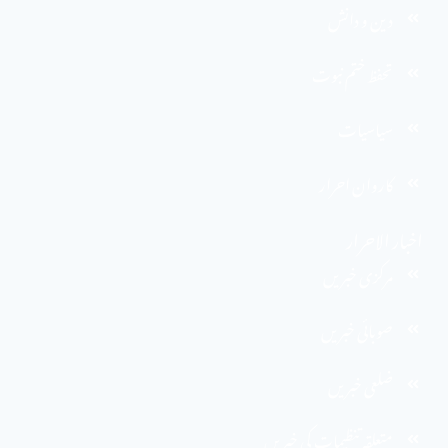
دین و دانش
تحفظ ختم نبوت
سیاسیات
کاروان احرار
اخبار الاحرار
مرکزی خبریں
صوبائی خبریں
ضلعی خبریں
متعلقہ تنظیمات کی خبریں