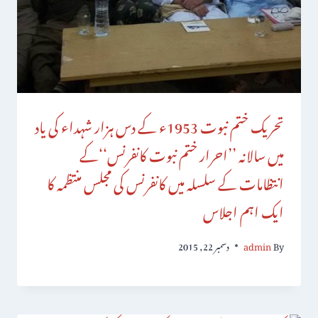
تحریک ختم نبوت 1953ء کے دس ہزار شہداء کی یاد
میں سالانہ ’’احرار ختم نبوت کانفرنس‘‘کے
انتظامات کے سلسلہ میں کانفرنس کی مجلس منتظمہ کا
ایک اہم اجلاس
By
admin
دسمبر 22, 2015