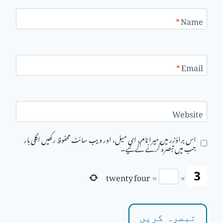
*
Name
*
Email
Website
اس براؤزر میں میرا نام، ای میل، اور ویب سائٹ محفوظ رکھیں اگلی بار
جب میں تبصرہ کرنے کےلیے۔
twenty four
=
×