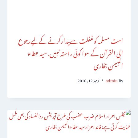
امت مسلمہ کوغفلت سےبیدارکرنے کےلیےرجوع
الی القرآن کے سوا کوئی راستہ نہیں. سید عطاء
المہیمن بخاری
By
admin
نومبر 12, 2016