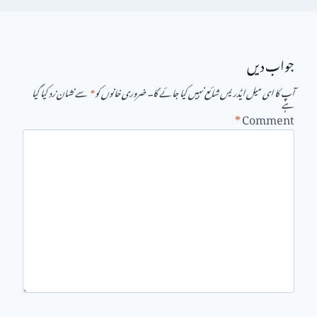
جواب دیں
آپ کا ای میل ایڈریس شائع نہیں کیا جائے گا۔
ضروری خانوں کو
*
سے نشان زد کیا گیا
ہے
*
Comment