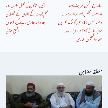
سامراج دشمن حریت پسند
آئین و قانون کی عمل داری اور
جماعت مجلس احرار کا 90 سالہ
ختم نبوت کے قانون کے تحفظ کی
یوم تاسیس 29 دسمبر کو ملک بھر میں
جدوجہد جاری رہے گی: فرحان
منایا جائے گا: قائد احرار سید
الحق حقانی
عطاءالمھیمن بخاری
متعلقہ مضامین