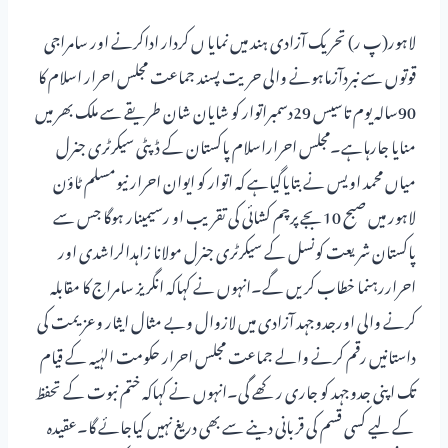
لاہور(پ ر) تحریک آزادی ہند میں نمایا ں کردار اداکرنے اور سامراجی
قوتوں سے نبردآزماہونے والی حریت پسند جماعت مجلس احرار اسلام کا
90سالہ یوم تاسیس 29دسمبراتوار کو شایان شان طریقے سے ملک بھر میں
منایا جارہاہے۔مجلس احراراسلام پاکستان کے ڈپٹی سیکرٹری جنرل
میاں محمد اویس نے بتایاگیاہے کہ اتوار کو ایوان احرار نیومسلم ٹاؤن
لاہور میں صبح 10بجے پرچم کشائی کی تقریب او رسیمینار ہوگا جس سے
پاکستان شریعت کونسل کے سیکرٹری جنرل مولانا زاہدالراشدی اور
احراررہنما خطاب کریں گے۔انہوں نے کہاکہ انگریز سامراج کا مقابلہ
کرنے والی اورجدوجہد آزادی میں لازوال وبے مثال ایثار وعزیمت کی
داستانیں رقم کرنے والے جماعت مجلس احرار حکومت الہٰیہ کے قیام
تک اپنی جدوجہد کو جاری رکھے گی۔انہوں نے کہاکہ ختم نبوت کے تحفظ
کے لیے کسی قسم کی قربانی دینے سے بھی دریغ نہیں کیاجائے گا۔عقیدہ