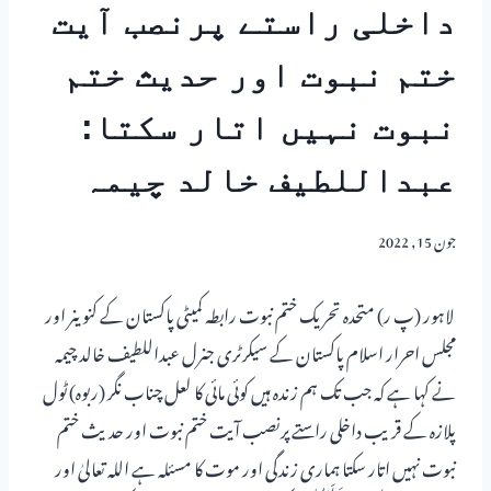
داخلی راستے پرنصب آیت
ختم نبوت اور حدیث ختم
نبوت نہیں اتار سکتا:
عبداللطیف خالد چیمہ
جون 15, 2022
لاہور (پ ر) متحدہ تحریک ختم نبوت رابطہ کمیٹی پاکستان کے کنوینر اور
مجلس احرار اسلام پاکستان کے سیکرٹری جنرل عبداللطیف خالد چیمہ
نے کہا ہے کہ جب تک ہم زندہ ہیں کوئی مائی کا لعل چناب نگر (ربوہ) ٹول
پلازہ کے قریب داخلی راستے پرنصب آیت ختم نبوت اور حدیث ختم
نبوت نہیں اتار سکتا ہماری زندگی اور موت کا مسئلہ ہے اللہ تعالیٰ اور