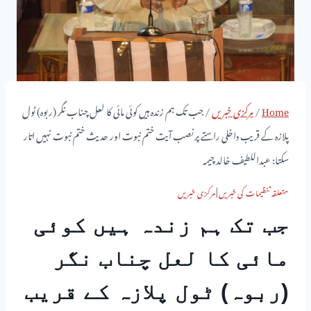
Home
/
مرکزی خبریں
/
جب تک ہم زندہ ہیں کوئی مائی کا لعل چناب نگر (ربوہ) ٹول
پلازہ کے قریب داخلی راستے پرنصب آیت ختم نبوت اور حدیث ختم نبوت نہیں اتار
سکتا: عبداللطیف خالد چیمہ
متعلقہ تنظیمات کی خبریں
|
مرکزی خبریں
جب تک ہم زندہ ہیں کوئی
مائی کا لعل چناب نگر
(ربوہ) ٹول پلازہ کے قریب