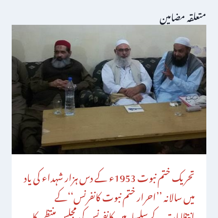
متعلقہ مضامین
تحریک ختم نبوت 1953ء کے دس ہزار شہداء کی یاد
میں سالانہ ’’احرار ختم نبوت کانفرنس‘‘کے
انتظامات کے سلسلہ میں کانفرنس کی مجلس منتظمہ کا