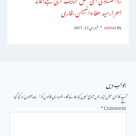
احرارسید عطاءالمہیمن بخاری
By
admin
فروری 23, 2017
جواب دیں
آپ کا ای میل ایڈریس شائع نہیں کیا جائے گا۔
ضروری خانوں کو
*
سے نشان زد کیا گیا
ہے
*
Comment