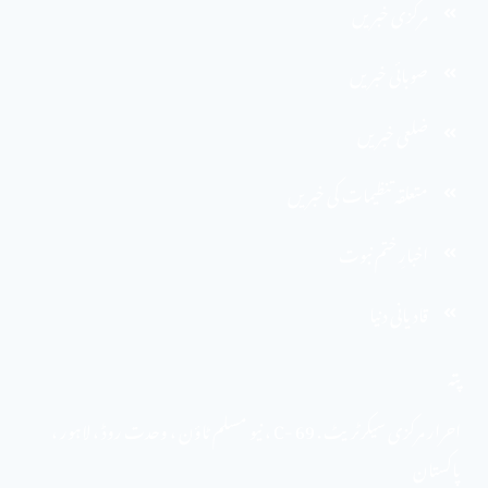
مرکزی خبریں
صوبائی خبریں
ضلعی خبریں
متعلقہ تنظیمات کی خبریں
اخبارِ ختم نبوت
قادیانی دنیا
پتہ
احرار مرکزی سیکرٹریٹ . 69 -C ، نیو مسلم ٹاؤن ، وحدت روڈ ، لاہور ،
پاکستان