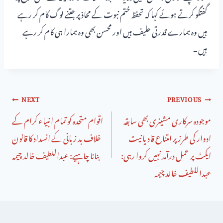
گفتگو کرتے ہوئے کہا کہ تحفظ ختم نبوت کے محاذ پر جتنے لوگ کام کر رہے
ہیں وہ ہمارے قدرتی حلیف ہیں اور محسن بھی وہ ہمارا ہی کام کر رہے
ہیں۔
NEXT
PREVIOUS
موجودہ سرکاری مشینری بھی سابقہ
اقوام متحدہ کو تمام انبیاء کرام کے
ادوار کی طرز پر امتناع قادیانیت
خلاف بد زبانی کے انسداد کا قانون
ایکٹ پر عمل درآمد نہیں کروا رہی:
بنانا چاہیے: عبداللطیف خالد چیمہ
عبداللطیف خالد چیمہ