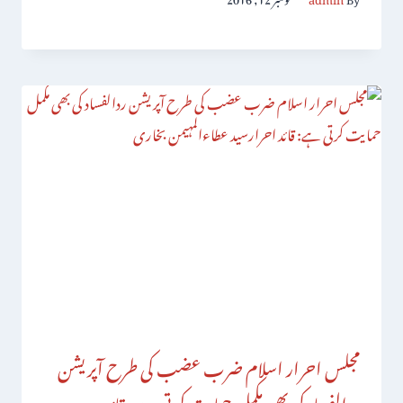
مجلس احرار اسلام ضرب عضب کی طرح آپریشن
ردالفساد کی بھی مکمل حمایت کرتی ہے: قائد