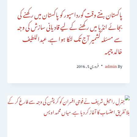
پاکستان بنتے وقت گورداسپور کو پاکستان میں رکھنے کی
بجائے انڈیا میں رکھنے کے لیے قادیانی سازش کی وجہ
سے مسئلہ کشمیر آج تک لٹکا ہوا ہے. عبداللطیف
خالد چیمہ
By
admin
فروری 5, 2016