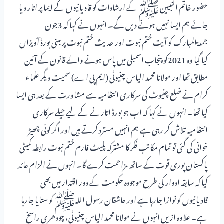
حضور خاتم النبیین ﷺ کے ارشادات کو قادیانیوں کے ایما پر اتار دیا
جائے ہم ایسا نہیں ہونے دیں گے۔ انہوں نے کہا کہ 3جون
جمعۃالمبارک کو آیت ختم نبوت اور حدیث ختم نبوت پر مبنی بورڈ آویزاں
کیا گیا وہ 2021کو پنجاب اسمبلی میں پاس ہونے والے قانون کے آئین
مطابق تھا اور مولانا محمد الیاس چنیوٹی (ایم پی اے) سمیت دیگر علماء
کرام نے ضلع چنیوٹ کی سرکاری انتظامیہ سے مشاورت کے بعد ہی ایسا
کیا تھا۔ انہوں نے کہا کہ اب جو بورڈ اتارنے کے لیے حیلے سرکاری
انتظامیہ تلاش کر رہی ہے ہم انہیں مسترد کرتے ہیں اور اگر کوئی چھیڑ
خوانی کی گئی تو تمام مکاتب فکر کا مشترکہ پلیٹ فارم ختم نبوت رابطہ کمیٹی
پاکستان پوری قوت کے ساتھ مزاحمت کرے گا۔ انہوں نے الزام عائد
کیا کہ سابقہ ادوار کی طرح موجودہ حکومت کے دور اقتدار میں بھی
قادیانیوں کو نوازا جارہا ہے اور عاشقان رسول اللہﷺ کو ستایا جارہا
ہے۔ علاوہ ازیں انہوں نے مولانا محمد الیاس چنیوٹی، چودھری راسخ