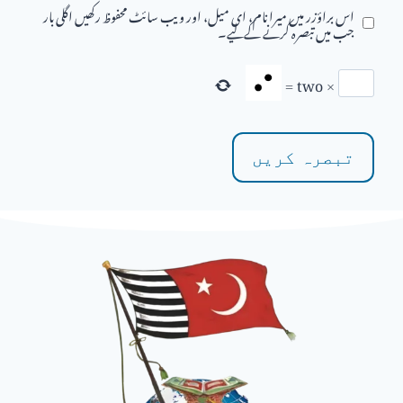
اس براؤزر میں میرا نام، ای میل، اور ویب سائٹ محفوظ رکھیں اگلی بار
جب میں تبصرہ کرنے کےلیے۔
=
two
×