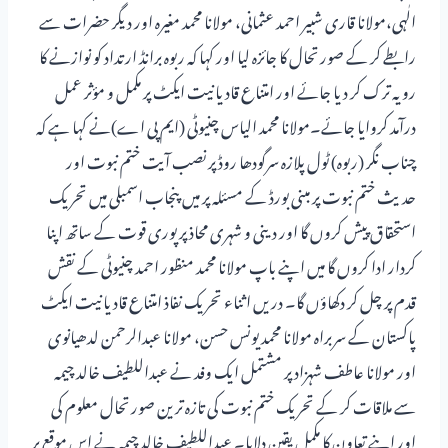
الٰہی،مولانا قاری شبیر احمد عثمانی، مولانا محمد مغیرہ اور دیگر حضرات سے
رابطے کر کے صورتحال کا جائزہ لیا اور کہا کہ ربوہ برانڈ ارتداد کو نوازنے کا
رویہ ترک کر دیا جائے اور امتناع قادیانیت ایکٹ پر مکمل و مؤثر عمل
درآمد کروایا جائے۔مولانا محمد الیاس چنیوٹی (ایم پی اے)نے کہا ہے کہ
چناب نگر (ربوہ) ٹول پلازہ سرگودھا روڈ پر نصب آیت ختم نبوت اور
حدیث ختم نبوت پر مبنی بورڈ کے مسئلہ پر میں پنجاب اسمبلی میں تحریک
استحقاق پیش کروں گا اور دینی و شہری محاذ پر پوری قوت کے ساتھ اپنا
کردار ادا کروں گا میں اپنے باپ مولانا محمد منظور احمد چنیوٹی کے نقش
قدم پر چل کر دکھاؤں گا۔ دریں اثناء تحریک نفاذ امتناع قادیانیت ایکٹ
پاکستان کے سربراہ مولانا محمد یونس حسن، مولانا عبدالرحمن لدھیانوی
اور مولانا عاطف شہزاد پر مشتمل ایک وفد نے عبداللطیف خالد چیمہ
سے ملاقات کر کے تحریک ختم نبوت کی تازہ ترین صورتحال معلوم کی
اور اپنے تعاون کا مکمل یقین دلایا۔ عبداللطیف خالد چیمہ نے اس موقع پر