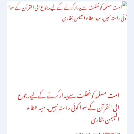
امت مسلمہ کوغفلت سےبیدارکرنے کےلیےرجوع
الی القرآن کے سوا کوئی راستہ نہیں. سید عطاء
المہیمن بخاری
By
admin
نومبر 12, 2016