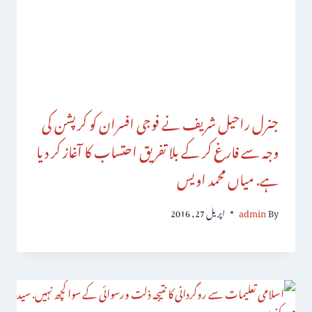
جنرل راحیل شریف نے فوجی افسران کو کرپشن کی
وجہ سے فارغ کر کے بلا تفریق احتساب کا آغاز کر دیا
ہے. میاں محمد اویس
By
admin
اپریل 27, 2016