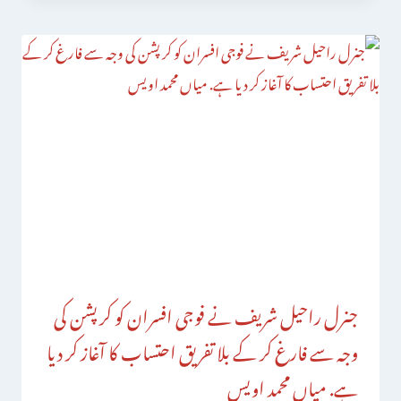
جنرل راحیل شریف نے فوجی افسران کو کرپشن کی
وجہ سے فارغ کر کے بلا تفریق احتساب کا آغاز کر دیا
ہے. میاں محمد اویس