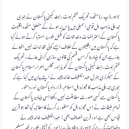
لاہور (پ ر) متحدہ تحریک ختم نبوت رابطہ کمیٹی پاکستان نے جبری
تبدیلی مذہب بل قومی اسمبلی میں پاس نہ ہونے کے متعلق متحدہ اقلیت
پاکستان کے اعتراضات وخدشات کو مکمل طور پر مسترد کرتے ہوئے کہا
ہے کہ پاکستان میں اقلیتوں کے خلاف ایسے کوئی اقدامات نہیں اٹھائے
جارہے جن کو بنیاد بنا کر اس قسم کی قانون سازی کرائی جائے۔تحریک
ختم نبوت رابطہ کمیٹی پاکستان کے کنوینراور مجلس احرار اسلام پاکستان
کے سیکرٹری جنرل عبداللطیف خالد چیمہ نے اپنے بیان میں کہا ہے کہ
جبری تبدیلی مذہب کا مجوزہ بل اسلام، قرار داد پاکستان اور دستور
پاکستان سے کسی صور ت مطابقت نہیں رکھتا اسی بنیاد پر پاکستان کے
تمام طبقات نے اس مجوزہ بل کو منظور نہ کرنے کا مطالبہ کیا تھا جو قرین
قیاس بھی ہے اور قرین انصاف بھی! عبداللطیف خالد چیمہ نے
وضاحت کی ہے کہ لاہوری و قادیانی مرزائیوں کو آئینی طور پر غیر مسلم