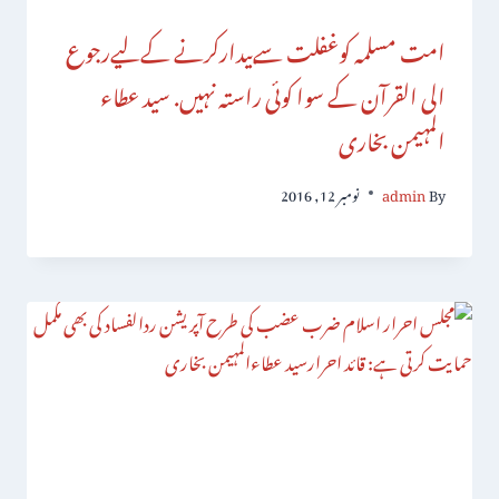
امت مسلمہ کوغفلت سےبیدارکرنے کےلیےرجوع
الی القرآن کے سوا کوئی راستہ نہیں. سید عطاء
المہیمن بخاری
By
admin
نومبر 12, 2016