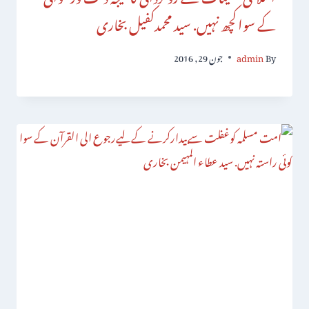
کے سواکچھ نہیں. سید محمدکفیل بخاری
By
admin
جون 29, 2016