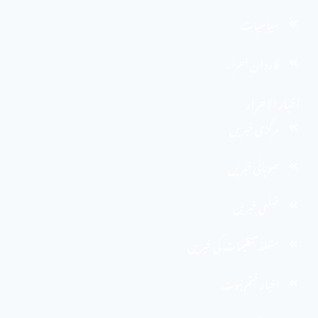
سیاسیات
کاروان احرار
اخبار الاحرار
مرکزی خبریں
صوبائی خبریں
ضلعی خبریں
متعلقہ تنظیمات کی خبریں
اخبارِ ختم نبوت