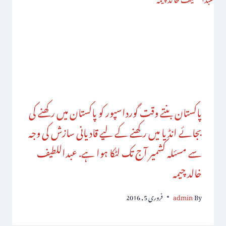
پاکستان بنتے وقت گورداسپور کو پاکستان میں رکھنے کی
بجائے انڈیا میں رکھنے کے لیے قادیانی سازش کی وجہ
سے مسئلہ کشمیر آج تک لٹکا ہوا ہے. عبداللطیف
خالد چیمہ
By
admin
فروری 5, 2016