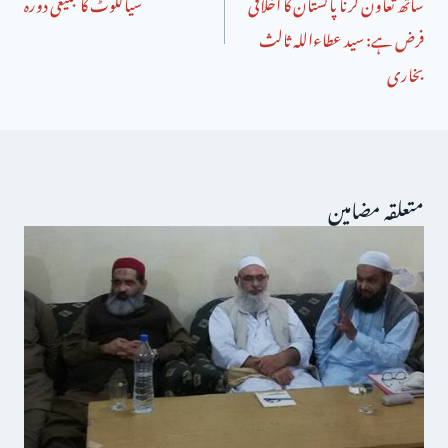
ساتھ تعاون کرنا پاکستان کا اخلاقی
سیالکوٹ کا تبلیغی دورہ
فرض ہے: سید عطاءاللہ ثالث
بخاری
متعلقہ مضامین