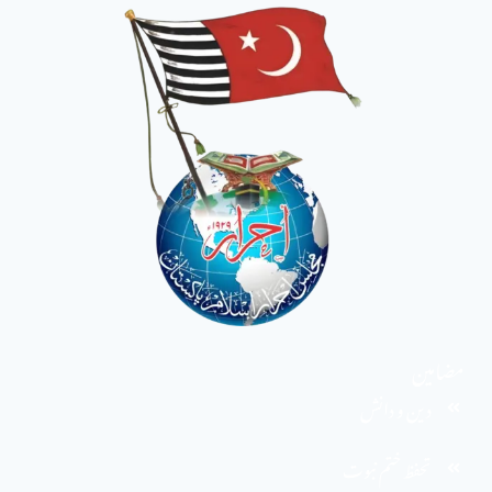
مضامین
دین و دانش
تحفظ ختم نبوت