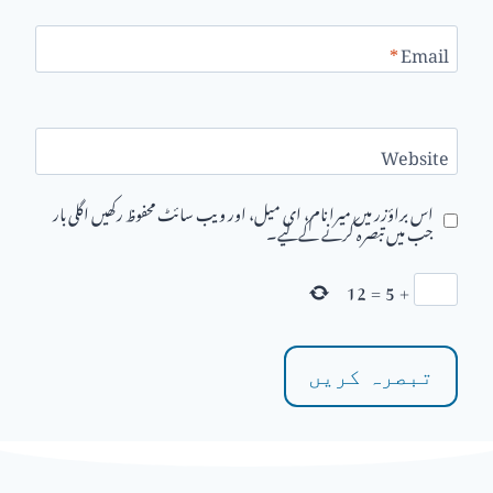
*
Email
Website
اس براؤزر میں میرا نام، ای میل، اور ویب سائٹ محفوظ رکھیں اگلی بار
جب میں تبصرہ کرنے کےلیے۔
12
=
5
+