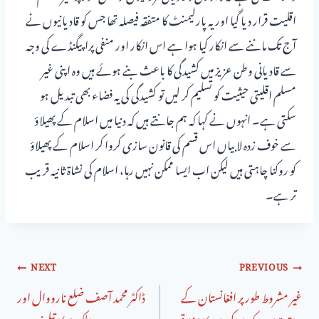
اقلیت قرار دیا گیا اور یہ پارلیمنٹ کا متفقہ فیصلہ تھا جس کو قادیانیوں نے
آج تک ماننے سے انکار کیا ہوا ہے اس انکار اور منفی پراپیگنڈے کی وجہ
سے قادیانی وطن عزیز میں کشیدگی کا باعث بنے ہوئے ہیں وہ اپنی غیر
مسلم اقلیتی حیثیت کو تسلیم کر لیں تو کشیدگی کی یہ فضاء بھی تبدیل ہو
سکتی ہے۔ انہوں نے کہا کہ ہم جانتے ہیں کہ دنیا میں اسلام کے پھیلاؤ
سے خوف زدہ لابیاں اس قسم کی قانون سازی کروا کر اسلام کے پھیلاؤ
کو روکنا چاہتی ہیں لیکن اب ایسا ممکن نہیں رہا، اسلام کی نشاۃ ثانیہ قریب
تر ہے۔
NEXT
PREVIOUS
غیر مشروط طور پر افغانستان کے
ڈاکٹر محمد آصف ضلع نارووال اور