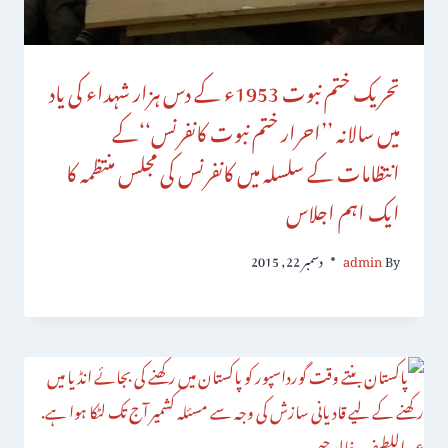
تحریک ختم نبوت 1953ء کے دس ہزار شہداء کی یاد
میں سالانہ ’’احرار ختم نبوت کانفرنس‘‘کے
انتظامات کے سلسلہ میں کانفرنس کی مجلس منتظمہ کا
ایک اہم اجلاس
By
admin
دسمبر 22, 2015