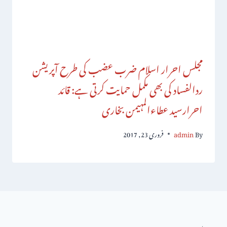
مجلس احرار اسلام ضرب عضب کی طرح آپریشن
ردالفساد کی بھی مکمل حمایت کرتی ہے: قائد
احرارسید عطاءالمہیمن بخاری
By
admin
فروری 23, 2017