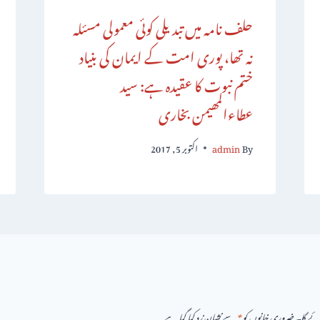
حلف نامہ میں تبدیلی کوئی معمولی مسئلہ
نہ تھا، پوری امت کے ایمان کی بنیاد
ختم نبوت کا عقیدہ ہے: سید
عطاءالمھیمن بخاری
By
admin
اکتوبر 5, 2017
ائے گا۔
ضروری خانوں کو
*
سے نشان زد کیا گیا ہے