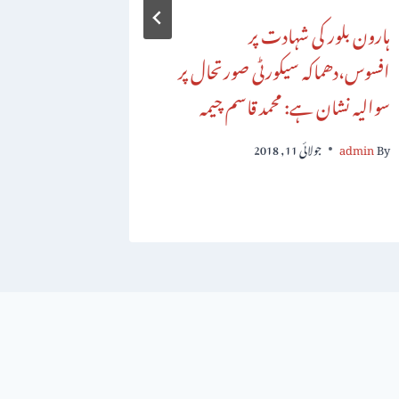
ہارون بلور کی شہادت پر
افسوس،دھماکہ سیکورٹی صورتحال پر
اکتوبرکو یو
سوالیہ نشان ہے: محمد قاسم چیمہ
اعلان : سی
By
admin
جولائی 11, 2018
By
admin