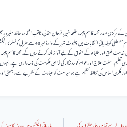
کے مرکزی صدر محمد قاسم چیمہ، طلحہ شبیر، فرحان حقانی، ثاقب افتخار، حافظ مغیرہ رح
اسلام چنیوٹ کے صدرغلام مصطفیٰ کوبلدیاتی انتخابات میں چنیوٹ شہ
 خدمت خلق اور طلباء کے حقوق کے لیے آواز بلند کرتے رہیں گے. محمّد قاسم چیمہ نے
تعلیم، مفت علاج اور عوام کو روزگار کی فراہمی حکومت کی ذمہ داری ہے. انہوں ن
ی اور فکری اساس کی محافظ تنظیم ہے جو سیاست کو عبادت کے نظریے سے دیکھتی اور 
جانے سے تمام دینی حلقے ان کی
بلدیاتی الیکشن میں ووٹ کاسٹ ک