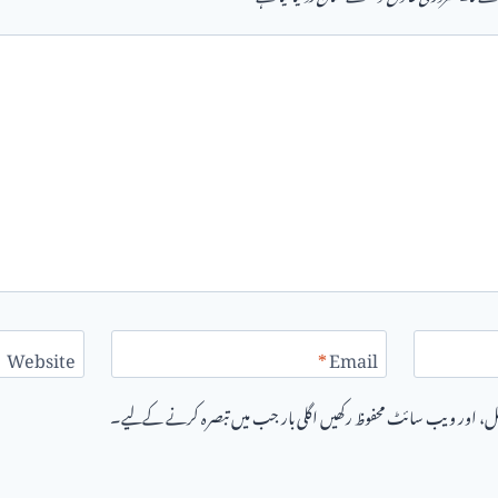
Website
*
Email
یل، اور ویب سائٹ محفوظ رکھیں اگلی بار جب میں تبصرہ کرنے کےلیے۔