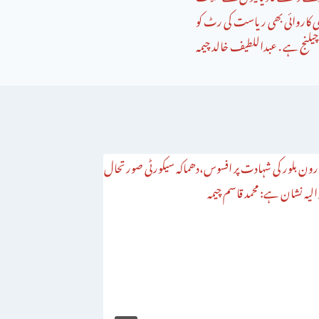
 کاروائی بھی ریاست کی رٹ کو
چیلنج ہے . عبداللطیف خالد چیمہ