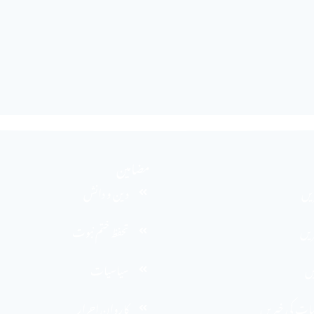
مضامین
یں
دین و دانش
ریں
تحفظ ختم نبوت
یں
سیاسیات
یمات کی خبریں
کاروان احرار