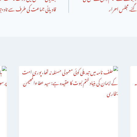
ئے. مجلس احرار
قادیانی جماعت کی طرف سے تادیبی