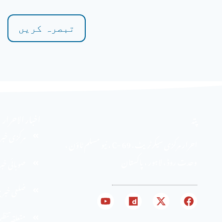
پتہ
اخبار الاحرار
مرکزی خبر
احرار مرکزی سیکرٹریٹ . 69 -C ، نیو مسلم ٹاؤن ،
وحدت روڈ ، لاہور ، پاکستان
صوبائی خب
ضلعی خبر
متعلقہ تنظ