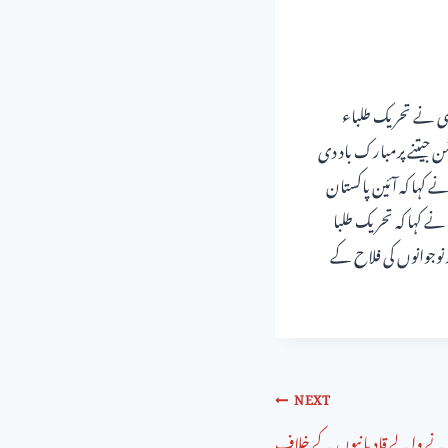
یمی نے تحریک طلباء
ر کے وارڈ نمبر 40 سے جنرل کونسلر کا الیکشن جیتنے پرمبارک باد دی
 کہا کہ آئین پاکستان
ے کہا کہ تحریک طلبا
نوجوانوں کی فلاح کے
NEXT
رنے والے قادیانیوں کے خلاف