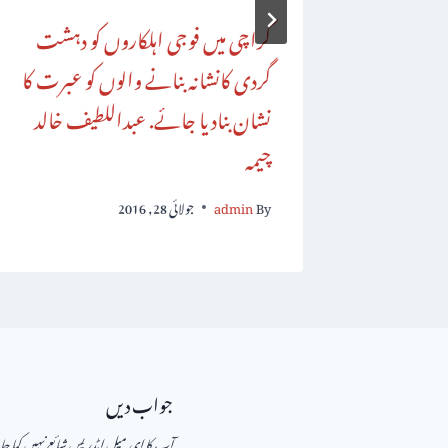
کراچی میں فوجی اہلکاروں کو دہشت
گردی کانشانہ بنانے والوں کو عبرت کا
نشان بنادیا جائے. عبداللطیف خالد
چیمہ
By
admin
جولائی 28, 2016
جواب دیں
آپ کا ای میل ایڈریس شائع نہیں کیا ج