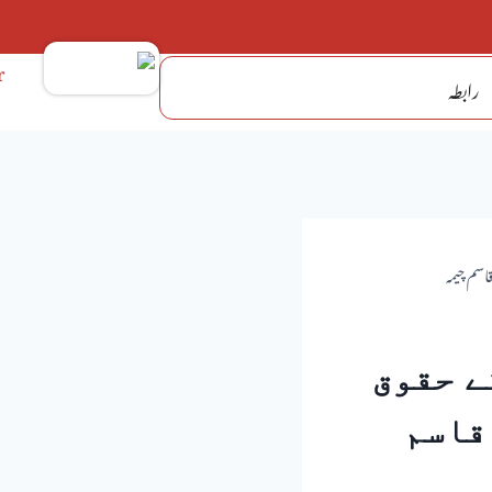
رابطہ
سم چیمہ
ے حقوق
قاسم