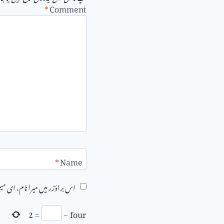
*
Comment
*
Name
اس براؤزر میں میرا نام، ای م
2
=
−
four