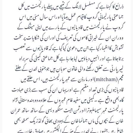
ذرائع کا کہناہے کہ مسلسل لابنگ کے نتیجے میں پہلے پارلیمنٹ میں کل
جماعتی پارلیمانی گروپ کاقیام عمل میںآیااوراس سال مئی میں اس
گروپ نے پارلیمنٹ میں قادیانیوں کے بارے میں اپنی میٹنگ کے
ووران ان کے خیراتی کاموں کی تعریف کی اوران کی شکایات پرسخت
تشویش کااظہارکیاہے جن میں دعویٰ کیاگیاہے کہ قادیانیوں سے تعصب
برتاجاتاہے اور انہیں دباؤمیں لیاجارہاہے کل جماعتی کمیٹی کی سربراہ
لیبرپارٹی سے تعلق رکھنے والی خاتون سوبان ہیں جوجنوبی لندن کے حلقے
مچم (mitcham)اور مارڈن سے ممبر پارلیمنٹ ہیں، اس حلقے میں
قادیانیوں کی بڑی تعداد مقیم ہے اور یہاں ان کی سب سے بڑی عبادت
گاہ بھی واقع ہے ۔کمیٹی میں سفید فام ممبروں کے علاوہ دوہندوستانی نژاد
پارلیمنٹ ممبر سیماملہوترااورثمن جیت سنگھ دیسی کے ساتھ ساتھ عمران
خان کے بچوں کی ماں جمائماخان کے یہودی بھائی گولڈزیک سمتھ بھی
شامل ہیں جنہوں نے لندن کے میئر کے الیکشن میں صادق خان سے