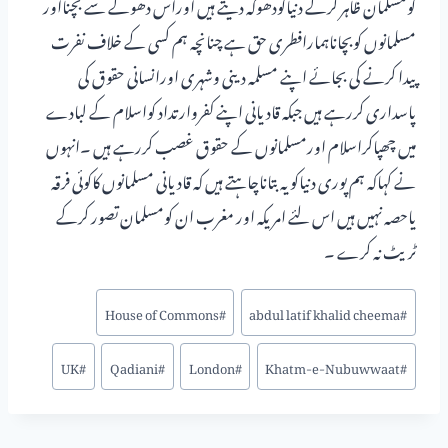
کومسلمان ظاہر کرکے دنیاکودھوکہ دیتے ہیں اوراس دھوکے سے بچنااور
مسلمانوں کوبچاناہمارافطری حق ہے چنانچہ ہم کسی کے خلاف نفرت
پیدا کرنے کی بجائے اپنے مسلمہ دینی وشہری اورانسانی حقوق کی
پاسداری کررہے ہیں جبکہ قادیانی اپنے کفروارتداد کواسلام کے لبادے
میں چھپاکراسلام اورمسلمانوں کے حقوق غصب کررہے ہیں ۔انہوں
نے کہاکہ ہم پوری دنیاکویہ بتاناچاہتے ہیں کہ قادیانی مسلمانوں کاکوئی فرقہ
یاحصہ نہیں ہیں اس لئے امریکہ اور مغرب ان کومسلمان تصور کرکے
ٹریٹ نہ کرے ۔
House of Commons
#
abdul latif khalid cheema
#
UK
#
Qadiani
#
London
#
Khatm-e-Nubuwwaat
#