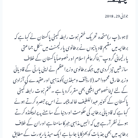
جولائی 29, 2018
لاہور(پ ر)متحدہ تحریک ختم نبوت رابطہ کمیٹی پاکستان نے کہاہے کہ
برطانیہ میں مقیم قادیانیوں نے برطانوی پارلیمنٹ میں’’کل جماعتی
پارلیمانی گروپ‘‘بناکرعالم اسلام اورخصوصاًپاکستان کے خلاف
سازشیں تیز کردی ہیں جبکہ برطانوی وزیراعظم نے اپنی پارٹی کے قادیانی
وزیر طارق محموداحمد (لارڈآف ومبلڈن)کومذہبی اورعقیدے کی آزادی
کے لئے اپناخصوصی ایلچی بھی مقررکردیاہے ۔ختم نبوت رابطہ کمیٹی
پاکستان کے کنونیر عبداللطیف خالد چیمہ نے اس پرتبصرہ کرتے ہوئے
کہاہے کہ قادیانی برطانیہ کی حکومت اوردنیاکے سامنے یہ پراپیگنڈہ کرتے
ہوئے نظر آرہے ہیں کہ انہیں مذہبی جبرکاسامناہے اوران کے خلاف
برطانیہ میں بھی جذبات کوبھڑکایا جارہاہے ایک میڈیارپورٹ کے مطابق