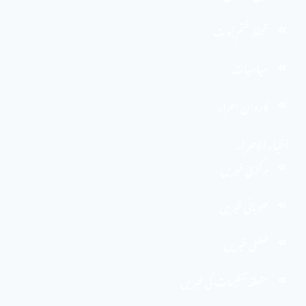
تحفظ ختم نبوت
سیاسیات
کاروان احرار
اخبار الاحرار
مرکزی خبریں
صوبائی خبریں
ضلعی خبریں
متعلقہ تنظیمات کی خبریں