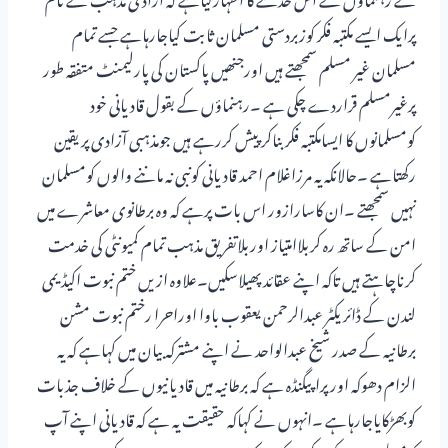
پرایک ایسے مکتبہ فکر کوزبردستی مسلمان ثابت کیاجارہاہے جسے تمام
مسلمان غیر مسلم سمجھتے ہیں اورجنھیں پاکستان کی پارلیمنٹ متفقہ طور
پرغیرمسلم قراردے چکی ہے ۔رہنماؤں کے بقول قادیانی خود
کومسلمانوں کا ایسامکتبہ فکر بناکر پیش کررہے ہیں جومذہبی آزادی پریقین
رکھتاہے ۔حالانکہ یہ مرزاغلام احمد قادیانی کونبی نہ ماننے والوں کومسلمان
نہیں سمجھتے ۔ان کاسارازور اس بات پرہے کہ وہ برطانوی معاشرے میں
امن کے ساتھ رہ کربلاامتیاز اوربلاتفریق مذہب تمام کمیونٹی کی خدمت
کرناچاہتے ہیں تاکہ اپنے عقائد پھیلاسکیں۔علاوہ ازیں ختم نبوت اکیڈیمی
لندن کے ڈائریکٹر عبدالرحمن یعقوب باوا اوراحرا رختم نبوت مشن
برطانیہ کے صدر شیخ عبدالواحد نے اپنے مشترکہ بیان میں کہاہے کہ یہ
الزام دھوکہ اورپراپیگنڈہ ہے کہ برطانیہ میں قادیانیوں کے خلاف جذبات
کوبھڑکایاجارہاہے ۔انہوں نے کہاکہ حقیقت یہ ہے کہ قادیانی اپنے آپ