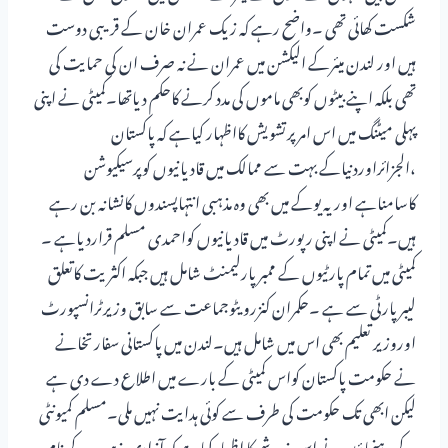
شکست کھائی تھی ۔واضح رہے کہ زیک عمران خان کے قریبی دوست
ہیں اور لندن میئرکے الیکشن میں عمران نے نہ صرف ان کی حمایت کی
تھی بلکہ اپنے بیٹوں کوبھی ماموں کی مدد کرنے کاحکم دیاتھا۔کمیٹی نے اپنی
پہلی میٹنگ میں اس امرپرتشویش کااظہار کیاہے کہ پاکستان
،الجزائراوردنیاکے بہت سے ممالک میں قادیانیوں کوپرسیکیوشن
کاسامناہے اوریہ یوکے میں بھی وہ مذہبی انتہاپسندوں کانشانہ بن رہے
ہیں۔کمیٹی نے اپنی رپورٹ میں قادیانیوں کواحمدی مسلم قراردیاہے ۔
کمیٹی میں تمام پارٹیوں کے ممبرپارلیمنٹ شامل ہیں جبکہ اکثریت کاتعلق
لیبرپارٹی سے ہے ۔حکمران کنزرویٹوجماعت سے سابق وزیرٹرانسپورٹ
اوروزیر تعلیم بھی اس میں شامل ہیں۔لندن میں پاکستانی سفارتخانے
نے حکومت پاکستان کواس کمیٹی کے بارے میں اطلاع دے دی ہے
لیکن ابھی تک حکومت کی طرف سے کوئی ہدایت نہیں ملی۔مسلم کمیونٹی
کے رہنماؤں نے اس خدشے کا اظہارکیاہے کہ آزادی مذہب کے نام