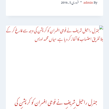
By
admin
فروری 5, 2016
جنرل راحیل شریف نے فوجی افسران کو کرپشن کی