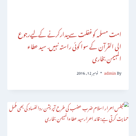
امت مسلمہ کوغفلت سےبیدارکرنے کےلیےرجوع
الی القرآن کے سوا کوئی راستہ نہیں. سید عطاء
المہیمن بخاری
By
admin
نومبر 12, 2016