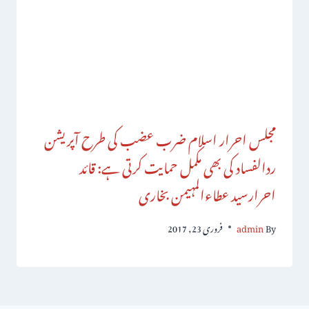
مجلس احرار اسلام ضرب عضب کی طرح آپریشن
ردالفساد کی بھی مکمل حمایت کرتی ہے: قائد
احرارسید عطاءالمہیمن بخاری
By
admin
فروری 23, 2017