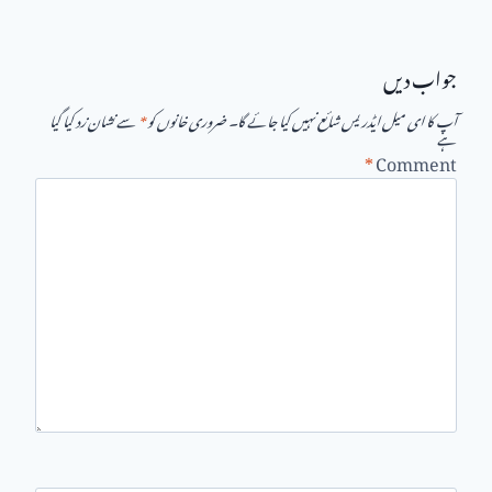
جواب دیں
آپ کا ای میل ایڈریس شائع نہیں کیا جائے گا۔
ضروری خانوں کو
*
سے نشان زد کیا گیا
ہے
*
Comment