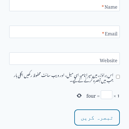
*
Name
*
Email
Website
اس براؤزر میں میرا نام، ای میل، اور ویب سائٹ محفوظ رکھیں اگلی بار
جب میں تبصرہ کرنے کےلیے۔
four
=
×
1