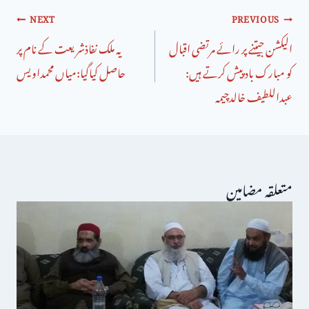
NEXT
PREVIOUS
الیکشن جیتنے پر رائے مرتضی اقبال
یہ ملک نفاذشریعت کے نام پر
کو مبارک باد پیش کرتے ہیں:
حاصل کیاگیا:میاں محمداویس
عبداللطیف خالدچیمہ
متعلقہ مضامین