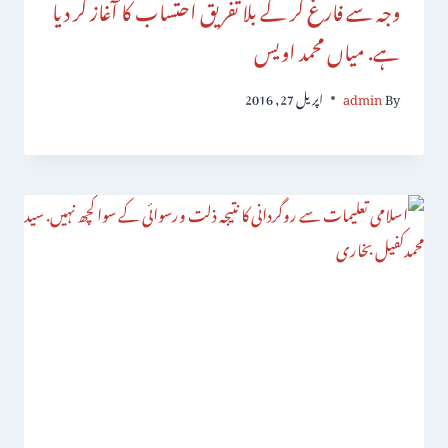
وجہ سے فارغ کر کے بلا تفریق احتساب کا آغاز کر دیا
ہے. میاں محمد اویس
By
admin
اپریل 27, 2016