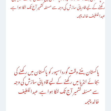
پاکستان بنتے وقت گورداسپور کو پاکستان میں رکھنے کی
بجائے انڈیا میں رکھنے کے لیے قادیانی سازش کی وجہ
سے مسئلہ کشمیر آج تک لٹکا ہوا ہے. عبداللطیف
خالد چیمہ