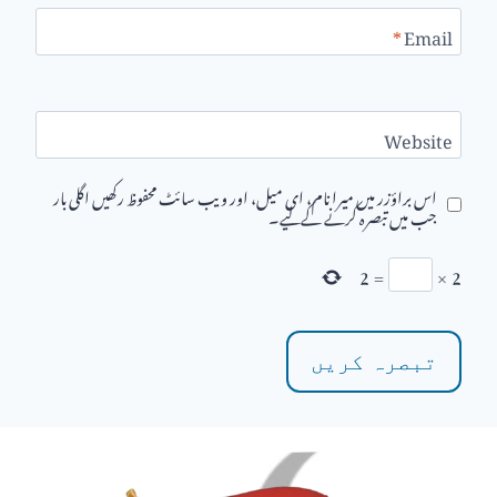
*
Email
Website
اس براؤزر میں میرا نام، ای میل، اور ویب سائٹ محفوظ رکھیں اگلی بار
جب میں تبصرہ کرنے کےلیے۔
2
=
×
2