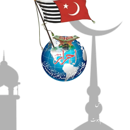
مضامین
دین و دانش
تحفظ ختم نبوت