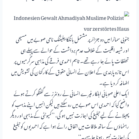
جنوبی سماٹرا میں دو جزائر پر مشتمل بانگکا بیلیٹنگ نامی صوبے میں مسیحی
اور شیعہ اقلیت کے خلاف عدم برداشت کے حوالے سے پہلے ہی
تحفظات پائے جا رہے تھے۔ تاہم احمدی فرقے کی مذہبی سرگرمیوں پر
اس تازہ پابندی کے اعلان نے انسانی حقوق کے کارکنان کی تشویش میں
اضافہ کر دیا ہے۔
ایک اعلیٰ صوبائی اہلکار فیرے انسانی نے روئٹرز سے گفتگو کرتے ہوئے
واضح کیا کہ احمدی اس صوبے میں رہ سکتے ہیں لیکن انہیں اپنے مذہب کو
پھیلانے کے لیے تبلیغ کی اجازت نہیں ہو گی، ’’کمیونٹی کے مذہبی اور دیگر
رہنماؤں کے ساتھ ملاقات میں اتفاق رائے ہوا ہے کہ احمدیوں کو تبلیغ
کی اجازت نہیں ہونا چاہیے۔‘‘