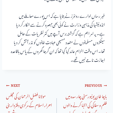
خبر رساں ادارے روئٹرز نے بتایا ہے کہ اس پورے معاملے میں
انڈونیشیا کی مذہبی وزارت نے کوئی بھی تبصرہ کرنے سے انکار کر دیا
ہے۔ یہ امر اہم ہے کہ گزشتہ برس آچے میں کٹر نظریات کے حامل
سینکڑوں مسلمانوں نے متعدد مسیحی عبادت خانوں کو نذر آتش کر دیا
تھا۔ اس وقت الزام عائد کیا گیا تھا کہ ان گرجا گھروں کے پاس باقاعدہ
اجازت نامے نہیں تھے۔
NEXT
PREVIOUS
باچا خان یونیورسٹی چار سدہ میں
مولانا فضل الرحمان کی مجلس
ظلم و سفاکی کی انتہا کرنے والوں
احرار اسلام کے مرکزی دفترداربنی