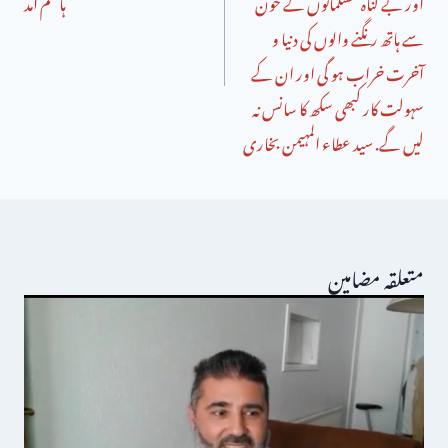
اور بے گناہ مسلمانوں کے خون
ہاشم آمد
سے ہاتھ رنگنے والوں کی دنیا و
آخرت خراب ہو گی اور ان کے
سہولت کار کبھی سکھ کا سانس نہ
لیں گے. سید عطاء المہیمن بخاری
متعلقہ مضامین