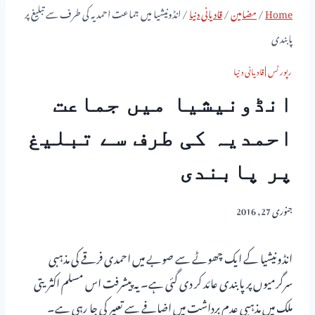
Home
/
مضامین
/
قادیانی دنیا
/
انڈونیشیا میں جماعت احمدیہ کی طرف سے تبلیغ پر
پابندی
رپورٹس
|
قادیانی دنیا
انڈونیشیا میں جماعت
احمدیہ کی طرف سے تبلیغ
پر پابندی
جنوری 27, 2016
انڈونیشیا کے ایک چھوٹے سے صوبے میں احمدی فرقے کی مذہبی
سرگرمیوں پر پابندی عائد کر دی گئی ہے۔ یہ پیشرفت اس مسلم اکثریتی
ملک میں مذہبی عدم برداشت میں اضافے سے تعبیر کی جا رہی ہے۔