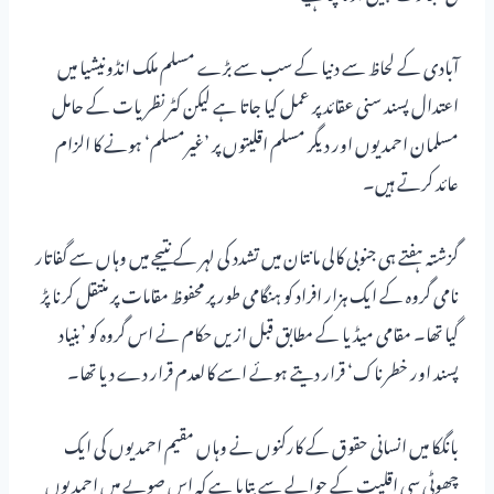
آبادی کے لحاظ سے دنیا کے سب سے بڑے مسلم ملک انڈونیشیا میں
اعتدال پسند سنی عقائد پر عمل کیا جاتا ہے لیکن کٹر نظریات کے حامل
مسلمان احمدیوں اور دیگر مسلم اقلیتوں پر ’غیرمسلم‘ ہونے کا الزام
عائد کرتے ہیں۔
گزشتہ ہفتے ہی جنوبی کالی مانتان میں تشدد کی لہر کے نتیجے میں وہاں سے گفاتار
نامی گروہ کے ایک ہزار افراد کو ہنگامی طور پر محفوظ مقامات پر منتقل کرنا پڑ
گیا تھا۔ مقامی میڈیا کے مطابق قبل ازیں حکام نے اس گروہ کو ’بنیاد
پسند اور خطرناک‘ قرار دیتے ہوئے اسے کالعدم قرار دے دیا تھا۔
بانگکا میں انسانی حقوق کے کارکنوں نے وہاں مقیم احمدیوں کی ایک
چھوٹی سی اقلیت کے حوالے سے بتایا ہے کہ اس صوبے میں احمدیوں