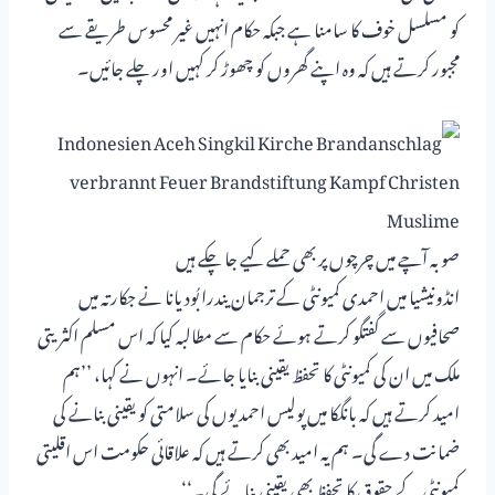
کو مسلسل خوف کا سامنا ہے جبکہ حکام انہیں غیر محسوس طریقے سے
مجبور کرتے ہیں کہ وہ اپنے گھروں کو چھوڑ کر کہیں اور چلے جائیں۔
صوبہ آچے میں چرچوں پر بھی حملے کیے جا چکے ہیں
انڈونیشیا میں احمدی کمیونٹی کے ترجمان یندرا بُودیانا نے جکارتہ میں
صحافیوں سے گفتگو کرتے ہوئے حکام سے مطالبہ کیا کہ اس مسلم اکثریتی
ملک میں ان کی کمیونٹی کا تحفظ یقینی بنایا جائے۔ انہوں نے کہا، ’’ہم
امید کرتے ہیں کہ بانگکا میں پولیس احمدیوں کی سلامتی کو یقینی بنانے کی
ضمانت دے گی۔ ہم یہ امید بھی کرتے ہیں کہ علاقائی حکومت اس اقلیتی
کمیونٹی کے حقوق کا تحفظ بھی یقینی بنائے گی۔‘‘