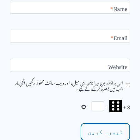
*
Name
*
Email
Website
اس براؤزر میں میرا نام، ای میل، اور ویب سائٹ محفوظ رکھیں اگلی بار
جب میں تبصرہ کرنے کےلیے۔
=
+
8