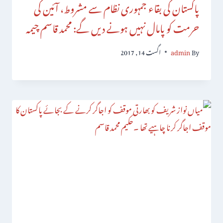
پاکستان کی بقاء جمہوری نظام سے مشروط، آئین کی
حرمت کو پامال نہیں ہونے دیں گے: محمد قاسم چیمہ
By
admin
اگست 14, 2017