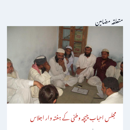
متعلقہ مضامین
مجلس احباب چیچہ وطنی کے ہفتہ وار اجلاس