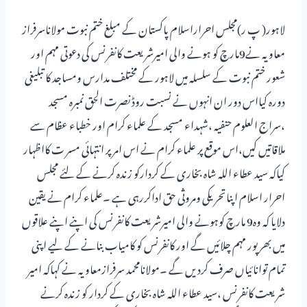
لاہور( پ ر)مجلس احراراسلام پاکستان کے مبلغ ختم نبوت مولاناسرفراز
معاویہ نے9مارچ کو ہونے والی امیرشریعت کانفرنس کی دعوتی مہم اور
شعور ختم نبوت کے سلسلہ میں لاہور کے مختلف مدارس ومساجد کا تبلیغی
دورہ کیااس دور ان انہوں نے نسبت روڈ نصرت الحق نمبرہ مسجد
،سراج العلوم حنفیہ ،شہداء مسجد کے علماء کرام اور خطباء عظام سے
ملاقاتیں کیں،اس موقع پر علماء کرام نے اس امر پر انتہائی مسر ت کااظہار
کیاکہ سید عطاء اللہ شاہ بخاری کے کردارکو زندہ کرنے کے لئے مجلس
احرار اسلام اپناتحریکی ومروثی حق اداکررہی ہے ۔علماء کرام نے یقین
دلایا کہ وہ9 مارچ کوہونے والی امیرشریعت کانفرنس کی اپنے اپنے علاقوں
میں بھرپور مہم چلائیں گے اور کانفرنس کو کامیاب بنانے کے لیے اپنی
تمام توانائیاں صرف کردیں گے ۔مولانامحمد سرفرازمعاویہ نے کہاکہ امیر
شریعت کانفرنس ،سید عطاء اللہ شاہ بخاری کے کردار کو زندہ کرنے