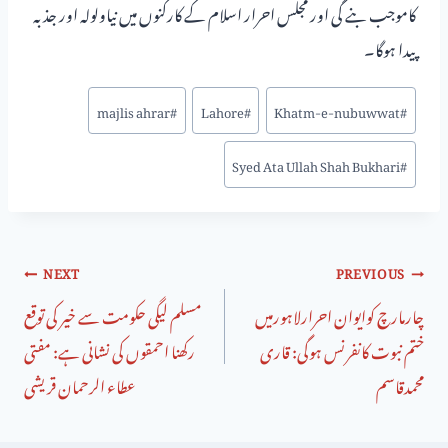
کاموجب بنے گی اور مجلس احرار اسلام کے کارکنوں میں نیاولولہ اور جذ بہ
پیدا ہوگا۔
majlis ahrar
#
Lahore
#
Khatm-e-nubuwwat
#
Syed Ata Ullah Shah Bukhari
#
NEXT
PREVIOUS
چارمارچ کوایوان احرارلاہورمیں
مسلم لیگی حکومت سے خیر کی توقع
ختم نبوت کانفرنس ہوگی: قاری
رکھنا احمقوں کی نشانی ہے: مفتی
محمدقاسم
عطاء الرحمان قریشی