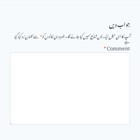
جواب دیں
آپ کا ای میل ایڈریس شائع نہیں کیا جائے گا۔
ضروری خانوں کو
*
سے نشان زد کیا گیا
ہے
*
Comment