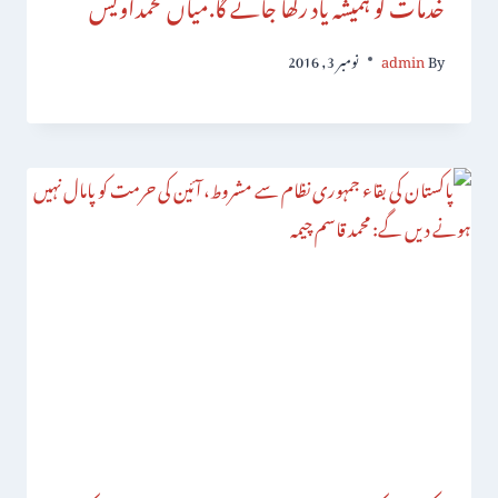
خدمات کو ہمیشہ یاد رکھا جائے گا.میاں محمداویس
By
admin
نومبر 3, 2016