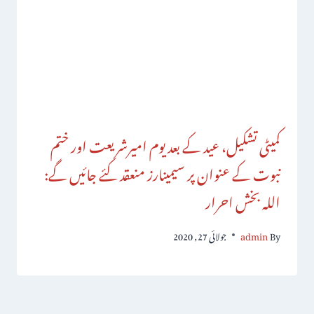
کمیٹی تشکیل، عید کے بعد یوم امیرشریعت اور ختم
نبوت کے عنوان پر سیمینارز منعقد کئے جائیں گے:
اللہ بخش احرار
By
admin
جولائی 27, 2020