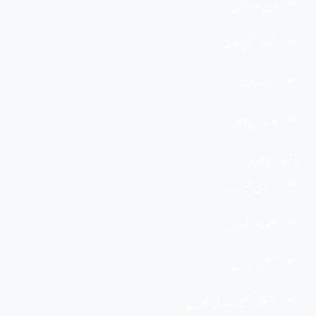
دین و دانش
تحفظ ختم نبوت
سیاسیات
کاروان احرار
اخبار الاحرار
مرکزی خبریں
صوبائی خبریں
ضلعی خبریں
متعلقہ تنظیمات کی خبریں