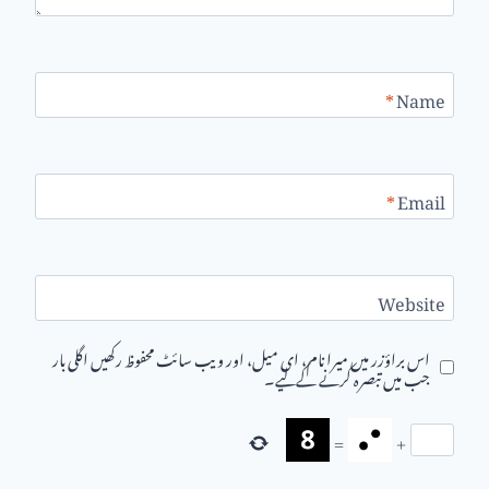
*
Name
*
Email
Website
اس براؤزر میں میرا نام، ای میل، اور ویب سائٹ محفوظ رکھیں اگلی بار
جب میں تبصرہ کرنے کےلیے۔
=
+