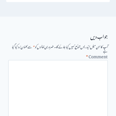
جواب دیں
آپ کا ای میل ایڈریس شائع نہیں کیا جائے گا۔
ضروری خانوں کو
*
سے نشان زد کیا گیا
ہے
*
Comment