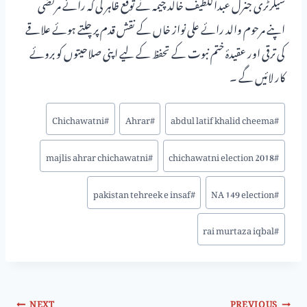
سیکرٹری جنرل عبداللطیف خالد چیمہ نے توقع ظاہر کی کہ رائے مرتضی
اپنے مرحوم والد رائے علی نواز خاں کے نقش قدم پر چلتے ہوئے علاقے
کی ترقی اور عقیدۂ ختم نبوت کے تحفظ کے لیے اپنی صلاحیتوں کو بروئے
کار لائیں گے ۔
Chichawatni
#
Ahrar
#
abdul latif khalid cheema
#
majlis ahrar chichawatni
#
chichawatni election 2018
#
pakistan tehreek e insaf
#
NA 149 election
#
rai murtaza iqbal
#
NEXT
PREVIOUS