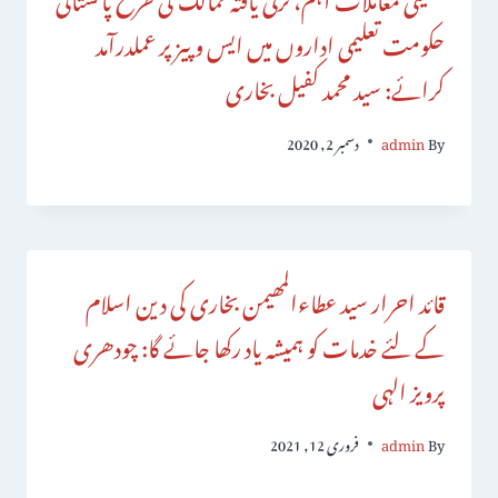
حکومت تعلیمی اداروں میں ایس و پیز پر عملدرآمد
کرائے: سید محمد کفیل بخاری
By
admin
دسمبر 2, 2020
قائد احرار سید عطاءالمھیمن بخاری کی دین اسلام
کے لئے خدمات کو ہمیشہ یاد رکھا جائے گا: چودھری
پرویز الہی
By
admin
فروری 12, 2021