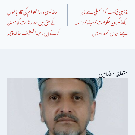
مذہبی قیادت کواسمبلی سے باہر
برطانوی دارالعوام کی قادیانیوں
رکھنانگران حکومت کاسیاہ کارنامہ
کے حق میں سفارشات کو مسترد
ہے: میاں محمد اویس
کرتے ہیں: عبداللطیف خالد چیمہ
متعلقہ مضامین