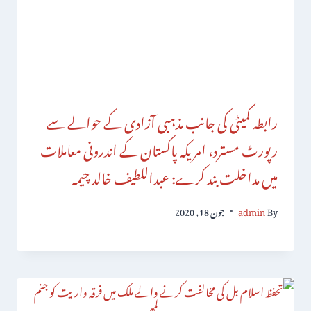
رابطہ کمیٹی کی جانب مذہبی آزادی کے حوالے سے
رپورٹ مسترد، امریکہ پاکستان کے اندرونی معاملات
میں مداخلت بند کرے: عبداللطیف خالد چیمہ
By
admin
جون 18, 2020