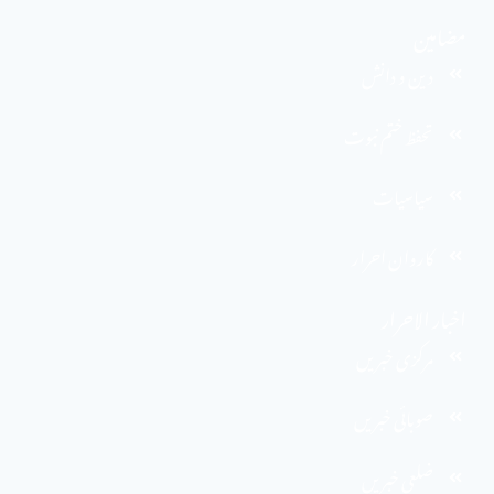
مضامین
دین و دانش
تحفظ ختم نبوت
سیاسیات
کاروان احرار
اخبار الاحرار
مرکزی خبریں
صوبائی خبریں
ضلعی خبریں