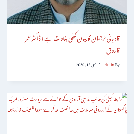
قادیانی ترجمان کا بیان کھلی بغاوت ہے : ڈاکٹر عمر
فاروق
By
admin
مئی 13, 2020