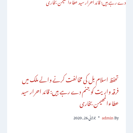
تحفظ اسلام بل کی مخالفت کرنے والے ملک میں
فرقہ واریت کو جنم دے رہے ہیں: قائد احرار سید
عطاءالمھیمن بخاری
By
admin
جولائی 26, 2020