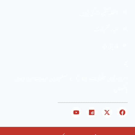
متعلقہ تنظیمات کی خبریں
اخبارِ ختم نبوت
قادیانی دنیا
پتہ
احرار مرکزی سیکرٹریٹ . 69 -C ، نیو مسلم ٹاؤن ، وحدت روڈ ، لاہور ،
پاکستان