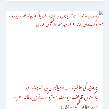
برطانیہ کی جانب سے قادیانیوں کی حمایت اور
پاکستان مخالف رپورٹ مسترد کرتے ہیں: قائد احرار
سید عطاءالمھیمن بخاری