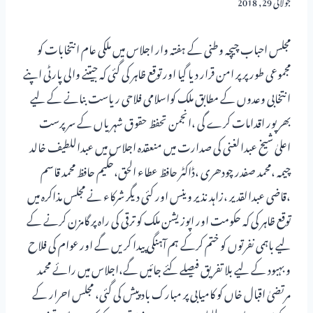
جولائی 29, 2018
مجلس احباب چیچہ وطنی کے ہفتہ وار اجلاس میں ملکی عام انتخابات کو
مجموعی طور پر پر امن قرار دیا گیا اور توقع ظاہر کی گئی کہ جیتنے والی پارٹی اپنے
انتخابی وعدوں کے مطابق ملک کواسلامی فلاحی ریاست بنانے کے لیے
بھر پور اقدامات کرے گی ،انجمن تحفظ حقوق شہریاں کے سرپرست
اعلیٰ شیخ عبدالغنی کی صدارت میں منعقدہ اجلاس میں عبداللطیف خالد
چیمہ ،محمد صفدر چودھری ،ڈاکٹر حافظ عطاء الحق،حکیم حافظ محمد قاسم
،قاضی عبدالقدیر ،زاہد نذیر وینس اور کئی دیگر شرکاء نے مجلس مذاکرہ میں
توقع ظاہر کی کہ حکومت اور اپوزیشن ملک کو ترقی کی راہ پر گامزن کرنے کے
لیے باہمی نفرتوں کو ختم کرکے ہم آہنگی پیدا کریں گے اور عوام کی فلاح
و بہبود کے لیے بلا تفریق فیصلے کئے جائیں گے،اجلاس میں رائے محمد
مرتضیٰ اقبال خاں کو کامیابی پر مبارک باد پیش کی گئی، مجلس احرار کے