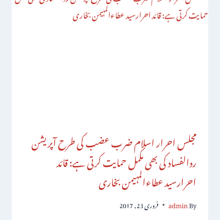
مجلس احرار اسلام ضرب عضب کی طرح آپریشن
ردالفساد کی بھی مکمل حمایت کرتی ہے: قائد
احرارسید عطاءالمہیمن بخاری
By
admin
فروری 23, 2017