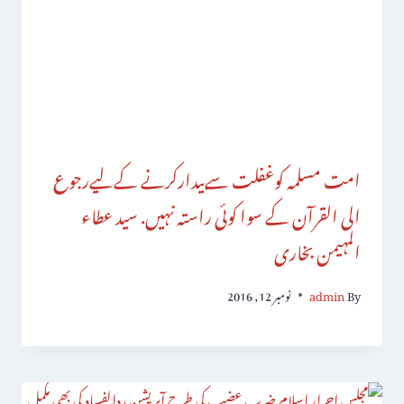
امت مسلمہ کوغفلت سےبیدارکرنے کےلیےرجوع
الی القرآن کے سوا کوئی راستہ نہیں. سید عطاء
المہیمن بخاری
By
admin
نومبر 12, 2016