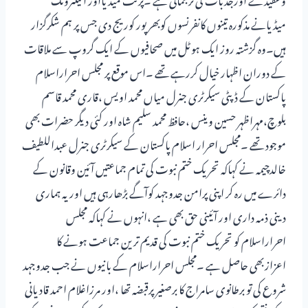
میڈیانے مذکورہ تینوں کانفرنسوں کوبھرپور کوریج دی جس پر ہم شکرگزار
ہیں۔وہ گزشتہ روز ایک ہوٹل میں صحافیوں کے ایک گروپ سے ملاقات
کے دوران اظہار خیال کررہے تھے ۔اس موقع پر مجلس احراراسلام
پاکستان کے ڈپٹی سیکرٹری جنرل میاں محمد اویس ،قاری محمد قاسم
بلوچ،مہراظہر حسین وینس ،حافظ محمد سلیم شاہ اور کئی دیگر حضرات بھی
موجود تھے ۔مجلس احرار اسلام پاکستان کے سیکرٹری جنرل عبداللطیف
خالدچیمہ نے کہاکہ تحریک ختم نبوت کی تمام جماعتیں آئین وقانون کے
دائرے میں رہ کر اپنی پرامن جدوجہد کوآگے بڑھارہی ہیں اوریہ ہماری
دینی ذمہ داری اور آئینی حق بھی ہے ،انہوں نے کہاکہ مجلس
احراراسلام کو تحریک ختم نبوت کی قدیم ترین جماعت ہونے کا
اعزازبھی حاصل ہے ۔مجلس احراراسلام کے بانیوں نے جب جدوجہد
شروع کی تو برطانوی سامراج کا برصغیر پرقبضہ تھا ،اور مرزاغلام احمد قادیانی