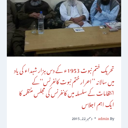
تحریک ختم نبوت 1953ء کے دس ہزار شہداء کی یاد
میں سالانہ ’’احرار ختم نبوت کانفرنس‘‘کے
انتظامات کے سلسلہ میں کانفرنس کی مجلس منتظمہ کا
ایک اہم اجلاس
By
admin
دسمبر 22, 2015