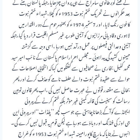
کے فتنے کوبرطانوی سامراج نے ہی پروان چڑھایا،جبکہ پاکستان بننے کے
بعد حکمرانوں نے تحریک ختم نبوت 1953ء کو کچلا،شہداء ختم نبوت
کاخون رنگ لایا، اور 7ستمبر 1974ء کو بھٹومرحوم کے دور اقتدار میں
لاہوری وقادیانی مرزائیوں کو آئینی طور پر غیر مسلم اقلیت قرار دیا گیا،جبکہ
آئینی وعدالتی فیصلوں پر عمل درآمد نہیں ہورہا ،اسی وجہ سے گزشتہ
مہینوں کشیدگی پیداہوئی ۔مجلس احراراسلام پاکستان کے نائب امیر سید
محمد کفیل بخاری نے صحافیوں سے گفتگو میں کہاکہ انتخابی اصلاحات کے
حوالے سے عقیدۂ ختم نبوت والے حلف نامے کوحذف کرنے اورپھر
بحالی سے مقتدر قوتوں نے عبرت حاصل نہیں کی ،اب پھر قانون توہین
رسالت کو سینیٹ کی قائمہ کمیٹی غیر مؤثر بلکہ ختم کرنے کے بیرونی
ایجنڈے کوآگے بڑھاناچاہتی ہے جو سب کچھ ’’پلڈاٹ‘‘اور بیرونی این
جی اوز کی فنڈنگ اور دباؤسے ہورہاہے لیکن قوم یہ قبول نہیں کرے گی۔
انہوں نے بتایاکہ مارچ کاپورامہینہ شہداء ختم نبوت 1953ء کو خراج