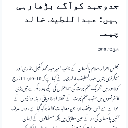
جدوجہد کوآگے بڑھارہی
ہیں: عبداللطیف خالد
چیمہ
مارچ 12, 2018
مجلس احراراسلام پاکستان کے نائب امیر سید محمد کفیل بخاری اور
سیکرٹری جنرل عبداللطیف خالد چیمہ نے کہاہے کہ 10-9اور 11مارچ
کولاہور میں تحریک ختم نبوت کی جماعتوں کی یکے بعد دیگرے تین بڑی
کانفرنسوں میں عقیدہ ختم نبوت کے تحفظ اورقادیانی ریشہ دوانیوں کے
حوالے سے جس مؤقف اور جن مطالبات کااعادہ کیاگیا ہے ،وہ نہ صرف
آئین پاکستان کی روکے عین مطابق ہیں بلکہ مسلمانوں کے ایمان
وعقیدے اورجذبات کی ترجمانی ہے ۔پرنٹ میڈیااور الیکٹرونک