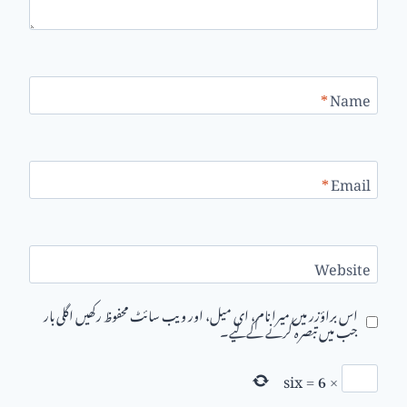
*
Name
*
Email
Website
اس براؤزر میں میرا نام، ای میل، اور ویب سائٹ محفوظ رکھیں اگلی بار
جب میں تبصرہ کرنے کےلیے۔
six
=
6
×