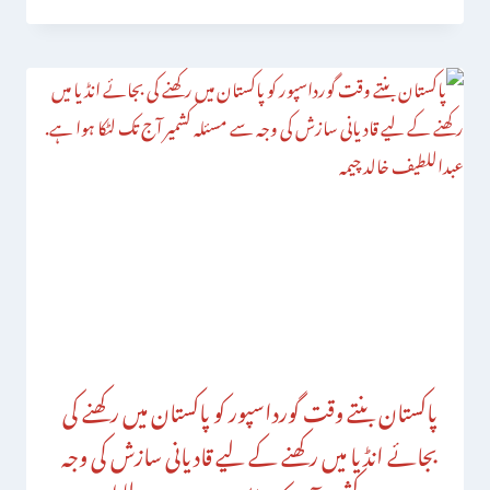
پاکستان بنتے وقت گورداسپور کو پاکستان میں رکھنے کی
بجائے انڈیا میں رکھنے کے لیے قادیانی سازش کی وجہ