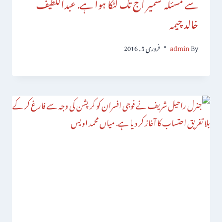
سے مسئلہ کشمیر آج تک لٹکا ہوا ہے. عبداللطیف
خالد چیمہ
By
admin
فروری 5, 2016