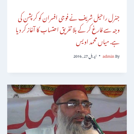
جنرل راحیل شریف نے فوجی افسران کو کرپشن کی
وجہ سے فارغ کر کے بلا تفریق احتساب کا آغاز کر دیا
ہے. میاں محمد اویس
By
admin
اپریل 27, 2016