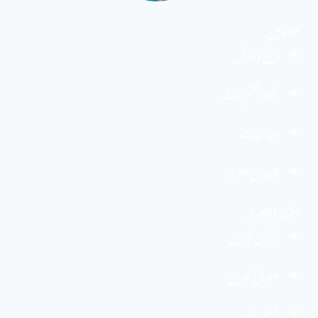
مضامین
دین و دانش
تحفظ ختم نبوت
سیاسیات
کاروان احرار
اخبار الاحرار
مرکزی خبریں
صوبائی خبریں
ضلعی خبریں