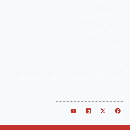
متعلقہ تنظیمات کی خبریں
اخبارِ ختم نبوت
قادیانی دنیا
پتہ
احرار مرکزی سیکرٹریٹ . 69 -C ، نیو مسلم ٹاؤن ، وحدت روڈ ، لاہور ،
پاکستان