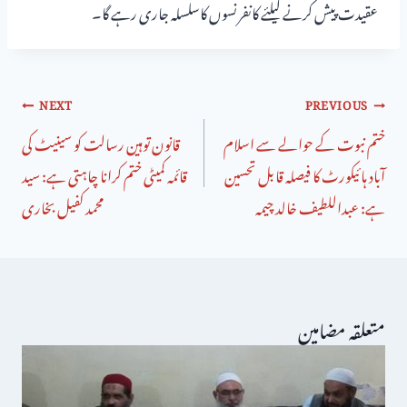
عقیدت پیش کرنے کیلئے کانفرنسوں کاسلسلہ جاری رہے گا۔
NEXT
PREVIOUS
ختم نبوت کے حوالے سے اسلام
قانون توہین رسالت کو سینیٹ کی
آباد ہائیکورٹ کا فیصلہ قابل تحسین
قائمہ کمیٹی ختم کرانا چاہتی ہے: سید
ہے: عبداللطیف خالد چیمہ
محمد کفیل بخاری
متعلقہ مضامین