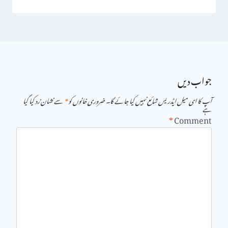
جواب دیں
آپ کا ای میل ایڈریس شائع نہیں کیا جائے گا۔
ضروری خانوں کو
*
سے نشان زد کیا گیا
ہے
*
Comment