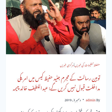
متعلقہ تنظیمات کی خبریں
|
مرکزی خبریں
توہین رسالت کے مجرم جنید حفیظ کیس میں امریکی
مداخلت قبول نہیں کریں گے: عبداللطیف خالد چیمہ
By
admin
دسمبر 3, 2019