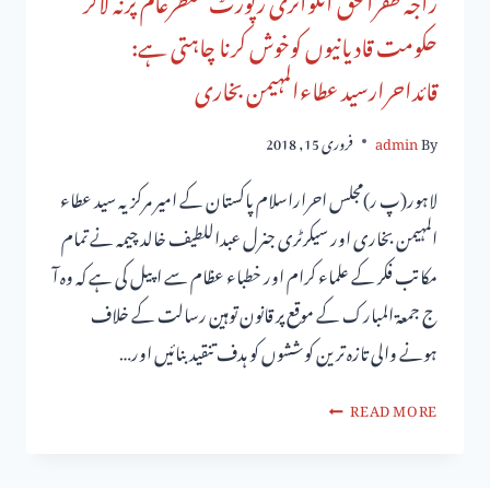
حکومت قادیانیوں کوخوش کرنا چاہتی ہے:
قائداحرارسید عطاءالمہیمن بخاری
By
admin
فروری 15, 2018
لاہور(پ ر)مجلس احراراسلام پاکستان کے امیر مرکزیہ سید عطاء
المہیمن بخاری اور سیکرٹری جنرل عبداللطیف خالد چیمہ نے تمام
مکاتب فکر کے علماء کرام اور خطباء عظام سے اپیل کی ہے کہ وہ آ
ج جمعۃ المبارک کے موقع پر قانون توہین رسالت کے خلاف
ہونے والی تازہ ترین کوششوں کو ہدف تنقید بنائیں اور…
READ MORE