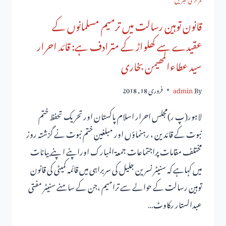
قانون توہین رسالت میں ترمیم مسلمانوں کے
عقیدے سے کھلواڑ کے مترادف ہے: قائد احرار
سید عطاءالمھیمن بخاری
By
admin
فروری 18, 2018
لاہور(پ ر)مجلس احرار اسلام پاکستان اورتحریک تحفظ ختم
نبوت کے قائدین ، رہنماؤں اور مبلغین ختم نبوت نے گزشتہ روز
مختلف مقامات پراجتماعات جمعۃ المبارک اوراپنے ا پنے بیانات
میں کہاہے کہ سنیٹر نسرین جلیل کی سربراہی میں قائمہ کمیٹی کی قانون
توہین رسالت کے حوالے سے ترامیم ،جن کے سامنے سنیٹر مفتی
عبدالستار رکاوٹ…