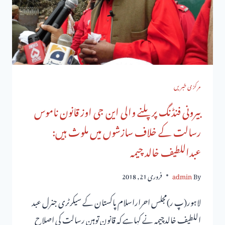
مرکزی خبریں
بیرونی فنڈنگ پر پلنے والی این جی اوز قانون ناموس
رسالت کے خلاف سازشوں میں ملوث ہیں:
عبداللطیف خالد چیمہ
By
admin
فروری 21, 2018
لاہور(پ ر)مجلس احراراسلام پاکستان کے سیکرٹری جنرل عبد
اللطیف خالدچیمہ نے کہاہے کہ قانون توہین رسالت کی اصلاح