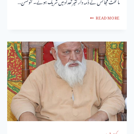
ماتحت مجالس کے ذمہ دار کثیر تعداد میں شریک ہوئے۔ کنونشن…
READ MORE
مرکزی خبریں