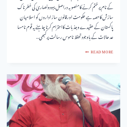
کے نام پر ختم کرنے کامنصوبہ دراصل یہودونصاریٰ کی خطرناک
سازش کاحصہ ہے حکومت اورقانون ساز اداروں کو اسلامیان
پاکستان کے عقیدے وجذ بات کااحترام کرنا چاہئے یہ قوم نامسا
عد حالات کے باوجودتحفظ ناموس رسالت پرکبھی…
READ MORE