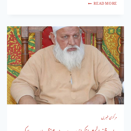
READ MORE
مرکزی خبریں
راجہ ظفرالحق انکوائری رپورٹ منظرعام پرنہ لاکر