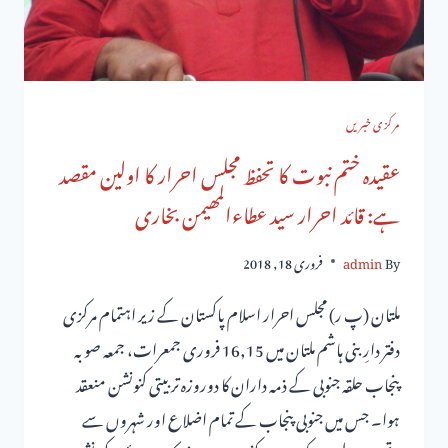
مرکزی خبریں
عقیدہ ختم نبوت کا تحفظ مجلس احرار کا اولین مقصد
ہے: قائد احرار سید عطاءالمھیمن بخاری
By
admin
فروری 18, 2018
ملتان (پ ر) مجلس احرار اسلام پاکستان کے زیر اہتمام مرکزی
دفتر دارِ بنی ہاشم ملتان میں 16,15 فروری جمعرات، جمعہ صوبہ
پنجاب حلقہ جنوبی کے ذمہ داران کا دوروزہ تربیتی کنونشن منعقد
ہوا۔ جس میں جنوبی پنجاب کے تمام اضلاع اور شہروں سے