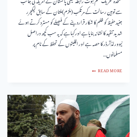
متحدہ تحریک ختم نبوت رابطہ کمیٹی پاکستان نے امریکہ کی جانب
سے توہین رسالت کے مرتکب (ملزم)ملتان کے سابق لیکچرر
جنیدحفیظ کو ظلم کا شکار قراردینے کے فیصلے کو مسترد کرتے ہوئے
شدید تنقید کا نشانہ بنایاہے اورکہاہے کہ یہ سب کچھ دراصل
نیوورلڈآرڈر کا حصہ ہے اور اقلیتوں کے تحفظ کے نام پر
مسلمانوں…
READ MORE