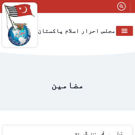
مجلس احرار اسلام پاکستان
مضامین
غزل… پروفیسر خالد شبیر احمد