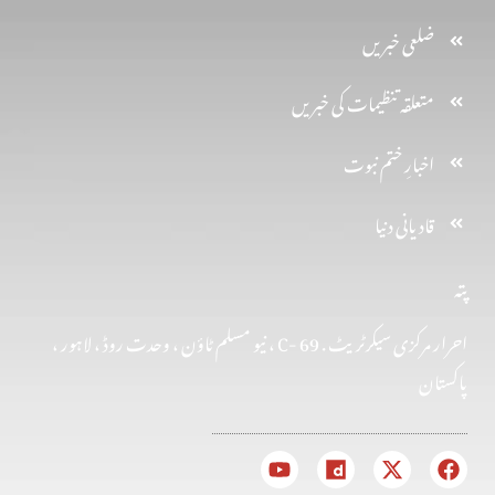
ضلعی خبریں
متعلقہ تنظیمات کی خبریں
اخبارِ ختم نبوت
قادیانی دنیا
پتہ
احرار مرکزی سیکرٹریٹ . 69 -C ، نیو مسلم ٹاؤن ، وحدت روڈ ، لاہور ،
پاکستان