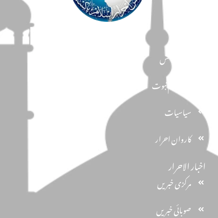
مضامین
دین و دانش
تحفظ ختم نبوت
سیاسیات
کاروان احرار
اخبار الاحرار
مرکزی خبریں
صوبائی خبریں