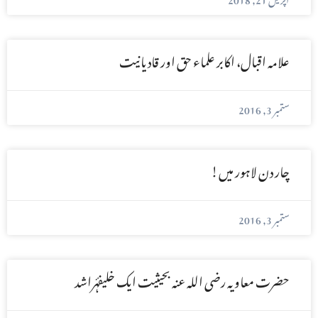
علامہ اقبال، اکابر علماء حق اور قادیانیت
ستمبر 3, 2016
چار دن لاہور میں!
ستمبر 3, 2016
حضرت معاویہ رضی اللہ عنہ بحیثیت ایک خلیفۂراشد