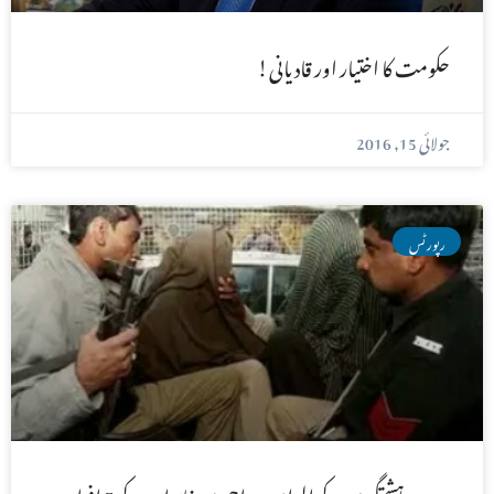
حکومت کا اختیار اور قادیانی!
جولائی 15, 2016
رپورٹس
بدین:دہشتگردی کے الزام میں احمدی خاندان کے 5 افراد