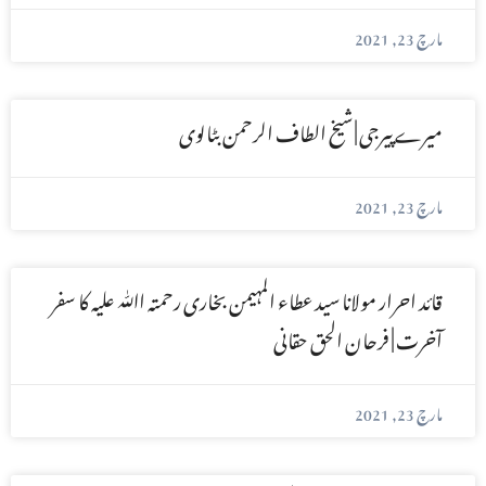
مارچ 23, 2021
میرے پیرجی | شیخ الطاف الرحمن بٹالوی
مارچ 23, 2021
قائد احرار مولانا سید عطاء المہیمن بخاری رحمتہ اﷲ علیہ کا سفر
آخرت | فرحان الحق حقانی
مارچ 23, 2021