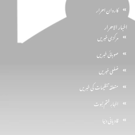
کاروان احرار
اخبار الاحرار
مرکزی خبریں
صوبائی خبریں
ضلعی خبریں
متعلقہ تنظیمات کی خبریں
اخبارِ ختم نبوت
قادیانی دنیا