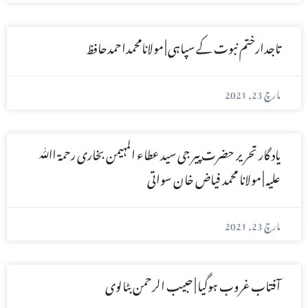
تاجدارختم نبوت کے سپاہی | مولانامحمداحمدحافظ
مارچ 23, 2021
یاد گار تحریر حضرت پیر جی سید عطاء المہیمن بخاری رحمۃ اﷲ
علیہ | مولانا محمد فیاض خان سواتی
مارچ 23, 2021
آفتاب غروب ہوگیا | حبیب الرحمن بٹالوی