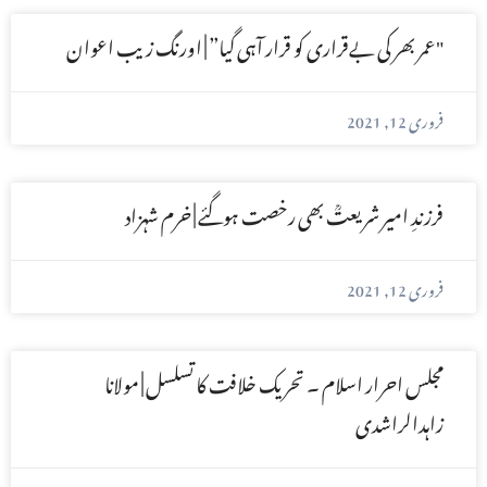
"عمر بھر کی بےقراری کو قرار آہی گیا” | اورنگ زیب اعوان
فروری 12, 2021
فرزندِ امیر شریعتؒ بھی رخصت ہوگئے | خرم شہــــزاد
فروری 12, 2021
مجلس احرار اسلام ۔ تحریک خلافت کا تسلسل | مولانا
زاہدالراشدی