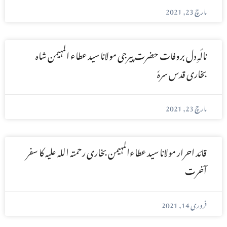
مارچ 23, 2021
نالٔہِ دل بروفات حضرت پیرجی مولانا سید عطاء المہیمن شاہ
بخاری قدس سرہٗ
مارچ 23, 2021
قائد احرار مولانا سید عطاءالمہیمن بخاری رحمتہ اللہ علیہ کا سفر
آخرت
فروری 14, 2021