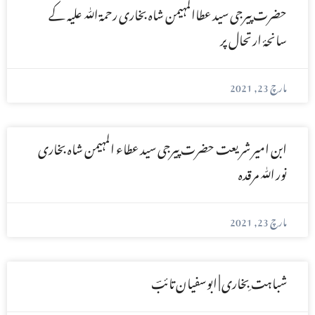
حضرت پیرجی سید عطاالمہیمن شاہ بخاری رحمۃ ﷲ علیہ کے
سانحۂ ارتحال پر
مارچ 23, 2021
ابن امیر شریعت حضرت پیرجی سید عطاء المہیمن شاہ بخاری
نور ﷲ مرقدہ
مارچ 23, 2021
شباہت ِبخاری | ابوسفیان تائبؔ