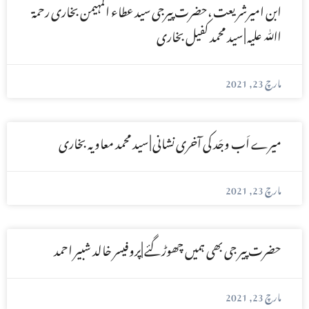
ابن امیرشریعت ،حضرت پیرجی سید عطاء المہیمن بخاری رحمۃ
اﷲ علیہ | سید محمد کفیل بخاری
مارچ 23, 2021
میرے اَب وجَد کی آخری نشانی | سید محمد معاویہ بخاری
مارچ 23, 2021
حضرت پیر جی بھی ہمیں چھوڑ گئے |پروفیسر خالد شبیر احمد
مارچ 23, 2021