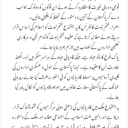
قومی و دینی غیرت کا مظاہرہ کرتے ہوئے ان قوتوں کو دوٹوک جواب
دے کر پاکستان کے آئین و دستور کے تحفظ کو یقینی بنائیں۔
احرار ختم نبوت کانفرنس کا یہ اجتماع ختم نبوت کو اسلام کی اساس قرار
دیتے ہوئے مطالبہ کرتا ہے کہ عقیدہ ختم نبوت کوتما م نجی و سرکاری
تعلیمی اداروں کے نصاب میں لازم جزو بنایا جائے۔
پاک فوج کا ماٹو جہاد ہے، جبکہ قادیانی جہادکے سراسر منکر ہیں اور اکھنڈ
بھارت اُن کاعقیدہ ہے۔ لہٰذا پاکستان کے سول و عسکری اداروں کی
کلیدی آسامیوں پر مسلط قادیانیوں کو فی الفور برطرف کیا جائے، بیرونی
ممالک کے پاکستانی سفارت خانوں میں موجود قادیانیوں کو نکال باہر کیا
جائے۔
یہ اجتماع ملک میں قادیانیوں کی بڑھتی ہوئی سرگرمیوں کو تشویشناک قرار
دیتا ہے اور انہیں ملت اسلامیہ کے اجماعی عقائد اور ملک کے دستور و
قانون کی صریح خلاف ورزی قرار دیتے ہوئے تمام ریاستی اداروں سے