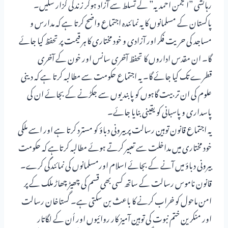
رہائشی ”انجمن احمدیہ” کے تسلط سے آزاد ہوکر زندگی گزار سکیں۔
پاکستان کے مسلمانوں کا یہ نمائندہ اجتماع واضح کرتا ہے کہ مدارس و
مساجد کی حریت فکر اور آزادی و خود مختاری کا ہر قیمت پر تحفظ کیا جائے
گا۔ ان مقدس اداروں کا تحفظ آخری سانس اور خون کے آخری
قطرے تک کیا جائے گا۔ یہ اجتماع حکومت سے مطالبہ کرتا ہے کہ دینی
علوم کی ان تربیت گاہوں کو پابندیوں سے جکڑنے کے بجائے ان کی
پاسداری و پاسبانی کو یقینی بنایا جائے۔
یہ اجتماع قانون توہین رسالت پر بیرونی دباؤ کو مسترد کرتا ہے اور اسے ملکی
خود مختاری میں مداخلت سے تعبیر کرتے ہوئے مطالبہ کرتاہے کہ حکومت
بیرونی دباؤ میں آنے کے بجائے اسلام اورمسلمانوں کی نمائندگی کرے۔
قانون ناموس رسالت کے ساتھ کسی بھی قسم کی چھیڑ چھاڑ ملک کے پر
امن ماحول کو خراب کرنے کا باعث بن سکتی ہے۔ گستاخان رسالت
اور منکرین ختم نبوت کی توہین آمیز کار روائیوں اور اُن کے لگاتار