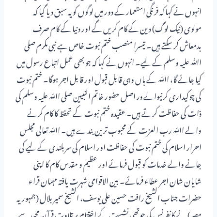
انہوں نے کہا کہ فرنگی استعمار کے دور میں لوگوں کو یہ سبق دیا گیا کہ
مولوی (نیک لوگ) دین کے کام کریں گے اور دنیا کے کام صرف
بدمعاش کر سکتے ہیں۔ تیسرا منصب ختم نبوت خاص ہے نبی مکرم صلی
اﷲ علیہ وسلم کے لیے۔ انہوں نے کہا کہ جو بھی عمل اتباع رسول میں
کیا جائے گا، اﷲ کے ہاں وہی قابل قبول اور قابل اجر ہوگا۔ ختم نبوت
کی چوکیداری کرنیوالے در اصل حضور خاتم النبیین صلی اﷲ علیہ وسلم کی
ذات کی حفاظت کرتے ہیں۔ عقیدہ ختم نبوت کے تحفظ کا کام کرنے
والے اﷲ رب العزت کے محبوب ترین بندے ہیں۔ اﷲ تعالی مجلس
احرار اسلام کی ختم نبوت کی حفاظت اور اسلام کی سربلندی کے لیے کی
جانے والے خدمات کو قبول فرمائے اور عظیم و مقدس کام کا اپنی
شایان شان اجر عطاء فرمائے۔ بین الاقوامی شہرت یافتہ مہمان قراء
حضرات جناب الشیخ رافت حسین علی یوسف، الشیخ سمیر بلال (جمہوریہ
مصر) نے کانفرنس کی چوتھی نشست کے اختتام پر تلاوت قرآن مجید سے