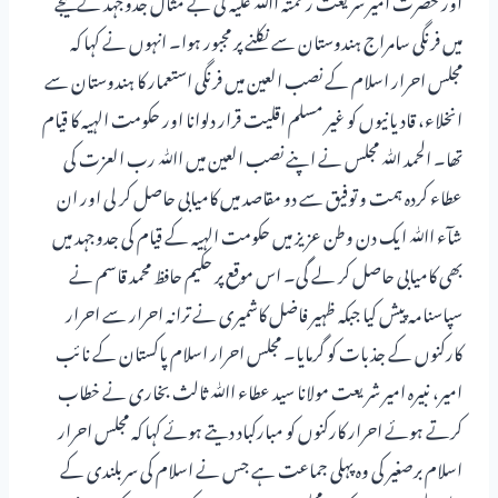
میں فرنگی سامراج ہندوستان سے نکلنے پر مجبور ہوا۔ انہوں نے کہا کہ
مجلس احرار اسلام کے نصب العین میں فرنگی استعمار کا ہندوستان سے
انخلاء، قادیانیوں کو غیر مسلم اقلیت قرار دلوانا اور حکومت الہیہ کا قیام
تھا۔ الحمد ﷲ مجلس نے اپنے نصب العین میں اﷲ رب العزت کی
عطاء کردہ ہمت و توفیق سے دو مقاصد میں کامیابی حاصل کر لی اور ان
شآء اﷲ ایک دن وطن عزیز میں حکومت الہیہ کے قیام کی جدوجہد میں
بھی کامیابی حاصل کر لے گی۔ اس موقع پر حکیم حافظ محمد قاسم نے
سپاسنامہ پیش کیا جبکہ ظہیر فاضل کاشمیری نے ترانہ احرار سے احرار
کارکنوں کے جذبات کو گرمایا۔ مجلس احرار اسلام پاکستان کے نائب
امیر، نبیرہ امیر شریعت مولانا سید عطاء اﷲ ثالث بخاری نے خطاب
کرتے ہوئے احرار کارکنوں کو مبارکباد دیتے ہوئے کہا کہ مجلس احرار
اسلام برصغیر کی وہ پہلی جماعت ہے جس نے اسلام کی سربلندی کے