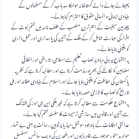
پھیلائے جانے والے گستاخانہ موادکا سدباب کر کے مسلمانوں کے
بنیادی ایمانی و انسانی حقوق کا احترام کیاجائے۔
چیئرمین سینیٹ کے اہم ترین منصب کے حلف نامہ میں ختم نبوت کے
اقرارکی عبارت شامل کر کے ملک کے آئین کی پاسداری اورعمل داری
کو یقینی بنایاجائے۔
یہ اجتماع بیرونی دباؤ پر نصاب تعلیم سے اسلامی، تاریخی اور اخلاقی
مضامین کو نکالنے کی بھرپور مذمت کرتا ہے اور مطالبہ کرتا ہے کہ نظریہ
پاکستان کی حفاظت کو یقینی بنایا جائے اور اسلام کے بنیادی عقائد اور ملی
تاریخ کو نصاب کا لازمی حصہ بنایا جائے۔
یہ اجتماع حکومت سے مطالبہ کرتا ہے کہ غیر ملکی این جی اوز کی فنڈنگ
سے آئین اور قانون میں سازشی ترمیمات کا سلسلہ ختم کیا جائے۔
عدالتی احکامات کے باوجود سوشل میڈیا پر توہین رسالت پر مبنی بے شمار
مواد بدستور موجود ہے، قادیانیوں اور ملحدین کی ویب سائٹس مسلسل