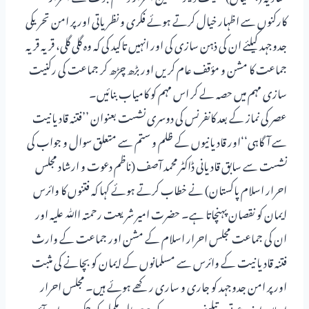
کارکنوں سے اظہار خیال کرتے ہوئے فکری و نظریاتی اور پر امن تحریکی
جدوجہد کیلئے ان کی ذہن سازی کی اور انہیں تاکید کی کہ وہ گلی گلی، قریہ قریہ
جماعت کا مشن و مؤقف عام کریں اور بڑھ چڑھ کر جماعت کی رکنیت
سازی مہم میں حصہ لے کر اس مہم کو کامیاب بنائیں۔
عصر کی نماز کے بعد کانفرنس کی دوسری نشست بعنوان ’’فتنہ قادیانیت
سے آگاہی‘‘اور قادیانیوں کے ظلم و ستم سے متعلق سوال و جواب کی
نشست سے سابق قادیانی ڈاکٹر محمد آصف (ناظم دعوت و ارشاد مجلس
احرار اسلام پاکستان) نے خطاب کرتے ہوئے کہا کہ فتنوں کا وائرس
ایمان کو نقصان پہنچاتا ہے۔ حضرت امیر شریعت رحمتہ اﷲ علیہ اور
ان کی جماعت مجلس احرار اسلام کے مشن اور جماعت کے وارث
فتنہ قادیانیت کے وائرس سے مسلمانوں کے ایمان کو بچانے کی مثبت
اور پر امن جدوجہد کو جاری و ساری رکھے ہوئے ہیں۔ مجلس احرار
اسلام اپنی دعوتی و تبلیغی جدوجہد کے 92سال مکمل کر چکی ہے اور آئندہ