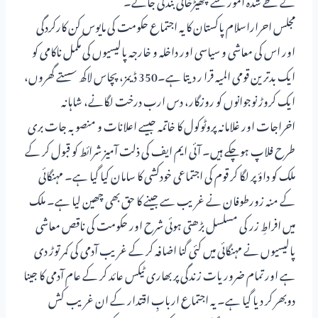
مجلس احراراسلام پاکستان کا یہ اجتماع حکومت کی مایوس کن کارکردگی
اور اس کی معاشی و سیاسی اور داخلہ و خارجہ پالیسیوں کی مکمل ناکامی کو
ایک بدترین قومی المیہ قرا ر دیتا ہے۔350 ڈیمز، پچاس لاکھ سستے گھروں،
ایک کروڑ نوجوانوں کو روزگار، دس ارب درخت لگانے، شاہانہ
اخراجات اور غلامانہ پروٹوکول کا خاتمہ جیسے اعلانات و منصوبہ جات بری
طرح فلاپ ہوچکے ہیں۔ آئی ایم ایف کی ذلت آمیز شرائط کو قبول کر کے
ملک کو داؤ پر لگا کر قوم کی اجتماعی خودکشی کا سامان کیا گیا ہے۔ مہنگائی
کے منہ زورطوفان نے غریب سے جینے کا حق بھی چھین لیا ہے۔ ملک
میں افراطِ زر کی مسلسل بڑھتی ہوئی شرح اور حکومت کی ناقص معاشی
پالیسیوں نے مہنگائی میں کئی گنا اضافہ کر کے غریب آدمی کی کمر توڑ دی
ہے اور تمام ضروریات زندگی پر بھاری ٹیکس عائد کر کے عام آدمی کا جینا
دوبھر کر دیا گیا ہے۔ یہ اجتماع اربابِ اقتدار کے ان غریب کش