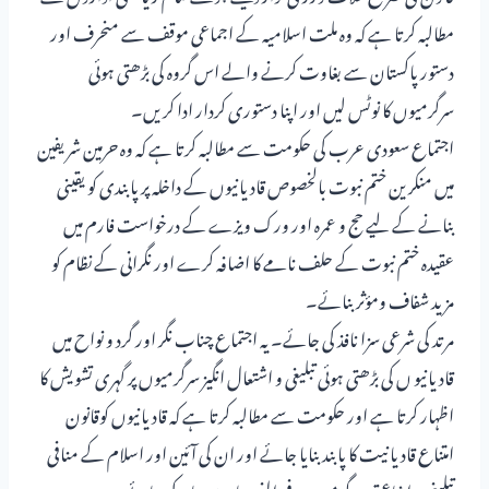
مطالبہ کرتا ہے کہ وہ ملت اسلامیہ کے اجماعی موقف سے منحرف اور
دستور پاکستان سے بغاوت کرنے والے اس گروہ کی بڑھتی ہوئی
سرگرمیوں کا نوٹس لیں اور اپنا دستوری کردار ادا کریں۔
اجتماع سعودی عرب کی حکومت سے مطالبہ کرتا ہے کہ وہ حرمین شریفین
میں منکرین ختم نبوت بالخصوص قادیانیوں کے داخلہ پر پابندی کو یقینی
بنانے کے لیے حج و عمرہ اور ورک ویزے کے درخواست فارم میں
عقیدہ ختم نبوت کے حلف نامے کا اضافہ کرے اور نگرانی کے نظام کو
مزید شفاف ومؤثر بنائے۔
مرتد کی شرعی سزا نافذ کی جائے۔ یہ اجتماع چناب نگر اور گرد و نواح میں
قادیانیو ں کی بڑھتی ہوئی تبلیغی و اشتعال انگیز سرگرمیوں پر گہری تشویش کا
اظہار کرتا ہے اور حکومت سے مطالبہ کرتا ہے کہ قادیانیوں کوقانون
امتناع قادیانیت کا پابند بنایا جائے اور ان کی آئین اور اسلام کے منافی
تبلیغی و اشاعتی سرگرمیوں پرفی الفور پابندی عائد کی جائے۔