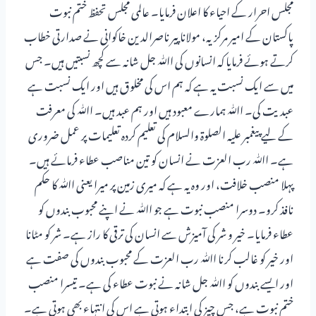
مجلس احرار کے احیاء کا اعلان فرمایا۔ عالمی مجلس تحفظ ختم نبوت
پاکستان کے امیر مرکزیہ، مولانا پیر ناصرالدین خاکوانی نے صدارتی خطاب
کرتے ہوئے فرمایا کہ انسانوں کی اﷲ جل شانہ سے کچھ نسبتیں ہیں۔ جس
میں سے ایک نسبت یہ ہے کہ ہم اس کی مخلوق ہیں اور ایک نسبت ہے
عبدیت کی۔ اﷲ ہمارے معبود ہیں اور ہم عبد ہیں۔ اﷲ کی معرفت
کے لیے پیغمبر علیہ الصلوۃ والسلام کی تعلیم کردہ تعلیمات پر عمل ضروری
ہے۔ اﷲ رب العزت نے انسان کو تین مناصب عطاء فرمائے ہیں۔
پہلا منصب خلافت، اور وہ یہ ہے کہ میری زمین پر میرا یعنی اﷲ کا حکم
نافذ کرو۔ دوسرا منصب نبوت ہے جو اﷲ نے اپنے محبوب بندوں کو
عطاء فرمایا۔ خیر و شر کی آمیزش سے انسان کی ترقی کا راز ہے۔ شر کو مٹانا
اور خیر کو غالب کرنا اﷲ رب العزت کے محبوب بندوں کی صفت ہے
اور ایسے بندوں کو اﷲ جل شانہ نے نبوت عطاء کی ہے۔ تیسرا منصب
ختم نبوت ہے، جس چیز کی ابتداء ہوتی ہے اس کی انتہاء بھی ہوتی ہے۔