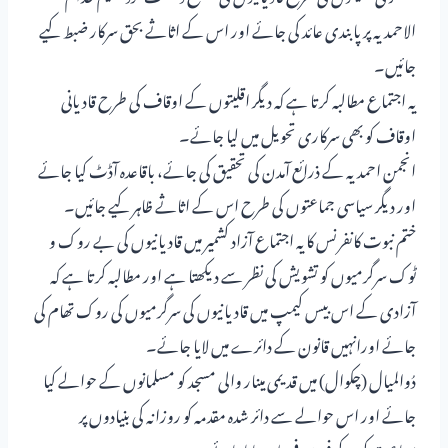
الاحمدیہ پر پابندی عائد کی جائے اور اس کے اثاثے بحق سرکار ضبط کیے
جائیں۔
یہ اجتماع مطالبہ کرتا ہے کہ دیگر اقلیتوں کے اوقاف کی طرح قادیانی
اوقاف کو بھی سرکاری تحویل میں لیا جائے۔
انجمن احمدیہ کے ذرائع آمدن کی تحقیق کی جائے، باقاعدہ آڈٹ کیا جائے
اور دیگر سیاسی جماعتوں کی طرح اس کے اثاثے ظاہر کیے جائیں۔
ختم نبوت کانفرنس کا یہ اجتماع آزاد کشمیر میں قادیانیوں کی بے روک و
ٹوک سرگرمیوں کو تشویش کی نظر سے دیکھتا ہے اور مطالبہ کرتا ہے کہ
آزادی کے اس بیس کیمپ میں قادیانیوں کی سرگرمیوں کی روک تھام کی
جائے اورانہیں قانون کے دائرے میں لایا جائے۔
دُوالمیال (چکوال) میں قدیمی مینار والی مسجد کو مسلمانوں کے حوالے کیا
جائے اور اس حوالے سے دائر شدہ مقدمہ کو روزانہ کی بنیادوں پر
سماعت کر کے فوری فیصلہ سنایاجائے۔