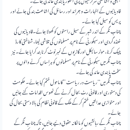
قادیانیوں کے اخبارات و جرائد اور رسائل کی اشاعت بند کی جائے اور
پریس کو سیل کیا جائے۔
چناب نگر کے اندر شہر کے سیل راستوں کو کھولا جائے۔قادیانیوں کی
غنڈہ گردی اور سیکورٹی کے نام پر مسلمانوں کی تلاشی لینا، شناختی کارڈ
چیک کرنا، موٹر سائیکل اور گاڑیوں کے نمبر نوٹ کرنا بند کرایا جائے۔ نیز
چناب نگر میں سیکورٹی کے نام پر مسلمانوں کو ہراساں کرنے والوں پر
سخت پابندی عائد کی جائے۔
چناب نگر میں‘‘ریاست در ریاست ’’کا ماحول ختم کیا جائے۔ حکومت
کی دستوری اور قانونی رٹ بحال کرنے کے ٹھوس اقدامات کئے جائیں
اور متوازی عدالتیں ختم کر کے ملک کے قانونی نظام کی بالا دستی بحال کی
جائے۔
چناب نگر کے رہائشیوں کو مالکانہ حقوق دئیے جائیں، تاکہ چناب نگر کے