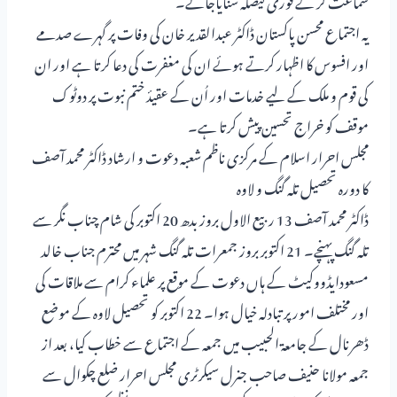
یہ اجتماع محسن پاکستان ڈاکٹر عبدالقدیر خان کی وفات پر گہرے صدمے
اور افسوس کا اظہار کرتے ہوئے ان کی مغفرت کی دعا کرتا ہے اور ان
کی قوم و ملک کے لیے خدمات اور اُن کے عقیدٔ ختم نبوت پر دوٹوک
موقف کو خراج تحسین پیش کرتا ہے۔
مجلس احرار اسلام کے مرکزی ناظم شعبہ دعوت و ارشاد ڈاکٹر محمد آصف
کا دورہ تحصیل تلہ گنگ و لاوہ
ڈاکٹر محمد آصف 13 ربیع الاول بروز بدھ 20 اکتوبر کی شام چناب نگر سے
تلہ گنگ پہنچے۔ 21 اکتوبر بروز جمعرات تلہ گنگ شہر میں محترم جناب خالد
مسعودایڈووکیٹ کے ہاں دعوت کے موقع پر علماء کرام سے ملاقات کی
اور مختلف امور پر تبادلہ خیال ہوا۔ 22 اکتوبر کو تحصیل لاوہ کے موضع
ڈھرنال کے جامعۃ الحبیب میں جمعہ کے اجتماع سے خطاب کیا، بعد از
جمعہ مولانا حنیف صاحب جنرل سیکرٹری مجلس احرار ضلع چکوال سے