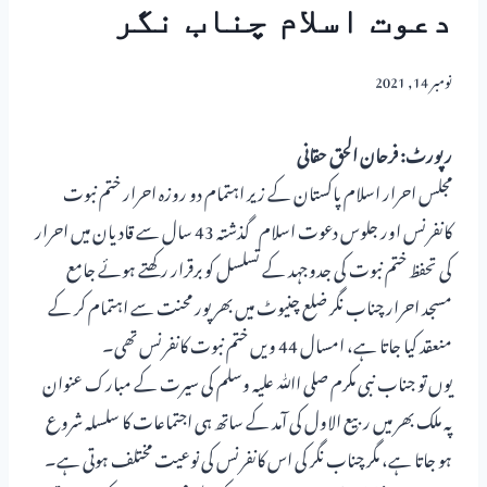
دعوت اسلام چناب نگر
نومبر 14, 2021
رپورٹ: فرحان الحق حقانی
مجلس احرار اسلام پاکستان کے زیر اہتمام دو روزہ احرار ختم نبوت
کانفرنس اور جلوس دعوت اسلام گذشتہ 43 سال سے قادیان میں احرار
کی تحفظ ختم نبوت کی جدوجہد کے تسلسل کو برقرار رکھتے ہوئے جامع
مسجد احرار چناب نگر ضلع چنیوٹ میں بھرپور محنت سے اہتمام کر کے
منعقد کیا جاتا ہے، امسال 44 ویں ختم نبوت کانفرنس تھی۔
یوں تو جناب نبی مکرم صلی اﷲ علیہ وسلم کی سیرت کے مبارک عنوان
پہ ملک بھر میں ربیع الاول کی آمد کے ساتھ ہی اجتماعات کا سلسلہ شروع
ہو جاتا ہے، مگر چناب نگر کی اس کانفرنس کی نوعیت مختلف ہوتی ہے۔