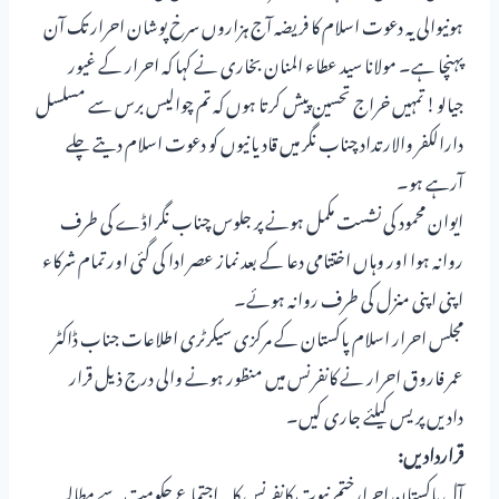
ہونیوالی یہ دعوت اسلام کا فریضہ آج ہزاروں سرخ پوشان احرار تک آن
پہنچا ہے۔ مولانا سید عطاء المنان بخاری نے کہا کہ احرار کے غیور
جیالو! تمہیں خراج تحسین پیش کرتا ہوں کہ تم چوالیس برس سے مسلسل
دارالکفر والارتداد چناب نگر میں قادیانیوں کو دعوت اسلام دیتے چلے
آرہے ہو۔
ایوان محمود کی نشست مکمل ہونے پر جلوس چناب نگر اڈے کی طرف
روانہ ہوا اور وہاں اختتامی دعا کے بعد نماز عصر ادا کی گئی اور تمام شرکاء
اپنی اپنی منزل کی طرف روانہ ہوئے۔
مجلس احرار اسلام پاکستان کے مرکزی سیکرٹری اطلاعات جناب ڈاکٹر
عمر فاروق احرار نے کانفرنس میں منظور ہونے والی درج ذیل قرار
دادیں پریس کیلئے جاری کیں۔
قراردادیں:
آل پاکستان احرارختم نبوت کانفرنس کا یہ اجتماع حکومت سے مطالبہ