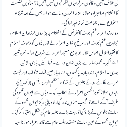
کی خلاف آئین و قانون سرگرمیاں نظر کیوں نہیں آتیں؟؟ ساتویں نشست
کا اختتام صاحبزادہ مولانا عزیز احمد کی دعا سے ہوا۔ جس کے بعد شرکاء
اجتماع نے باجماعت نماز ظہر ادا کی۔
دو روزہ احرار ختم نبوت کانفرنس کے اختتام پر ہزاروں فرزندان اسلام،
مجاہدین ختم نبوت اور سرخ پوشان احرار نے قادیانیوں کو دعوت اسلام
کا فقیدالمثال جلوس نکالا جو جامع مسجد احرار سے شروع ہوا۔ نعرہ تکبیر،
اﷲ اکبر۔ محمد ہمارے، بڑی شان والے۔ فرما گئے یہ ہادی، لا نبی
بعدی۔ اسلام، زندہ باد۔ پاکستان، زندہ باد جیسے فلک شگاف اور مثبت
نعرے لگاتے ہوئے جلوس کے شرکاء منظم طور پر اقصی چوک پہنچے
جہاں مولانا تنویرالحسن احرار نے خطاب کیا۔ وہاں سے ایوان محمود کی
طرف آگے بڑھے تو عجیب سماں بندھ گیا، قادیانی مرکز ایوان محمود کے
سامنے جلوس نے پڑاؤ کیا تو بہت بڑے جلسہ عام کی شکل اختیار کر گیا۔
ایوان محمود کے عین سامنے منعقدہ جلسہ عام سے قائد احرار مولانا سید