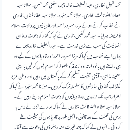
محمد کفیل بخاری، عبداللطیف خالد چیمہ، مفتی محمد حسن، مولانا سید
عطاء اﷲ ثالث بخاری، مولانا محمد مغیرہ، مولانا سید عطائالمنان بخاری
نے خطاب کرتے ہوئے مرزا مسرور احمد اور قادیانیوں پر دعوت اسلام
کا فریضہ دہرایا۔ سید محمد کفیل بخاری نے کہا کہ کفار کو دعوت دینا ہی
انسانیت کی سب سے بڑی خدمت ہے۔ عبداللطیف خالد چیمہ نے
یہاں اپنے خطاب میں کہا کہ مرزا مسرور احمد اور قادیانیوں کے لیے دو
ہی راستے ہیں یا توہ ارتداد و زندقہ کو چھوڑ کر اسلام قبول کر لیں یا اپنی
متعینہ مذہبی و آئینی حیثیت تسلیم کر کے پاکستان میں رہیں اور وطن عزیز
کیخلاف گھناؤنی سازشوں کا سلسلہ ترک کر دیں۔ مولانا محمد مغیرہ نے کہا کہ
احرار جب تک زندہ ہیں وہ قادیانیوں کو دعوت اسلام دیتے رہیں گے۔
مولانا سید عطاء اﷲ ثالث بخاری نے کہا کہ ہمارے اکابر نے برس ہا
برس کی محنت کے بعد قانونی و آئینی طور پر قادیانیوں کی حیثیت طے
کروائی۔ انہوں نے کہا کہ چند غیرت مند رہنماؤں کی دعوت سے آغاز