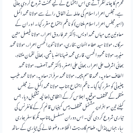
محرم کا چاند نظر آتے ہی اس اجتماع کے لیے محنت شروع کر دی جاتی
ہے، مجلس احرار اسلام کی عاملہ نے اتفاق رائے سے مولانا محمد اکمل
(امیر مجلس احرار اسلام ملتان) کو ناظم اجتماع مقرر کیا۔ اور ان کے
معاونین میں میاں محمد اویس، ڈاکٹر عمر فاروق احرار، مولانا فیصل متین
سرگانہ، مولانا سید عطاء المنان بخاری، مولانا تنویرالحسن احرار، مولانا محمد
مغیرہ، مولانا محمود الحسن، قاری محمد ضیائاﷲ ہاشمی، بھائی لقمان منشاد،
بھائی اشرف علی احرار، بھائی علی اصغر، ڈاکٹر محمد آصف، مولانا محمد
الطاف معاویہ، محمد قاسم چیمہ، مولانا محمد سرفراز معاویہ، مولانا محمد طیب
چنیوٹی کو مقرر کیا گیا۔ ناظم اجتماع جناب مولانا محمد اکمل نے مجلس
منتظمہ کے مختلف موقع پہ اجلاس کر کے انتظامی ڈھانچہ تشکیل دیا، جس
کیلئے تین سو افراد پر مشتمل مختلف بیس کمیٹیاں قائم کر کے کانفرنس کی
تیاری شروع کر دی گئی۔ اس دوران مسلسل چناب نگر کا سفر جاری
رہا، جہاں پنڈال، طعام گاہ، بیت الخلاء، وضو خانے کی تیاری کے ساتھ