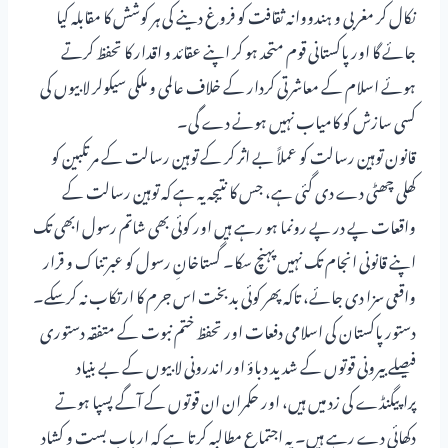
نکال کر مغربی و ہندووانہ ثقافت کو فروغ دینے کی ہر کوشش کا مقابلہ کیا
جائے گا اور پاکستانی قوم متحد ہو کر اپنے عقائد و اقدار کا تحفظ کرتے
ہوئے اسلام کے معاشرتی کردار کے خلاف عالمی و ملکی سیکولر لابیوں کی
کسی سازش کو کامیاب نہیں ہونے دے گی۔
قانون توہین رسالت کو عملاً بے اثر کر کے توہین رسالت کے مرتکبین کو
کھلی چھٹی دے دی گئی ہے، جس کا نتیجہ یہ ہے کہ توہین رسالت کے
واقعات پے در پے رونما ہو رہے ہیں اور کوئی بھی شاتم رسول ابھی تک
اپنے قانونی انجام تک نہیں پہنچ سکا۔ گستاخانِ رسول کو عبرتناک و قرار
واقعی سزا دی جائے، تاکہ پھر کوئی بدبخت اس جرم کا ارتکاب نہ کرسکے۔
دستور پاکستان کی اسلامی دفعات اور تحفظ ختم نبوت کے متفقہ دستوری
فیصلے بیرونی قوتوں کے شدید دباؤ اور اندرونی لابیوں کے بے بنیاد
پراپیگنڈے کی زد میں ہیں، اور حکمران ان قوتوں کے آگے پسپا ہوتے
دکھائی دے رہے ہیں۔ یہ اجتماع مطالبہ کرتا ہے کہ اربابِ بست و کشاد