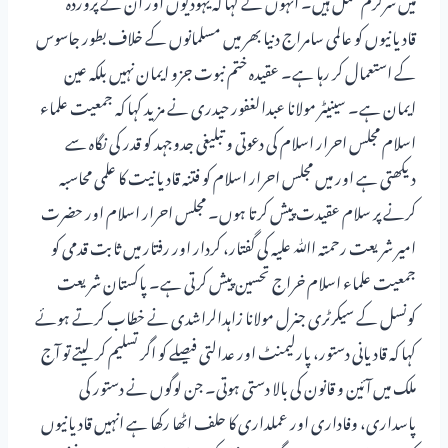
قادیانیوں کو عالمی سامراج دنیا بھر میں مسلمانوں کے خلاف بطور جاسوس
کے استعمال کر رہا ہے۔ عقیدہ ختم نبوت جزو ایمان نہیں بلکہ عین
ایمان ہے۔ سینیٹر مولانا عبدالغفور حیدری نے مزید کہا کہ جمعیت علماء
اسلام مجلس احرار اسلام کی دعوتی و تبلیغی جدوجہد کو قدر کی نگاہ سے
دیکھتی ہے اور میں مجلس احرار اسلام کو فتنہ قادیانیت کا علمی محاسبہ
کرنے پر سلام عقیدت پیش کرتا ہوں۔ مجلس احرار اسلام اور حضرت
امیر شریعت رحمتہ اﷲ علیہ کی گفتار، کردار اور رفتار میں ثابت قدمی کو
جمعیت علماء اسلام خراج تحسین پیش کرتی ہے۔ پاکستان شریعت
کونسل کے سیکرٹری جنرل مولانا زاہدالراشدی نے خطاب کرتے ہوئے
کہا کہ قادیانی دستور، پارلیمنٹ اور عدالتی فیصلے کو اگر تسلیم کر لیتے تو آج
ملک میں آئین و قانون کی بالا دستی ہوتی۔ جن لوگوں نے دستور کی
پاسداری، وفاداری اور عملداری کا حلف اٹھا رکھا ہے انہیں قادیانیوں