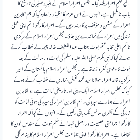
لیے علم احرار بلند کیا۔ مجلس احرار اسلام کے بغیر برصغیر کی تاریخ کا
باب نا مکمل ہے، انہوں نے اس عزم کا اظہار و اعادہ کیا کہ ہم اکابرین
احرار کے مشن و مؤقف پر کاربند رہیں گے۔ احرار کارکنو! تم اپنی عملی
زندگی میں احرار کے نمائندے بن جاؤ۔ مجلس احرار اسلام کے مرکزی
ناظم اعلی مجاہد ختم نبوت جناب عبداللطیف خالد چیمہ نے خطاب کرتے
ہوئے کہا کہ نبی مکرم صلی اﷲ علیہ وسلم کی نبوت و رسالت کے بعد
نبوت کا دعوی کفر و زندقہ ہے۔ مجلس احرار اسلام پاکستان کے امیر
مرکزیہ، قائد احرار مولانا سید محمد کفیل بخاری نے خطاب کرتے ہوئے
کہا کہ مجلس احرار اسلام ایک دینی اور تاریخی امانت ہے، جو اکابرین
احرار نے ہمارے سپرد کی۔ ہم اکابرین احرار کی سپرد کی ہوئی امانت کو
زندگی کے آخری سانس تک باقی رکھیں گے۔ انہوں نے کہا کہ احرار
کارکنو! جماعتی عصبیت در اصل شہدائے ختم نبوت کے مقدس خون کا
تقاضا ہے۔ احرار کارکنو! اپنی جماعت مجلس احرار اسلام کا پیغام گلی