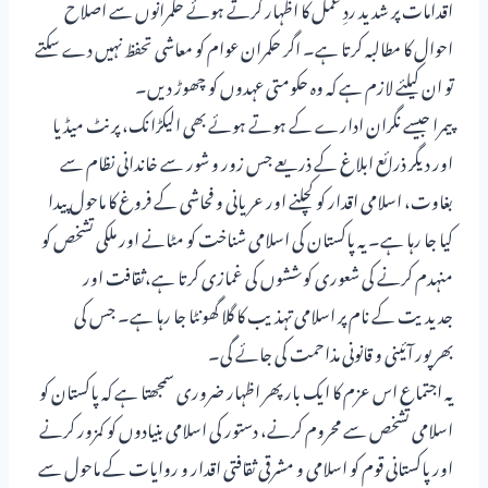
اقدامات پر شدید ردِ عمل کا اظہار کرتے ہوئے حکمرانوں سے اصلاح
احوال کا مطالبہ کرتا ہے۔ اگر حکمران عوام کو معاشی تحفظ نہیں دے سکتے
تو ان کیلئے لازم ہے کہ وہ حکومتی عہدوں کو چھوڑ دیں۔
پیمرا جیسے نگران ادارے کے ہوتے ہوئے بھی الیکڑانک، پرنٹ میڈیا
اور دیگر ذرائع ابلاغ کے ذریعے جس زور و شور سے خاندانی نظام سے
بغاوت، اسلامی اقدار کو کچلنے اور عریانی و فحاشی کے فروغ کا ماحول پیدا
کیا جا رہا ہے۔ یہ پاکستان کی اسلامی شناخت کو مٹانے اور ملکی تشخص کو
منہدم کرنے کی شعوری کوششوں کی غمازی کرتا ہے،ثقافت اور
جدیدیت کے نام پر اسلامی تہذیب کا گلا گھونٹا جا رہا ہے۔ جس کی
بھرپور آئینی و قانونی مذاحمت کی جائے گی۔
یہ اجتماع اس عزم کا ایک بار پھر اظہار ضروری سمجھتا ہے کہ پاکستان کو
اسلامی تشخص سے محروم کرنے، دستور کی اسلامی بنیادوں کو کمزور کرنے
اور پاکستانی قوم کو اسلامی و مشرقی ثقافتی اقدار و روایات کے ماحول سے