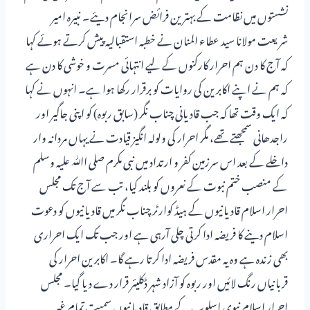
نشستوں میں نظامت کے بہترین فرائض سرانجام دیئے۔ نبیرہ امیر
شریعت مولانا سید عطاء المنان نے خطبہ استقبالیہ پیش کرتے ہوئے کہا
کہ آج کا دن ہم احرار کارکنوں کے لیے انتہائی مسرت و خوشی کا دن ہے
کہ ہم نے اپنے اکابرین کی روایات کو برقرار رکھا ہوا ہے۔ انہوں نے کہا
کہ ایک وقت تھا کہ جب قادیانی چناب نگر (سابق ربوہ) کو اپنی جاگیر اور
راجدھانی سمجھتے تھے، مگر احرار کی ولولہ انگیز قیادت نے یہاں مردانہ وار
داخلے کے بعد اس سرزمین کفر و ارتداد میں نبی مکرم صلی اﷲ علیہ وسلم
کے منصب ختم نبوت کے نعروں کو بلند کیا، تب سے آج تک مجلس
احرار اسلام قادیانیوں کے ہیڈ کوارٹر چناب نگر میں قادیانیوں کو دعوت
اسلام دینے کا فریضہ ادا کرتی چلی آرہی ہے اور جب تک ایک احراری
بھی زندہ ہے وہ یہ مقدس فریضہ ادا کرتا رہے گا۔ اکابرین احرار کی
قربانیاں رنگ لائیں اور ربوہ کو آزاد شہر ڈکلیئر قرار دے دیا گیا۔ مجلس
احرار اسلام نبوی اسلوب کے مطابق قادیانیوں سمیت تمام غیر