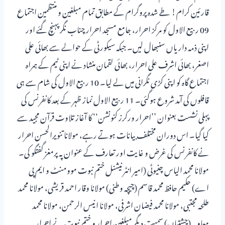
قارئین کرام! طے شدہ پروگرام کے مطابق تمام مبلغین و منتظمین اجتماع
09 ربیع الاول کو مرکز احرار، جامع مسجد احرار چناب نگر پہنچ گئے اور
اپنی ذمہ داریاں سنبھال لیں۔ جبکہ سیکورٹی کے حوالے سے بھائی علی
اصغر، بھائی اشرف علی احرار، بھائی لقمان منشاد نے اپنی ٹیم کے ہمراہ
اجتماع گاہ کو اپنی کڑی نگرانی میں لے لیا۔ 10 ربیع الاول کی شام سے ہی
قافلوں کی آمد شروع ہوگئی۔ 11 ربیع الاول نماز ظہر کے بعد کانفرنس کی
پہلی نشست بعنوان ’’احرار ورکرز کنونشن‘‘ کا آغاز تلاوت قرآن مجید سے
کیا گیا۔ اس دوران مختلف بیانات ہوتے رہے، مولانا تنویرالحسن احرار
نے کانفرنس کی غرض و غایت اور تعارف کے عنوان پہ پرمغز گفتگو کی۔
مولانا محمد الیاس چنیوٹی (امیر انٹرنیشنل ختم نبوت موومنٹ و ایم پی
اے) حکیم حافظ محمد قاسم (چیچہ وطنی) مولانا وقار احمد قریشی، مولانا محمد
طلحہ مجتبی، مولانا محمد فیضان اشرفی، مولانا انیس الرحمن، مولانا محمد
معاویہ (چشتیاں) سمیت دیگر مبلغین احرار و ختم نبوت نے احرار