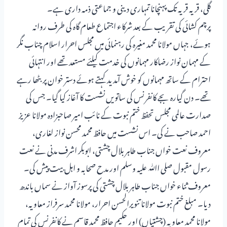
گلی، قریہ قریہ تک پہنچانا تمہاری دینی و جماعتی ذمہ داری ہے۔
پرچم کشائی کی تقریب کے بعد شرکاء اجتماع طعام گاہ کی طرف روانہ
ہوئے، جہاں مولانا محمد مغیرہ کی رہنمائی میں مجلس احرار اسلام چناب نگر
کے مہمان نواز رضاکار مہمانوں کی خدمت کیلئے مستعد تھے اور انتہائی
احترام کے ساتھ مہمانوں کو خوش آمدید کہتے ہوئے دستر خوان پر بٹھا رہے
تھے۔ دن گیارہ بجے کانفرنس کی ساتویں نشست کا آغاز کیا گیا۔ جس کی
صدارت عالمی مجلس تحفظ ختم نبوت کے نائب امیر صاحبزادہ مولانا عزیز
احمد صاحب نے کی۔ اس نشست میں حافظ محمد محسن نواز لغاری،
معروف نعت خواں جناب طاہر بلال چشتی، ابوبکر اشرف مدنی نے نعت
رسول مقبول صلی اﷲ علیہ وسلم اور مدح صحابہ و اہل بیت پیش کی۔
معروف ثناء خواں جناب طاہر بلال چشتی کی پرسوز آواز نے سماں باندھ
دیا۔ مبلغ ختم نبوت مولانا تنویرالحسن احرار، مولانا محمد سرفراز معاویہ،
مولانا محمد معاویہ (چشتیاں) اور حکیم حافظ محمد قاسم نے کانفرنس کی تمام