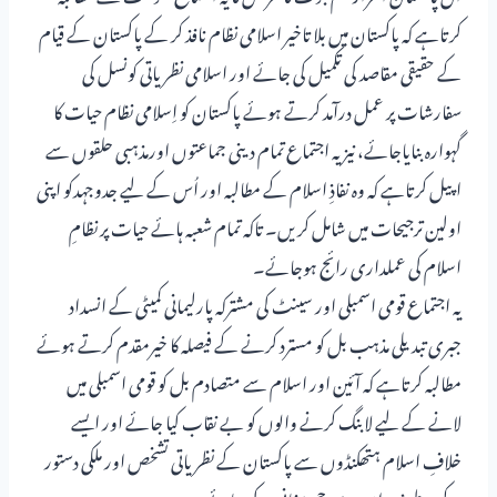
کرتاہے کہ پاکستان میں بلا تاخیر اسلامی نظام نافذ کر کے پاکستان کے قیام
کے حقیقی مقاصد کی تکمیل کی جائے اور اسلامی نظریاتی کونسل کی
سفارشات پر عمل درآمد کرتے ہوئے پاکستان کو اِسلامی نظام حیات کا
گہوارہ بنایاجائے، نیز یہ اجتماع تمام دینی جماعتوں اورمذہبی حلقوں سے
اپیل کرتاہے کہ وہ نفاذِ اسلام کے مطالبہ اور اُس کے لیے جدوجہدکو اپنی
اولین ترجیحات میں شامل کریں۔ تاکہ تمام شعبہ ہائے حیات پر نظامِ
اسلام کی عملداری رائج ہوجائے۔
یہ اجتماع قومی اسمبلی اور سینٹ کی مشترکہ پارلیمانی کمیٹی کے انسداد
جبری تبدیلی مذہب بل کو مسترد کرنے کے فیصلہ کا خیرمقدم کرتے ہوئے
مطالبہ کرتاہے کہ آئین اور اسلام سے متصادم بل کو قومی اسمبلی میں
لانے کے لیے لابنگ کرنے والوں کو بے نقاب کیا جائے اور ایسے
خلافِ اسلام ہتھکنڈوں سے پاکستان کے نظریاتی تشخص اور ملکی دستور
کے طے شدہ امور سے چھیڑخانی بندکی جائے۔