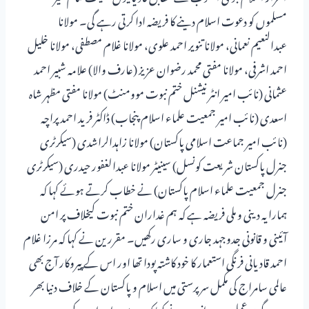
مسلموں کو دعوت اسلام دینے کا فریضہ ادا کرتی رہے گی۔ مولانا
عبدالنعیم نعمانی، مولانا تنویر احمد علوی، مولانا غلام مصطفی، مولانا خلیل
احمد اشرفی، مولانا مفتی محمد رضوان عزیز (عارف والا) علامہ شبیر احمد
عثمانی (نائب امیر انٹر نیشنل ختم نبوت موومنٹ) مولانا مفتی مظہر شاہ
اسعدی (نائب امیر جمعیت علماء اسلام پنجاب) ڈاکٹر فرید احمد پراچہ
(نائب امیر جماعت اسلامی پاکستان) مولانا زاہدالراشدی (سیکرٹری
جنرل پاکستان شریعت کونسل) سینیٹر مولانا عبدالغفور حیدری (سیکرٹری
جنرل جمعیت علماء اسلام پاکستان) نے خطاب کرتے ہوئے کہا کہ
ہمارا یہ دینی و ملی فریضہ ہے کہ ہم غداران ختم نبوت کیخلاف پر امن
آئینی و قانونی جدوجہد جاری و ساری رکھیں۔ مقررین نے کہا کہ مرزا غلام
احمد قادیانی فرنگی استعمار کا خود کاشتہ پودا تھا اور اس کے پیروکار آج بھی
عالمی سامراج کی مکمل سرپرستی میں اسلام و پاکستان کے خلاف دنیا بھر
میں سرگرم عمل ہیں۔ انہوں نے کہا کہ یہودیوں اور ان کے پروردہ