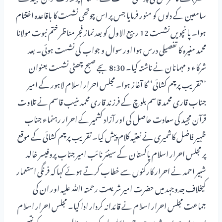
سامعین کے دلوں کو منور فرمایا جس پر اس چوتھی نشست کا باقاعدہ اختتام
ہوا۔ پانچویں نشست 12 ربیع الاول کو بعد نماز فجر مناظر ختم نبوت مولانا
محمد مغیرہ کا تفصیلی درس ہوا اور سوال و جواب کی نشست ہوئی۔ بعد
شرکاء و مہمانان نے ناشتہ کیا۔ 8:30 بجے صبح چھٹی نشست بعنوان
’’تقریب پرچم کشائی‘‘کا آغاز ہوا۔ مجلس احرار اسلام لاہور کے امیر
جناب قاری محمد قاسم بلوچ کے فرزند قاری محمد منیب قاسم نے تلاوت
قرآن مجید کی سعادت حاصل کی اور آزاد کشمیر کے احرار رہنماء جناب
ظہیر فاضل کاشمیری نے نعتیہ کلام پیش کیا۔ تقریب پرچم کشائی کے موقع
پر مجلس احرار اسلام پاکستان کے سینئر نائب امیر جناب پروفیسر خالد
شبیر احمد نے احرار کارکنوں سے خطاب کرتے ہوئے کہا کہ فرنگی استعمار
کیخلاف جدوجہد میں حضرت امیر شریعت رحمتہ اﷲ علیہ اور ان کی
جماعت مجلس احرار اسلام نے قائدانہ کردار ادا کیا۔ مجلس احرار اسلام
اور حضرت امیر شریعت رحمتہ اﷲ علیہ کی بے مثال جدوجہد کے نتیجے