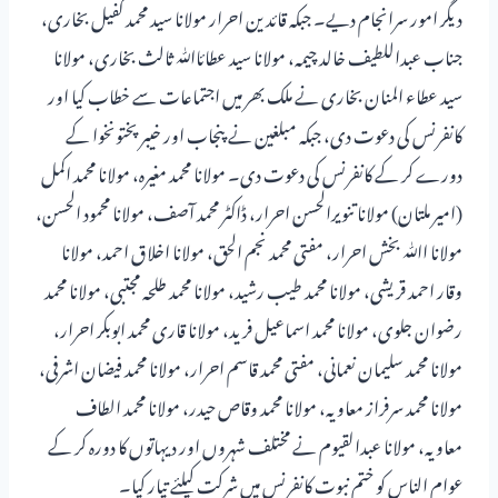
دیگر امور سرانجام دیے۔ جبکہ قائدین احرار مولانا سید محمد کفیل بخاری،
جناب عبداللطیف خالد چیمہ، مولانا سید عطائاﷲ ثالث بخاری، مولانا
سید عطاء المنان بخاری نے ملک بھر میں اجتماعات سے خطاب کیا اور
کانفرنس کی دعوت دی، جبکہ مبلغین نے پنجاب اور خیبر پختونخوا کے
دورے کر کے کانفرنس کی دعوت دی۔ مولانا محمد مغیرہ، مولانا محمد اکمل
(امیر ملتان) مولانا تنویرالحسن احرار، ڈاکٹر محمد آصف، مولانا محمود الحسن،
مولانا اﷲ بخش احرار، مفتی محمد نجم الحق، مولانا اخلاق احمد، مولانا
وقار احمد قریشی، مولانا محمد طیب رشید، مولانا محمد طلحہ مجتبی، مولانا محمد
رضوان جلوی، مولانا محمد اسماعیل فرید، مولانا قاری محمد ابوبکر احرار،
مولانا محمد سلیمان نعمانی، مفتی محمد قاسم احرار، مولانا محمد فیضان اشرفی،
مولانا محمد سرفراز معاویہ، مولانا محمد وقاص حیدر، مولانا محمد الطاف
معاویہ، مولانا عبدالقیوم نے مختلف شہروں اور دیہاتوں کا دورہ کر کے
عوام الناس کو ختم نبوت کانفرنس میں شرکت کیلئے تیار کیا۔