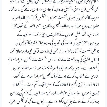
بھی مجلس اپنی دعوتی و تبلیغی جدوجہد کو جاری و ساری رکھے گی۔ بعد نماز
مغرب کانفرنس کی تیسری نشست بعنوان ’’مجلس ذکر‘‘سے قائد احرار
حضرت پیر جی مولانا سید عطاء المہیمن بخاری رحمتہ اﷲ کے خلیفہ مجاز
مولانا سید محمد کفیل بخاری نے حضرت پیر جی رحمتہ اﷲ علیہ کے
مریدین و متوسلین کی بیعت کی تجدید کی۔ بعد نماز عشاء کانفرنس کی
چوتھی نشست کا آغاز راؤ اسدالرحمن کی تلاوت قرآن مجید اور مولانا محمد
فیضان اشرفی کی ہدیہ نعت سے ہوا۔ اس نشست سے مجلس احرار اسلام
پاکستان کے مرکزی رہنماء، نبیرہ امیر شریعت مولانا سید عطاء المنان
بخاری نے خطاب کرتے ہوئے کہا کہ مجلس احرار اسلام نے اکتوبر
1931ء سے آج اکتوبر 2021ء تک کا سفر عقیدہ ختم نبوت کے تحفظ،
قانون ناموس رسالت کی حفاظت اور حکومت الہیہ کے قیام کی پر امن
جدوجہد کرتے ہوئے جاری رکھا ہوا ہے۔ انہوں نے کہا کہ مجلس احرار