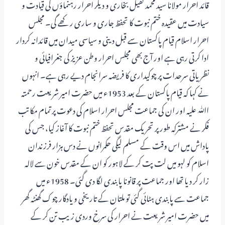
قائد احرار مولانا سید محمد کفیل بخاری و دیگر احرار رہنماؤں کی قیادت و
سیادت میں عقیدہ ختم نبوت کا تحفظ جاری و ساری رکھے گی۔ مجلس
احرار اسلام قیام پاکستان سے قبل دینی و سیاسی میدان میں قائدانہ کردار
ادا کرتی رہی ہے اور آج بھی مجلس احرار وطن عزیز کی جغرافیائی و
نظریاتی سرحدات پر چوکیداری کا فریضہ سرانجام دیے رہی ہے۔ انہوں
نے کہا کہ قیام پاکستان کے بعد 1953ء میں حضرت امیر شریعت رحمتہ
اﷲ علیہ اور ان کی جماعت مجلس احرار اسلام کی دعوت پر تمام مکاتب
فکر نے مشترکہ طور پر تحریک مقدس تحفظ ختم نبوت کا آغاز کیا، جس کی
پاداش میں اس وقت کے مسلم لیگی حکمرانوں نے دس ہزار فرزندان
اسلام کو لہو میں لت پت کر کے لاہور کو ان کے مقدس خون سے لالہ
زار کر دیا تھا اور جماعت پر قانونا پابندی لگا دی گئی۔ 1958ء میں
جماعت سے پابندی ہٹائی گئی تو ملتان کے تاریخی و یادگار چوک گھنٹہ گھر
میں حضرت امیر شریعت نے احرار کی سرخ وردی زیب تن کر کے