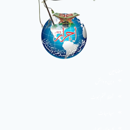
مضامین
دین و دانش
تحفظ ختم نبوت
سیاسیات
کاروان احرار