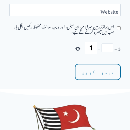
Website
اس براؤزر میں میرا نام، ای میل، اور ویب سائٹ محفوظ رکھیں اگلی بار
جب میں تبصرہ کرنے کےلیے۔
=
−
5