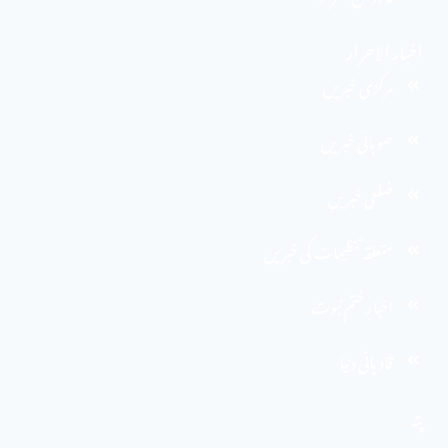
اخبار الاحرار
مرکزی خبریں
صوبائی خبریں
ضلعی خبریں
متعلقہ تنظیمات کی خبریں
اخبارِ ختم نبوت
قادیانی دنیا
پتہ