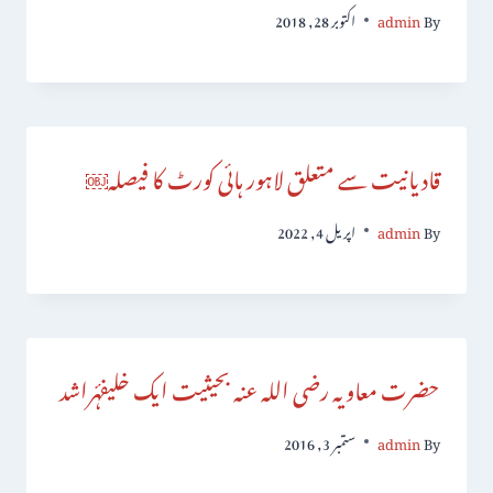
By
admin
اکتوبر 28, 2018
قادیانیت سے متعلق لاہور ہائی کورٹ کا فیصلہ￼
By
admin
اپریل 4, 2022
حضرت معاویہ رضی اللہ عنہ بحیثیت ایک خلیفۂراشد
By
admin
ستمبر 3, 2016