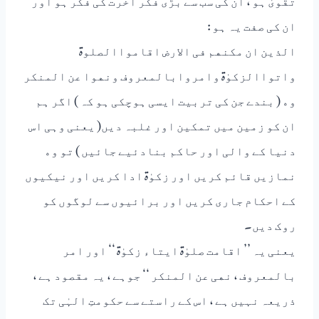
ﺍﻥ ﮐﯽ ﺻﻔﺖ ﯾﮧ ﮨﻮ :
ﺍﻟﺬﯾﻦ ﺍﻥ ﻣﮑﻨﮭﻢ ﻓﯽ ﺍﻻﺭﺽ ﺍﻗﺎﻣﻮﺍﺍﻟﺼﻠﻮۃ
ﻭﺍﺗﻮﺍﺍﻟﺰﮐﻮٰۃ ﻭﺍﻣﺮﻭﺍﺑﺎﻟﻤﻌﺮﻭﻑ ﻭﻧﮭﻮﺍ ﻋﻦ ﺍﻟﻤﻨﮑﺮ
ﻭﮦ ( ﺑﻨﺪﮮ ﺟﻦ ﮐﯽ ﺗﺮﺑﯿﺖ ﺍﯾﺴﯽ ﮨﻮﭼﮑﯽ ﮨﻮ ﮐﮧ ) ﺍﮔﺮ ﮨﻢ
ﺍﻥ ﮐﻮ ﺯﻣﯿﻦ ﻣﯿﮟ ﺗﻤﮑﯿﻦ ﺍﻭﺭ ﻏﻠﺒﮧ ﺩﯾﮟ( ﯾﻌﻨﯽ ﻭﮨﯽ ﺍﺱ
ﺩﻧﯿﺎ ﮐﮯ ﻭﺍﻟﯽ ﺍﻭﺭ ﺣﺎﮐﻢ ﺑﻨﺎﺩﺋﯿﮯ ﺟﺎﺋﯿﮟ ) ﺗﻮ ﻭﮦ
ﻧﻤﺎﺯﯾﮟ ﻗﺎﺋﻢ ﮐﺮﯾﮟ ﺍﻭﺭ ﺯﮐﻮٰۃ ﺍﺩﺍ ﮐﺮﯾﮟ ﺍﻭﺭ ﻧﯿﮑﯿﻮﮞ
ﮐﮯ ﺍﺣﮑﺎﻡ ﺟﺎﺭﯼ ﮐﺮﯾﮟ ﺍﻭﺭ ﺑﺮﺍﺋﯿﻮﮞ ﺳﮯ ﻟﻮﮔﻮﮞ ﮐﻮ
ﺭﻭﮎ ﺩﯾﮟ۔
ﯾﻌﻨﯽ ﯾﮧ ’’ ﺍﻗﺎﻣﺖ ﺻﻠﻮٰۃ ﺍﯾﺘﺎﺀ ﺯﮐﻮٰۃ ‘‘ ﺍﻭﺭ ﺍﻣﺮ
ﺑﺎﻟﻤﻌﺮﻭﻑ ، ﻧﮭﯽ ﻋﻦ ﺍﻟﻤﻨﮑﺮ ‘‘ ﺟﻮﮨﮯ ، ﯾﮧ ﻣﻘﺼﻮﺩ ﮨﮯ ،
ﺫﺭﯾﻌﮧ ﻧﮩﯿﮟ ﮨﮯ ، ﺍﺱ ﮐﮯ ﺭﺍﺳﺘﮯ ﺳﮯ ﺣﮑﻮﻣﺖِ ﺍﻟﮩٰﯽ ﺗﮏ