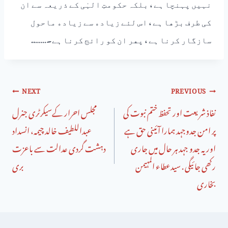
ﻧﮩﯿﮟ ﭘﮩﻨﭽﺎ ﮨﮯ ، ﺑﻠﮑﮧ ﺣﮑﻮﻣﺖِ ﺍﻟﮩٰﯽ ﮐﮯ ﺫﺭﯾﻌﮧ ﺳﮯ ﺍﻥ
ﮐﯽ ﻃﺮﻑ ﺑﮍﮬﺎ ﮨﮯ ، ﺍﺱ ﻟﺌﮯ ﺯﯾﺎﺩﮦ ﺳﮯ ﺯﯾﺎﺩﮦ ﻣﺎﺣﻮﻝ
ﺳﺎﺯﮔﺎﺭ ﮐﺮﻧﺎ ﮨﮯ ، ﭘﮭﺮ ﺍﻥ ﮐﻮ ﺭﺍﺋﺞ ﮐﺮﻧﺎ ﮨﮯ۔……..
NEXT
PREVIOUS
نفاذ شریعت اور تحفظ ختم نبوت کی
مجلس احرار کےسیکرٹری جنرل
پر امن جدوجہد ہمارا آئینی حق ہے
عبداللطیف خالد چیمہ، انسداد
اور یہ جدو جہد ہر حال میں جاری
دہشت گردی عدالت سے باعزت
رکھی جائیگی . سیدعطاء المہیمن
بری
بخاری