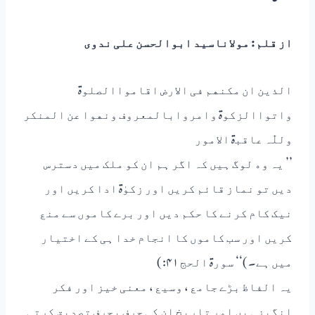
ﺍﺯ ﻗﻠﻢ : ﻣﻮﻻﻧﺎﺳﯿﺪ ﺍﺑﻮﺍﻟﺤﺴﻦ ﻋﻠﯽ ﻧﺪﻭﯼ
ﺍﻟﺬﯾﻦ ﺍﻥ ﻣﮑﻨﮭﻢ ﻓﯽ ﺍﻻﺭﺽ ﺍﻗﺎﻣﻮﺍﺍﻟﺼﻠﻮۃ
ﻭﺍﺗﻮﺍﺍﻟﺰﮐﻮۃ ﻭﺍﻣﺮﻭﺍﺑﺎﻟﻤﻌﺮﻭﻑ ﻭﻧﮭﻮﺍ ﻋﻦ ﺍﻟﻤﻨﮑﺮ
ﻭﻟﻠّٰﮧ ﻋﺎﻗﺒۃ ﺍﻻﻣﻮﺭ
’’ ﯾﮧ ﻭﮦ ﻟﻮﮒ ﮨﯿﮟ ﮐﮧ ﺍﮔﺮ ﮨﻢ ﺍﻥ ﮐﻮ ﻣﻠﮏ ﻣﯿﮟ ﺩﺳﺘﺮﺱ
ﺩﯾﮟ ﺗﻮ ﻧﻤﺎﺯ ﻗﺎﺋﻢ ﮐﺮﯾﮟ ﺍﻭﺭ ﺯﮐﻮٰۃ ﺍﺩﺍ ﮐﺮﯾﮟ ﺍﻭﺭ
ﻧﯿﮏ ﮐﺎﻡ ﮐﺮﻧﮯ ﮐﺎ ﺣﮑﻢ ﺩﯾﮟ ﺍﻭﺭ ﺑﺮﮮ ﮐﺎﻣﻮﮞ ﺳﮯ ﻣﻨﻊ
ﮐﺮﯾﮟ ﺍﻭﺭ ﺳﺐ ﮐﺎﻣﻮﮞ ﮐﺎ ﺍﻧﺠﺎﻡ ﺧﺪﺍ ﮨﯽ ﮐﮯ ﺍﺧﺘﯿﺎﺭ
ﻣﯿﮟ ﮨﮯ۔ )‘‘ ﺳﻮﺭۃ ﺍﻟﺤﺞ ۴۱: )
ﯾﮧ ﺍﻟﻔﺎﻅ ﺑﮍﮮ ﺟﺎﻣﻊ ، ﻭﺳﯿﻊ ، ﻣﻌﻨﯽ ﺧﯿﺰ ﺍﻭﺭ ﻓﮑﺮ
ﺍﻧﮕﯿﺰ ﮨﯿﮟ ﺍﻭﺭ ﺗﺎﺭﯾﺦ ﺍﻥ ﮐﯽ ﺣﺮﻑ ﺑﺤﺮﻑ ﺗﺼﺪﯾﻖ ﮐﺮﺗﯽ