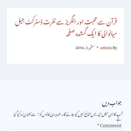
قرآن سے محبت اور انگریز سے نفرت ڈسٹرکٹ جیل
میانوالی کا ایک گمشدہ صفحہ
By
admin
ستمبر 3, 2016
جواب دیں
آپ کا ای میل ایڈریس شائع نہیں کیا جائے گا۔
ضروری خانوں کو
*
سے نشان زد کیا گیا
ہے
*
Comment