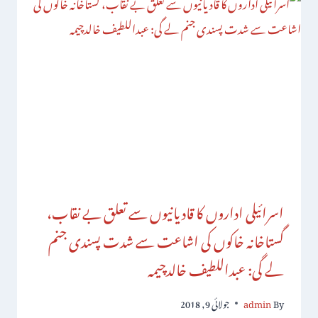
اسرائیلی اداروں کا قادیانیوں سے تعلق بے نقاب،
گستاخانہ خاکوں کی اشاعت سے شدت پسندی جنم
لے گی: عبداللطیف خالدچیمہ
By
admin
جولائی 9, 2018