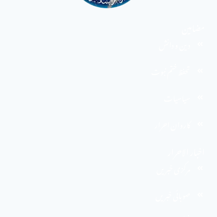
مضامین
دین و دانش
تحفظ ختم نبوت
سیاسیات
کاروان احرار
اخبار الاحرار
مرکزی خبریں
صوبائی خبریں