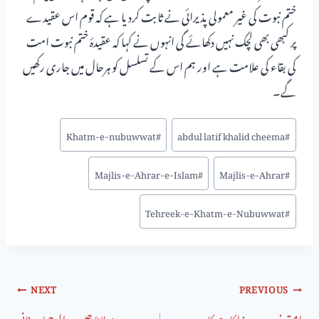
ختم نبوت کی غیر معمولی پذیرائی نے ثابت کردیا ہے کہ قوم اس عقیدے
پر کبھی بھی لچک نہیں دکھائے گی انہوں نے کہا کہ عقیدۂ ختم نبوت امت
کی بقاء کی علامت ہے اور ہم اس کے تسلسل کو ہرحال میں جاری رکھیں
گے۔
Khatm-e-nubuwwat
#
abdul latif khalid cheema
#
Majlis-e-Ahrar-e-Islam
#
Majlis-e-Ahrar
#
Tehreek-e-Khatm-e-Nubuwwat
#
NEXT
PREVIOUS
امتی نبی …… مرزا کا دھوکا
مولانا حبیب الرحمان ثانی