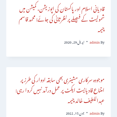
قادیانی اسلام اور پاکستان کی اپوزیشن، کمیشن میں
شمولیت کے فیصلے پر نظرثانی کی جائے: محمد قاسم
چیمہ
By
admin
اپریل 29, 2020
موجودہ سرکاری مشینری بھی سابقہ ادوار کی طرز پر
امتناع قادیانیت ایکٹ پر عمل درآمد نہیں کروا رہی:
عبداللطیف خالد چیمہ
By
admin
جون 15, 2022