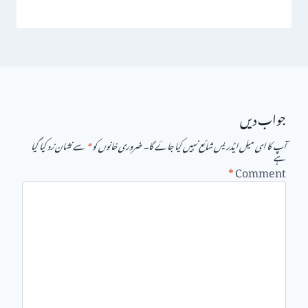
جواب دیں
آپ کا ای میل ایڈریس شائع نہیں کیا جائے گا۔
ضروری خانوں کو
*
سے نشان زد کیا گیا
ہے
*
Comment