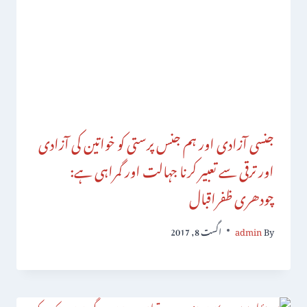
جنسی آزادی اور ہم جنس پرستی کو خواتین کی آزادی
اور ترقی سے تعبیر کرنا جہالت اور گمراہی ہے:
چودھری ظفراقبال
By
admin
اگست 8, 2017