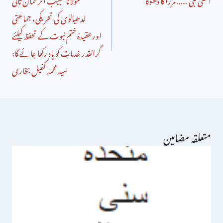
لدھیانوی کی تحریکی، جماعتی
اورعقیدۂ ختم نبوت کے تحفظ کیلئے
گرانقدر خدمات کویاد رکھا جائے گا:
سید محمد کفیل بخاری
متعلقہ مضامین