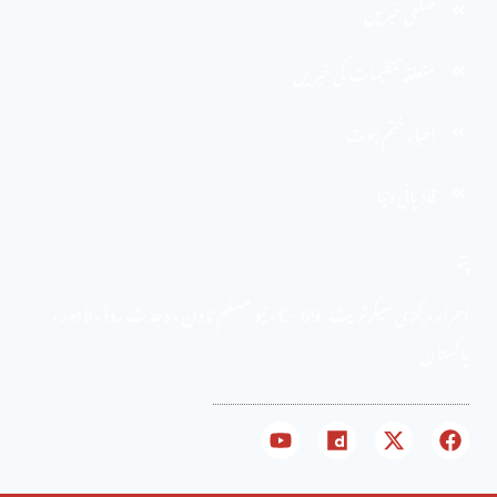
ضلعی خبریں
متعلقہ تنظیمات کی خبریں
اخبارِ ختم نبوت
قادیانی دنیا
پتہ
احرار مرکزی سیکرٹریٹ . 69 -C ، نیو مسلم ٹاؤن ، وحدت روڈ ، لاہور ،
پاکستان