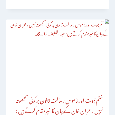
ختم نبوت اور ناموس رسالت قانون پر کوئی سمجھوتہ
نہیں ، عمران خان کے بیان کا خیرمقدم کرتے ہیں :