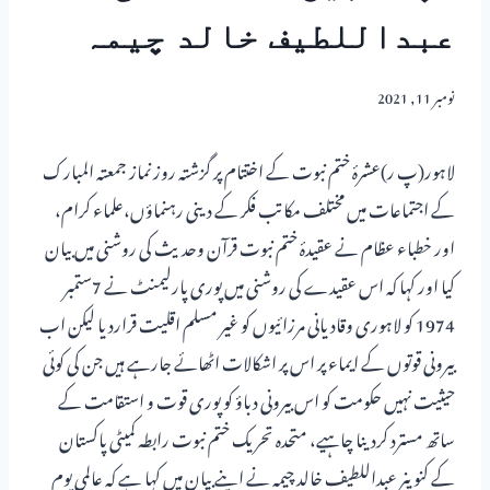
عبداللطیف خالد چیمہ
نومبر 11, 2021
لاہور(پ ر)عشرۂ ختم نبوت کے اختتام پر گزشتہ روز نماز جمعتہ المبارک
کے اجتماعات میں مختلف مکاتب فکر کے دینی رہنماؤں،علماء کرام،
اور خطباء عظام نے عقیدۂ ختم نبوت قرآن وحدیث کی روشنی میں بیان
کیا اور کہا کہ اس عقیدے کی روشنی میں پوری پارلیمنٹ نے 7ستمبر
1974 کو لاہوری وقادیانی مرزائیوں کو غیر مسلم اقلیت قراردیا لیکن اب
بیرونی قوتوں کے ایماء پر اس پر اشکالات اٹھائے جارہے ہیں جن کی کوئی
حیثیت نہیں حکومت کو اس بیرونی دباؤ کو پوری قوت و استقامت کے
ساتھ مسترد کردینا چاہیے، متحدہ تحریک ختم نبوت رابطہ کمیٹی پاکستان
کے کنوینر عبداللطیف خالد چیمہ نے اپنے بیان میں کہا ہے کہ عالمی یوم