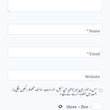
*
Name
*
Email
Website
اس براؤزر میں میرا نام، ای میل، اور ویب سائٹ محفوظ رکھیں اگلی بار
جب میں تبصرہ کرنے کےلیے۔
three
=
five
−