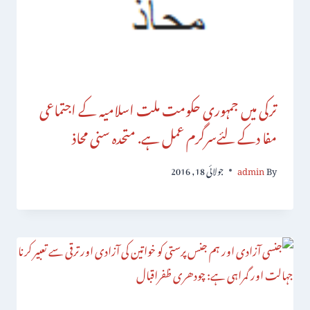
ترکی میں جمہوری حکومت ملت اسلامیہ کے اجتماعی
مفا دکے لئےسرگرم عمل ہے. متحدہ سنی محاذ
By
admin
جولائی 18, 2016