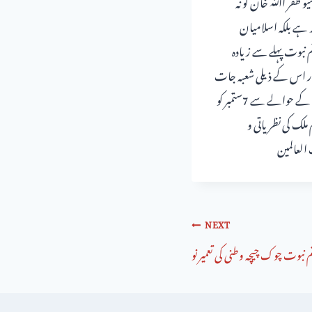
یا جس میں موسیو ظفر اﷲ خان کو نہ
ط ہے بلکہ اسلامیان
سم کی صورت حال کے پیش نظر امسال 7 ستمبر کو یوم ختم نبوت پہلے سے زیادہ
ر اس کے ذیلی شعبہ جات
کے ذمہ داران کو ہدایت کی جاتی ہے کہ کہ وہ یکم تا دس ستمبر عشرۂ ختم نبوت کے طور پر منائیں اور یوم ختم نبوت کے حوالے سے 7ستمبر کو
ملک کی نظریاتی و
العالمین
NEXT
نبوت چوک چیچہ وطنی کی تعمیر نو