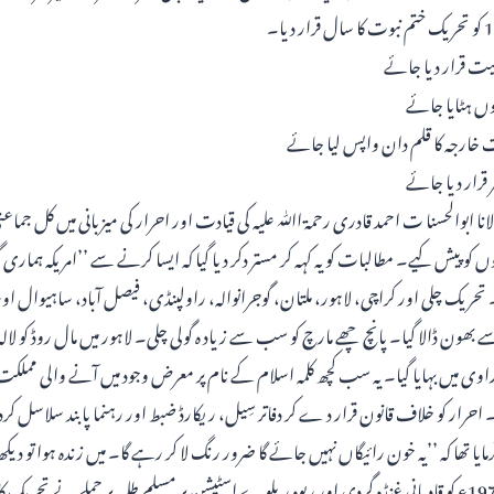
لیت قرار دیا جائے
وں ہٹایا جائے
ارجہ کا قلم دان واپس لیا جائے
ر قرار دیا جائے
ا ابوالحسنا ت احمد قادری رحمۃ اﷲ علیہ کی قیادت اور احرار کی میزبانی میں کل جما
 کو پیش کیے۔ مطالبات کو یہ کہہ کر مستر دکر دیا گیا کہ ایسا کرنے سے ’’امریکہ ہماری
تحریک چلی اور کراچی، لاہور، ملتان، گوجرانوالہ، راولپنڈی، فیصل آباد، ساہیوال اور
 بھون ڈالا گیا۔ پانچ چھے مارچ کو سب سے زیاد ہ گولی چلی۔ لاہور میں مال روڈ کو لالہ 
اور راوی میں بہایا گیا۔ یہ سب کچھ کلمہ اسلام کے نام پر معرض وجود میں آنے والی مملکت 
حرار کو خلاف قانون قرار د ے کر دفاتر سِیل، ریکارڈ ضبط اور رہنما پابند سلاسل 
تھا کہ ’’یہ خون رائیگاں نہیں جائے گا ضرور رنگ لا کر رہے گا۔ میں زندہ ہوا تو دیکھ لو
بتا دینا‘‘۔ بالآخر 29مئی 1974ء کو قادیانی غنڈہ گردی اور ربوہ ریلوے اسٹیشن پر مسلم طلبہ پر حملے نے ت