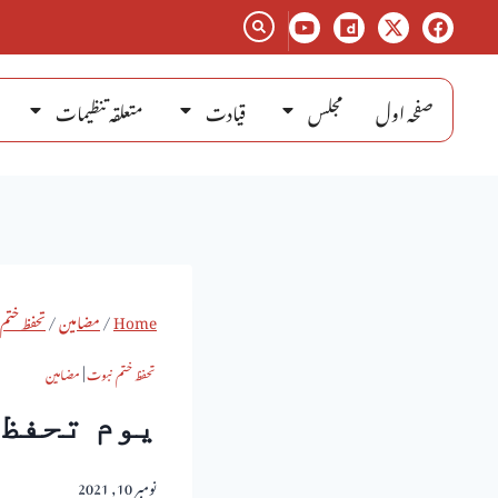
صفحہ اول
مجلس
قیادت
متعلقہ تنظیمات
Home
/
مضامین
/
تحفظ ختم
تحفظ ختم نبوت
|
مضامین
یوم تحفظ 
نومبر 10, 2021