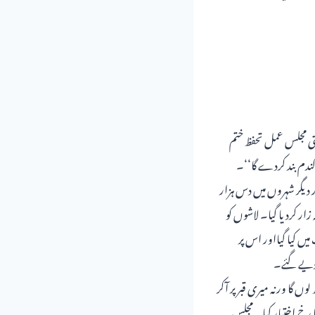
عتی مجلس عمل تحفظ ختم
 گندم بند کردے گا‘‘۔
 دیگر شہروں میں دس ہزار
زار کردیا گیا۔ لاشوں کو
میں کیا گیااور اس پر
کردیے گئے۔
ں گا ورنہ میری قبر پر آکر
حریک کا رخ اختیار کیا۔ مجلس