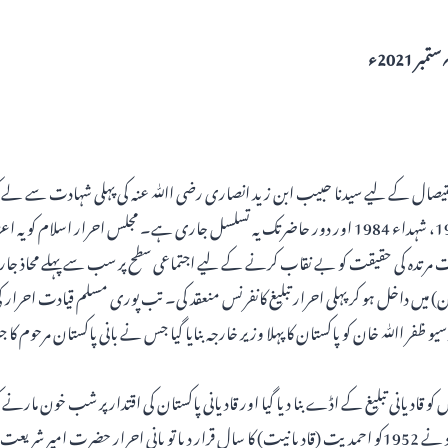
استیصال کے لیے سیدنا حبیب ابن زید انصاری رضی اﷲ عنہ کی پہلی شہادت سے لے ک
شہداء 1953، شہداء 1974، شہداء 1984 اور دور حاضرتک یہ تسلسل جاری ہے۔ مجلس احرار اسلام 
وستان) میں داخل ہو کر پہلی احرار تبلیغ کانفرنس منعقد کی۔ تب پوری مسلم قیادت احرا
وسیو ظفر اﷲ خان کو پاکستان کا پہلا وزیر خارجہ بنایا گیا جس نے بانی پاکستان مرحوم کا ج
و قادیانی تبلیغ کے اڈے بنا دیا گیا اور قادیانی پاکستان کی اقتدار پر شب خون مارن
آنجہانی مرزا بشیر الدین محمود نے 1952کو احمدیت (قادیانیت) کا سال قرار دیا تو بانی احرار حضرت ام