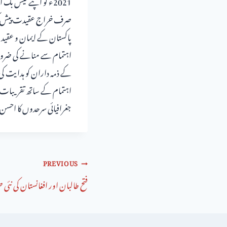
صرف خراج عقیدت پیش کیا گی
اہتمام سے منانے کی ضرور
اہتمام کے ساتھ تقریبات من
جغرافیائی سرحدوں کا احسن
PREVIOUS
فتح طالبان اور افغانستان کی نئ