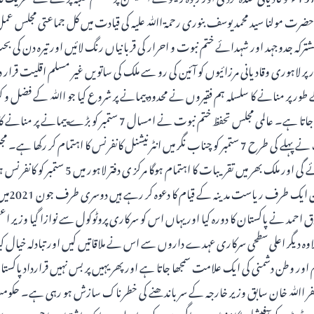
حضرت مولنا سید محمد یوسف بنوری رحمۃ اﷲ علیہ کی قیادت میں کل جماعتی مجلس عمل
ر پر لاہوری وقادیانی مرزائیوں کو آئین کی رو سے ملک کی ساتویں غیر مسلم اقلیت قرار 
 کے طور پر منانے کا سلسلہ ہم فقیروں نے محدود پیمانے پر شروع کیا جو اﷲ کے فضل
بلکہ بیرون ممالک بھی منایا جاتا ہے۔ عالمی مجلس تحفظ ختم نبوت نے امسال 7 ستم
نیشنل ختم نبوت موومنٹ نے پہلے کی طرح 7 ستمبر کو چناب نگر میں انٹرنیشنل کانفرنس کا اہتمام 
لک بھر میں تقریبات کا اہتمام ہوگا مرکز ی دفتر لاہور میں 5 ستمبر کو کانفرنس ہوگی۔
ایسے حالات م
ق احمد نے پاکستان کا دورہ کیا اور یہاں اس کو سرکاری پروٹوکول سے نوازا گیا وزیر ا
اوہ دیگر اعلی سطحی سرکاری عہدے داروں سے اس نے ملاقاتیں کیں اور تبادلہ خیال کی
ام اور وطن دشمنی کی ایک علامت سمجھا جاتا ہے اور پھر یہیں پر بس نہیں قرارداد پاک