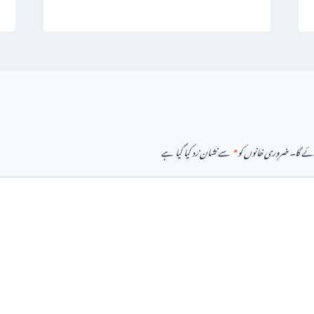
ائے گا۔
ضروری خانوں کو
*
سے نشان زد کیا گیا ہے