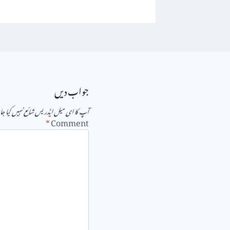
جواب دیں
آپ کا ای میل ایڈریس شائع نہیں کیا ج
*
Comment