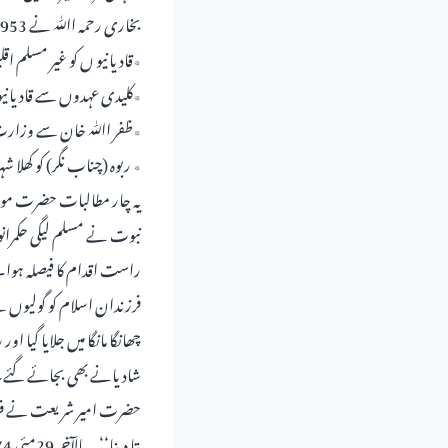
بخاری رحمہ اﷲ نے 1953 کو تحریک ختم نبوت کا سال قرار دیا۔
٭قادیانیو ں کو غیر مسلم اق
٭کلیدی عہدوں سے قادیانی
٭ظفر اﷲ خان سے وزارت خ
٭ ربوہ (چناب نگر) کو کھلا شہ
یہ چار مطالبات حضرت مولان
نبوت نے مسلم لیگی حکمرانوں
راست اقدام کا فیصلہ ہوا۔ 
فرزندان اسلام کو گولیوں سے
چھانگا مانگا میں جلایا گیا 
شادیانے بھی بجائے گئے۔ ا
حضرت امیر شریعت نے فرمایا 