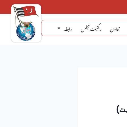
تعاون
رکنیت مجلس
رابطہ
ت)