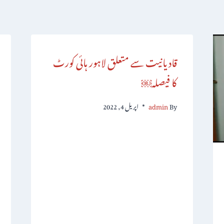
قادیانیت سے متعلق لاہور ہائی کورٹ
کا فیصلہ￼
By
admin
اپریل 4, 2022