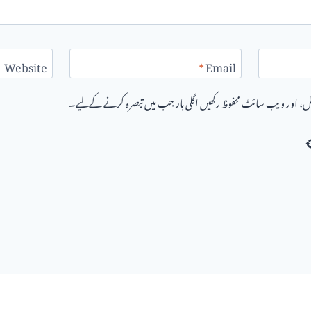
Website
*
Email
یل، اور ویب سائٹ محفوظ رکھیں اگلی بار جب میں تبصرہ کرنے کےلیے۔