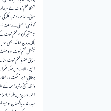
تحفظ ختم نبوت کے سربراہ 
کو قومی اسمبلی نے متفقہ طو
7 ستمبر کو یوم ختم نبوت
سابق عشرۂ ختم نبوت منائے گی اور م
برطانی وزیر مملکت لارڈ طار
داخلہ شیخ رشید احمد کے عل
احمد لندن میں بیٹھ کر اسل