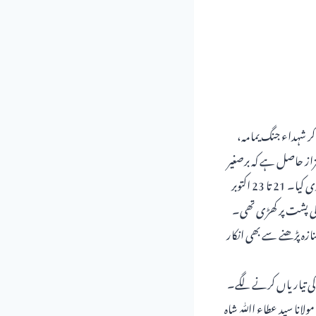
ر شہداء جنگ یمامہ،
کو یہ اعزاز حاصل ہے کہ برصغیر
میں مرزا غلام قادیانی کی امت مرتدہ کی حقیقت کو بے نقاب کرنے کے لیے اجتماعی سطح پر سب سے پہلے محاذ جاری کیا۔ 21 تا 23 اکتوبر
ر کی پشت پر کھڑی تھی۔
نازہ پڑھنے سے بھی انکار
ے کی تیاریاں کرنے لگے۔
یر شریعت مولانا سید عطاء اﷲ شاہ