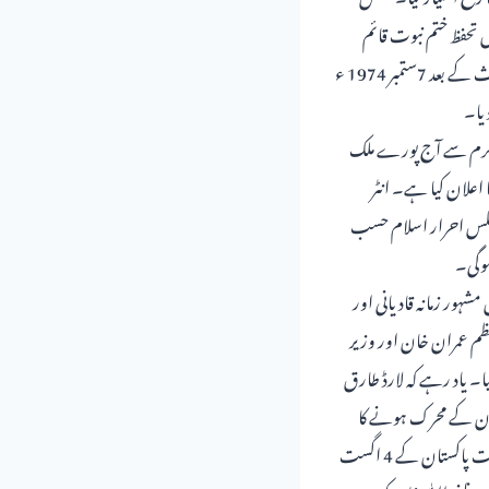
 تحفظ ختم نبوت قائم
ہوئی۔ تمام مکاتب فکر کی مشترکہ جدوجہد اور شہدائے ختم نبوت و احرار کی قربانیاں رنگ لائیں اور تیرہ دن کی بحث کے بعد 7ستمبر 1974 ء
دیا۔
 و کرم سے آج پورے ملک
بر کو بڑے پیمانے پر منانے کا اعلان کیا ہے۔ انٹر
کر رکھا ہے۔ مجلس احرار اسلام حسب
یں جبکہ حکمران ایک طرف ریاست مدینہ کے قیام کا دعوہ کر رہے ہیں دوسری طرف جون 2021میں مشہور زمانہ قادیانی اور
عظم عمران خان اور وزیر
ا۔ یاد رہے کہ لارڈ طارق
ستان کے محرک ہونے کا
سہرا غدار پاکستان موسیو ظفر اﷲ خان سابق وزیر خارجہ کے سر باندھنے کی خطرناک سازش ہو رہی ہے۔ حکومت پاکستان کے 4 اگست