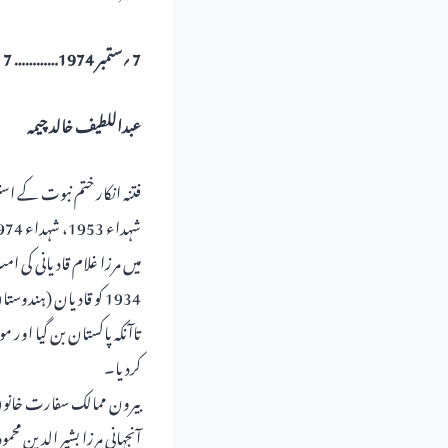
7 ؍ستمبر 1974………… 7 ؍ستمبر 2021ء
عبداللطیف خالد چیمہ
فتنہ انکار ختم نبوت کے 
1934 کو قادیان (ہند
تاآنکہ پاکستان بن گیا اور م
کردیا۔
بیرون ممالک سفارت خانوں ک