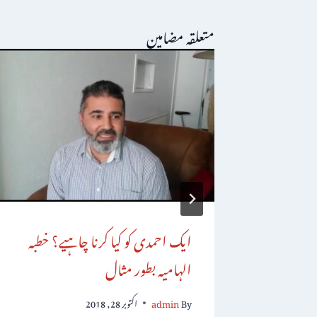
متعلقہ مضامین
ﷲ شاہ
ایک احمدی کو کیا کرنا چاہیے؟ خطبہ
الہامیہ بطور مثال
By
admin
اکتوبر 28, 2018