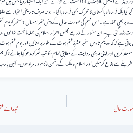
2021ء کو اپنے فیس بک اور ٹویٹر کے آفیشل اکاؤنٹ پر 14اگست کے حوالے سے ایک اشتہار د
ا بلکہ قرار داد پاکستان کا محرک بھی قرار دیا گیا۔ جو نہ صرف تاریخی اعتبار سے غل
پاکستان کے ایمان و عقیدے پر بھی حملہ ہے۔ اس ق
ت بڑھ گئی ہے۔ ان سطور کے ذریعے مجلس احرار اسلام کی جملہ ماتحت شاخوں او
عقد کریں اور اپنی قدیمی روایت کے مطابق تمام مکاتب فکر کو مدعو کیا جائے تاکہ ہم 
 طریقے سے دفاع کرسکیں اور اسلام و ملک کے دشمن ناکام و نامراد ہوں۔ آمین یارب 
ی صورت حال
شہدائے ختم 