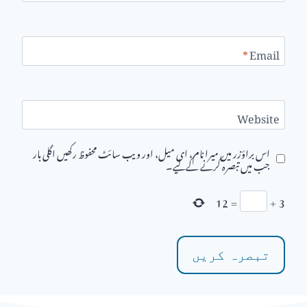
*
Email
Website
اس براؤزر میں میرا نام، ای میل، اور ویب سائٹ محفوظ رکھیں اگلی بار
جب میں تبصرہ کرنے کےلیے۔
12
=
+
3