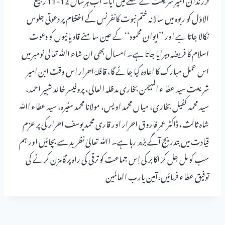
الاوّل کو ربوہ میں سالانہ ختم نبوت کانفرنس کے اختتام پر دعوتی جلوس
نکالا جاتا ہے اور ’’ایوان محمود‘‘ کے عین سامنے قادیانیوں کو دعوت
اسلام کا فریضہ دہرایا جاتا ہے۔ امسال بھی ان شاء اﷲ تعالیٰ نومبر میں
اس عمل مبارک کا اعادہ کیا جائے گا، قافلۂ احرار اس وقت ابن امیر
شریعت سید عطا ء المہیمن بخاری مدظلہ العالی، پروفیسر خالد شبیر احمد،
سید محمد کفیل بخاری، میاں محمد اویس، مولانا محمد مغیرہ، سید عطاء اﷲ
شاہ ثالث، ڈاکٹر عمر فاروق احرار اور قاری محمد یوسف احرار کی پر عزم
قیادت میں بتدریج آگے بڑھ رہا ہے۔ اﷲ تعالیٰ نظر بد سے بچائیں اور ہم
سب کو مل جل کر اکا بر کی اِس جماعت کو ترقی کی راہ پر گامزن کرنے کی
توفیق عطاء فرمائیں،آمین یارب العالمین