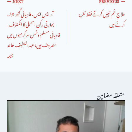
NEXT
PREVIOUS
علاجِ غم نہیں کرتے فقط تقریر
آر ایس ایس، قادیانی گٹھ جوڑ،
کرتے ہیں
بھارتی رکن اسمبلی کا انکشاف،
قادیانی مسلم دشمن سرگرمیوں میں
مصروف ہیں: عبداللطیف خالد
چیمہ
متعلقہ مضامین