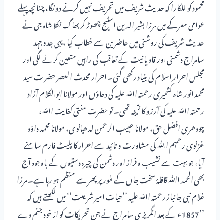
محمود کو للکارا کہ حدیث شریف میں تحریف نہیں کرنے دو نگا، چنانچہ پہلے
عوامی معرکے میں مرزا بشیر الدین اسٹیج چھوڑ کر بھاگ نکلا شاہ جی نے
حدیث شریف کی روشنی میں حاضرین سے خطاب کیا ،یہی جدوجہد
سامراج دشمنی اور قادیانیت کے تعاقب کی راہیں متعین کرنے لگی اور
مجلس احرار ِاسلام کی بنیاد رکھی گئی۔ احرار محدث العصر حضر ت سید
محمد انور شاہ کشمیری رحمتہ اﷲ علیہ کی دعاؤں اور مولانا ابوالکلام آزاد
رحمتہ اﷲ علیہ کی آرزو کا نتیجہ تھی۔ تو حضرت مفتی کفایت اﷲ،
چودھری افضل حق، مولانا حبیب الرحمن لدھیانوی، مولانا محمد داؤد
غزنوی رحمہم اﷲ کی مشاورت و تائید سے احرار کا پلیٹ فارم سامنے
آیا، جو بہت سے نشیب و فراز اور دشمن کی چیرہ دستیوں کے باوجود آج
بھی الحمد اﷲ قافلۂ سخت جاں کے طور پر پھر سے منظم ہو رہا ہے۔ مرزا
غلام نبی جانباز رحمتہ اﷲ علیہ ’’حیات امیر شریعت‘‘ میں لکھتے ہیں کہ
’’1857ء کے بعد انگریز ی سامراج نے جن تحریکات کو از خود جنم دے