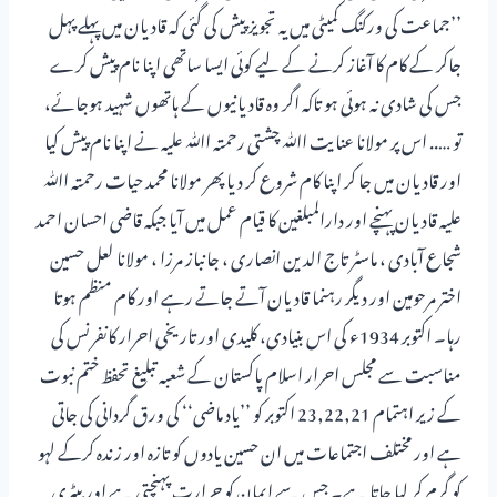
’’جماعت کی ورکنگ کمیٹی میں یہ تجویز پیش کی گئی کہ قادیان میں پہلے پہل
جاکر کے کام کا آغاز کرنے کے لیے کوئی ایسا ساتھی اپنا نام پیش کرے
جس کی شادی نہ ہوئی ہو تاکہ اگر وہ قادیانیوں کے ہاتھوں شہید ہوجائے،
تو ….. اس پر مولانا عنایت اﷲ چشتی رحمتہ اﷲ علیہ نے اپنا نام پیش کیا
اور قادیان میں جا کر اپنا کام شروع کر دیا پھر مولانا محمد حیات رحمتہ اﷲ
علیہ قادیان پہنچے اور دارالمبلغین کا قیام عمل میں آیا جبکہ قاضی احسان احمد
شجاع آبادی ، ماسٹر تاج الدین انصاری ، جانباز مرزا ، مولانا لعل حسین
اختر مرحومین اور دیگر رہنما قادیان آتے جاتے رہے اور کام منظم ہوتا
رہا۔ اکتوبر 1934ء کی اس بنیادی، کلیدی اور تاریخی احرار کانفرنس کی
مناسبت سے مجلس احرار اسلام پاکستان کے شعبہ تبلیغ تحفظ ختم نبوت
کے زیر اہتمام 23,22,21 اکتوبر کو ’’یاد ماضی‘‘ کی ورق گردانی کی جاتی
ہے اور مختلف اجتماعات میں ان حسین یادوں کو تازہ اور زندہ کرکے لہو
کو گرم کر لیا جاتا ہے۔ جس سے ایمان کو حرارت پہنچتی ہے اور بیٹری