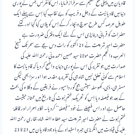
قادیان میں پہلی فتح عظیم سے سرفراز فرمایا، اِس کانفرنس جس نے پوری
دنیا میں قادیانیت کے دجل و فریب کو بے نقاب کیا اِس سے پہلے ایک
طویل عرصہ کس طرح سوچ وبچار کرکے اِس کو پلان کیا گیا اور کتنے
حضرات کو قربانی دینا پڑی اس کے لئے ایک دفتر کی ضرورت ہے
حضرت امیر شریعت نے 21 اکتوبر کو رات دس بجے سے سحر تک شیخ
العرب والعجم حضرت مولانا سید حسین احمد مدنی رحمتہ اﷲ علیہ کی
صدارت میں جو تقریر کی اس نے پوری دنیا پر واضح کر دیا کہ قادیانیت کا
اسلام سے کوئی تعلق نہیں شاہ جی کی تقریر پر مقدمہ ہوا اور سزا بھی لیکن
مسٹر جی، ڈی، کھوسلہ سیشن جج گور داسپور نے فریقین کے وکلاء کی بحث
کے بعد جو فیصلہ دیا اِس کو تحریک ِختم ِنبوت کی تاریخ میں ممتاز حیثیت
حاصل ہے اور اس فیصلے نے خود ’’فیصلہ‘‘ کردیا۔ اکابر احرار اور قافلۂ
ختم ِنبوت نے حضرت امیر شریعت سید عطاء اﷲ شاہ بخاری رحمتہ اﷲ
علیہ کی قیادت میں انگریزی جبرو استبداد کے باوجود قادیان میں 21 تا 23