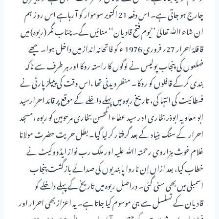
چارج ہو جاتی ہے۔ اس دفعہ 21 اکتوبر سوموار کو آ رہاہے اس روز ہم
ان شاء اﷲ تعالیٰ ’’یوم فتح قادیان‘‘ منائیں گے۔ چناب نگر (ربوہ) میں
قافلۂ احرار 27؍ فروری 1976 ء کو فاتحانہ انداز میں داخل ہوا۔ چھے
ضلعوں کی پنجاب پولیس نے لوگوں کا راستہ روکا اور ہر طرف سے ناکہ
بندی کرکے قافلوں کو روکا۔ منظر دیدنی تھا ،اس وقت کی پیپلز پارٹی نے
فسطائیت کی انتہا کی، تاریخ ربوہ میں پہلے داخلے کے موقع پر قائد احرارسید
ابو معاویہ ابوذربخاری اور سید عطاء المحسن بخاری مرحومین کو ربوہ ،مسجد
احرار کے سنگ بنیاد کے بعد گرفتار کرلیا گیا۔ بطل حریت حضرت مولانا
غلام غوث ہزاروی رحمتہ اﷲ علیہ اور ملک رب نواز ایڈووکیٹ نے
خطاب کیا، بعد ازاں اِن ناروا پابندیوں کی صدائے بازگشت پنجاب
اسمبلی میں بھی سنی گئی۔ دراصل ربوہ میں تاریخ کے پہلے داخلے کو
قادیان کے تسلسل سے ہی موسوم کیا جاتا ہے۔ یہ اعزاز بھی احرار اور
فرزندان امیر شریعت کے حصے میں آیا۔ اب ہرسال 12-11 ربیع