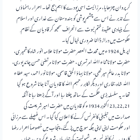
کر پروان چڑھایا، مرزائیت اسی پودے کا اہم بیج تھا۔ احرار رہنماؤں
کے تدّبر نے اس سے چشم پوشی کو ہندوستان سے غداری اور اسلام
کے بنیادی عقیدۂ ختم ِنبوت سے انحراف سمجھ کر قادیان کے نظام ِ
حکومت میں دراڑ ڈالنا ضروری خیال کیا۔
اپریل 1924ء میں محدث العصر حضرت مولانا علامہ انور شاہ کاشمیر ی،
حضرت مولانا ثناء اﷲ امرتسری ، حضرت مولانا مرتضیٰ حسن چاند پوری،
مولانا بدر عالم میرٹھی، مولانا بہاؤ الحق قاسمی، مولانا نور احمد، سید عطاء
اﷲ شاہ بخاری اور دیگر اکابر رحمہم اﷲ کا قادیان آنا جانا شروع ہو گیا
تھا۔ یہ سلسلہ بڑی حکمت کے ساتھ چلتا رہا اور آگے بڑھتا رہا تا آنکہ
23,22,21 اکتوبر 1934ء کو قادیان میں حضرت امیر شریعت کی
صدارت میں تبلیغی کانفرنس کرنے کا اعلان کیا گیا۔ اس فیصلے سے مرزائی
اور حکومت اپنی اپنی جگہ سوچ میں پڑ گئے، پنجاب میں خصوصاً احرار رضا
کاروں نے کانفرنس میں شمولیت کی تیاریاں شروع کر دیں، جہاں