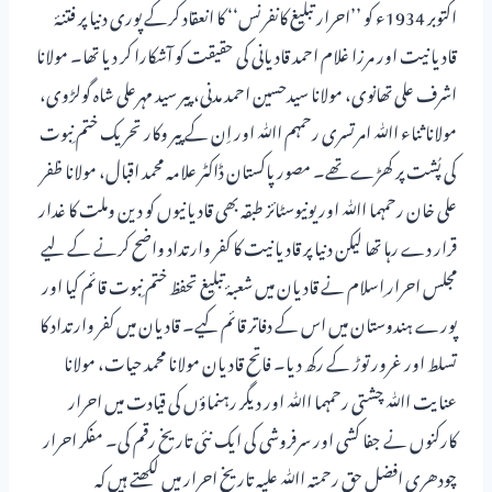
اکتوبر 1934ء کو ’’احرار تبلیغ کانفرنس‘‘ کا انعقاد کرکے پوری دنیا پر فتنۂ
قادیانیت اور مرزا غلام احمد قادیانی کی حقیقت کو آشکارا کر دیا تھا۔ مولانا
اشرف علی تھانوی، مولانا سیدحسین احمد مدنی، پیر سید مہرعلی شاہ گولڑوی،
مولانا ثناء اﷲ امرتسری رحمہم اﷲ اور اِن کے پیر وکار تحریک ختم ِنبوت
کی پُشت پر کھڑے تھے۔ مصور پاکستان ڈاکٹر علامہ محمد اقبال، مولانا ظفر
علی خان رحمہما اﷲ اور یونیوسٹائز طبقہ بھی قادیانیوں کو دین وملت کا غدار
قرار دے رہا تھا لیکن دنیا پر قادیانیت کا کفر وارتداد واضح کرنے کے لیے
مجلس احرار ِاسلام نے قادیان میں شعبۂ تبلیغ تحفظ ختم ِنبوت قائم کیا اور
پورے ہندوستان میں اس کے دفاتر قائم کیے۔ قادیان میں کفر وارتداد کا
تسلط اور غرور توڑ کے رکھ دیا۔ فاتح قادیان مولانا محمد حیات، مولانا
عنایت اﷲ چشتی رحمہما اﷲ اور دیگر رہنماؤں کی قیادت میں احرار
کارکنوں نے جفا کشی اور سرفروشی کی ایک نئی تاریخ رقم کی۔ مفکر احرار
چودھری افضل حق رحمتہ اﷲ علیہ تاریخ احرار میں لکھتے ہیں کہ