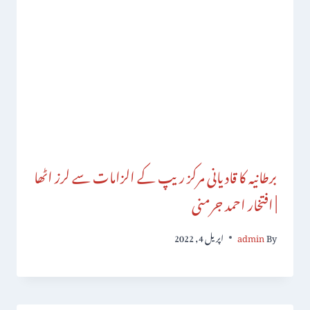
برطانیہ کا قادیانی مرکز ریپ کے الزامات سے لرز اٹھا
| افتخار احمد جرمنی
By
admin
اپریل 4, 2022