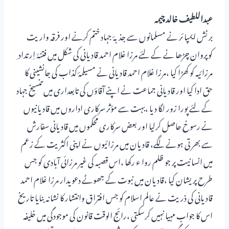
عبداللطیف خالد چیمہ
بر ٹش ایمپا ئر نے مسلمانوں سے جذبۂ جہاد ختم کرنے اور فرقہ واریت
کوپروان چڑھا نے کے لئے مرزا غلام احمد قادیانی کی شکل میں فتنۂ اِرتداد ِ
مرزائیہ کو کھڑا کیا ،مرزا غلام احمد قادیانی نے مسیلمۂ کذاب کی جانشینی کا
حق ادا کیا اور قادیانی جماعت نے اپنے آقاؤں کی تابعداری میں تنسیخ جہاد
کے لئے پورا زور لگا دیا ،بہت سے مؤثر سرکاری اداروں میں قادیانیوں
نے رسوخ حاصل کرلیا اور بعض سرکاری محکموں میں قادیانی سفارش
سے بھر تی ہونے لگے، قادیان میں مرزائیوں نے اپنی اکثریت کے زعم
میں انسانیت پر جو ظلم روا ء رکھا ،اس قصبہ کی غیر مرزائی آبادی کو جس
طرح پریشان کیا ،قادیان میں نبوت کے جھوٹے دعویدار مرزا غلام احمد
قادیانی کی ذریت نے عالم اسلام کو جس افتراق وانتشار کا نشانہ بنایا تاریخ
اس کا جواب مہیا نہیں کرسکتی ،رائج الوقت قانون کی موجودگی میں خلیفہ