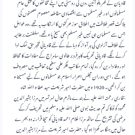
قادیان کے گھریلو آئین ،دن کی روشنی میں اپنے مخالفوں کا قتل عام
مسلمانوں اور غیر مسلموں سے اقتصادی مقاطعہ معصوم عصمتوں کی
ہلاکت قصر خلافت میں اخلاق سوز حرکتوں کا ارتکاب یہ تھے ،وہ عوامل
جس سے مسلمان ہی نہیں غیر مسلم بھی سیخ پاء تھے،سلطنت بر طانیہ
کے خلاف آزادی کی ہر آواز کو دبانے کے لئے قادیانی مُخبر حق ِ نمک ادا
کرنے لگے، قادیانی تحریک کاہرفرد بر طانوی سامراج کے مفادات کا محافظ
اور وفا دار بن کر رہ گیا، تمام مکاتب فکر علمی سطح پر تعاقب میں مصروف
ہو گئے ، اسی دوران مجلس احرار اسلام جو مسلمانوں کے لیے مسیحاء
بن کر اٹھی۔ 1920ء میں حضرت امیر شریعت سید عطاء اﷲ شاہ
بخاری رحمتہ اﷲ علیہ نے بندے ماترم ھال امر تسر میں مرزا بشیر الدین
محمود کو ٹوکا کہ تم حدیث نبوی صلی اﷲ علیہ وسلم میں تحریف کرکے
مرضی کی تشریح کے ساتھ مرزا غلام احمد قادیانی کو سچا قرار نہ دو بھر ے
ھال میں ہنگا مہ کھڑا ہو گیا ،حضرت امیر شریعت نے مرزا بشیر الدین