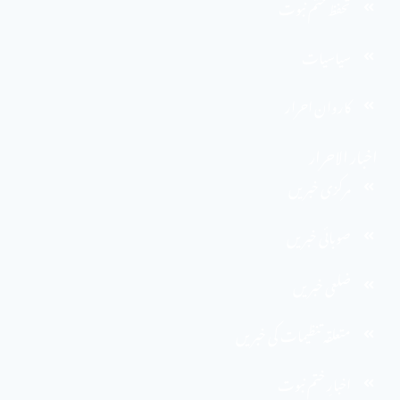
تحفظ ختم نبوت
سیاسیات
کاروان احرار
اخبار الاحرار
مرکزی خبریں
صوبائی خبریں
ضلعی خبریں
متعلقہ تنظیمات کی خبریں
اخبارِ ختم نبوت