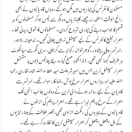
مسلمان کانفرنس کی تیاریوں میں مگن ہوگئے ،وہاں قادیانیوں نے بھی
رائج الوقت اسلحہ، برچھے، کلہاڑیاں ودیگر سے لیس ہوکر مسلمانوں کو ہر
قسم کا جواب دینے کی تیاری شروع کردی۔ مسلمانوں کا شوق دیدنی تھا۔
احرار تبلیغ کانفرنس کے لیے سپیشل ٹرینیں چلائی گئیں۔ لدھیانہ ،لاہور
،امرتسر ،دہلی ،پشاور ،گوجرانوالہ ، کوئٹہ سے کراچی، سری نگرسے سیالکوٹ
ہر طرف گہما گہمی تھی، 21 اکتوبر صبح گیارہ بجے چالیس ڈبوں پر مشتمل
احرار سپیشل ٹرین جس میں امیرشریعت سید عطا ء اﷲ شاہ بخاری رحمۃ
اﷲ علیہ اور ہزاروں احرار سرخ پوش رضا کار سوار تھے۔ امرتسر سے
قادیان کے لیے روانہ ہونے والی ٹرین کے دونوں جانب انجن تک
احرار کے سرخ پرچم لہرا رہے تھے۔ احرار پرچم کی اڑانوں نے
قادیانیوں کے چہروں کی رنگت اڑادی تھی، قصر خلافت کے مینار ایڑیوں
کے بل اچھل اچھل کر احرار سپیشل ٹرین کا نظارہ کر رہے تھے۔
قادیان کا سومنات احر ار غزنوی کے قدموں میں ڈھیر ہو رہا تھا۔ قادیان