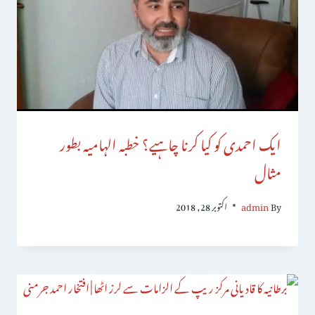
ایک احمدی کو کیا کرنا چاہیے؟ خطبہ الہامیہ بطور
مثال
By
admin
اکتوبر 28, 2018