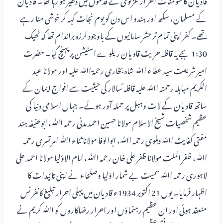
کے مسلمان، سکھ اور ہندو اس دن کو یوم نجات کہہ کر خوشی منا رہے
تھے۔ کفر اپنی تمام تر حشر سامانیوں کے باوجود لرزہ براندام تھا کہ ٹھیک
1:30 بجے یہ قافلہ حریت قادیان ریلوے اسٹیشن پر پہنچ گیا۔ حضرت
امیر شریعت سید عطاء اﷲ شاہ بخاری رحمۃ اﷲ علیہ اور مولانا عبد
الکریم مباہلہ رحمتہ اﷲ علیہ قافلہ ٔسالار کی حیثیت سے افواج ایمان کے
ساتھ قادیان کے لات وہبل پر حملہ آور ہوئے۔ جہاں اسلامی دنیا کی
عظیم شخصیات شیخ الاسلام مولانا حسین احمد مدنی رحمہ اﷲ، ابوحنیفہ ہند
مفتی کفایت اﷲ دہلوی رحمہ اﷲ، ابوالوفا مولانا ثناء اﷲ امرتسری رحمہ
اﷲ، ظفر الملت مولانا ظفر علی خان رحمہ اﷲ، امام الاؤلیا مولانا احمد علی
لاہوری رحمہ اﷲ سمیت بے شمار اؤلیا وصلحاء نے اپنی تائیدات کا
اظہار فرمایا۔ یوں 21 اکتوبر 1934ء قادیان میں پہلی احرار تبلیغ کانفرنس
منعقد ہوئی اور ان عظیم رہنماؤں اور احرار رضاکاروں کو اﷲ کریم نے