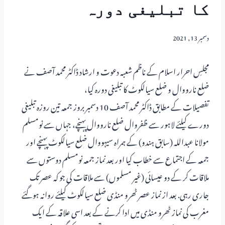
کا تبلیغی دورہ
دسمبر 13, 2021
مجلسِ احرار اسلام کے ناظم شعبہ دعوت و ارشاد ڈاکٹر محمد آصف نے
ضلع نارووال و ضلع سیالکوٹ کا تبلیغی دورہ کیا،
تفصیلات کے مطابق ڈاکٹر محمد آصف 10 دسمبر بروز جمعہ تین روزہ تبلیغی
دورے کیلئے لاہور سے ظفروال ضلع نارووال پہنچے، جہاں سے نومسلم
مولانا عبداللہ (سابق ہندو) کے ہمراہ سیہووال ضلع سیالکوٹ پہنچے اور
جمعہ کے اجتماع سے خطاب کیا اور بعد نماز جمعہ نومسلم دوستوں سے
ملاقات کر کے دو عیسائی (غیر مسلموں) سے ملاقات کی جو کہ عصر تک
جاری رہی. بعد از نماز عصر ٹھرو منڈی ضلع سیالکوٹ کیلئے روانہ ہوگئے
مغرب کی نماز ٹھرو منڈی میں ادا کرنے کے بعد اسی علاقہ کے ایک