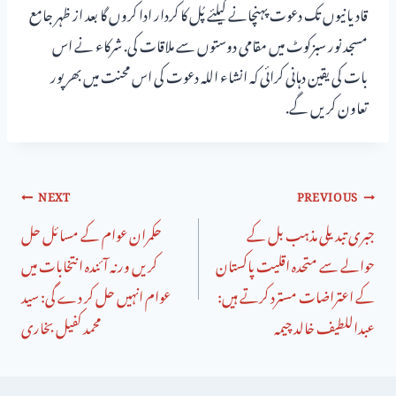
قادیانیوں تک دعوت پہنچانے کیلئے پُل کا کردار ادا کروں گا بعد از ظہر جامع
مسجد نور سبزکوٹ میں مقامی دوستوں سے ملاقات کی. شرکاء نے اس
بات کی یقین دہانی کرائی کہ انشاء اللہ دعوت کی اس محنت میں بھرپور
تعاون کریں گے.
NEXT
PREVIOUS
جبری تبدیلی مذہب بل کے
حکمران عوام کے مسائل حل
حوالے سے متحدہ اقلیت پاکستان
کریں ورنہ آئندہ انتخابات میں
کے اعتراضات مسترد کرتے ہیں:
عوام انہیں حل کر دے گی: سید
عبداللطیف خالد چیمہ
محمد کفیل بخاری