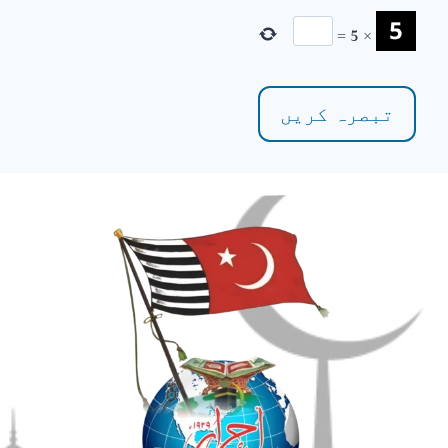
=
5
×