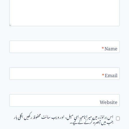
*
Name
*
Email
Website
اس براؤزر میں میرا نام، ای میل، اور ویب سائٹ محفوظ رکھیں اگلی بار
جب میں تبصرہ کرنے کےلیے۔