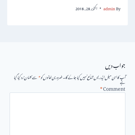
By
admin
اکتوبر 28, 2018
جواب دیں
آپ کا ای میل ایڈریس شائع نہیں کیا جائے گا۔
ضروری خانوں کو
*
سے نشان زد کیا گیا
ہے
*
Comment