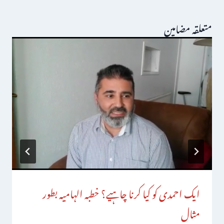
متعلقہ مضامین
ایک احمدی کو کیا کرنا چاہیے؟ خطبہ الہامیہ بطور
مثال