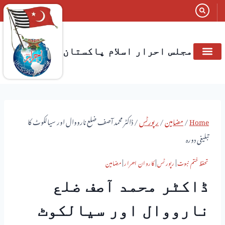
مجلس احرار اسلام پاکستان
Home
/
مضامین
/
رپورٹس
/
ڈاکٹر محمد آصف ضلع نارووال اور سیالکوٹ کا
تبلیغی دورہ
تحفظ ختم نبوت
|
رپورٹس
|
کاروان احرار
|
مضامین
ڈاکٹر محمد آصف ضلع
نارووال اور سیالکوٹ