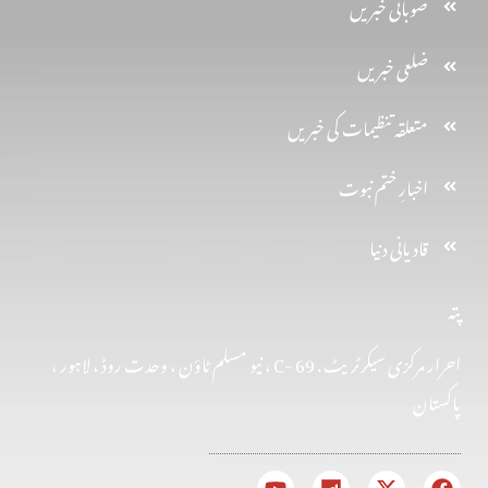
صوبائی خبریں
ضلعی خبریں
متعلقہ تنظیمات کی خبریں
اخبارِ ختم نبوت
قادیانی دنیا
پتہ
احرار مرکزی سیکرٹریٹ . 69 -C ، نیو مسلم ٹاؤن ، وحدت روڈ ، لاہور ،
پاکستان