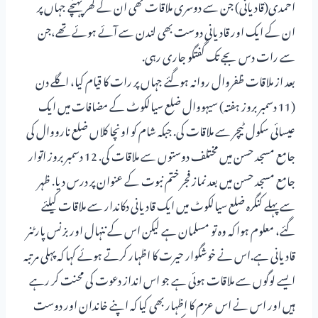
احمدی(قادیانی) جن سے دوسری ملاقات تھی ان کے گھر پہنچے جہاں پر
ان کے ایک اور قادیانی دوست بھی لندن سے آئے ہوئے تھے،جن
سے رات دس بجے تک گفتگو جاری رہی.
بعد از ملاقات ظفروال روانہ ہوگئے جہاں پر رات کا قیام کیا، اگلے دن
(11 دسمبر بروز ہفتہ) سیہووال ضلع سیالکوٹ کے مضافات میں ایک
عیسائی سکول ٹیچر سے ملاقات کی. جبکہ شام کو اونچا کلاں ضلع نارووال کی
جامع مسجد حسن میں مختلف دوستوں سے ملاقات کی. 12 دسمبر بروز اتوار
جامع مسجد حسن میں بعد نماز فجر ختم نبوت کے عنوان پر درس دیا. ظہر
سے پہلے کنگرہ ضلع سیالکوٹ میں ایک قادیانی دکاندار سے ملاقات کیلئے
گئے، معلوم ہوا کہ وہ تو مسلمان ہے لیکن اس کے ننہال اور بزنس پارٹنر
قادیانی ہے.اس نے خوشگوار حیرت کا اظہار کرتے ہوئے کہا کہ پہلی مرتبہ
ایسے لوگوں سے ملاقات ہوئی ہے جو اس انداز دعوت کی محنت کر رہے
ہیں اور اس نے اس عزم کا اظہار بھی کیا کہ اپنے خاندان اور دوست