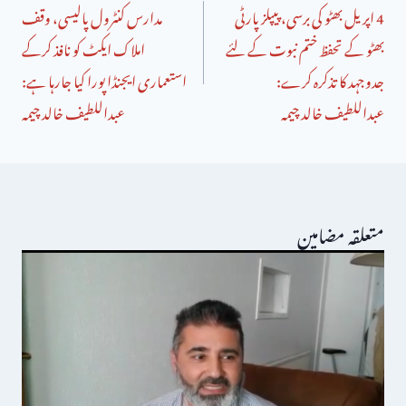
4 اپریل بھٹو کی برسی، پیپلز پارٹی
مدارس کنٹرول پالیسی، وقف
بھٹو کے تحفظ ختم نبوت کے لئے
املاک ایکٹ کو نافذ کرکے
جدوجہد کا تذکرہ کرے:
استعماری ایجنڈا پورا کیا جارہا ہے:
عبداللطیف خالد چیمہ
عبداللطیف خالد چیمہ
متعلقہ مضامین