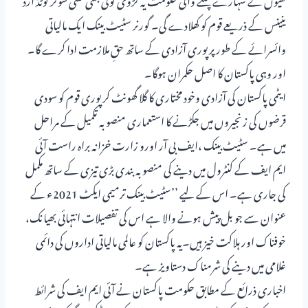
ینینس کے ذریعے قوم کو کھلادے گی۔ گورنر سٹیٹ بینک ایک مالیاتی
وائسرائے کے طور پر پوری آزادی کے ساتھ حقِ ملازمت ادا کرے گا۔
اور وہی پاکستان کا اصل حکمران ہوگا۔
ایٹمی پاکستان کی آزادی وخود مختاری کا گلا گھونٹ کر پوری قوم کو سودی
قرضوں کی زنجیروں میں جکڑنے کا استعماری منصوبہ تکمیل کے مراحل
میں ہے۔ سٹیٹ بینک ،ایف بی آر اورو زارت خزانہ براہ راست آئی
ایم ایف کے کنٹرول میں دینے کی منصوبہ بندی بڑی تیزی کے ساتھ مکمل
کی جاری ہے۔ اس کے لیے ’’سٹیٹ بینک ترمیمی ایکٹ 2021ء کے
عنوان سے جو بل پیش ہونے والا ہے اس کی تفصیلات انتہائی بھیانک،
خوفناک اور ہلاکت خیز ہیں۔یہ پاکستان کو عالمی مالیاتی اداروں کی دائمی
غلامی میں دینے کی شرمناک دستاویز ہے۔
اخباری ذرائع کے مطابق حکومت پاکستان نے آئی ایم ایف کی شرائط