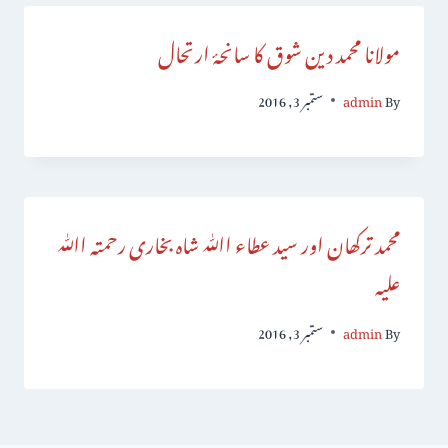
مولانا محمد دین شوق کا سانحۂ ارتحال
By
admin
ستمبر 3, 2016
محمد ترکھان اور سید عطاء اﷲ شاہ بخاری رحمتہ اﷲ
علیہ
By
admin
ستمبر 3, 2016