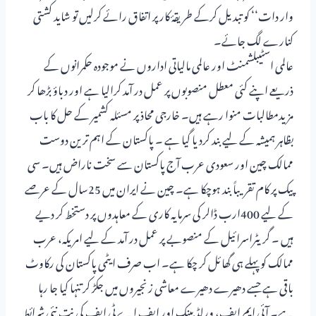
وار دات‘‘ کو تبدیل کرکے طریقۂ کار پر اتفاق رائے کرلیں تو شاید کشتی
کنارے لگ جائے۔
عالمی اسٹیبلشمنٹ اور عالمی مالیاتی اداروں نے موجودہ حکمرانوں کے
ذریعے اپنے کئی معطل منصوبوں پر عمل در آمد کرالیا ہے اور دباؤ بڑھا کر
مزیدمطالبات منوا رہے ہیں۔ خارجی محاذ پر مسئلہ کشمیر کے حل کا باب
بظاہر ہمیشہ کے لیے بند کردیا گیا ہے ۔ پاکستان کے اہم ترین دوست
ممالک چین اور سعودی عرب آج پاکستان سے سخت ناراض ہیں۔ سی
پیک پر کام تقریباً بند ہوچکا ہے۔ چین نے ایران میں 25سال کے عرصے
کے لیے 400ارب ڈالر کی سرمایہ کاری کے معاہدوں پر دستخط کر دیے
ہیں ۔ گریٹراسرائیل کے منصوبے پر عمل در آمد کے لیے امریکہ، عرب
ممالک کو پہلے ہی گھائل کر چکا ہے۔ اب صرف ایٹمی پاکستان کی رکاوٹ
باقی ہے جسے دھیرے دھیرے معاشی زنجیروں میں جکڑ کر تنہا کیا جا رہا
ہے۔ آئی ایم ایف، ورلڈ بینک اور ایف اے ٹی ایف کی نت نئی شرائط