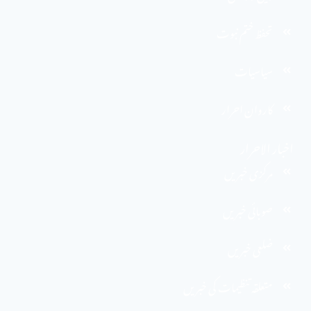
تحفظ ختم نبوت
سیاسیات
کاروان احرار
اخبار الاحرار
مرکزی خبریں
صوبائی خبریں
ضلعی خبریں
متعلقہ تنظیمات کی خبریں