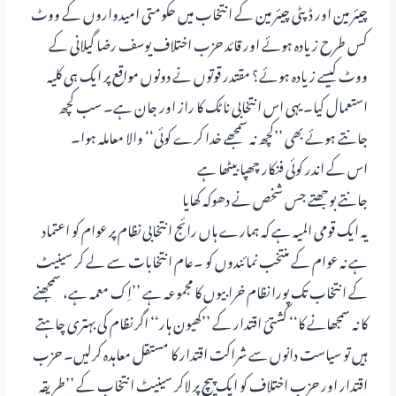
چیئر مین اور ڈپٹی چیئر مین کے انتخاب میں حکومتی امیدواروں کے ووٹ
کس طرح زیادہ ہوئے اور قائد حزب اختلاف یوسف رضا گیلانی کے
ووٹ کیسے زیادہ ہوئے؟ مقتدر قوتوں نے دونوں مواقع پر ایک ہی کلیہ
استعمال کیا۔ یہی اس انتخابی ناٹک کا راز اور جان ہے۔ سب کچھ
جانتے ہوئے بھی ’’کچھ نہ سمجھے خدا کرے کوئی‘‘ والا معاملہ ہوا۔
اس کے اندر کوئی فنکار چھپا بیٹھا ہے
جانتے بوجھتے جس شخص نے دھوکہ کھایا
یہ ایک قومی المیہ ہے کہ ہمارے ہاں رائج انتخابی نظام پر عوام کو اعتماد
ہے نہ عوام کے منتخب نمائندوں کو ۔عام انتخابات سے لے کر سینیٹ
کے انتخاب تک پورا نظام خرابیوں کا مجموعہ ہے ’’اِک معمہ ہے، سمجھنے
کا نہ سمجھانے کا‘‘ کشتیٔ اقتدار کے ’’کھیون ہار‘‘ اگر نظام کی بہتری چاہتے
ہیں تو سیاست دانوں سے شراکت اقتدار کا مستقل معاہدہ کرلیں۔ حزب
اقتدار اور حزب اختلاف کو ایک پیچ پر لاکر سینیٹ انتخاب کے ’’طریقہ