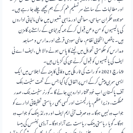
اور مطالبات کے سامنے سر تسلیم خم کرکے ہم بچھے چلے جا رہے ہیں۔
موجودہ حکمران سیاسی، معاشی اور مذہبی شعبوں میں عالمی مالیاتی اداروں
کی پالیسیوں کو من وعن قبول کرکے ہمہ گیر تباہی کے راستے پر گامزن
ہیں۔ ناقص انتخابی نظام، عالمی سودی قرضے اور مدارس و مساجد
ومدارس کو حکومتی تحویل میں لینے کا پاس ہونے والا بل ،ایف اے ٹی
ایف کی پالیسیوں کو قبول کرنے ہی کی کڑیاں ہیں۔
9مارچ 2021ء کو رات کی تاریکی میں وفاقی کا بینہ کے اجلاس میں ایک
ایسی سمری پیش کرکے اس پراتفاق کیا گیا جس کے تحت سٹیٹ بنک
آف پاکستان اب خود مختار ادارہ بن جائے گا ۔گورنر سٹیٹ بنک، صدر
مملکت، وزیراعظم، پارلیمنٹ اور کسی بھی ریاستی تحقیقاتی ادارے کو
جواب دہ نہیں ہوگا۔ وہ صرف آئی ایم ایف اور ورلڈبینک کو جواب دہ
ہوگا۔ گویا ریاستی بینک ریاست سے آزاد ہوگا۔ آرڈی نینسس کی بیسا
کھیوں کے سہارے چلنے والی حکومت یہ کڑوی گولی بھی کسی شوگر کوٹڈ آرڈ