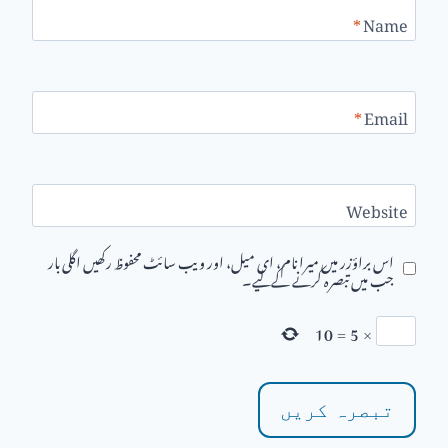
*
Name
*
Email
Website
اس براؤزر میں میرا نام، ای میل، اور ویب سائٹ محفوظ رکھیں اگلی بار
جب میں تبصرہ کرنے کےلیے۔
10
=
5
×