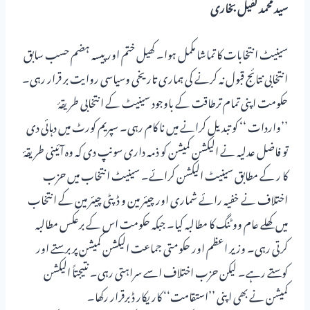
سید محمد کفیل بخاری
سینیٹ انتخابات کا تماشا مکمل ہوا۔ کھیل ختم اور پیسہ ہضم حسب سابق
انتخابی نتائج قبول نہ کرنے کی ہماری تاریخی وسیاسی روایت بر قرار رہی۔
حکومت اپنی تمام ترطاقت کے باوجود سینیٹ کے انتخابی طریقۂ
’’واردات ‘‘ کو تبدیل کرانے میں نا کام رہی۔ سپریم کورٹ میں دہائی دی
تو فاضل عدلیہ نے الیکشن کمیشن کو ذمہ داری سونپ دی کہ وہ آئینی طریقۂ
کا ر کے مطابق سینیٹ الیکشن کرائے۔ سینیٹ انتخاب میں حزب
اختلاف نے خفیہ رائے شماری اور چیئر مین و ڈپٹی چیئر مین کے انتخاب
میں کھلے عام ووٹنگ کا مطالبہ کیا۔ جبکہ حکومت اس کے برعکس مطالبہ
کرتی رہی۔ وزیر اعظم اور حکومتی جماعت الیکشن کمیشن پر برستے اور
کوستے رہے۔ لیکن حزب اختلاف اسے سراہتی رہی۔ نتیجتاً الیکشن
کمیشن نے بھی اپنی ’’استقامت‘‘ کار یکار ڈ برقرار رکھا۔