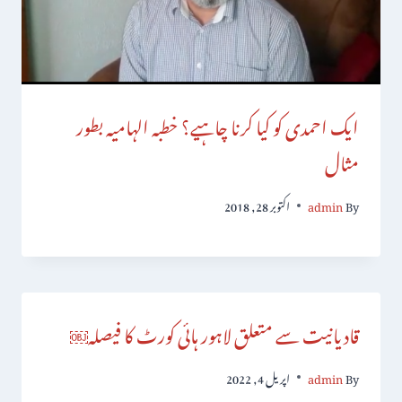
ایک احمدی کو کیا کرنا چاہیے؟ خطبہ الہامیہ بطور
مثال
By
admin
اکتوبر 28, 2018
قادیانیت سے متعلق لاہور ہائی کورٹ کا فیصلہ￼
By
admin
اپریل 4, 2022