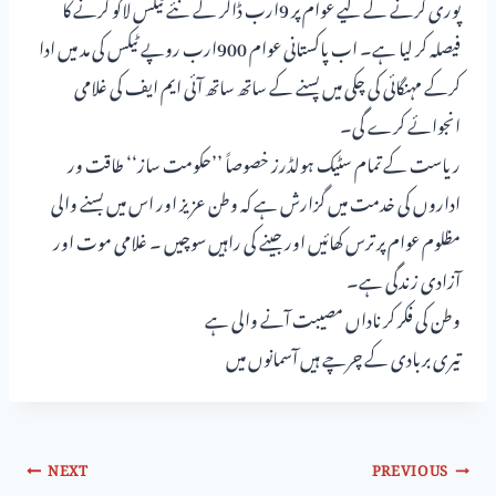
پوری کرنے کے لیے عوام پر 9ارب ڈالر کے نئے ٹیکس لاگو کرنے کا
فیصلہ کر لیا ہے۔ اب پاکستانی عوام 900ارب روپے ٹیکس کی مد میں ادا
کرکے مہنگائی کی چکی میں پسنے کے ساتھ ساتھ آئی ایم ایف کی غلامی
انجوائے کرے گی۔
ریاست کے تمام سٹیک ہولڈرز خصوصاً ’’حکومت ساز‘‘ طاقت ور
اداروں کی خدمت میں گزارش ہے کہ وطن عزیز اور اس میں بسنے والی
مظلوم عوام پر ترس کھائیں اور جینے کی راہیں سوچیں ۔ غلامی موت اور
آزادی زندگی ہے۔
وطن کی فکر کر ناداں مصیبت آنے والی ہے
تیری بربادی کے چرچے ہیں آسمانوں میں
NEXT
PREVIOUS