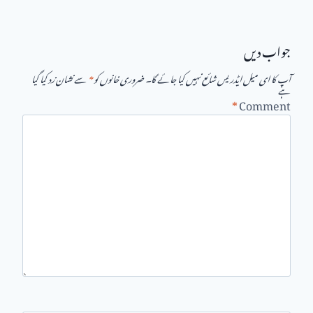
جواب دیں
آپ کا ای میل ایڈریس شائع نہیں کیا جائے گا۔
ضروری خانوں کو
*
سے نشان زد کیا گیا
ہے
*
Comment