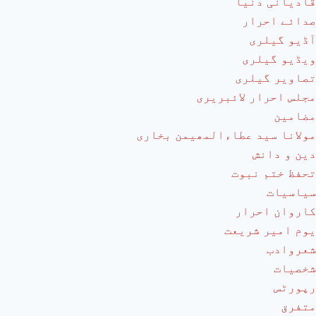
قادیانی دنیا
صدائے احرار
آڈیو گیلری
ویڈیو گیلری
تصاویر گیلری
مجلس احرار لائبریری
مضامین
مولانا سید عطاءالمھیمن بخاری
دین و دانش
تحفظ ختم نبوت
سیاسیات
کاروان احرار
یوم امیر شریعت
شعروادب
شخصیات
رپورٹس
متفرق