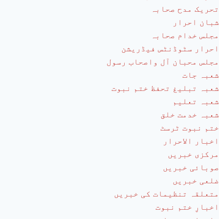
تحریک مدح صحابہ
شبان احرار
مجلس خدام صحابہ
احرار سٹوڈنٹس فیڈریشن
مجلس محبان آل واصحاب رسول
شعبہ جات
شعبہ تبلیغ تحفظ ختم نبوت
شعبہ تعلیم
شعبہ خدمت خلق
ختم نبوت ٹرسٹ
اخبار الاحرار
مرکزی خبریں
صوبائی خبریں
ضلعی خبریں
متعلقہ تنظیمات کی خبریں
اخبارِ ختم نبوت