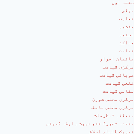
صفحہ اول
مجلس
تعارف
منشور
دستور
مراکز
قیادت
بانیان احرار
مرکزی قیادت
صوبائی قیادت
ضلعی قیادت
مقامی قیادت
مرکزی مجلس شوریٰ
مرکزی مجلس عاملہ
متعلقہ تنظیمات
متحدہ تحریک ختم نبوت رابطہ کمیٹی
تحریک طلباء اسلام