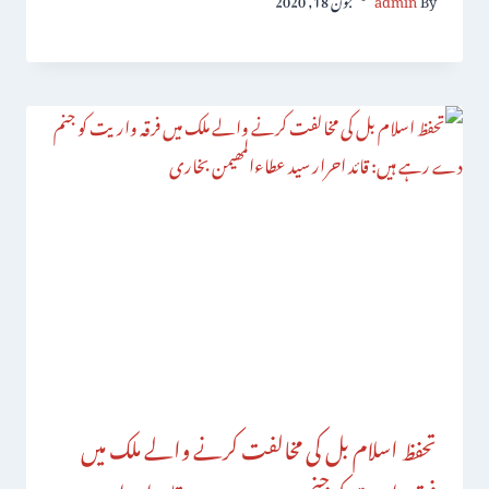
تحفظ اسلام بل کی مخالفت کرنے والے ملک میں
فرقہ واریت کو جنم دے رہے ہیں: قائد احرار سید