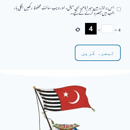
اس براؤزر میں میرا نام، ای میل، اور ویب سائٹ محفوظ رکھیں اگلی بار
جب میں تبصرہ کرنے کےلیے۔
=
×
4