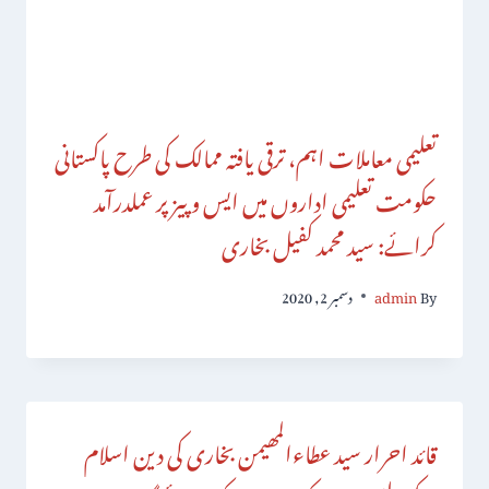
تعلیمی معاملات اہم، ترقی یافتہ ممالک کی طرح پاکستانی
حکومت تعلیمی اداروں میں ایس و پیز پر عملدرآمد
کرائے: سید محمد کفیل بخاری
By
admin
دسمبر 2, 2020
قائد احرار سید عطاءالمھیمن بخاری کی دین اسلام