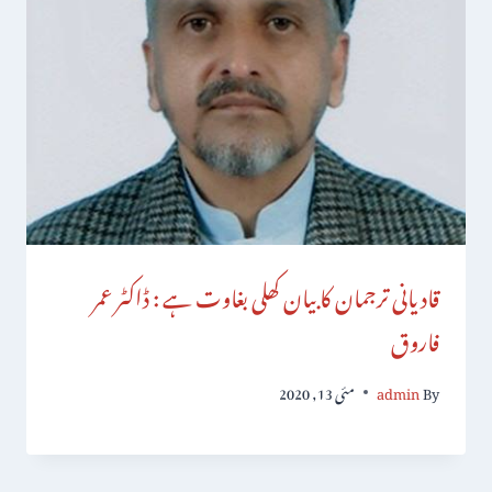
قادیانی ترجمان کا بیان کھلی بغاوت ہے : ڈاکٹر عمر
فاروق
By
admin
مئی 13, 2020