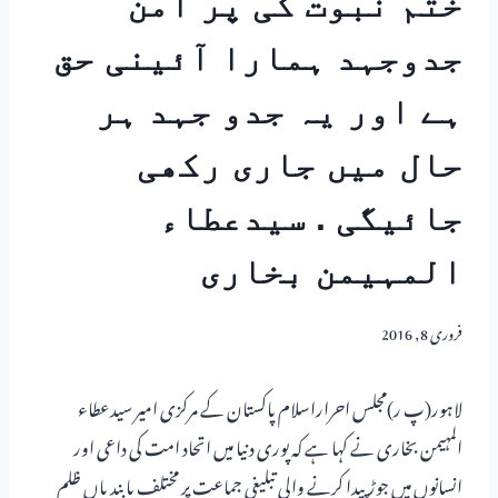
ختم نبوت کی پر امن
جدوجہد ہمارا آئینی حق
ہے اور یہ جدو جہد ہر
حال میں جاری رکھی
جائیگی . سیدعطاء
المہیمن بخاری
فروری 8, 2016
لاہور(پ ر)مجلس احراراسلام پاکستان کے مرکزی امیر سیدعطاء
المہیمن بخاری نے کہا ہے کہ پوری دنیا میں اتحاد امت کی داعی اور
انسانوں میں جوڑ پیدا کرنے والی تبلیغی جماعت پر مختلف پابندیاں ظلم