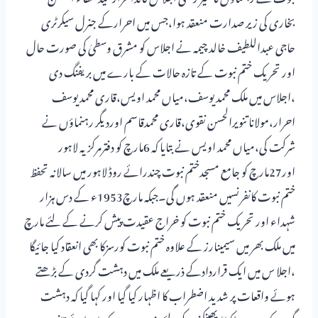
بخاری کی زیر صدارت منعقد ہوا،جس میں احرارکے جنرل سیکرٹری
حاجی عبداللطیف خالد چیمہ نے اجلاس کو مشرق وسطیٰ کی صورت حال
اور تحریک ختم نبوت کے تازہ حالات کے بارے میں بریفنگ دی
،اجلاس میں ملک محمد یوسف،میاں محمد اویس،قاری محمد یوسف
احرار،مولانا تنویرالحسن نقوی،قاری محمدقاسم اوردیگر رہنماؤں نے
شرکت کی،میاں محمد اویس نے بتایا کہ 6مارچ کو دفترمرکزیہ لاہور
اور27مارچ کو جامع مسجدختم نبوت چندرائے روڈ لاہور میں سالانہ تحفظ
ختم نبوت کانفرنسیں منعقد ہوں گی۔جبکہ مارچ1953ء کے دس ہزار
شہداء اور تحریک ختم نبوت کو خراج عقیدت پیش کرنے کے لئے مارچ
میں ملک بھر میں سیمینارز کے علاوہ ختم نبوت کورسزکا بھی انعقاد کیا جائیگا
،اجلا س میں ایک قراردادکے ذریعے ملک میں دہشت گردی کے بڑھتے
ہوئے واقعات پر شدید اضطراب کا اظہار کیا گیا اور کہا گیا کہ دہشت