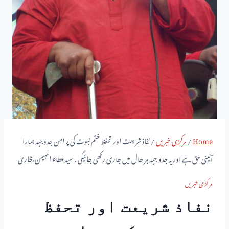
Home
/
مرکزی خبریں
/
نفاذ شریعت اور تحفظ ختم نبوت کی پر امن جدوجہد ہمارا
آئینی حق ہے اور یہ جدو جہد ہر حال میں جاری رکھی جائیگی . سیدعطاء المہیمن بخاری
مرکزی خبریں
نفاذ شریعت اور تحفظ