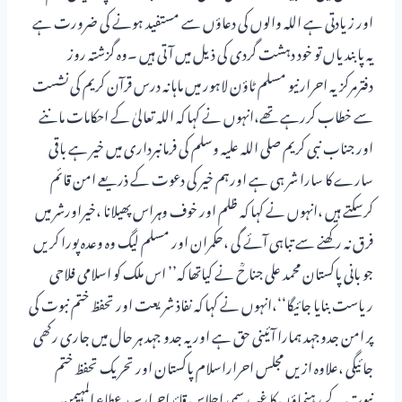
اور زیادتی ہے اللہ والوں کی دعاؤں سے مستفید ہونے کی ضرورت ہے
یہ پابندیاں تو خود دہشت گردی کی ذیل میں آتی ہیں ۔وہ گزشتہ روز
دفترمرکزیہ احرارنیو مسلم ٹاؤن لاہور میں ماہانہ درس قرآن کریم کی نشست
سے خطاب کررہے تھے،انہوں نے کہا کہ اللہ تعالیٰ کے احکامات ماننے
اور جناب نبی کریم صلی اللہ علیہ وسلم کی فرمانبرداری میں خیر ہے باقی
سارے کا سارا شر ہی ہے اورہم خیر کی دعوت کے ذریعے امن قائم
کرسکتے ہیں ،انہوں نے کہا کہ ظلم اور خوف وہراس پھیلانا ،خیراورشر میں
فرق نہ رکھنے سے تباہی آئے گی ،حکمران اور مسلم لیگ وہ وعدہ پورا کریں
جو بانی پاکستان محمد علی جناحؒ نے کیاتھا کہ’’ اس ملک کو اسلامی فلاحی
ریاست بنایا جائیگا‘‘،انہوں نے کہا کہ نفاذ شریعت اور تحفظ ختم نبوت کی
پر امن جدوجہد ہمارا آئینی حق ہے اور یہ جدو جہد ہر حال میں جاری رکھی
جائیگی ،علاوہ ازیں مجلس احراراسلام پاکستان اور تحریک تحفظ ختم
نبوت کے رہنماؤں کا غیر رسمی اجلاس قائداحرارسید عطاء المہیمن