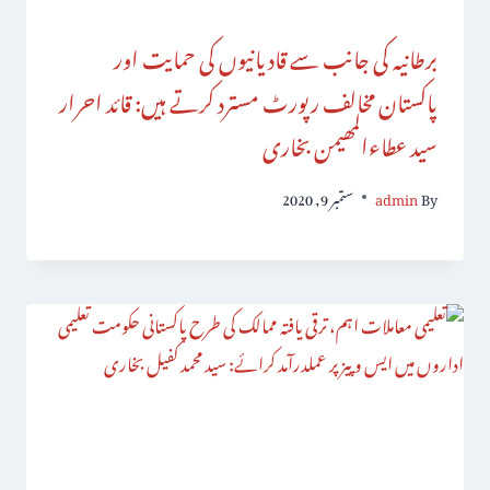
برطانیہ کی جانب سے قادیانیوں کی حمایت اور
پاکستان مخالف رپورٹ مسترد کرتے ہیں: قائد احرار
سید عطاءالمھیمن بخاری
By
admin
ستمبر 9, 2020