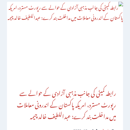
رابطہ کمیٹی کی جانب مذہبی آزادی کے حوالے سے
رپورٹ مسترد، امریکہ پاکستان کے اندرونی معاملات
میں مداخلت بند کرے: عبداللطیف خالد چیمہ
By
admin
جون 18, 2020