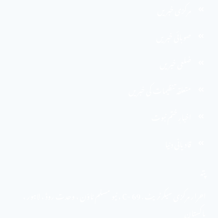
مرکزی خبریں
صوبائی خبریں
ضلعی خبریں
متعلقہ تنظیمات کی خبریں
اخبارِ ختم نبوت
قادیانی دنیا
پتہ
احرار مرکزی سیکرٹریٹ . 69 -C ، نیو مسلم ٹاؤن ، وحدت روڈ ، لاہور ،
پاکستان