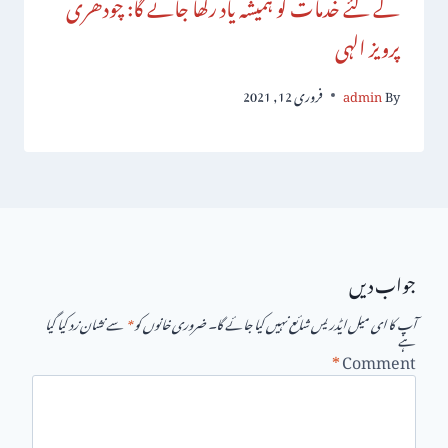
کے لئے خدمات کو ہمیشہ یاد رکھا جائے گا: چودھری
پرویز الہی
By
admin
فروری 12, 2021
جواب دیں
آپ کا ای میل ایڈریس شائع نہیں کیا جائے گا۔
ضروری خانوں کو
*
سے نشان زد کیا گیا
ہے
*
Comment