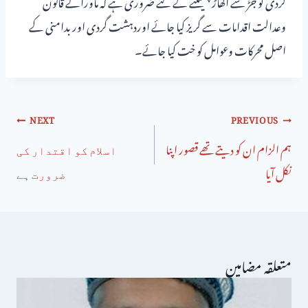
گردی کو جڑ سے اکھاڑ پھینکنے کے لئے ضروری ہے کہ ماورائے قانون
وعدالت اقدامات سے گریز کیا جائے اوردہشت گردی اور بدامنی کے
اصل محرکات وعوامل کو خت کیا جائے۔
NEXT
PREVIOUS
ہم الزام ان کو دیتے تھے قصور اپنا
ﺍﺳﻼﻡ ﮐﻮ ﺍﻗﺘﺪﺍﺭ ﮐﯽ
نکل آیا
ﺿﺮﻭﺭﺕ ﮨﮯ
متعلقہ مضامین