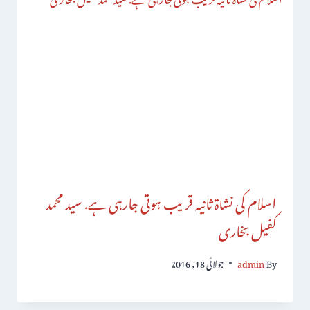
اسلام کی نشاۃ ثانیہ قریب ہوتی جارہی ہے. سید محمد
کفیل بخاری
By
admin
جولائی 18, 2016