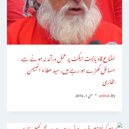
امتناع قادیانیت ایکٹ پر عمل درآمد نہ ہونے سے
مسائل کھڑے ہو رہے ہیں. سید عطاء المہیمن
بخاری
By
admin
مئی 1, 2016