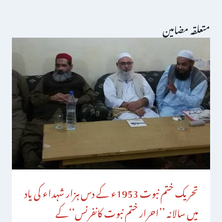
متعلقہ مضامین
تحریک ختم نبوت 1953ء کے دس ہزار شہداء کی یاد
میں سالانہ ’’احرار ختم نبوت کانفرنس‘‘کے