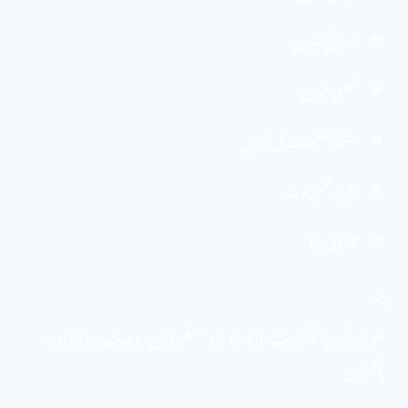
صوبائی خبریں
ضلعی خبریں
متعلقہ تنظیمات کی خبریں
اخبارِ ختم نبوت
قادیانی دنیا
پتہ
احرار مرکزی سیکرٹریٹ . 69 -C ، نیو مسلم ٹاؤن ، وحدت روڈ ، لاہور ،
پاکستان