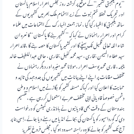
’’ یوم یکجہتی کشمیر ‘‘کے موقع پر گزشتہ روز مجلس احرار اسلام پاکستان
اور تحریک تحفظ ختم نبوت کے زیر اہتمام ملک بھر میں کشمیر یوں کے
ساتھ یکجہتی کا اظہار کیا گیا ، نماز جمعتہ المبارک کے اجتماعات میں علماء
کرام اور احرار رہنماؤں نے کہا کہ ’’ کشمیر بنے گا پاکستان ‘‘کا نعرہ ان
شاء اللہ تعالیٰ تکمیل تک پہنچے گا اور کشمیر پاکستان کا حصہ بنے گا ،قائد احرار
سید عطاء المہیمن بخاری ، سید محمد کفیل بخاری ، حاجی عبداللطیف خالد
چیمہ ، قاری محمد یوسف احرار ،مولانا محمد مغیرہ اور دیگر رہنماؤں نے
مختلف مقامات پر اپنے اپنے بیانات میں کشمیر یوں کی جدوجہد کی تائید و
حمایت کا اعلان کیا اور کہاکہ مسئلہ کشمیر کو بگاڑنے میں اسلام و وطن
دشمن خصوصاََ قادیانی لابی مختلف حربے استعمال کررہی ہے ،تقسیم
ہندوستان کے وقت بھی قادیانیوں نے باؤنڈری کمیشن کو درخواست
دی کہ گورداسپور کو پاکستان کی بجائے انڈیا میں رہنے دیا جائے ،اِسی بنا پر
آج تک کشمیر کو جانے کا وہ راستہ مسدود ہو گیا ،مجلس فروغ نظریۂ