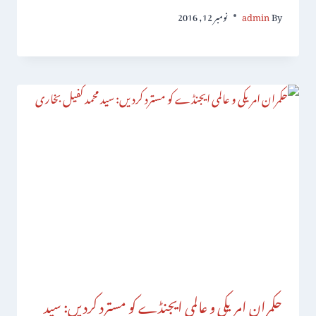
By
admin
نومبر 12, 2016
حکمران امریکی و عالمی ایجنڈے کو مسترد کردیں: سید