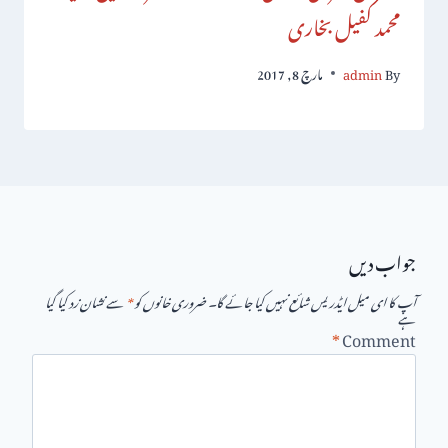
محمد کفیل بخاری
By
admin
مارچ 8, 2017
جواب دیں
آپ کا ای میل ایڈریس شائع نہیں کیا جائے گا۔
ضروری خانوں کو
*
سے نشان زد کیا گیا
ہے
*
Comment