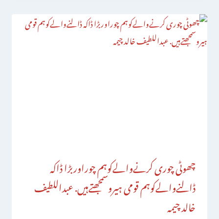
چھوٹی چوری کرنےوالےکوہم چوراوربڑا ڈاکہ
ڈالنےوالےکوہم قومی ہیروسمجھتےہیں. عبداللطیف
خالد چیمہ