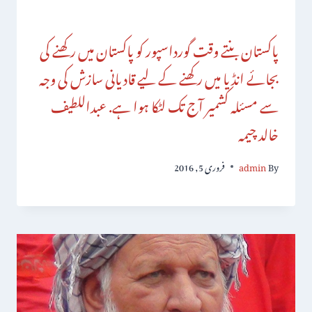
پاکستان بنتے وقت گورداسپور کو پاکستان میں رکھنے کی
بجائے انڈیا میں رکھنے کے لیے قادیانی سازش کی وجہ
سے مسئلہ کشمیر آج تک لٹکا ہوا ہے. عبداللطیف
خالد چیمہ
By
admin
فروری 5, 2016