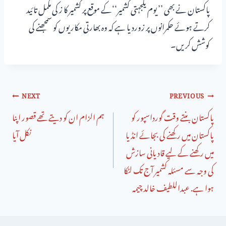
پاکستان نے بھی ’’ یوم یکجہتی کشمیر‘‘کے موقع پر کشمیر کا ز کی مکمل تائید
کرتے ہوئے حکمرانوں پر زوردیا ہے کہ وہ بھارتی مکاریوں کو سمجھنے کی
کوشش کریں۔
NEXT
PREVIOUS
پاکستان بنتے وقت گورداسپور کو
ہم الزام ان کو دیتے تھے قصور اپنا
پاکستان میں رکھنے کی بجائے انڈیا
نکل آیا
میں رکھنے کے لیے قادیانی سازش
کی وجہ سے مسئلہ کشمیر آج تک لٹکا
ہوا ہے. عبداللطیف خالد چیمہ