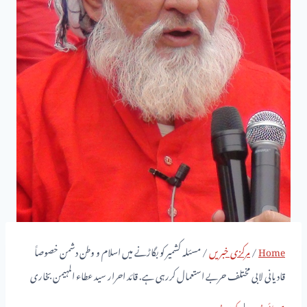
Home
/
مرکزی خبریں
/
مسئلہ کشمیر کو بگاڑنے میں اسلام و وطن دشمن خصوصاََ
قادیانی لابی مختلف حربے استعمال کررہی ہے. قائد احرار سید عطاء المہیمن بخاری