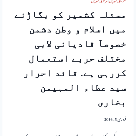
صوبائی خبریں
|
مرکزی خبریں
مسئلہ کشمیر کو بگاڑنے
میں اسلام و وطن دشمن
خصوصاََ قادیانی لابی
مختلف حربے استعمال
کررہی ہے. قائد احرار
سید عطاء المہیمن
بخاری
فروری 5, 2016