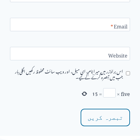
*
Email
Website
اس براؤزر میں میرا نام، ای میل، اور ویب سائٹ محفوظ رکھیں اگلی بار
جب میں تبصرہ کرنے کےلیے۔
15
=
×
five