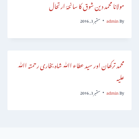
مولانا محمد دین شوق کا سانحۂ ارتحال
By
admin
ستمبر 3, 2016
محمد ترکھان اور سید عطاء اﷲ شاہ بخاری رحمتہ اﷲ
علیہ
By
admin
ستمبر 3, 2016