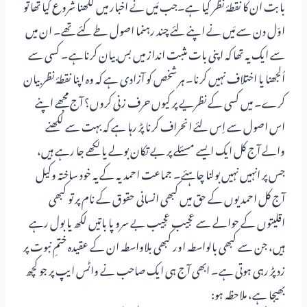
بابت ان کا نقطۂ نظر کیا ہے۔جب مَیں نے اخبار میں لکھنا شروع کیا تھا تو
اوّل دن سے مَیں نے اپنے لئے چند رہنما اصول طے کئے تھے۔ ان میں
سے ایک یہ تھا کہ اپنی بات مثبت انداز میں بس بیان کرناہے۔ کسی سے
اُلجھنا یا اختلاف نہیں کرنا۔ ہر شخص کو آزادی ہے کہ وہ اپنا نقطۂ نظر بیان
کرے۔ میں کسی کے نظریے پر کیوں حرف زنی کروں؟ آج مجھے اپنے
اس اصول سے اِس لئے انحراف کرنا پڑ رہا ہے کہ بہت سے لکھنے
والے آج کل ایک ایسے مسئلے پر بے تکان بولے یا لکھے جا رہے ہیں،
جس پر انہیں نہیں بولنا چاہئے۔ جماعت احمدیہ کے یہ خود ساختہ وکیل
آج کل احمدیوں کے حق میں کبھی انسانی حقوق کے نام پر تو کبھی
اقلیتوں کے حوالے سے عجیب عجیب بے سرو پا باتیں لکھ یا بول رہے
ہیں، جن سے کبھی بالواسطہ اور کبھی بلاواسطہ ان کے عقیدہ ختمِ نبوت پر
زد پڑ رہی ہوتی ہے۔ ابھی آج ہی ایک صاحب نے واٹس ایپ پر جو کچھ
بھیجا ہے، ملاحظہ ہو: