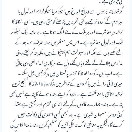
گزشتہ چند برسوں سے ذرائع ابلاغ میں سیکولر یا سیکولرزم اور لبرل یا
لبرلزم کے اُردو ترجمے پر کئی تحریریں پڑھنے کو ملتی رہی ہیں۔ان الفاظ کا
ترجمہ ہر معاشرے اور ہر ملک کے لئے الگ ہوتا ہے۔ برطانیہ ایک سیکولر
مُلک اور لبرل معاشرہ ہے۔ اس پس منظر میں وہ نہ صرف مساجد کے
لئے کھلے دِل سے جگہ اور سہولت بہم پہنچاتے ہیں،بلکہ پتہ کر لیجئے دینی
مدارس چلانے کے لئے وہاں کھلے دل سے سرکاری امداد بھی دی جاتی
ہے۔ اب ان مذکورہ الفاظ کا ترجمہ پاکستان میں ہرگز نہیں چل سکتا۔
میری ذاتی رائے میں پاکستان کے تناظر میں مذکورہ بالا الفاظ کا صحیح ترین
ترجمہ منافق یا منافقت ہے۔ ہندو کو اپنے ہندو ہونے کا پتہ ہے ہمیں بھی
پتہ ہے۔ ہندو ہمارے قانون کے لئے اتنا ہی محترم اور قیمتی ہے جتنا
کوئی دوسرا مسلمان شہری ہے۔ وہ کبھی کسی احمدی کی وکالت نہیں
کرے گا، لیکن یہ منافق لوگ نہ ملکی آئین کو تسلیم کریں۔نہ عامۃ الناس کی