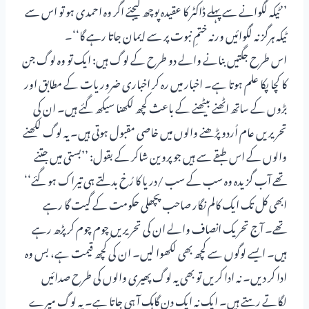
’’ٹیکہ لگوانے سے پہلے ڈاکٹر کا عقیدہ پوچھ لیجئے اگر وہ احمدی ہو تو اس سے
ٹیکہ ہرگز نہ لگوائیں ورنہ ختمِ نبوت پر سے ایمان جاتا رہے گا‘‘۔
اس طرح جگتیں بنانے والے دو طرح کے لوگ ہیں: ایک تو وہ لوگ جن
کا کچا پکا علم ہوتا ہے۔ اخبار میں رہ کر اخباری ضروریات کے مطابق اور
بڑوں کے ساتھ اٹھنے بیٹھنے کے باعث کچھ لکھنا سیکھ گئے ہیں۔ ان کی
تحریریں عام اُردو پڑھنے والوں میں خاصی مقبول ہوتی ہیں۔ یہ لوگ لکھنے
والوں کے اس طبقے سے ہیں جو پروین شاکر کے بقول: ’’بستی میں جتنے
تھے آب گزیدہ وہ سب کے سب /دریا کا رُخ بدلتے ہی تیراک ہو گئے‘‘
ابھی کل تک ایک کالم نگار صاحب پچھلی حکومت کے گیت گا رہے
تھے۔ آج تحریک انصاف والے ان کی تحریریں چوم چوم کر پڑھ رہے
ہیں۔ ایسے لوگوں سے کچھ بھی لکھوا لیں۔ ان کی کچھ قیمت ہے، بس وہ
ادا کر دیں۔ نہ ادا کریں تو بھی یہ لوگ پھیری والوں کی طرح صدائیں
لگاتے رہتے ہیں۔ ایک نہ ایک دن گاہک آ ہی جاتا ہے۔ یہ لوگ میرے