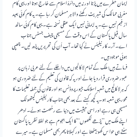
ایمان خطرے میں پڑتا اور نہ میں دائرۂ اسلام سے خارج ہوتا اور یہی کام
مغربی ممالک کی شہریت رکھنے والا ہر مسلمان کر رہا ہے۔ یہ کام کوئی بعید
از فہم نہیں ہے۔ یہ ایمانی نہیں ایک عقلی نسخہ ہے۔ یہی کام کوئی ساٹھ
سال قبل پاکستان کے اس وقت کے مسیحی چیف جسٹس جناب
اے۔ آر۔ کار نیلیئس نے کیا تھا۔ آپ اُن کی تحریریں پڑھ لیں۔ چھپی
ہوئی موجود ہیں۔
فرماتے ہیں: ملک کے تمام لا کالجوں میں داخلے کے لئے عربی زبان پر
عبور ضروری قرار دیا جائے اور یہ کہ قانون کی تعلیم کے لئے ضروری ہو
کہ ہر لا کالج میں شعبہ اسلامک جیورپروڈنس ہو اور قانون کی جملہ تعلیمات کا
محور یہی شعبہ ہو۔یہ کچھ کہنے کے بعد بھی جناب کار نیلیئس کیتھولک
مسیحی ہی رہے اور اسی حیثیت میں دنیا سے رخصت ہوئے۔ ادھر
اپنے ملک میں ’’پڑھے لکھوں‘‘ کا ایک ہجوم ہے جو لفظ نظریۂ پاکستان
سنتے ہی حوا س کھو بیٹھتا ہے اور کہلاتا پھر بھی مسلمان ہے۔ میرے