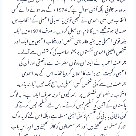
سادہ سا قانونی،بلکہ آئینی سوال ہے کہ 1974ء کے بعد ہونے والے کسی
انتخاب میں کسی احمدی نے کبھی قومی یا صوبائی اسمبلی کے انتخاب میں
حصہ لیا ہو تو مجھے اس کا نام ای میل کر دیں۔ صرف 1974ء میں ایک
دفعہ قومی اسمبلی میں بشیر طاہر نامی شخص اور پنجاب اسمبلی میں ایک اور
شخص اقلیتی احمدی نشستوں پر بھٹو صاحب کی کوششوں سے آئے۔
جماعت احمدیہ نے البتہ ان دونوں حضرات سے لاتعلقی اور اُن کی
اسمبلی رکنیت سے برأت کا اعلان کر دیا تھا۔ اس کے بعد احمدی
جماعت میں سے کوئی شخص کسی اسمبلی میں آج تک نہیں آیا، نہ بذریعہ
انتخاب نہ خصوصی نشستوں پر! بھلا کیوں؟ وجہ صرف ایک ہے۔ یہ لوگ
پاکستان کے آئین کو تسلیم نہیں کرتے۔ اِس لئے تسلیم نہیں کرتے کہ
کوئی مالیاتی یا پانی کی تقسیم کا کوئی آئینی مسئلہ ہے، بلکہ اِس لئے کہ یہ لوگ
خود کو مسلمان سمجھتے ہیں اور ہم مسلمانوں کو کافر سمجھتے ہیں اور اس باب
میں پاکستان کا آئین ان کے عقیدے کے خلاف ہے لہٰذا وہ کبھی کسی