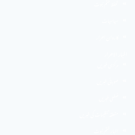
تحفظ ختم نبوت
سیاسیات
کاروان احرار
اخبار الاحرار
مرکزی خبریں
صوبائی خبریں
ضلعی خبریں
متعلقہ تنظیمات کی خبریں
اخبارِ ختم نبوت