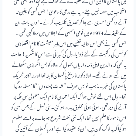
انتخاب میں حصہ نہیں لیتے۔ یہ ہے مدعی کا دعویٰ! جس کسی کو یقین نہ
آئے وہ کسی احمدی سے جا کر تصدیق تکذیب کر لے۔ اور یہ بات ان
کے خلیفہ نے 1974ء میں قومی اسمبلی کے اجلاس میں برملا کہی تھی۔
جس کسی نے بھی اس حالیہ قضیے میں اس ماہر معیشت کا نام اقتصادی
کونسل کی رکنیت کے لئے ڈلوایا، دل کی گہرائی سے اس کا شکریہ! حالت
یہ تھی کہ والدین اپنی ذمہ داریاں بھول کر اولاد کو بس انگریزی سکھانے
میں لگے ہوئے تھے۔ اولاد کو نہ تاریخ پاکستان کا پتہ تھا اور نہ اکابر تحریک
پاکستان کی خبر۔ مذہب تو بس صرف ’’شدت پسندوں‘‘ کا مسئلہ رہ گیا
تھا۔ دِل اِس لئے خوش ہوا کہ ایک احمدی کا نام ایک معمولی سی جگہ پر
آنے کی دیر تھی، سوئی ہوئی مخلوق بیدار ہو گئی۔ نئی نسل کے جس کسی کو
اس ناسور کا علم نہیں تھا، ایک نئی بحث شروع ہو جانے پر اسے معلوم
ہو گیا کہ یہ لوگ کون ہیں، ان کا عقیدہ کیا ہے اور پاکستان کے آئین کی