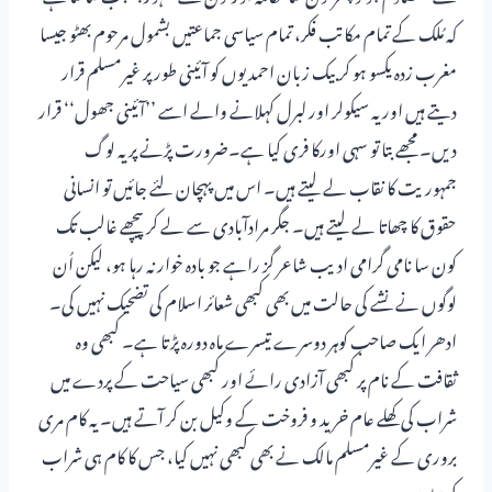
کہ مُلک کے تمام مکاتب فکر، تمام سیاسی جماعتیں بشمول مرحوم بھٹو جیسا
مغرب زدہ یکسو ہو کر بیک زبان احمدیوں کو آئینی طور پر غیرمسلم قرار
دیتے ہیں اور یہ سیکولر اور لبرل کہلانے والے اسے ’’آئینی جھول‘‘ قرار
دیں۔ مجھے بتا تو سہی اورکا فری کیا ہے۔ضرورت پڑنے پر یہ لوگ
جمہوریت کا نقاب لے لیتے ہیں۔ اس میں پہچان لئے جائیں تو انسانی
حقوق کا چھاتا لے لیتے ہیں۔ جگر مرادآبادی سے لے کر پیچھے غالب تک
کون سا نامی گرامی ادیب شاعر گز راہے جو بادہ خوار نہ رہا ہو، لیکن اُن
لوگوں نے نشے کی حالت میں بھی کبھی شعائر اسلام کی تضحیک نہیں کی۔
ادھر ایک صاحب کوہر دوسرے تیسرے ماہ دورہ پڑتا ہے۔ کبھی وہ
ثقافت کے نام پر کبھی آزادی رائے اور کبھی سیاحت کے پردے میں
شراب کی کھلے عام خرید و فروخت کے وکیل بن کر آتے ہیں۔ یہ کام مری
بروری کے غیرمسلم مالک نے بھی کبھی نہیں کیا، جس کا کام ہی شراب
کی تیاری ہے۔