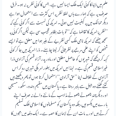
علم میں دُنیا کا کوئی ایک ملک ایسا نہیں ہے، جس کا کوئی نظریہ نہ ہو۔ فرق
صرف یہ ہے کہ ہمارے ہاں لفظ نظریہ اس کثرت سے استعمال ہوا ہے
دیگر ممالک میں یہ کیفیت نہیں ہوتی۔ امریکہ کی نسبت سے اگر کوئی کہے کہ
’’نظریۂ امریکہ کا تقاضا ہے کہ‘‘ تو بات بظاہر عجیب سی ہے لیکن اگر کوئی یہ
سمجھ بیٹھے کہ امریکہ نامی ملک کسی نظریے کے بغیر ہوا میں معلق ہے تو ایسے
شخص کو اپنے علمی مرتبے پر نظرثانی کر لینا چاہئے۔ ذرا امریکہ میں جا کر کوئی
کہہ کر دیکھے کہ شہریوں کو حاصل مطلق اور مادر پدر آزاد قسم کی آزادی ذرا
غیراسلامی قسم کی ہے۔ لہٰذا میں امریکہ میں بطور امریکی شہری رہ کر اس
آزادی کے خلاف اپنا ’’حق آزادی‘‘ استعمال کرتا ہوں تو پھر دیکھتے ہیں
کتنے گھنٹے وہ جیل سے باہر رہتا ہے۔پاکستان میں مقیم ہندو، سکھ، مسیحی
اور دیگر چند چھوٹے چھوٹے مذاہب کے ماننے والے نہ صرف اپنے
بارے میں یکسو ہیں،بلکہ وہ پاکستان کو مسلمانوں کا اسلامی مُلک تسلیم
کرتے ہیں اور یہ بات ان کے ایمان کا حصہ ہے۔ ایک دفعہ میں ججوں کا