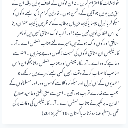
خواہشات کا احترام کریں۔ نہ ان لوگوں کے خلاف بولیں،بلکہ ان کے
حق میں بولیں جو آئین کے دشمن ہوں۔ قارئین کرام! کیا ایسے لوگوں کو
سیکولر یا لبرل جیسا پاکیزہ، جی ہاں برطانیہ کے تناظر میں پاکیزہ، عنوان دینا
کیا اس لفظ کی توہین نہیں ہے؟ اور اگر یہ لوگ منافق نہیں ہیں تو پھر
منافق اور کون لوگ ہوتے ہیں؟میرے لئے جناب جسٹس اے۔ آر۔
کار نیلیئس ان منافق لوگوں کی نسبت لاکھوں درجے بہتر ہیں۔ اﷲ سے
دعا ہے کہ وہ اے۔ آر۔کار نیلیئس اور جناب جسٹس رانا بھگوان داس
صاحب کا حساب کرتے وقت انہیں کسی ایسے زمرے میں رکھے،جو
احمدیوں کے ان لبرل اور سیکولر وکلا سے کوسوں دور اور مسلمانوں کے
کیمپ سے قدرے قریب ہو، آمین۔ اسی سے ملتی جلتی دعا سید صلاح
الدین مدیر تکبیر نے جناب جسٹس اے۔ آر۔ کار نیلیئس کی وفات پر کی
تھی۔(مطبوعہ: روزنامہ پاکستان، 10 ستمبر 2018)