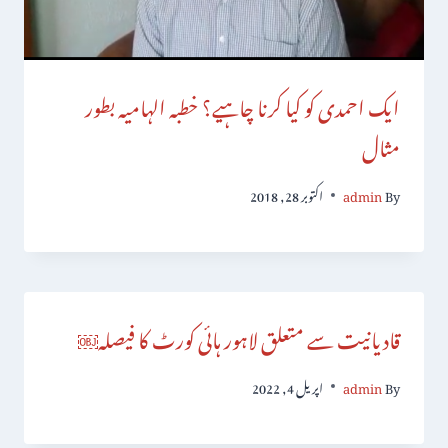
ایک احمدی کو کیا کرنا چاہیے؟ خطبہ الہامیہ بطور
مثال
By
admin
اکتوبر 28, 2018
قادیانیت سے متعلق لاہور ہائی کورٹ کا فیصلہ￼
By
admin
اپریل 4, 2022