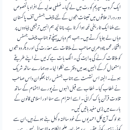
ایک گروپ سپریم کورٹ میں لے گیا۔ ضلعی عدلیہ کے افراد بالخصوص
دور دراز علاقوں میں تعینات ججوں کے لئے چیف جسٹس آف پاکستان
سے ملنا ایک تاریخی لمحہ ہوا کرتا ہے، چنانچہ ہم انہیں ترجیحی بنیادوں پر
وہاں لے جایا کرتے ہیں۔ جب ہم وہاں پہنچے تو جناب چیف جسٹس
افتخار محمد چودھری صاحب نے ملاقات سے معذرت کی اور دیگر دو ججوں
کو ملاقات کرنے کی ہدایت کی۔ الگ بات ہے کہ مَیں نے اپنے طریقے
استعمال کرکے انہیں بعد میں دفتر سے نکلوا لیا۔ وہ ہمارے ساتھ شریک
ہوئے۔ البتہ اس نشست سے جناب جسٹس رانا بھگوان داس صاحب
نے خطاب کیا۔ خطاب سے قبل انہوں نے پورے اہتمام کے ساتھ
تلاوت قرآن پاک کرائی۔ اسے احترام سے سنا اور اسلامی قانون کے
بارے میں بڑی مفید باتیں کیں۔
جو لوگ آج کل احمدیوں کے خود ساختہ وکیل بنے ہوئے ہیں،ان سے
کوئی مذہبی، کوئی عقیدے پر مبنی اور علم الکلام والا سوال نہیں ہے۔