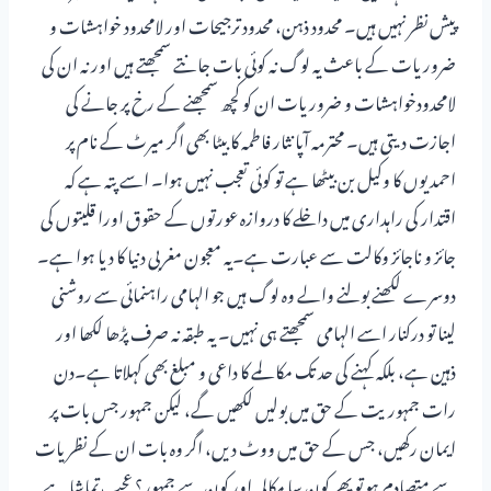
پیش نظر نہیں ہیں۔ محدود ذہن، محدود ترجیحات اور لامحدود خواہشات و
ضروریات کے باعث یہ لوگ نہ کوئی بات جانتے سمجھتے ہیں اور نہ ان کی
لامحدودخواہشات و ضروریات ان کو کچھ سمجھنے کے رخ پر جانے کی
اجازت دیتی ہیں۔ محترمہ آپا نثار فاطمہ کا بیٹا بھی اگر میرٹ کے نام پر
احمدیوں کا وکیل بن بیٹھا ہے تو کوئی تعجب نہیں ہوا۔ اسے پتہ ہے کہ
اقتدار کی راہداری میں داخلے کا دروازہ عورتوں کے حقوق اورا قلیتوں کی
جائز و ناجائز وکالت سے عبارت ہے۔یہ معجون مغربی دنیا کا دیا ہوا ہے۔
دوسرے لکھنے بولنے والے وہ لوگ ہیں جو الہامی راہنمائی سے روشنی
لینا تو درکنار اسے الہامی سمجھتے ہی نہیں۔ یہ طبقہ نہ صرف پڑھا لکھا اور
ذہین ہے، بلکہ کہنے کی حد تک مکالمے کا داعی و مبلغ بھی کہلاتا ہے۔دن
رات جمہوریت کے حق میں بولیں لکھیں گے، لیکن جمہور جس بات پر
ایمان رکھیں، جس کے حق میں ووٹ دیں، اگر وہ بات ان کے نظریات
سے متصادم ہو تو پھر کون سا مکالمہ اور کون سے جمہور؟ عجب تماشا ہے