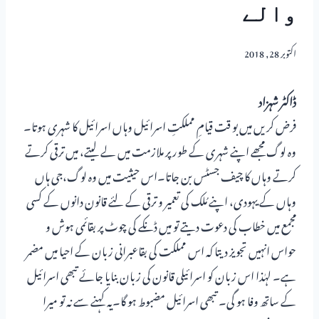
والے
اکتوبر 28, 2018
ڈاکٹر شہزاد
فرض کریں میں بو قت قیامِ مملکتِ اسرائیل وہاں اسرائیل کا شہری ہوتا۔
وہ لوگ مجھے اپنے شہری کے طور پر ملازمت میں لے لیتے، میں ترقی کرتے
کرتے وہاں کا چیف جسٹس بن جاتا۔اس حیثیت میں وہ لوگ،جی ہاں
وہاں کے یہودی، اپنے مُلک کی تعمیر و ترقی کے لئے قانون دانوں کے کسی
مجمع میں خطاب کی دعوت دیتے تو میں ڈنکے کی چوٹ پر بقائمی ہوش و
حواس انہیں تجویز دیتا کہ اس مملکت کی بقاعبرانی زبان کے احیا میں مضمر
ہے۔ لہٰذا اس زبان کو اسرائیلی قانون کی زبان بنایا جائے تبھی اسرائیل
کے ساتھ وفا ہو گی۔ تبھی اسرائیل مضبوط ہو گا۔یہ کہنے سے نہ تو میرا