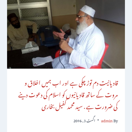
قادیانیت دم توڑ چکی ہے اور اب ہمیں اخلاق و
مروت کے ساتھ قادیانیوں کو اسلام کی دعوت دینے
کی ضرورت ہے . سید محمد کفیل بخاری
By
admin
اگست 3, 2016