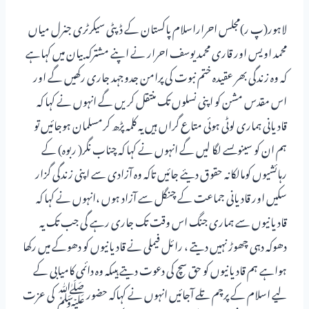
لاہور(پ ر)مجلس احراراسلام پاکستان کے ڈپٹی سیکرٹری جنرل میاں
محمد اویس اور قاری محمد یوسف احرار نے اپنے مشترکہ بیان میں کہاہے
کہ وہ زندگی بھر عقیدہ ختم نبوت کی پرامن جدوجہد جاری رکھیں گے اور
اس مقدس مشن کو اپنی نسلوں تک منتقل کریں گے انہوں نے کہا کہ
قادیانی ہماری لوٹی ہوئی متاع گراں ہیں یہ کلمہ پڑھ کرمسلمان ہوجائیں تو
ہم ان کو سینوںسے لگا لیں گے انہوں نے کہا کہ چناب نگر( ربوہ) کے
رہائشیوں کومالکانہ حقوق دیئے جائیں تاکہ وہ آزادی سے اپنی زندگی گزار
سکیں اور قادیانی جماعت کے چنگل سے آزاد ہوں ،انہوں نے کہا کہ
قادیانیوں سے ہماری جنگ اس وقت تک جاری رہے گی جب تک یہ
دھوکہ دہی چھوڑ نہیں دیتے ، رائل فیملی نے قادیانیوں کو دھوکے میں رکھا
ہواہے ہم قادیانیوں کو حق سچ کی دعوت دیتے ہیںکہ وہ دائمی کامیابی کے
لیے اسلام کے پرچم تلے آجائیں انہوں نے کہاکہ حضور ﷺ کی عزت