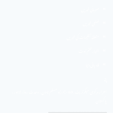
صوبائی خبریں
ضلعی خبریں
متعلقہ تنظیمات کی خبریں
اخبارِ ختم نبوت
قادیانی دنیا
پتہ
احرار مرکزی سیکرٹریٹ . 69 -C ، نیو مسلم ٹاؤن ، وحدت روڈ ، لاہور ،
پاکستان