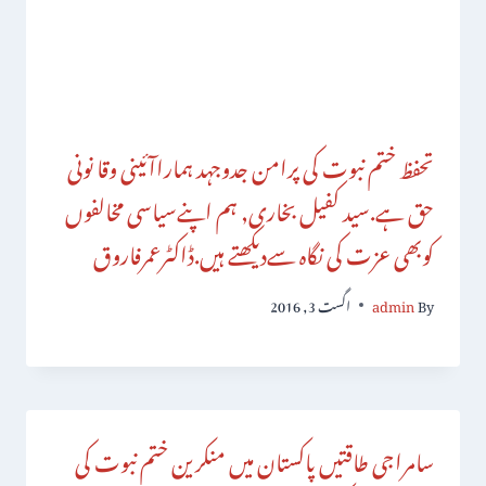
تحفظ ختم نبوت کی پرامن جدوجہد ہماراآئینی وقا نونی
حق ہے.سید کفیل بخاری, ہم اپنےسیاسی مخالفوں
کوبھی عزت کی نگاہ سےدیکھتے ہیں.ڈاکٹرعمرفاروق
By
admin
اگست 3, 2016
سامراجی طاقتیں پاکستان میں منکرین ختم نبوت کی