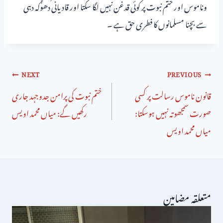
وناموس اور ختم نبوت پر کوئی قدغن نہیں لگا سکتا اور قادیانی دھوکہ دہی
سے بچنا مسلمانوں کا فطری حق ہے ۔
NEXT
PREVIOUS
قانون ناموس رسالت پر کسی
ختم نبوت کی پرامن جدوجہد جاری
صورت سمجھوتہ نہیں ہوسکتا:
رکھیں گے: میاں محمد اویس
میاں محمد اویس
متعلقہ مضامین