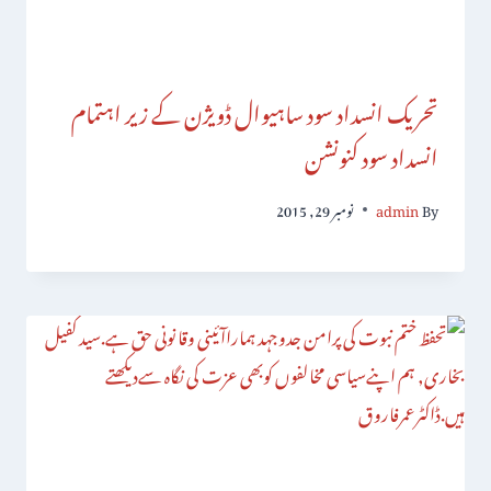
تحریک انسداد سود ساہیوال ڈویژن کے زیر اہتمام
انسداد سود کنونشن
By
admin
نومبر 29, 2015