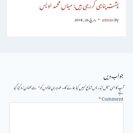
پشت پناہی کررہی ہیں: میاں محمد اویس
By
admin
مارچ 26, 2018
جواب دیں
آپ کا ای میل ایڈریس شائع نہیں کیا جائے گا۔
ضروری خانوں کو
*
سے نشان زد کیا گیا
ہے
*
Comment