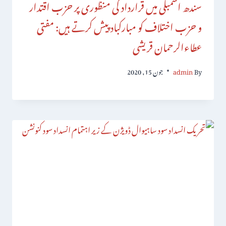
سندھ اسمبلی میں قرارداد کی منظوری پر حزب اقتدار
و حزب اختلاف کو مبارکباد پیش کرتے ہیں: مفتی
عطاءالرحمان قریشی
By
admin
جون 15, 2020