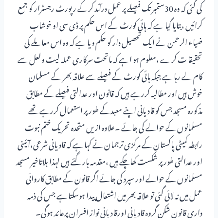
کی گئی کہ وہ 30ستمبر تک فیصلے پر عمل درآمد کرکے رپورٹ رجسٹرار کو جمع
کرائیں ،بتایا گیا ہے کہ ہائی کورٹ کے اس حکم پر ڈی سی او خوشاب
ضیاء الرحمن نے ایک تحصیل دار کو حکم دیا ہے کہ وہ اس معاملے کی
تحقیقا ت کرے ،معلوم ہو اہے کہ ماتحت سرکاری عملہ لیت ولعل سے
کام لے رہا ہے جبکہ ہائی کورٹ کے فیصلے سے علاقہ بھر کے مسلمان
خوش ہیں اور مطالبہ کررہے ہیں کہ قانون اور عدالتی فیصلے کے مطابق
مذکورہ مسجد جس کو قادیانی اپنے معبدکے طور پر استعمال کررہے تھے
مسلمانوں کے حوالے کی جائے ۔علاوہ ازیں متحدہ تحریک ختم نبوت
رابطہ کمیٹی پاکستان کے مرکزی ترجمان نے کہا ہے کہ قادیانی شرعی،آئینی
اور عدالتی طورپر شکست کھاچکے ہیں ،مقدمہ ہار گئے ہیں لہذا بلاتاخیر مسجد
مسلمانوں کے حوالے اور سپرد کی جائے اگر قانون کے مطابق کاروائی
عمل میں نہ لائی گئی تو علاقہ بھر میں اشتعال پیدا ہوسکتا ہے جس کی ذمہ
داری قانون شکن گروہ قادیانی اورقادیانی نواز افسران پرعائد ہوگی۔