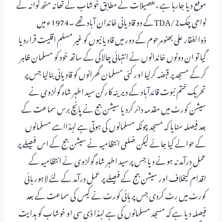
موقع دیا جارہا ہے ،تفصیلات کے مطابق خوشاب کے تھانہ مٹھ ٹوانہ کے
نواحی چک2/TDAکے دو قادیانی خاندان آباد تھے ۔1974ء میں
ذوالفقار علی بھٹومرحوم کے دور میں قادیانیوں کو غیر مسلم اقلیت قراردیا
گیا تو ان دونوں خاندانوں نے انتہائی چالاکی کے ساتھ خود کو مسلمان ظاہر
کرکے مسجد پر قبضہ کرلیا اور کئی مسلمان گھرانوں کو قادیانی بنالیا جس پر
تحریک ختم نبوت قائدآباد کے دیرینہ کارکن سید اطہر شاہ گولڑوی نے
سیشن کورٹ میں مقدمہ دائر کردیا سیشن جج نے پانچ برس سماعت کے
بعد فیصلہ سنایا کہ مسجد چونکہ مسلمانوں کی ہوتی ہے لہذااسے مسلمانوں
کے حوالے کیا جائے لیکن ضلعی انتظامیہ نے سیشن جج کے اس فیصلے پر
عمل درآمد نہ ہونے دیا جس پر سید اطہر شاہ گولڑوی نے انتظامیہ کے
اقدام کیخلاف اور سیشن جج کے فیصلے پر عمل درآمد کے لئے لاہور ہائی
کورٹ میں رٹ کردی جس پر ہائی کورٹ نے کیس کی سماعت کے بعد
فیصلہ دیا ہے کہ مسجد مسلمانوں کی ہے لہذا ڈی سی او خوشاب کو ہدایت