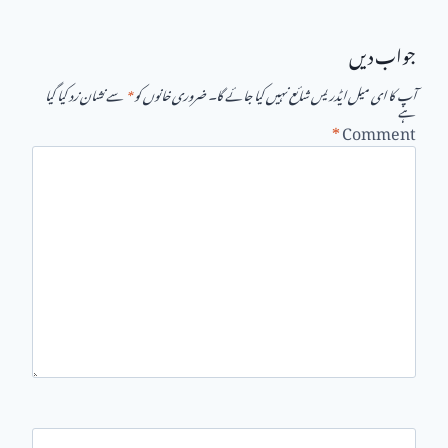
جواب دیں
آپ کا ای میل ایڈریس شائع نہیں کیا جائے گا۔
ضروری خانوں کو
*
سے نشان زد کیا گیا
ہے
*
Comment