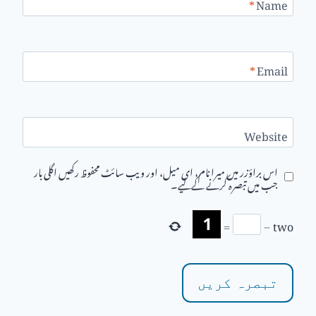
*
Name
*
Email
Website
اس براؤزر میں میرا نام، ای میل، اور ویب سائٹ محفوظ رکھیں اگلی بار
جب میں تبصرہ کرنے کےلیے۔
=
−
two