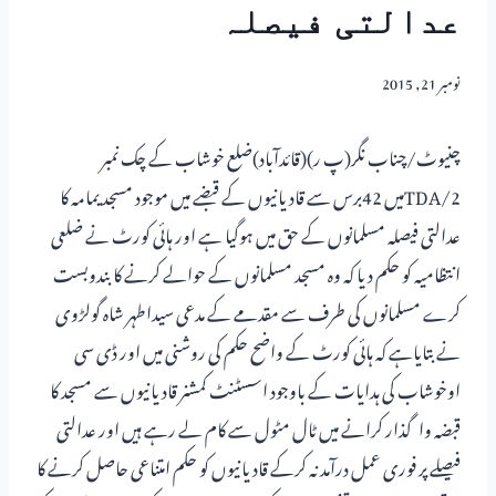
عدالتی فیصلہ
نومبر 21, 2015
چنیوٹ/چناب نگر(پ ر)(قائدآباد)ضلع خوشاب کے چک نمبر
2/TDAمیں 42برس سے قادیانیوں کے قبضے میں موجود مسجد یمامہ کا
عدالتی فیصلہ مسلمانوں کے حق میں ہوگیا ہے اور ہائی کورٹ نے ضلعی
انتظامیہ کو حکم دیا کہ وہ مسجد مسلمانوں کے حوالے کرنے کا بندوبست
کرے مسلمانوں کی طرف سے مقدمے کے مدعی سیداطہر شاہ گولڑوی
نے بتایاہے کہ ہائی کورٹ کے واضح حکم کی روشنی میں اور ڈی سی
اوخوشاب کی ہدایات کے باوجود اسسٹنٹ کمشنر قادیانیوں سے مسجد کا
قبضہ واگذار کرانے میں ٹال مٹول سے کام لے رہے ہیں اور عدالتی
فیصلے پر فوری عمل درآمد نہ کرکے قادیانیوں کو حکم امتناعی حاصل کرنے کا