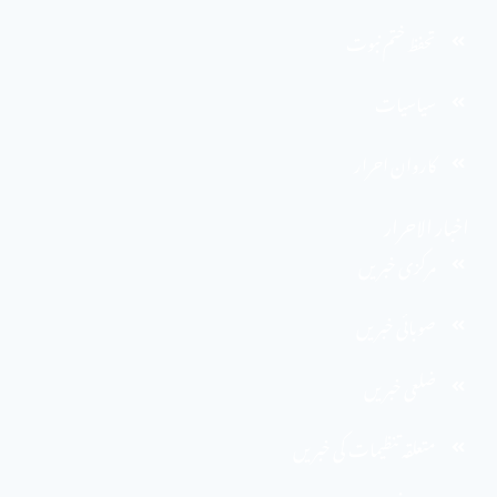
تحفظ ختم نبوت
سیاسیات
کاروان احرار
اخبار الاحرار
مرکزی خبریں
صوبائی خبریں
ضلعی خبریں
متعلقہ تنظیمات کی خبریں