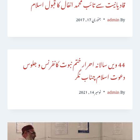
قادیانیت سے تائب محمد انفال کا قبول اسلام
By
admin
جنوری 17, 2017
44 ویں سالانہ احرار ختم نبوت کانفرنس و جلوس
دعوت اسلام چناب نگر
By
admin
نومبر 14, 2021