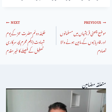
NEXT
PREVIOUS
موضع چھنی قریشیاں میں مسلمانوں
خلیفہ دوئم حضرت عمرؓ کے یوم
اور قادیانیوں کے مابین ہونے والا
شہادت (یکم محرم)پر سرکاری
تصادم
تعطیل کے فیصلے کا خیر مقدم
متعلقہ مضامین