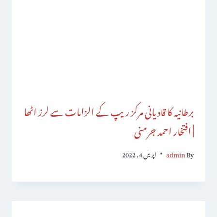
برطانیہ کا قادیانی مرکز ریپ کے الزامات سے لرز اٹھا
| افتخار احمد جرمنی
By
admin
اپریل 4, 2022