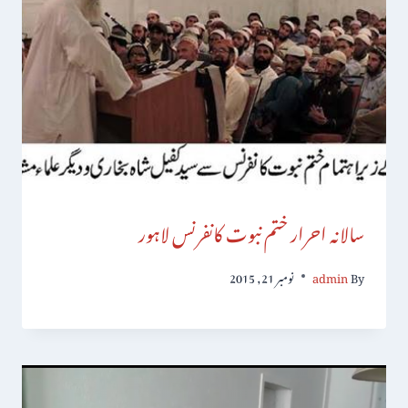
سالانہ احرار ختم نبوت کانفرنس لاہور
By
admin
نومبر 21, 2015