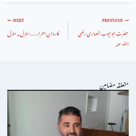
NEXT
PREVIOUS
حضرت ابو ایوب انصاری رضی
کاروانِ احرار ……منزل بہ منزل
اﷲ عنہ
متعلقہ مضامین