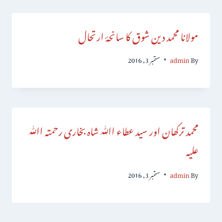
مولانا محمد دین شوق کا سانحۂ ارتحال
By
admin
ستمبر 3, 2016
محمد ترکھان اور سید عطاء اﷲ شاہ بخاری رحمتہ اﷲ
علیہ
By
admin
ستمبر 3, 2016