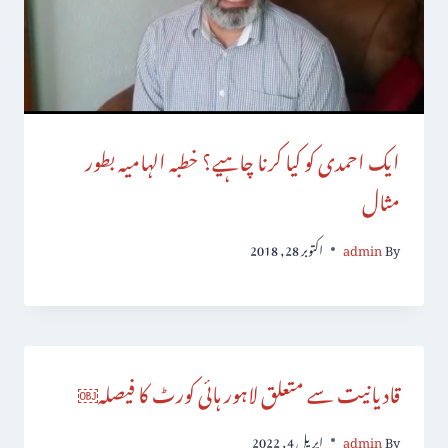
ایک احمدی کو کیا کرنا چاہیے؟ خطبہ الہامیہ بطور
مثال
By
admin
اکتوبر 28, 2018
قادیانیت سے متعلق لاہور ہائی کورٹ کا فیصلہ￼
By
admin
اپریل 4, 2022