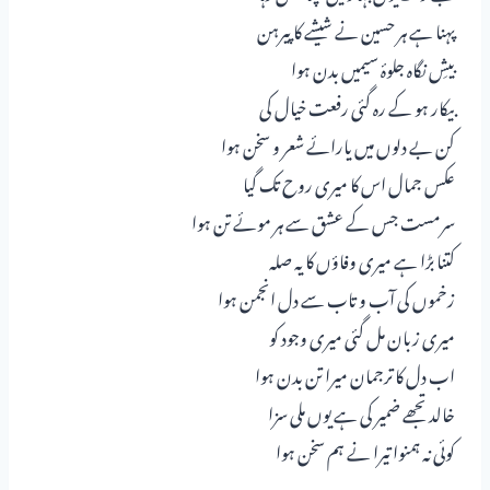
پہنا ہے ہر حسین نے شیشے کا پیرہن
بیشِ نگاہ جلوۂ سیمیں بدن ہوا
بیکار ہو کے رہ گئی رفعت خیال کی
کن بے دلوں میں یارائے شعر و سخن ہوا
عکس جمال اس کا میری روح تک گیا
سرمست جس کے عشق سے ہر موئے تن ہوا
کتنا بڑا ہے میری وفاؤں کا یہ صلہ
زخموں کی آب و تاب سے دل انجمن ہوا
میری زبان مل گئی میری وجود کو
اب دل کا ترجمان میرا تن بدن ہوا
خالد تجھے ضمیر کی ہے یوں ملی سزا
کوئی نہ ہمنوا تیرا نے ہم سخن ہوا