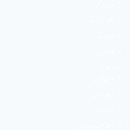
دین و دانش
تحفظ ختم نبوت
سیاسیات
کاروان احرار
اخبار الاحرار
مرکزی خبریں
صوبائی خبریں
ضلعی خبریں
متعلقہ تنظیمات کی خبریں