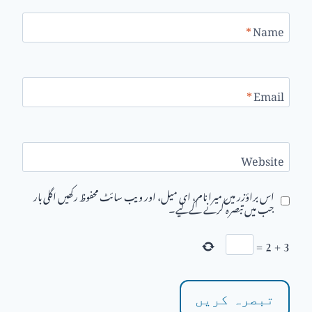
*
Name
*
Email
Website
اس براؤزر میں میرا نام، ای میل، اور ویب سائٹ محفوظ رکھیں اگلی بار
جب میں تبصرہ کرنے کےلیے۔
=
2
+
3