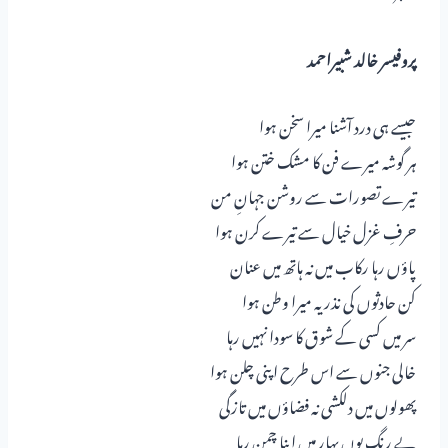
پروفیسر خالد شبیراحمد
جیسے ہی درد آشنا میرا سخن ہوا
ہر گوشہ میرے فن کا مشک ختن ہوا
تیرے تصورات سے روشن جہانِ من
حرفِ غزل خیال سے تیرے کرن ہوا
پاؤں رہا رکاب میں نہ ہاتھ میں عنان
کن حادثوں کی نذر یہ میرا وطن ہوا
سر میں کسی کے شوق کا سودا نہیں رہا
خالی جنوں سے اس طرح اپنی چلن ہوا
پھولوں میں دلکشی نہ فضاؤں میں تازگی
بے رنگ یوں بہار میں اپنا چمن رہا