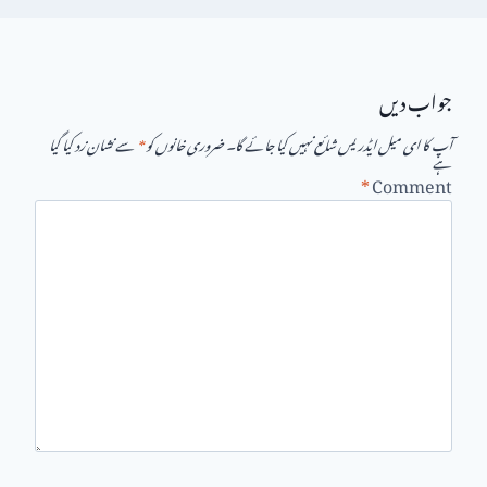
جواب دیں
آپ کا ای میل ایڈریس شائع نہیں کیا جائے گا۔
ضروری خانوں کو
*
سے نشان زد کیا گیا
ہے
*
Comment