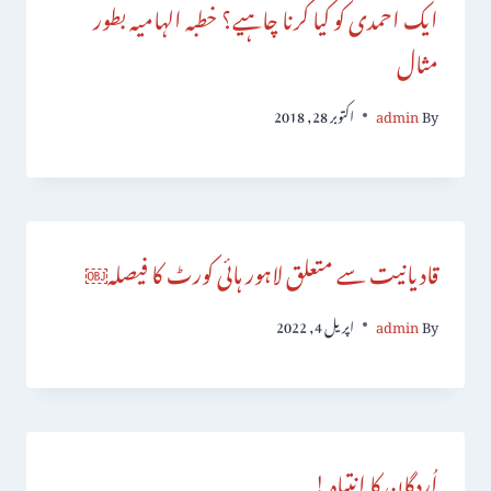
ایک احمدی کو کیا کرنا چاہیے؟ خطبہ الہامیہ بطور
مثال
By
admin
اکتوبر 28, 2018
قادیانیت سے متعلق لاہور ہائی کورٹ کا فیصلہ￼
By
admin
اپریل 4, 2022
اُردگان کا انتباہ !