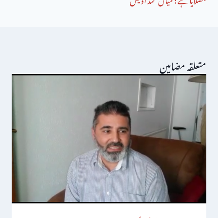
متعلقہ مضامین