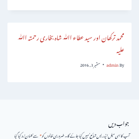
محمد ترکھان اور سید عطاء اﷲ شاہ بخاری رحمتہ اﷲ
علیہ
By
admin
ستمبر 3, 2016
جواب دیں
آپ کا ای میل ایڈریس شائع نہیں کیا جائے گا۔
ضروری خانوں کو
*
سے نشان زد کیا گیا