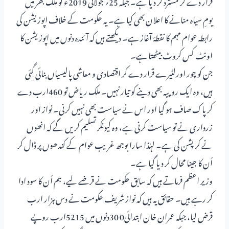
قرار دے کر مسترد کر دیا ہے۔ جبکہ 25؍ جولائی 2019ء کو ملک بھر میں
یومِ سیاہ منانے کا اعلان بھی کیا ہے۔ یہ حکومت کے خلاف اپوزیشن کی
رابطہ عوام مہم کا نقطۂ آغاز ہے۔ دیکھتے ہیں کہ آئندہ دنوں میں اپوزیشن کا
اونٹ کس کروٹ بیٹھتا ہے۔
جن کو چور اورلٹیرے قرار دے کر اقتصادی و معاشی پالیسیاں بنائی گئی
ہیں، وہ ایک روپیہ بھی دینے کو تیار نہیں۔ ملک ریاض تو 460ارب دے
کر پاک صاف ہو گیا اور اس نے سیاست بھی نہیں کرنی۔ نواز اور
زرداری نے تو سیاست کرنی ہے، وہ کیونکر تسلیم کریں گے کہ انھوں
نے کرپشن کی ہے۔ لہٰذا سارا بوجھ غریب عوام کے کندھوں پر ڈال کر
اُن کا جینا محال کر دیا گیا ہے۔
وزیر اعظم فرماتے ہیں کہ سابق حکومت نے قرضے لیے، ہم اُن کا سود ادا
کر رہے ہیں۔ حقائق یہ ہیں کہ نواز شریف حکومت نے دس ہزار ارب
قرض لیا، جبکہ عمران خان ابتدائی0 30دنوں میں 5215ارب روپے