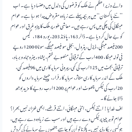
والے وزیر اعظم نے ملک کو قرضوں کی دلدل میں دھنسا دیا ہے۔ اب
’’نئے پاکستان‘‘ میں ہر بچہ پہلے سے زیادہ مقروض پیدا ہو رہا ہے۔ عوام
مہنگائی کی چکی میں پس رہے ہیں۔ معاشی طور پر ملک کا بیڑہ غرق اور عوام
کو بے حال کر دیا ہے۔ ڈالر 163، پاؤنڈ 203، یورو 184، گیس
200فیصد مہنگی، ڈیزل، پٹرول، بجلی سو فیصد مہنگے، سونا0 1200روپے
فی تولہ مہنگا، 400ارب کے ترقیاتی منصوبے ختم، پشاور میٹرو تباہ و برباد،
ترقیاتی بجٹ میں 125ارب کی کمی، بیرونی سرمایہ کاری میں 96فیصد کمی،
ملک کے اندر سرمایہ کاری متاثر، سرمایہ کار فرار، چہیتے سرمایہ داروں کو
20ارب کی ٹیکس چھوٹ اور عوام پر 1200ارب روپے کا مزید بوجھ
ڈالا جائے گا۔
اف خدایا! اتنے ٹیکس، اتنی مہنگائی، اتنے قرضے، ابھی خزانہ نہیں بھرا؟
عوام تو ہر چیز پر ٹیکس دے رہے ہیں اور سب سے زیادہ دے رہے ہیں،
جوکسی ریکارڈ پر نہیں۔ پکڑنا تو اُن کو چاہیے جنھوں نے سرمائے کی گردش