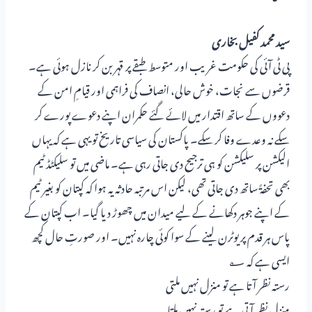
سید محمد کفیل بخاری
پی ٹی آئی کی حکومت غریب اور متوسط طبقے پر قہر بن کر نازل ہوئی ہے۔
قرضوں سے نجات، خوش حالی، انصاف کی فراہمی اور قیامِ امن کے
دعووں کے ساتھ اقتدار میں لائے گئے حکمران اپنے دعوے پورے کر
سکے نہ وعدے وفا کر سکے۔ پاکستان کی سیاسی تاریخ تو یہی ہے کہ یہاں
الیکشن پر سلیکشن کو ہی ترجیح دی جاتی رہی ہے۔ ماضی میں تو سلیکٹڈ ٹیم
بھی تحفۃً ساتھ دی جاتی تھی، لیکن اس مرتبہ حادثہ یہ ہوا کہ کپتان کو بغیر ٹیم
کے اپنے جوہر دکھانے کے لیے میدان میں چھوڑ دیا گیا۔ اب کپتان کے
پاس ہر قدم پر یوٹرن لینے کے سوا کوئی چارہ نہیں۔ اور صورتِ حال کچھ
ایسی ہے کہ ؂
رستہ نظر آتا ہے تو منزل نہیں ملتی
منزل نظر آتی ہے تو رستہ نہیں ملتا