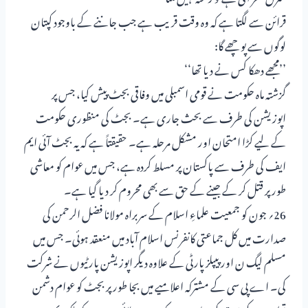
قرائن سے لگتا ہے کہ وہ وقت قریب ہے جب جاننے کے باوجود کپتان
لوگوں سے پوچھے گا:
’’مجھے دھکا کس نے دیا تھا‘‘
گزشتہ ماہ حکومت نے قومی اسمبلی میں وفاقی بجٹ پیش کیا، جس پر
اپوزیشن کی طرف سے بحث جاری ہے۔ بجٹ کی منظوری حکومت
کے لیے کڑا امتحان اور مشکل مرحلہ ہے۔ حقیقتاً ہے کہ یہ بجٹ آئی ایم
ایف کی طرف سے پاکستان پر مسلط کردہ ہے، جس میں عوام کو معاشی
طور پر قتل کر کے جینے کے حق سے بھی محروم کر دیا گیا ہے۔
26؍ جون کو جمعیت علماءِ اسلام کے سربراہ مولانا فضل الرحمن کی
صدارت میں کل جماعتی کانفرنس اسلام آباد میں منعقد ہوئی۔ جس میں
مسلم لیگ ن اور پیپلز پارٹی کے علاوہ دیگر اپوزیشن پارٹیوں نے شرکت
کی۔ اے پی سی کے مشترکہ اعلامیے میں بجا طور پر بجٹ کو عوام دشمن