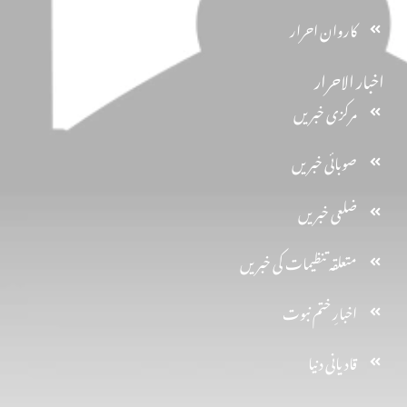
کاروان احرار
اخبار الاحرار
مرکزی خبریں
صوبائی خبریں
ضلعی خبریں
متعلقہ تنظیمات کی خبریں
اخبارِ ختم نبوت
قادیانی دنیا