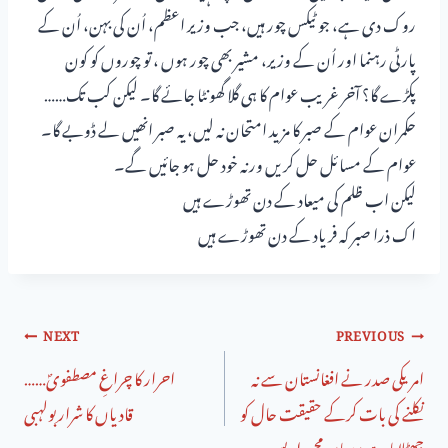
روک دی ہے، جو ٹیکس چور ہیں، جب وزیر اعظم، اُن کی بہن، اُن کے
پارٹی رہنما اور اُن کے وزیر، مشیر بھی چور ہوں ، تو چوروں کو کون
پکڑے گا؟ آخر غریب عوام کا ہی گلا گھونٹا جائے گا۔ لیکن کب تک……
حکمران عوام کے صبر کا مزید امتحان نہ لیں، یہ صبر انھیں لے ڈوبے گا۔
عوام کے مسائل حل کریں ورنہ خود حل ہو جائیں گے۔
لیکن اب ظلم کی میعاد کے دن تھوڑے ہیں
اک ذرا صبر کہ فریاد کے دن تھوڑے ہیں
NEXT
PREVIOUS
امریکی صدر نے افغانستان سے نہ
احرار کا چراغِ مصطفویؐ……
نکلنے کی بات کرکے حقیقت حال کو
قادیاں کا شرار ِبولہبی
جھٹلایا ہے : میاں محمد اویس