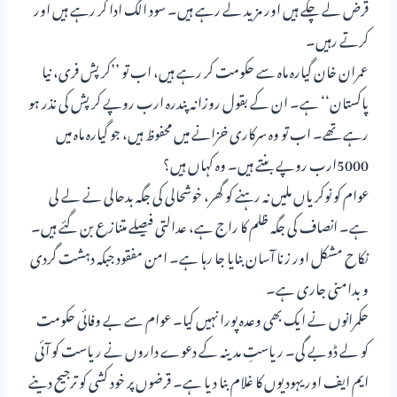
قرض لے چکے ہیں اور مزید لے رہے ہیں۔ سود الگ ادا کر رہے ہیں اور
کرتے رہیں۔
عمران خان گیارہ ماہ سے حکومت کر رہے ہیں، اب تو ’’کرپش فری، نیا
پاکستان‘‘ ہے۔ ان کے بقول روزانہ پندرہ ارب روپے کرپش کی نذر ہو
رہے تھے۔ اب تو وہ سرکاری خزانے میں محفوظ ہیں، جو گیارہ ماہ میں
5000ارب روپے بنتے ہیں۔ وہ کہاں ہیں؟
عوام کو نوکریاں ملیں نہ رہنے کو گھر، خوشحالی کی جگہ بدحالی نے لے لی
ہے۔ انصاف کی جگہ ظلم کا راج ہے، عدالتی فیصلے متنازع بن گئے ہیں۔
نکاح مشکل اور زنا آسان بنایا جا رہا ہے۔ امن مفقود جبکہ دہشت گردی
و بدامنی جاری ہے۔
حکمرانوں نے ایک بھی وعدہ پورا نہیں کیا۔ عوام سے بے وفائی حکومت
کو لے ڈوبے گی۔ ریاستِ مدینہ کے دعوے داروں نے ریاست کو آئی
ایم ایف اور یہودیوں کا غلام بنا دیا ہے۔ قرضوں پر خود کشی کو ترجیح دینے