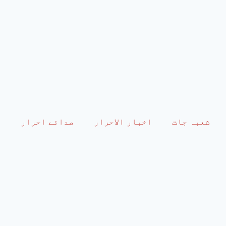
شعبہ جات
اخبار الاحرار
صدائے احرار
م